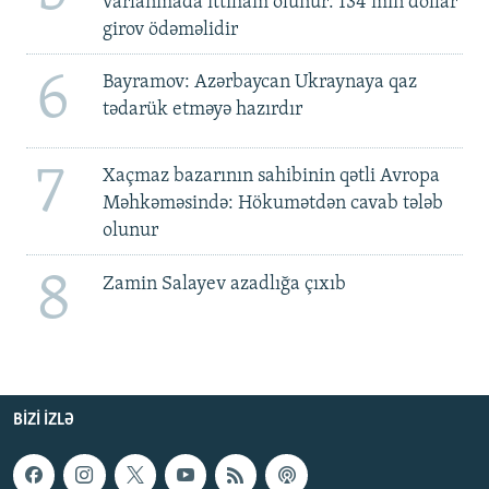
varlanmada ittiham olunur: 134 min dollar
girov ödəməlidir
6
Bayramov: Azərbaycan Ukraynaya qaz
tədarük etməyə hazırdır
7
Xaçmaz bazarının sahibinin qətli Avropa
Məhkəməsində: Hökumətdən cavab tələb
olunur
8
Zamin Salayev azadlığa çıxıb
BIZI IZLƏ