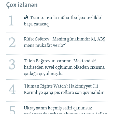
Çox izlənən
1
Tramp: İranla müharibə 'çox tezliklə'
başa çatacaq
2
Rüfət Səfərov: 'Mənim günahımdır ki, ABŞ
mənə mükafat verib?'
3
Taleh Bağırovun xanımı: 'Məktəbdəki
hadisədən əvvəl oğlumun ölkədən çıxışına
qadağa qoyulmuşdu'
4
'Human Rights Watch': Hakimiyyət Əli
Kərimliyə qarşı pis rəftara son qoymalıdır
5
Ukraynanın keçmiş səfiri qanunsuz