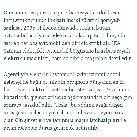
Qurumun proqnozuna görə, batareyaları doldurma
infrastrukturunun inkişafı indiki sürətini qoruyub
saxlasa, 2035-ci ilədək dünyada satılan bütün
avtomobillərin yarısı elektrikli olacaq. Bu il dünyada
satılan hər beş avtomobildən biri elektriklidir. IEA
özünün elektrikli avtomobil bölgüsünə həm batareyalı
elektrikli maşınları, həm də hibrid maşınları daxil edir.
Agentliyin elektrikli avtomobillərin uzunmüddətli
gələcəyi ilə bağlı bu nikbin proqnozu dünyanın ən iri
batareyalı elektrikli avtomobil istehsalçısı "Tesla"nın iri
bazarlarda qiymətləri ucuzlaşdırmasından bir neçə gün
sonraya təsadüf edir. "Tesla" bu addımı aşağı düşən
satış göstəricilərini yüksəltmək, eləcə də böyüməkdə
olan Çin şirkətləri və tanınmış maşın istehsalçıları ilə
artan rəqabətə duruş gətirmək üçün atıb.