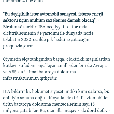
təxminən 4 faiz olub.
"Bu dəyişiklik istər avtomobil sənayesi, istərsə enerji
sektoru üçün mühüm şaxələnmə demək olacaq"
, -
Birolun sözləridir. IEA nəqliyyat sektorunda
elektrikləşmənin də yarıdımı ilə dünyada neftə
tələbatın 2030-cu ildə pik həddinə çatacağını
proqnozlaşdırır.
Qiymətin əlçatanlığından başqa, elektrikli maşınlardan
kütləvi istifadəni əngəlləyən amillərdən biri də Avropa
və ABŞ-da ictimai batareya doldurma
infrastrukturunun qıtlığıdır.
IEA bildirir ki, hökumət siyasəti indiki kimi qalarsa, bu
onilliyin sonuna doğru dünyada elektrikli avtomobillər
üçün batareya doldurma məntəqələrinin sayı 15
milyona çata bilər. Bu, ötən illə müqayisədə dörd dəfəyə