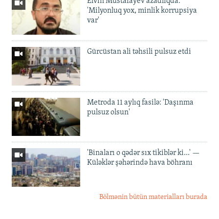
Elvin Mustafayev azadlıqda:
'Milyonluq yox, minlik korrupsiya
var'
Gürcüstan ali təhsili pulsuz etdi
Metroda 11 aylıq fasilə: 'Daşınma
pulsuz olsun'
'Binaları o qədər sıx tikiblər ki...' —
Küləklər şəhərində hava böhranı
Bölmənin bütün materialları burada