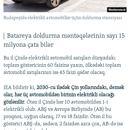
Budapeştdə elektrikli avtomobillər üçün doldurma stansiyası
Batareya doldurma məntəqələrinin sayı 15
milyona çata bilər
Bu il Çində elektrikli avtomobil satışları dünyadakı
toplam göstəricinin 60 faizinə yaxın, ölkədəki toplam
avtomobil satışlarının isə 45 faizi qədər olacaq.
IEA bildirir ki,
2030-cu ilədək Çin yollarındakı, demək
olar, hər üç avtomobildən birinin elektrikli olacağı
gözlənilir
. Ötən il Çində hər 10 avtomobildən 1-i
elektrikli olub. ABŞ və Avropa Birliyində (AB) bu
proqnoz, uyğun olaraq, 17 və 18 faizdir. Ötən il bu
göstərici ABŞ-da, sadəcə, 2 faizdən azca çox, AB-də isə