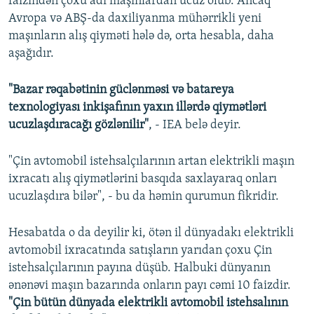
faizindən çoxu adi maşınlardan ucuz olub. Ancaq
Avropa və ABŞ-da daxiliyanma mühərrikli yeni
maşınların alış qiyməti hələ də, orta hesabla, daha
aşağıdır.
"Bazar rəqabətinin güclənməsi və batareya
texnologiyası inkişafının yaxın illərdə qiymətləri
ucuzlaşdıracağı gözlənilir"
, - IEA belə deyir.
"Çin avtomobil istehsalçılarının artan elektrikli maşın
ixracatı alış qiymətlərini basqıda saxlayaraq onları
ucuzlaşdıra bilər", - bu da həmin qurumun fikridir.
Hesabatda o da deyilir ki, ötən il dünyadakı elektrikli
avtomobil ixracatında satışların yarıdan çoxu Çin
istehsalçılarının payına düşüb. Halbuki dünyanın
ənənəvi maşın bazarında onların payı cəmi 10 faizdir.
"Çin bütün dünyada elektrikli avtomobil istehsalının