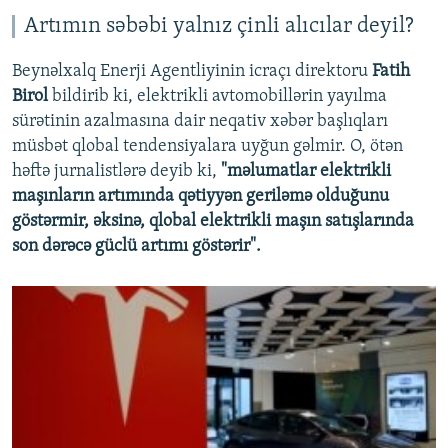
Artımın səbəbi yalnız çinli alıcılar deyil?
Beynəlxalq Enerji Agentliyinin icraçı direktoru
Fatih
Birol
bildirib ki, elektrikli avtomobillərin yayılma
sürətinin azalmasına dair neqativ xəbər başlıqları
müsbət qlobal tendensiyalara uyğun gəlmir. O, ötən
həftə jurnalistlərə deyib ki,
"məlumatlar elektrikli
maşınların artımında qətiyyən geriləmə olduğunu
göstərmir, əksinə, qlobal elektrikli maşın satışlarında
son dərəcə güclü artımı göstərir".