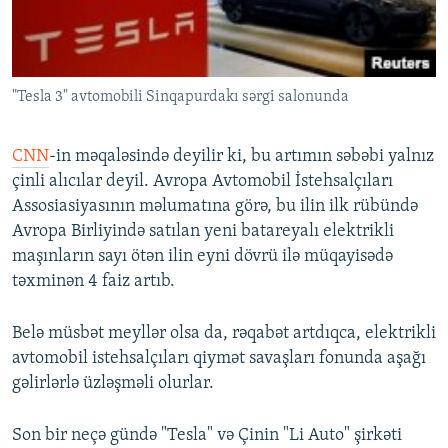
"Tesla 3" avtomobili Sinqapurdakı sərgi salonunda
CNN
-in məqaləsində deyilir ki, bu artımın səbəbi yalnız
çinli alıcılar deyil. Avropa Avtomobil İstehsalçıları
Assosiasiyasının məlumatına görə, bu ilin ilk rübündə
Avropa Birliyində satılan yeni batareyalı elektrikli
maşınların sayı ötən ilin eyni dövrü ilə müqayisədə
təxminən 4 faiz artıb.
Belə müsbət meyllər olsa da, rəqabət artdıqca, elektrikli
avtomobil istehsalçıları qiymət savaşları fonunda aşağı
gəlirlərlə üzləşməli olurlar.
Son bir neçə gündə "Tesla" və Çinin "Li Auto" şirkəti