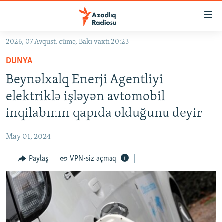
Keçid
linkləri
Əsas
2026, 07 Avqust, cümə, Bakı vaxtı 20:23
məzmuna
GÜNDƏM
DÜNYA
qayıt
#İZAHLA
Əsas
Beynəlxalq Enerji Agentliyi
KORRUPSIOMETR
naviqasiyaya
elektriklə işləyən avtomobil
qayıt
#ƏSLINDƏ
inqilabının qapıda olduğunu deyir
Axtarışa
FƏRQƏ BAX
keç
May 01, 2024
QANUNI DOĞRU
Paylaş
VPN-siz açmaq
ARAŞDIRMA
MULTIMEDIA
RADIO ARXIV
VIDEO
HAQQIMIZDA
FOTOQALEREYA
OXU ZALI