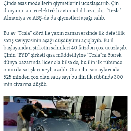
Çində əsas modellərin qiymətlərini ucuzlaşdırıb. Çin
dünyanın ən iri elektrikli avtomobil bazarıdır. "Tesla"
Almaniya və ABŞ-da da qiymətləri aşağı salıb.
Bu ay "Tesla" dörd ilə yaxın zaman ərzində ilk dəfə illik
satış səviyyəsinin aşağı düşdüyünü açıqlayıb. Bu il
başlayandan şirkətin səhmləri 40 faizdən çox ucuzlaşıb.
Çinin "BYD" şirkəti qısa müddətliyinə "Tesla"nı ötərək
dünya bazarında lider ola bilsə də, bu ilin ilk rübündə
onun da satışları xeyli azalıb. Ötən ilin son aylarında
525 mindən çox olan satış sayı bu ilin ilk rübündə 300
min civarına düşüb.