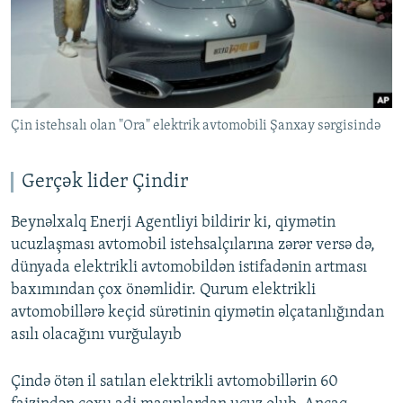
Çin istehsalı olan "Ora" elektrik avtomobili Şanxay sərgisində
Gerçək lider Çindir
Beynəlxalq Enerji Agentliyi bildirir ki, qiymətin
ucuzlaşması avtomobil istehsalçılarına zərər versə də,
dünyada elektrikli avtomobildən istifadənin artması
baxımından çox önəmlidir. Qurum elektrikli
avtomobillərə keçid sürətinin qiymətin əlçatanlığından
asılı olacağını vurğulayıb
Çində ötən il satılan elektrikli avtomobillərin 60