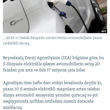
İNFOQRAFIKA
AZƏRBAYCAN ƏDƏBIYYATI KITABXANASI
MISSIYAMIZ
BIZI IZLƏ
KARIKATURA
İSLAM VƏ DEMOKRATIYA
PEŞƏ ETIKASI VƏ JURNALISTIKA STANDARTLARIMIZ
İZ - MƏDƏNIYYƏT PROQRAMI
MATERIALLARIMIZDAN ISTIFADƏ
AZADLIQRADIOSU MOBIL TELEFONUNUZDA
RFE/RL-in bütün saytları
...2035-ci ilədək dünyada satılan bütün avtomobillərin yarısı
BIZIMLƏ ƏLAQƏ
elektrikli olacaq.
XƏBƏR BÜLLETENLƏRIMIZ
Beynəlxalq Enerji Agentliyinin (IEA) bilgisinə görə, bu
il dünyada elektriklə işləyən avtomobillərin satışı 20
faizdən çox arta və ildə 17 milyona çata bilər.
Agentliyin ötən həftə dərc etdiyi hesabatda deyilir ki,
yaxın 10 il ərzində elektrikli maşınlara artan tələbat
dünya avtomobil sənayesini yenidən quracaq və yol
nəqliyyatında neftdən istifadəni önəmli dərəcədə
azaldacaq.