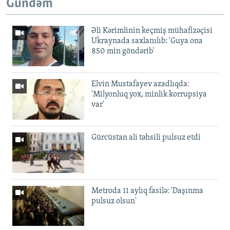
Gündəm
Əli Kərimlinin keçmiş mühafizəçisi
Ukraynada saxlanılıb: 'Guya ona
850 min göndərib'
Elvin Mustafayev azadlıqda:
'Milyonluq yox, minlik korrupsiya
var'
Gürcüstan ali təhsili pulsuz etdi
Metroda 11 aylıq fasilə: 'Daşınma
pulsuz olsun'