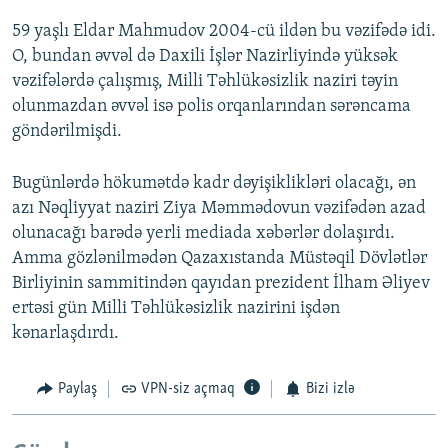
59 yaşlı Eldar Mahmudov 2004-cü ildən bu vəzifədə idi.
O, bundan əvvəl də Daxili İşlər Nazirliyində yüksək
vəzifələrdə çalışmış, Milli Təhlükəsizlik naziri təyin
olunmazdan əvvəl isə polis orqanlarından sərəncama
göndərilmişdi.
Bugünlərdə hökumətdə kadr dəyişiklikləri olacağı, ən
azı Nəqliyyat naziri Ziya Məmmədovun vəzifədən azad
olunacağı barədə yerli mediada xəbərlər dolaşırdı.
Amma gözlənilmədən Qazaxıstanda Müstəqil Dövlətlər
Birliyinin sammitindən qayıdan prezident İlham Əliyev
ertəsi gün Milli Təhlükəsizlik nazirini işdən
kənarlaşdırdı.
Paylaş
VPN-siz açmaq
Bizi izlə