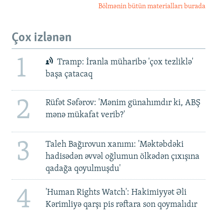
Bölmənin bütün materialları burada
Çox izlənən
1
Tramp: İranla müharibə 'çox tezliklə'
başa çatacaq
2
Rüfət Səfərov: 'Mənim günahımdır ki, ABŞ
mənə mükafat verib?'
3
Taleh Bağırovun xanımı: 'Məktəbdəki
hadisədən əvvəl oğlumun ölkədən çıxışına
qadağa qoyulmuşdu'
4
'Human Rights Watch': Hakimiyyət Əli
Kərimliyə qarşı pis rəftara son qoymalıdır