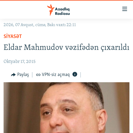
Keçid
linkləri
Əsas
2026, 07 Avqust, cümə, Bakı vaxtı 22:11
məzmuna
GÜNDƏM
SIYASƏT
qayıt
#İZAHLA
Əsas
Eldar Mahmudov vəzifədən çıxarıldı
KORRUPSIOMETR
naviqasiyaya
qayıt
Oktyabr 17, 2015
#ƏSLINDƏ
Axtarışa
FƏRQƏ BAX
Paylaş
VPN-siz açmaq
keç
QANUNI DOĞRU
ARAŞDIRMA
MULTIMEDIA
RADIO ARXIV
VIDEO
HAQQIMIZDA
FOTOQALEREYA
OXU ZALI