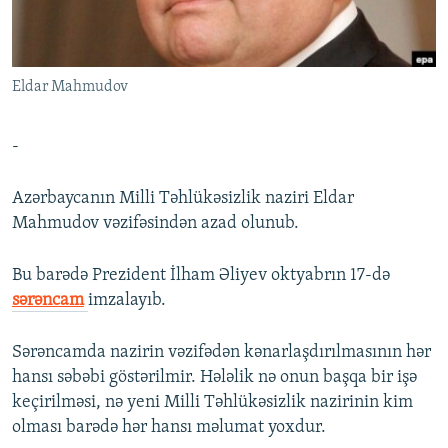
İNFOQRAFIKA
AZƏRBAYCAN ƏDƏBIYYATI KITABXANASI
MISSIYAMIZ
BIZI IZLƏ
KARIKATURA
İSLAM VƏ DEMOKRATIYA
PEŞƏ ETIKASI VƏ JURNALISTIKA STANDARTLARIMIZ
Eldar Mahmudov
İZ - MƏDƏNIYYƏT PROQRAMI
MATERIALLARIMIZDAN ISTIFADƏ
AZADLIQRADIOSU MOBIL TELEFONUNUZDA
RFE/RL-in bütün saytları
-
BIZIMLƏ ƏLAQƏ
Azərbaycanın Milli Təhlükəsizlik naziri Eldar
XƏBƏR BÜLLETENLƏRIMIZ
Mahmudov vəzifəsindən azad olunub.
Bu barədə Prezident İlham Əliyev oktyabrın 17-də
sərəncam
imzalayıb.
Sərəncamda nazirin vəzifədən kənarlaşdırılmasının hər
hansı səbəbi göstərilmir. Hələlik nə onun başqa bir işə
keçirilməsi, nə yeni Milli Təhlükəsizlik nazirinin kim
olması barədə hər hansı məlumat yoxdur.