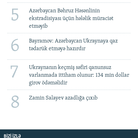
5
Azərbaycan Bəhruz Həsənlinin
ekstradisiyası üçün hələlik müraciət
etməyib
6
Bayramov: Azərbaycan Ukraynaya qaz
tədarük etməyə hazırdır
7
Ukraynanın keçmiş səfiri qanunsuz
varlanmada ittiham olunur: 134 min dollar
girov ödəməlidir
8
Zamin Salayev azadlığa çıxıb
BIZI IZLƏ