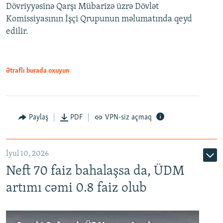
Dövriyyəsinə Qarşı Mübarizə üzrə Dövlət
Komissiyasının İşçi Qrupunun məlumatında qeyd
edilir.
Ətraflı burada oxuyun
Paylaş
PDF
VPN-siz açmaq
İyul 10, 2026
Neft 70 faiz bahalaşsa da, ÜDM
artımı cəmi 0.8 faiz olub