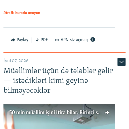
Ətraflı burada oxuyun
Paylaş
PDF
VPN-siz açmaq
İyul 07, 2026
Müəllimlər üçün də tələblər gəlir
— istədikləri kimi geyinə
bilməyəcəklər
50 min müəllim işini itirə bilər. Birinci sinfə gedənlər azalır