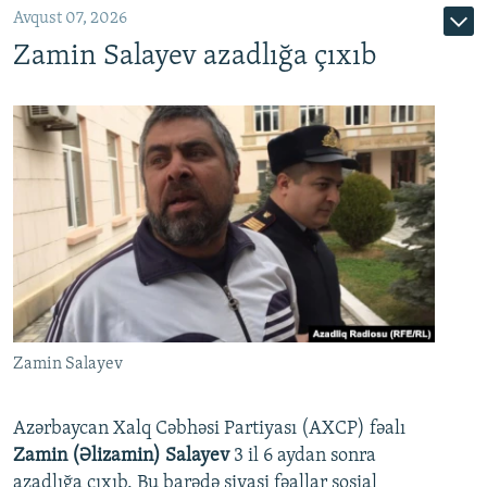
Avqust 07, 2026
Zamin Salayev azadlığa çıxıb
Zamin Salayev
Azərbaycan Xalq Cəbhəsi Partiyası (AXCP) fəalı
Zamin (Əlizamin) Salayev
3 il 6 aydan sonra
azadlığa çıxıb. Bu barədə siyasi fəallar sosial