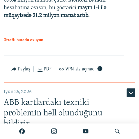
635.4 milyon manata çatıb. Mərkəzi Bankın
720p
hesabatına əsasən, bu göstərici
mayın 1-i ilə
müqayisədə 21.2 milyon manat artıb.
1080p
Ətraflı burada oxuyun
Auto
240p
360p
480p
Paylaş
PDF
VPN-siz açmaq
720p
1080p
İyun 25, 2026
ABB kartlardakı texniki
problemin həll olunduğunu
bildirir