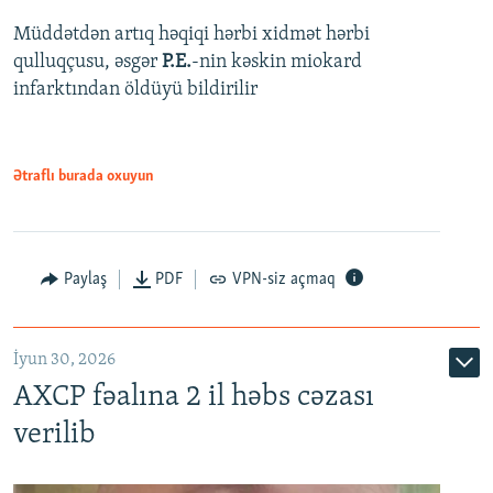
Müddətdən artıq həqiqi hərbi xidmət hərbi
qulluqçusu, əsgər
P.E.
-nin kəskin miokard
infarktından öldüyü bildirilir
Ətraflı burada oxuyun
Paylaş
PDF
VPN-siz açmaq
İyun 30, 2026
AXCP fəalına 2 il həbs cəzası
verilib