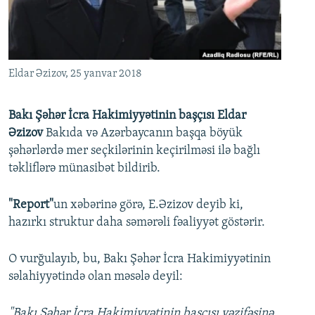
İNFOQRAFIKA
AZƏRBAYCAN ƏDƏBIYYATI KITABXANASI
MISSIYAMIZ
BIZI IZLƏ
KARIKATURA
İSLAM VƏ DEMOKRATIYA
PEŞƏ ETIKASI VƏ JURNALISTIKA STANDARTLARIMIZ
İZ - MƏDƏNIYYƏT PROQRAMI
MATERIALLARIMIZDAN ISTIFADƏ
Eldar Əzizov, 25 yanvar 2018
AZADLIQRADIOSU MOBIL TELEFONUNUZDA
RFE/RL-in bütün saytları
BIZIMLƏ ƏLAQƏ
Bakı Şəhər İcra Hakimiyyətinin başçısı Eldar
Əzizov
Bakıda və Azərbaycanın başqa böyük
XƏBƏR BÜLLETENLƏRIMIZ
şəhərlərdə mer seçkilərinin keçirilməsi ilə bağlı
təkliflərə münasibət bildirib.
"Report"
un xəbərinə görə, E.Əzizov deyib ki,
hazırkı struktur daha səmərəli fəaliyyət göstərir.
O vurğulayıb, bu, Bakı Şəhər İcra Hakimiyyətinin
səlahiyyətində olan məsələ deyil:
"Bakı Şəhər İcra Hakimiyyətinin başçısı vəzifəsinə