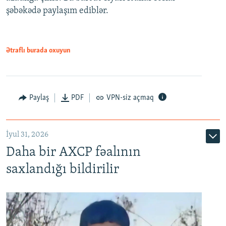
şəbəkədə paylaşım ediblər.
Ətraflı burada oxuyun
Paylaş
PDF
VPN-siz açmaq
İyul 31, 2026
Daha bir AXCP fəalının
saxlandığı bildirilir