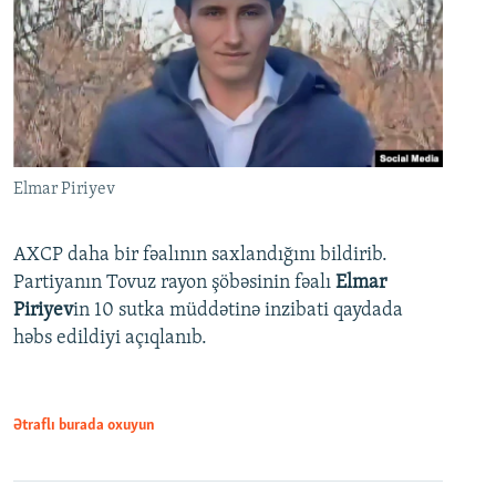
Elmar Piriyev
AXCP daha bir fəalının saxlandığını bildirib.
Partiyanın Tovuz rayon şöbəsinin fəalı
Elmar
Piriyev
in 10 sutka müddətinə inzibati qaydada
həbs edildiyi açıqlanıb.
Ətraflı burada oxuyun