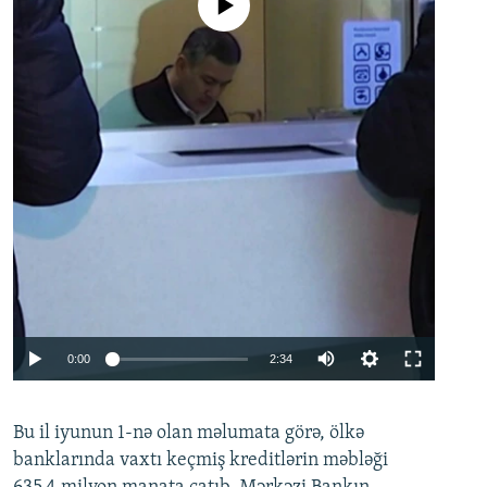
No media source currently available
Auto
0:00
2:34
240p
Bu il iyunun 1-nə olan məlumata görə, ölkə
360p
banklarında vaxtı keçmiş kreditlərin məbləği
480p