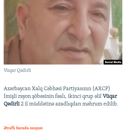
Vüqar Qədirli
Azərbaycan Xalq Cəbhəsi Partiyasının (AXCP)
İmişli rayon şöbəsinin fəalı, ikinci qrup əlil
Vüqar
Qədirli
2 il müddətinə azadlıqdan məhrum edilib.
Ətraflı burada oxuyun