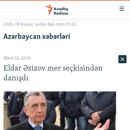
Keçid
linkləri
Əsas
2026, 08 Avqust, şənbə, Bakı vaxtı 01:22
məzmuna
GÜNDƏM
Azərbaycan xəbərləri
qayıt
#İZAHLA
Əsas
KORRUPSIOMETR
naviqasiyaya
Mart 02, 2019
qayıt
#ƏSLINDƏ
Axtarışa
Eldar Əzizov mer seçkisindən
FƏRQƏ BAX
keç
danışdı
QANUNI DOĞRU
ARAŞDIRMA
MULTIMEDIA
RADIO ARXIV
VIDEO
HAQQIMIZDA
FOTOQALEREYA
OXU ZALI