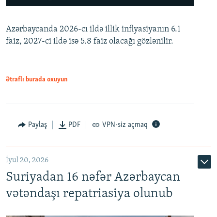
240p
Azərbaycanda 2026-cı ildə illik inflyasiyanın 6.1
360p
faiz, 2027-ci ildə isə 5.8 faiz olacağı gözlənilir.
480p
720p
1080p
Ətraflı burada oxuyun
Paylaş
PDF
VPN-siz açmaq
İyul 20, 2026
Auto
240p
360p
480p
Suriyadan 16 nəfər Azərbaycan
720p
1080p
vətəndaşı repatriasiya olunub