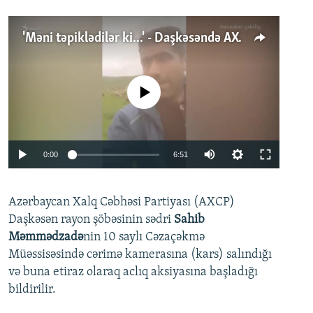
'Məni təpiklədilər ki...' - Daşkəsəndə AXCP fəalının yaxınları onun həbsinə etiraz edirlər
No media source currently available
Auto
0:00
6:51
240p
Azərbaycan Xalq Cəbhəsi Partiyası (AXCP)
360p
Daşkəsən rayon şöbəsinin sədri
Sahib
480p
Auto
240p
360p
480p
Məmmədzadə
nin 10 saylı Cəzaçəkmə
720p
Müəssisəsində cərimə kamerasına (kars) salındığı
720p
1080p
və buna etiraz olaraq aclıq aksiyasına başladığı
1080p
bildirilir.