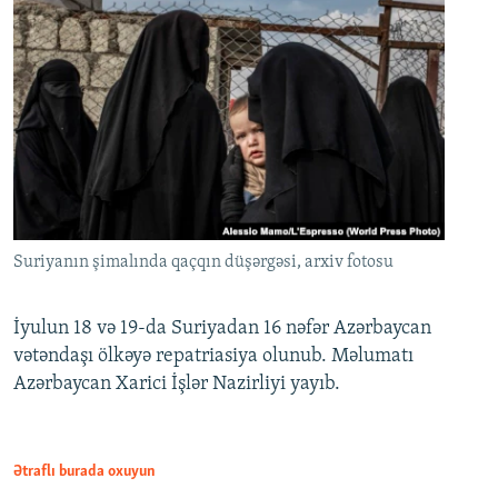
Suriyanın şimalında qaçqın düşərgəsi, arxiv fotosu
İyulun 18 və 19-da Suriyadan 16 nəfər Azərbaycan
vətəndaşı ölkəyə repatriasiya olunub. Məlumatı
Azərbaycan Xarici İşlər Nazirliyi yayıb.
Ətraflı burada oxuyun