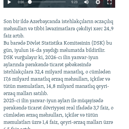
Auto
0:00
5:23
240p
Son bir ildə Azərbaycanda istehlakçıların
360p
əczaçılıq
məhsulları və tibbi ləvazimatlara çəkdiyi xərc 24,9
480p
Auto
240p
360p
480p
faiz artıb.
720p
Bu barədə Dövlət Statistika Komitəsinin (DSK) bu
720p
1080p
gün, iyulun 16-da yaydığı məlumatda bildirilir.
1080p
DSK vurğulayır ki, 2026-cı ilin yanvar-iyun
aylarında pərakəndə ticarət şəbəkəsində
istehlakçılara 32,4 milyard manatlıq, o cümlədən
17,6 milyard manatlıq ərzaq məhsulları, içkilər və
tütün məmulatları, 14,8 milyard manatlıq qeyri-
ərzaq malları satılıb.
2025-ci ilin yanvar-iyun ayları ilə müqayisədə
pərakəndə ticarət dövriyyəsi real ifadədə 3,7 faiz, o
cümlədən ərzaq məhsulları, içkilər və tütün
məmulatları üzrə 1,4 faiz, qeyri-ərzaq malları üzrə