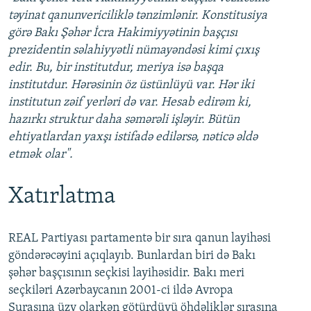
təyinat qanunvericiliklə tənzimlənir. Konstitusiya
görə Bakı Şəhər İcra Hakimiyyətinin başçısı
prezidentin səlahiyyətli nümayəndəsi kimi çıxış
edir. Bu, bir institutdur, meriya isə başqa
institutdur. Hərəsinin öz üstünlüyü var. Hər iki
institutun zəif yerləri də var. Hesab edirəm ki,
hazırkı struktur daha səmərəli işləyir. Bütün
ehtiyatlardan yaxşı istifadə edilərsə, nəticə əldə
etmək olar".
Xatırlatma
REAL Partiyası partamentə bir sıra qanun layihəsi
göndərəcəyini açıqlayıb. Bunlardan biri də Bakı
şəhər başçısının seçkisi layihəsidir. Bakı meri
seçkiləri Azərbaycanın 2001-ci ildə Avropa
Şurasına üzv olarkən götürdüyü öhdəliklər sırasına