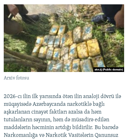
Arxiv fotosu
2026-cı ilin ilk yarısında ötən ilin analoji dövrü ilə
müqayisədə Azərbaycanda narkotiklə bağlı
aşkarlanan cinayət faktları azalsa da həm
tutulanların sayının, həm də müsadirə edilən
maddələrin həcminin artdığı bildirilir. Bu barədə
Narkomanlığa və Narkotik Vasitələrin Qanunsuz