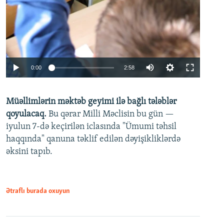
Auto
0:00
2:58
240p
Müəllimlərin məktəb geyimi ilə bağlı tələblər
360p
qoyulacaq.
Bu qərar Milli Məclisin bu gün —
480p
iyulun 7-də keçirilən iclasında "Ümumi təhsil
720p
haqqında" qanuna təklif edilən dəyişikliklərdə
əksini tapıb.
1080p
Ətraflı burada oxuyun