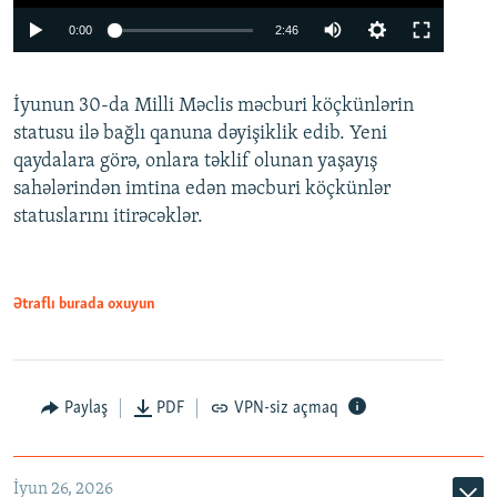
Auto
0:00
2:46
240p
İyunun 30-da Milli Məclis məcburi köçkünlərin
360p
statusu ilə bağlı qanuna dəyişiklik edib. Yeni
480p
qaydalara görə, onlara təklif olunan yaşayış
720p
sahələrindən imtina edən məcburi köçkünlər
statuslarını itirəcəklər.
1080p
Ətraflı burada oxuyun
Auto
240p
360p
480p
Paylaş
PDF
VPN-siz açmaq
720p
1080p
İyun 26, 2026