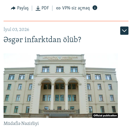
Auto
240p
360p
480p
Paylaş
PDF
VPN-siz açmaq
720p
1080p
İyul 03, 2026
Əsgər infarktdan ölüb?
Müdafiə Nazirliyi