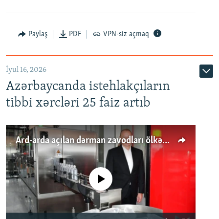
Paylaş
PDF
VPN-siz açmaq
İyul 16, 2026
Azərbaycanda istehlakçıların
tibbi xərcləri 25 faiz artıb
Ard-arda açılan dərman zavodları ölkənin tələbatını ödəyirmi?
No media source currently available