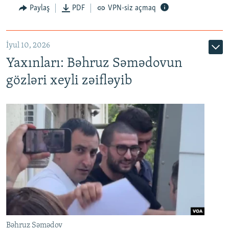
Paylaş
PDF
VPN-siz açmaq
İyul 10, 2026
Yaxınları: Bəhruz Səmədovun
gözləri xeyli zəifləyib
Bəhruz Səmədov