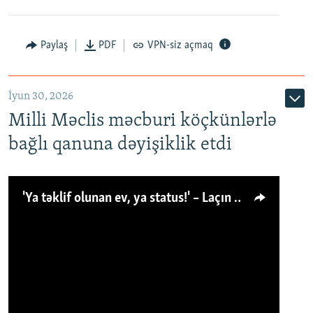
Paylaş
PDF
VPN-siz açmaq
İyun 30, 2026
Milli Məclis məcburi köçkünlərlə
bağlı qanuna dəyişiklik etdi
'Ya təklif olunan ev, ya status!' – Laçın köçkünü: 'Laçından başqa heç hara!'