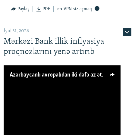
Paylaş
PDF
VPN-siz açmaq
İyul 31, 2026
Mərkəzi Bank illik inflyasiya
proqnozlarını yenə artırıb
Azərbaycanlı avropalıdan iki dəfə az ət yeyir, amma... 'Qiymət artımı qaçılmazdır'