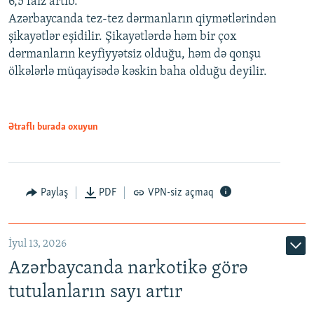
6,5 faiz artıb.
Azərbaycanda tez-tez dərmanların qiymətlərindən
şikayətlər eşidilir. Şikayətlərdə həm bir çox
dərmanların keyfiyyətsiz olduğu, həm də qonşu
ölkələrlə müqayisədə kəskin baha olduğu deyilir.
Ətraflı burada oxuyun
Paylaş
PDF
VPN-siz açmaq
İyul 13, 2026
Azərbaycanda narkotikə görə
tutulanların sayı artır