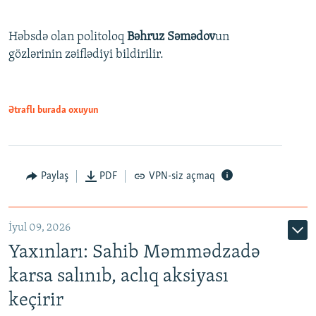
Həbsdə olan politoloq
Bəhruz Səmədov
un
gözlərinin zəiflədiyi bildirilir.
Ətraflı burada oxuyun
Paylaş
PDF
VPN-siz açmaq
İyul 09, 2026
Yaxınları: Sahib Məmmədzadə
karsa salınıb, aclıq aksiyası
keçirir