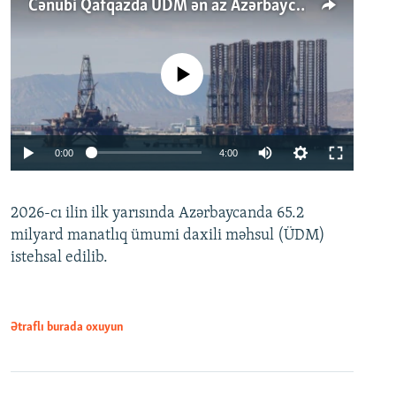
Cənubi Qafqazda ÜDM ən az Azərbaycanda artır: Qonşuları niyə Bakını qabaqlaya bilir?
No media source currently available
Auto
0:00
4:00
240p
2026-cı ilin ilk yarısında Azərbaycanda 65.2
360p
milyard manatlıq ümumi daxili məhsul (ÜDM)
480p
Auto
240p
360p
480p
istehsal edilib.
720p
720p
1080p
1080p
Ətraflı burada oxuyun