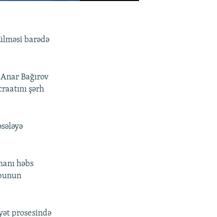
rülməsi barədə
 Anar Bağırov
craatını şərh
əsələyə
manı həbs
 bunun
yət prosesində