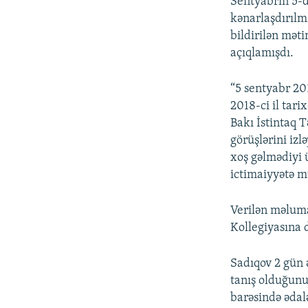
Sentyabrın 5-
kənarlaşdırılma
bildirilən mət
açıqlamışdı.
“5 sentyabr 20
2018-ci il tar
Bakı İstintaq 
görüşlərini iz
xoş gəlmədiyi 
ictimaiyyətə m
Verilən məluma
Kollegiyasına d
Sadıqov 2 gün ə
tanış olduğunu
barəsində ədalə