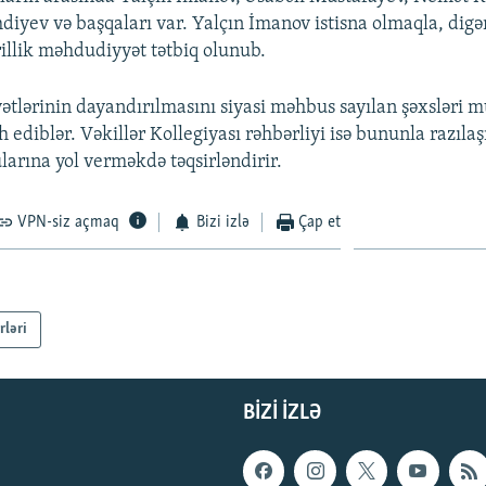
iyev və başqaları var. Yalçın İmanov istisna olmaqla, digə
rillik məhdudiyyət tətbiq olunub.
yətlərinin dayandırılmasını siyasi məhbus sayılan şəxsləri 
ah ediblər. Vəkillər Kollegiyası rəhbərliyi isə bununla razılaş
arına yol verməkdə təqsirləndirir.
VPN-siz açmaq
Bizi izlə
Çap et
rləri
BIZI IZLƏ