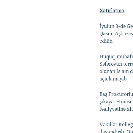
Xatırlatma
İyulun 3-də Gə
Qasım Aşbazova 
edilib.
Hüquq-mühafizə
Səfərovun terr
olunan İslam d
açıqlamayıb.
Baş Prokurorlu
şikayət etməsi 
fəaliyyətinə xi
Vəkillər Kolleg
dayandırıb. On