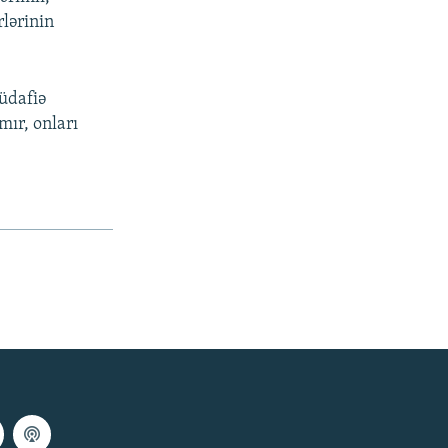
rlərinin
müdafiə
mır, onları