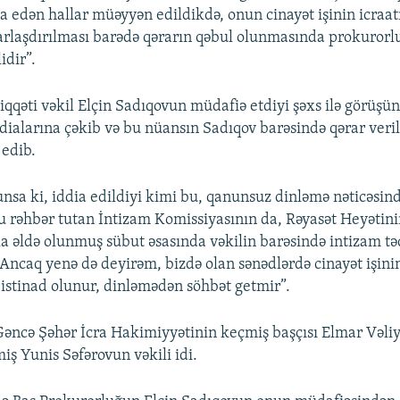
sna edən hallar müəyyən edildikdə, onun cinayət işinin icraat
laşdırılması barədə qərarın qəbul olunmasında prokurorlu
idir”.
iqqəti vəkil Elçin Sadıqovun müdafiə etdiyi şəxs ilə görüşü
ddialarına çəkib və bu nüansın Sadıqov barəsində qərar veri
 edib.
unsa ki, iddia edildiyi kimi bu, qanunsuz dinləmə nəticəsind
nu rəhbər tutan İntizam Komissiyasının da, Rəyasət Heyətini
a əldə olunmuş sübut əsasında vəkilin barəsində intizam tə
. Ancaq yenə də deyirəm, bizdə olan sənədlərdə cinayət işini
 istinad olunur, dinləmədən söhbət getmir”.
Gəncə Şəhər İcra Hakimiyyətinin keçmiş başçısı Elmar Vəli
iş Yunis Səfərovun vəkili idi.