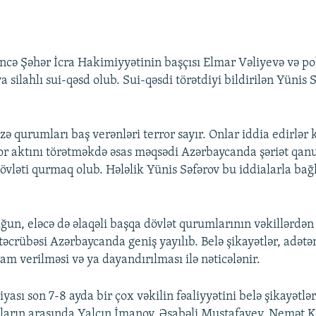
ncə Şəhər İcra Hakimiyyətinin başçısı Elmar Vəliyevə və pol
silahlı sui-qəsd olub. Sui-qəsdi törətdiyi bildirilən Yünis 
 qurumları baş verənləri terror sayır. Onlar iddia edirlər k
or aktını törətməkdə əsas məqsədi Azərbaycanda şəriət qanun
övləti qurmaq olub. Hələlik Yünis Səfərov bu iddialarla bağ
ğun, eləcə də əlaqəli başqa dövlət qurumlarının vəkillərdən
təcrübəsi Azərbaycanda geniş yayılıb. Belə şikayətlər, adətən
tam verilməsi və ya dayandırılması ilə nəticələnir.
iyası son 7-8 ayda bir çox vəkilin fəaliyyətini belə şikayətlə
ların arasında Yalçın İmanov, Əsabəli Mustafayev, Nemət K