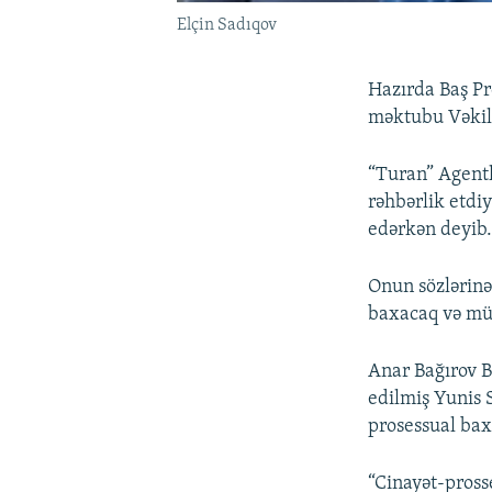
Elçin Sadıqov
Hazırda Baş Pr
məktubu Vəkill
“Turan” Agentl
rəhbərlik etdiy
edərkən deyib
Onun sözlərinə
baxacaq və müv
Anar Bağırov B
edilmiş Yunis
prosessual ba
“Cinayət-pross