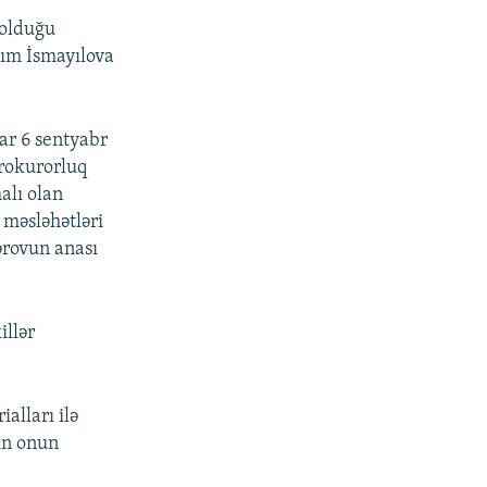
 olduğu
nım İsmayılova
ar 6 sentyabr
Prokurorluq
alı olan
 məsləhətləri
ərovun anası
illər
alları ilə
ın onun