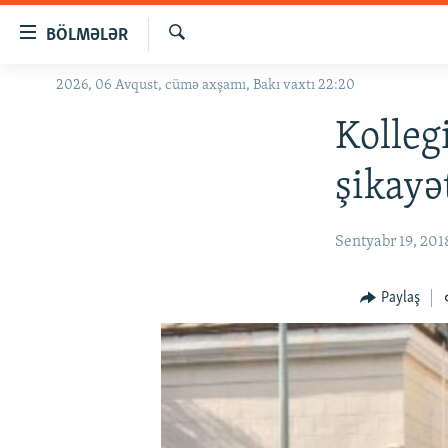
Keçid
BÖLMƏLƏR
linkləri
Axtar
Əsas
2026, 06 Avqust, cümə axşamı, Bakı vaxtı 22:20
GÜNDƏM
məzmuna
#İZAHLA
Kolleg
qayıt
Əsas
KORRUPSIOMETR
şikayə
naviqasiyaya
#ƏSLINDƏ
qayıt
Axtarışa
FƏRQƏ BAX
Sentyabr 19, 201
keç
QANUNI DOĞRU
Paylaş
ARAŞDIRMA
MULTIMEDIA
RADIO ARXIV
VIDEO
HAQQIMIZDA
FOTOQALEREYA
OXU ZALI