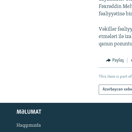
Fəxrəddin Mehd
fəaliyyətinə bi
Vəkillər fəaliy
etmələri ilə iz
qanun pozuntul
Paylaş
This item is part of
Azərbaycan xəbə
MƏLUMAT
Haqqımızda