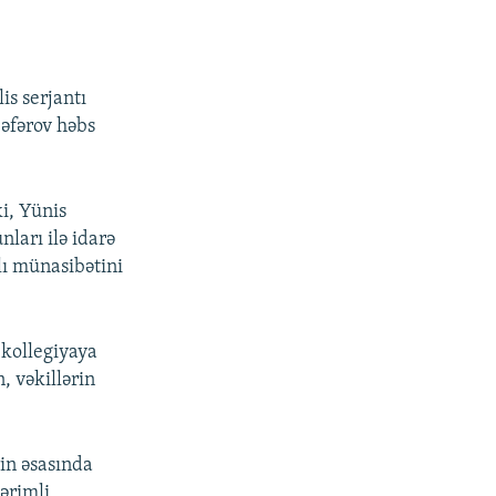
is serjantı
Səfərov həbs
i, Yünis
ları ilə idarə
lı münasibətini
 kollegiyaya
, vəkillərin
rin əsasında
ərimli,