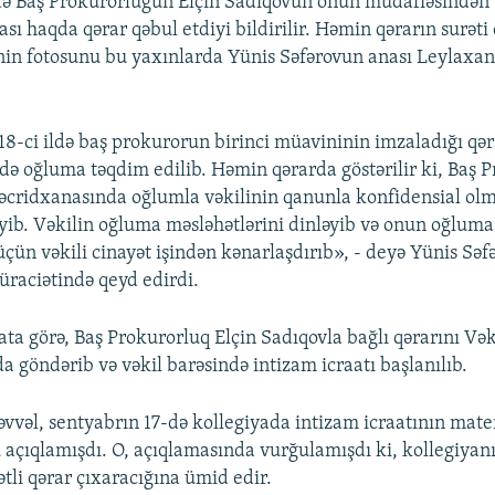
də Baş Prokurorluğun Elçin Sadıqovun onun müdafiəsindən
sı haqda qərar qəbul etdiyi bildirilir. Həmin qərarın surəti
inin fotosunu bu yaxınlarda Yünis Səfərovun anası Leylaxa
18-ci ildə baş prokurorun birinci müavininin imzaladığı qər
ixdə oğluma təqdim edilib. Həmin qərarda göstərilir ki, Baş 
Təcridxanasında oğlumla vəkilinin qanunla konfidensial olm
ləyib. Vəkilin oğluma məsləhətlərini dinləyib və onun oğluma
üçün vəkili cinayət işindən kənarlaşdırıb», - deyə Yünis Səf
üraciətində qeyd edirdi.
ta görə, Baş Prokurorluq Elçin Sadıqovla bağlı qərarını Vək
a göndərib və vəkil barəsində intizam icraatı başlanılıb.
vvəl, sentyabrın 17-də kollegiyada intizam icraatının materi
 açıqlamışdı. O, açıqlamasında vurğulamışdı ki, kollegiyan
tli qərar çıxaracığına ümid edir.