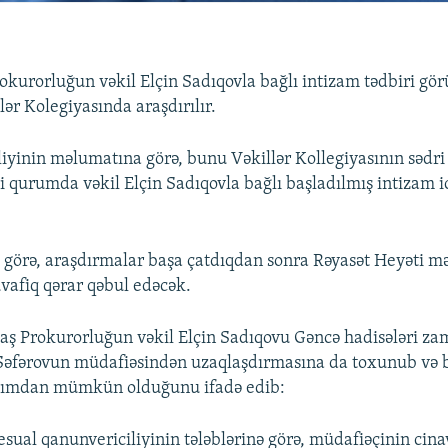
okurorluğun vəkil Elçin Sadıqovla bağlı intizam tədbiri gö
ər Kolegiyasında araşdırılır.
iyinin məlumatına görə, bunu Vəkillər Kollegiyasının sədri
i qurumda vəkil Elçin Sadıqovla bağlı başladılmış intizam i
.
 görə, araşdırmalar başa çatdıqdan sonra Rəyasət Heyəti m
afiq qərar qəbul edəcək.
aş Prokurorluğun vəkil Elçin Sadıqovu Gəncə hadisələri za
 Səfərovun müdafiəsindən uzaqlaşdırmasına da toxunub və
xımdan mümkün olduğunu ifadə edib:
esual qanunvericiliyinin tələblərinə görə, müdafiəçinin cina