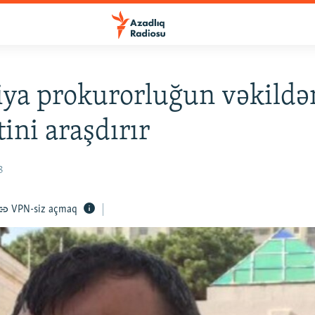
iya prokurorluğun vəkildə
tini araşdırır
8
VPN-siz açmaq