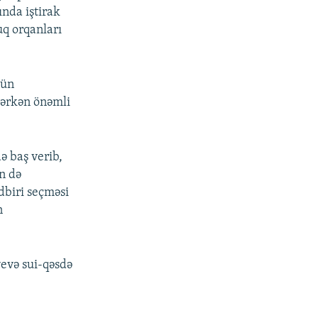
ında iştirak
q orqanları
nün
lərkən önəmli
ə baş verib,
n də
dbiri seçməsi
n
yevə sui-qəsdə