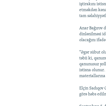
iştirakını isti
etməkdən kənar
tam səlahiyyətl
Anar Bağırov d
dinlənilməsi i
olacağını ifadə
“Əgər sübut ol
təbii ki, qanu
qanunusuz yoll
istisna olunur
materiallarına
Elçin Sadıqov 
görə həbs edilm