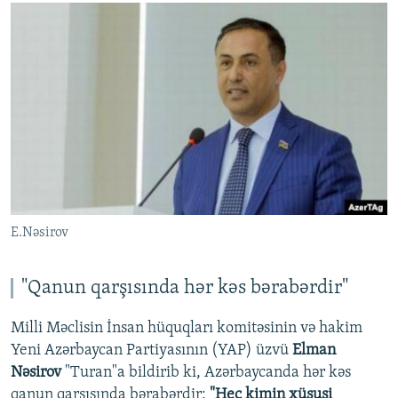
E.Nəsirov
"Qanun qarşısında hər kəs bərabərdir"
Milli Məclisin İnsan hüquqları komitəsinin və hakim
Yeni Azərbaycan Partiyasının (YAP) üzvü
Elman
Nəsirov
"Turan"a bildirib ki, Azərbaycanda hər kəs
qanun qarşısında bərabərdir:
"Heç kimin xüsusi