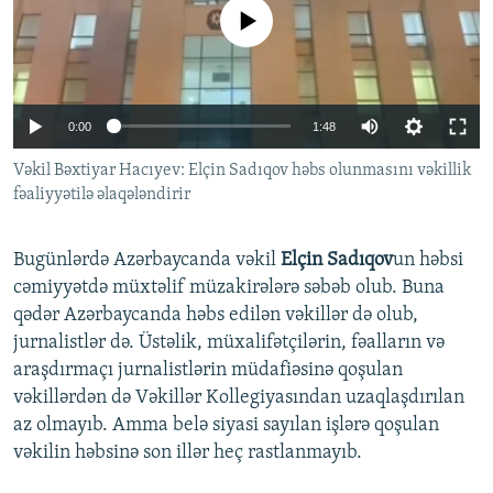
No media source currently available
İNFOQRAFIKA
AZƏRBAYCAN ƏDƏBIYYATI KITABXANASI
MISSIYAMIZ
BIZI IZLƏ
KARIKATURA
İSLAM VƏ DEMOKRATIYA
PEŞƏ ETIKASI VƏ JURNALISTIKA STANDARTLARIMIZ
İZ - MƏDƏNIYYƏT PROQRAMI
MATERIALLARIMIZDAN ISTIFADƏ
Auto
0:00
1:48
AZADLIQRADIOSU MOBIL TELEFONUNUZDA
RFE/RL-in bütün saytları
232p
Vəkil Bəxtiyar Hacıyev: Elçin Sadıqov həbs olunmasını vəkillik
BIZIMLƏ ƏLAQƏ
fəaliyyətilə əlaqələndirir
350p
XƏBƏR BÜLLETENLƏRIMIZ
464p
Bugünlərdə Azərbaycanda vəkil
Elçin Sadıqov
un həbsi
Auto
232p
350p
464p
cəmiyyətdə müxtəlif müzakirələrə səbəb olub. Buna
qədər Azərbaycanda həbs edilən vəkillər də olub,
jurnalistlər də. Üstəlik, müxalifətçilərin, fəalların və
araşdırmaçı jurnalistlərin müdafiəsinə qoşulan
vəkillərdən də Vəkillər Kollegiyasından uzaqlaşdırılan
az olmayıb. Amma belə siyasi sayılan işlərə qoşulan
vəkilin həbsinə son illər heç rastlanmayıb.