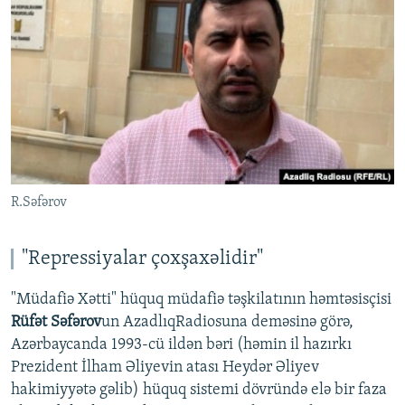
R.Səfərov
"Repressiyalar çoxşaxəlidir"
"Müdafiə Xətti" hüquq müdafiə təşkilatının həmtəsisçisi
Rüfət Səfərov
un AzadlıqRadiosuna deməsinə görə,
Azərbaycanda 1993-cü ildən bəri (həmin il hazırkı
Prezident İlham Əliyevin atası Heydər Əliyev
hakimiyyətə gəlib) hüquq sistemi dövründə elə bir faza