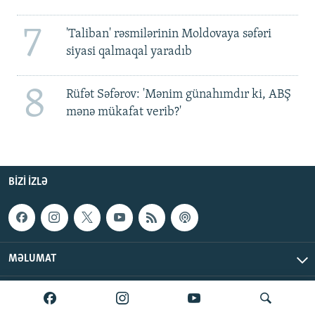
7
'Taliban' rəsmilərinin Moldovaya səfəri
siyasi qalmaqal yaradıb
8
Rüfət Səfərov: 'Mənim günahımdır ki, ABŞ
mənə mükafat verib?'
BIZI IZLƏ
MƏLUMAT
AzadlıqRadiosu © 2026 Inc. | Bütün hüquqlar qorunur