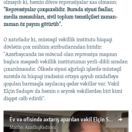
olmayıb ki, həmin dövrə repressiyalar xas olmasın:
"Repressiyalar çoxşaxəlidir. Burada siyasi fəallar,
media mənsubları, sivil toplum təmsilçiləri zaman-
zaman öz payını götürüb".
O xatırladır ki, müstəqil vəkillik institutu hüquqi
dövlətin çox mühüm atributlarından biridir:
"Azərbaycanda isə mövcud olan repressiya maşının
başlıca məqsədi vəkillik institutunun yerli-dibli sıradan
çıxarılmasıdır. Ölkədə siyasi ağırlıqlı işlərdə müstəqil
surətdə öz hüquqi iradəsini ortaya qoyub müdafiəyə
qoşulan barmaqla sayılacaq qədər vəkillər var. Vəkil
Elçin Sadıqov da həmin o seyrək vəkillərdən biri kimi
diqqət cəlb edirdi".
Ev və ofisində axtarış aparılan vəkil Elçin Sadıqov: Mən heç bir şey etməmişəm, hamısı uydurmadır
Mənbə:
AzadlıqRadiosu