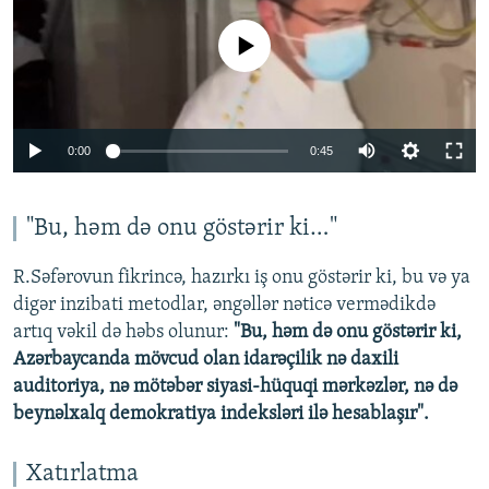
No media source currently available
Auto
0:00
0:45
232p
350p
"Bu, həm də onu göstərir ki…"
464p
R.Səfərovun fikrincə, hazırkı iş onu göstərir ki, bu və ya
Auto
232p
350p
464p
digər inzibati metodlar, əngəllər nəticə vermədikdə
artıq vəkil də həbs olunur:
"Bu, həm də onu göstərir ki,
Azərbaycanda mövcud olan idarəçilik nə daxili
auditoriya, nə mötəbər siyasi-hüquqi mərkəzlər, nə də
beynəlxalq demokratiya indeksləri ilə hesablaşır".
Xatırlatma