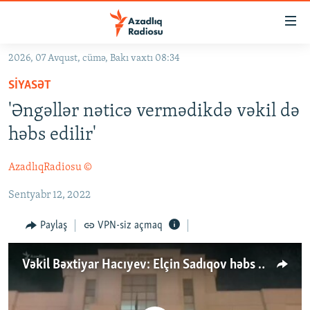
Keçid
linkləri
Əsas
2026, 07 Avqust, cümə, Bakı vaxtı 08:34
məzmuna
GÜNDƏM
SIYASƏT
qayıt
#İZAHLA
Əsas
'Əngəllər nəticə vermədikdə vəkil də
KORRUPSIOMETR
naviqasiyaya
həbs edilir'
qayıt
#ƏSLINDƏ
Axtarışa
AzadlıqRadiosu ©
FƏRQƏ BAX
keç
Sentyabr 12, 2022
QANUNI DOĞRU
ARAŞDIRMA
Paylaş
VPN-siz açmaq
MULTIMEDIA
Vəkil Bəxtiyar Hacıyev: Elçin Sadıqov həbs olunmasını vəkillik fəaliyyətilə əlaqələndirir
RADIO ARXIV
VIDEO
HAQQIMIZDA
FOTOQALEREYA
OXU ZALI