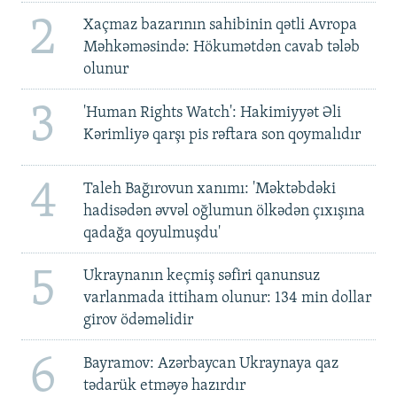
2
Xaçmaz bazarının sahibinin qətli Avropa
Məhkəməsində: Hökumətdən cavab tələb
olunur
3
'Human Rights Watch': Hakimiyyət Əli
Kərimliyə qarşı pis rəftara son qoymalıdır
4
Taleh Bağırovun xanımı: 'Məktəbdəki
hadisədən əvvəl oğlumun ölkədən çıxışına
qadağa qoyulmuşdu'
5
Ukraynanın keçmiş səfiri qanunsuz
varlanmada ittiham olunur: 134 min dollar
girov ödəməlidir
6
Bayramov: Azərbaycan Ukraynaya qaz
tədarük etməyə hazırdır