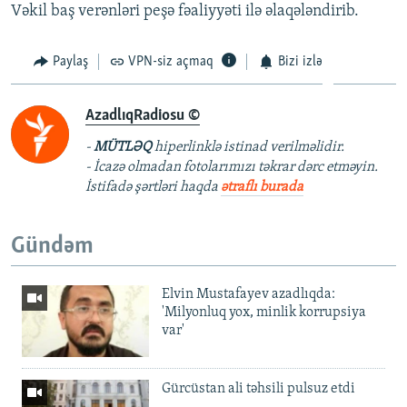
Vəkil baş verənləri peşə fəaliyyəti ilə əlaqələndirib.
Paylaş
VPN-siz açmaq
Bizi izlə
AzadlıqRadiosu ©
-
MÜTLƏQ
hiperlinklə istinad verilməlidir.
- İcazə olmadan fotolarımızı təkrar dərc etməyin.
İstifadə şərtləri haqda
ətraflı burada
Gündəm
Elvin Mustafayev azadlıqda:
'Milyonluq yox, minlik korrupsiya
var'
Gürcüstan ali təhsili pulsuz etdi