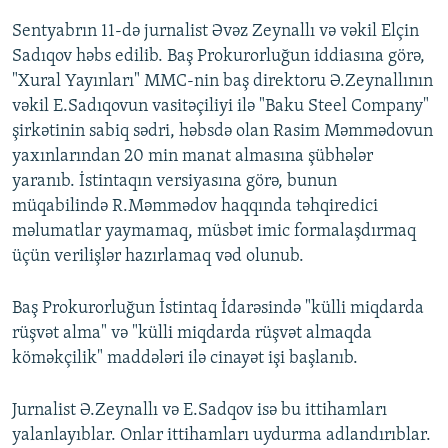
Sentyabrın 11-də jurnalist Əvəz Zeynallı və vəkil Elçin
Sadıqov həbs edilib. Baş Prokurorluğun iddiasına görə,
"Xural Yayınları" MMC-nin baş direktoru Ə.Zeynallının
vəkil E.Sadıqovun vasitəçiliyi ilə "Baku Steel Company"
şirkətinin sabiq sədri, həbsdə olan Rasim Məmmədovun
yaxınlarından 20 min manat almasına şübhələr
yaranıb. İstintaqın versiyasına görə, bunun
müqabilində R.Məmmədov haqqında təhqiredici
məlumatlar yaymamaq, müsbət imic formalaşdırmaq
üçün verilişlər hazırlamaq vəd olunub.
Baş Prokurorluğun İstintaq İdarəsində "külli miqdarda
rüşvət alma" və "külli miqdarda rüşvət almaqda
köməkçilik" maddələri ilə cinayət işi başlanıb.
Jurnalist Ə.Zeynallı və E.Sadqov isə bu ittihamları
yalanlayıblar. Onlar ittihamları uydurma adlandırıblar.