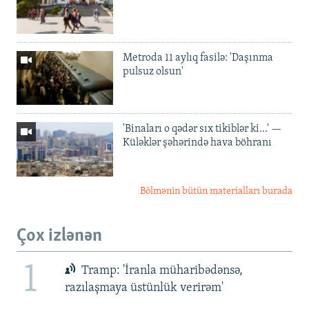
Metroda 11 aylıq fasilə: 'Daşınma
pulsuz olsun'
'Binaları o qədər sıx tikiblər ki...' —
Küləklər şəhərində hava böhranı
Bölmənin bütün materialları burada
Çox izlənən
1
Tramp: 'İranla müharibədənsə,
razılaşmaya üstünlük verirəm'