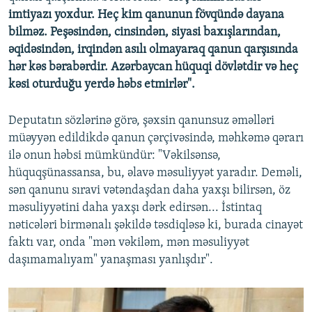
imtiyazı yoxdur. Heç kim qanunun fövqündə dayana
bilməz. Peşəsindən, cinsindən, siyasi baxışlarından,
əqidəsindən, irqindən asılı olmayaraq qanun qarşısında
hər kəs bərabərdir. Azərbaycan hüquqi dövlətdir və heç
kəsi oturduğu yerdə həbs etmirlər".
Deputatın sözlərinə görə, şəxsin qanunsuz əməlləri
müəyyən edildikdə qanun çərçivəsində, məhkəmə qərarı
ilə onun həbsi mümkündür: "Vəkilsənsə,
hüquqşünassansa, bu, əlavə məsuliyyət yaradır. Deməli,
sən qanunu sıravi vətəndaşdan daha yaxşı bilirsən, öz
məsuliyyətini daha yaxşı dərk edirsən... İstintaq
nəticələri birmənalı şəkildə təsdiqləsə ki, burada cinayət
faktı var, onda "mən vəkiləm, mən məsuliyyət
daşımamalıyam" yanaşması yanlışdır".