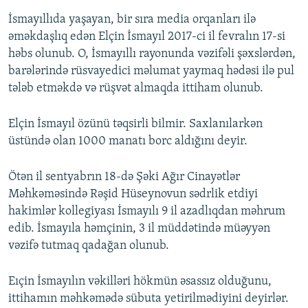
İsmayıllıda yaşayan, bir sıra media orqanları ilə
əməkdaşlıq edən Elçin İsmayıl 2017-ci il fevralın 17-si
həbs olunub. O, İsmayıllı rayonunda vəzifəli şəxslərdən,
barələrində rüsvayedici məlumat yaymaq hədəsi ilə pul
tələb etməkdə və rüşvət almaqda ittiham olunub.
Elçin İsmayıl özünü təqsirli bilmir. Saxlanılarkən
üstündə olan 1000 manatı borc aldığını deyir.
Ötən il sentyabrın 18-də Şəki Ağır Cinayətlər
Məhkəməsində Rəşid Hüseynovun sədrlik etdiyi
hakimlər kollegiyası İsmayılı 9 il azadlıqdan məhrum
edib. İsmayıla həmçinin, 3 il müddətində müəyyən
vəzifə tutmaq qadağan olunub.
Eıçin İsmayılın vəkilləri hökmün əsassız olduğunu,
ittihamın məhkəmədə sübuta yetirilmədiyini deyirlər.