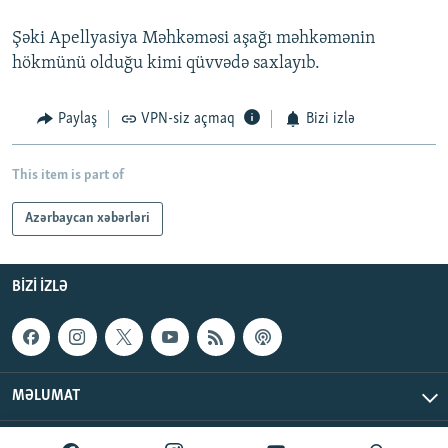
Şəki Apellyasiya Məhkəməsi aşağı məhkəmənin
hökmünü olduğu kimi qüvvədə saxlayıb.
Paylaş
VPN-siz açmaq
Bizi izlə
This item is part of
Azərbaycan xəbərləri
BIZI IZLƏ
MƏLUMAT