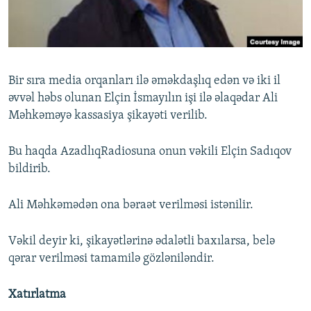
İNFOQRAFIKA
AZƏRBAYCAN ƏDƏBIYYATI KITABXANASI
MISSIYAMIZ
BIZI IZLƏ
KARIKATURA
İSLAM VƏ DEMOKRATIYA
PEŞƏ ETIKASI VƏ JURNALISTIKA STANDARTLARIMIZ
İZ - MƏDƏNIYYƏT PROQRAMI
MATERIALLARIMIZDAN ISTIFADƏ
Bir sıra media orqanları ilə əməkdaşlıq edən və iki il
AZADLIQRADIOSU MOBIL TELEFONUNUZDA
RFE/RL-in bütün saytları
əvvəl həbs olunan Elçin İsmayılın işi ilə əlaqədar Ali
BIZIMLƏ ƏLAQƏ
Məhkəməyə kassasiya şikayəti verilib.
XƏBƏR BÜLLETENLƏRIMIZ
Bu haqda AzadlıqRadiosuna onun vəkili Elçin Sadıqov
bildirib.
Ali Məhkəmədən ona bəraət verilməsi istənilir.
Vəkil deyir ki, şikayətlərinə ədalətli baxılarsa, belə
qərar verilməsi tamamilə gözləniləndir.
Xatırlatma