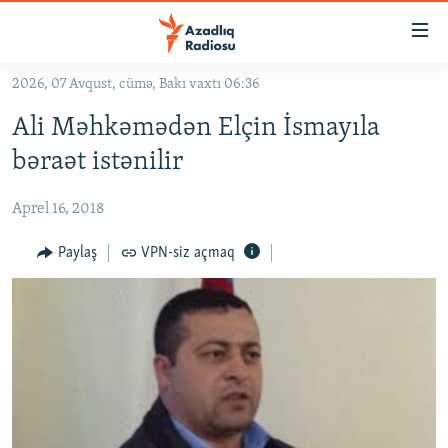
Keçid
linkləri
Əsas
2026, 07 Avqust, cümə, Bakı vaxtı 06:36
məzmuna
GÜNDƏM
Ali Məhkəmədən Elçin İsmayıla
qayıt
#İZAHLA
Əsas
bəraət istənilir
KORRUPSIOMETR
naviqasiyaya
qayıt
Aprel 16, 2018
#ƏSLINDƏ
Axtarışa
FƏRQƏ BAX
Paylaş
VPN-siz açmaq
keç
QANUNI DOĞRU
ARAŞDIRMA
MULTIMEDIA
RADIO ARXIV
VIDEO
HAQQIMIZDA
FOTOQALEREYA
OXU ZALI