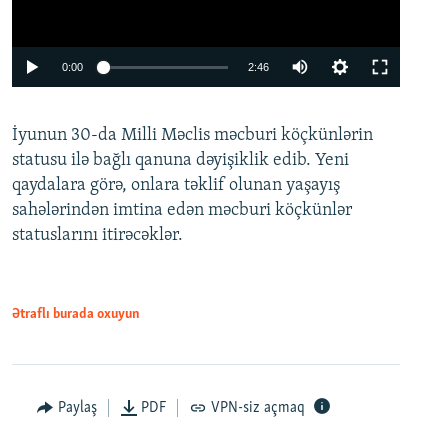
Auto
0:00
2:46
240p
İyunun 30-da Milli Məclis məcburi köçkünlərin
360p
statusu ilə bağlı qanuna dəyişiklik edib. Yeni
480p
qaydalara görə, onlara təklif olunan yaşayış
720p
sahələrindən imtina edən məcburi köçkünlər
statuslarını itirəcəklər.
1080p
Ətraflı burada oxuyun
Auto
240p
360p
480p
Paylaş
PDF
VPN-siz açmaq