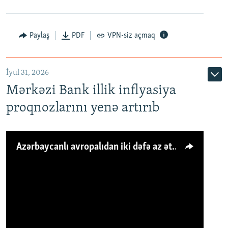
Paylaş
PDF
VPN-siz açmaq
İyul 31, 2026
Mərkəzi Bank illik inflyasiya
proqnozlarını yenə artırıb
Azərbaycanlı avropalıdan iki dəfə az ət yeyir, amma... 'Qiymət artımı qaçılmazdır'