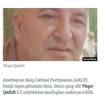
Vüqar Qədirli
Azərbaycan Xalq Cəbhəsi Partiyasının (AXCP)
İmişli rayon şöbəsinin fəalı, ikinci qrup əlil
Vüqar
Qədirli
2 il müddətinə azadlıqdan məhrum edilib.