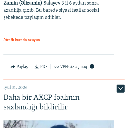
Zamin (Əlizamin) Salayev
3 il 6 aydan sonra
azadlığa çıxıb. Bu barədə siyasi fəallar sosial
şəbəkədə paylaşım ediblər.
Ətraflı burada oxuyun
Paylaş
PDF
VPN-siz açmaq
İyul 31, 2026
Daha bir AXCP fəalının
saxlandığı bildirilir