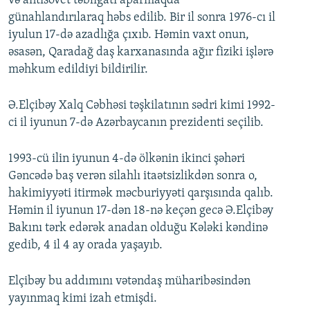
və antisovet təbliğatı aparmaqda
günahlandırılaraq həbs edilib. Bir il sonra 1976-cı il
iyulun 17-də azadlığa çıxıb. Həmin vaxt onun,
əsasən, Qaradağ daş karxanasında ağır fiziki işlərə
məhkum edildiyi bildirilir.
Ə.Elçibəy Xalq Cəbhəsi təşkilatının sədri kimi 1992-
ci il iyunun 7-də Azərbaycanın prezidenti seçilib.
1993-cü ilin iyunun 4-də ölkənin ikinci şəhəri
Gəncədə baş verən silahlı itaətsizlikdən sonra o,
hakimiyyəti itirmək məcburiyyəti qarşısında qalıb.
Həmin il iyunun 17-dən 18-nə keçən gecə Ə.Elçibəy
Bakını tərk edərək anadan olduğu Kələki kəndinə
gedib, 4 il 4 ay orada yaşayıb.
Elçibəy bu addımını vətəndaş müharibəsindən
yayınmaq kimi izah etmişdi.