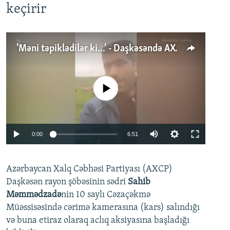
keçirir
'Məni təpiklədilər ki...' - Daşkəsəndə AXCP fəalının yaxınları onun həbsinə etiraz edirlər
No media source currently available
Auto
0:00
6:51
240p
Azərbaycan Xalq Cəbhəsi Partiyası (AXCP)
360p
Daşkəsən rayon şöbəsinin sədri
Sahib
480p
Auto
240p
360p
480p
Məmmədzadə
nin 10 saylı Cəzaçəkmə
720p
Müəssisəsində cərimə kamerasına (kars) salındığı
720p
1080p
və buna etiraz olaraq aclıq aksiyasına başladığı
1080p