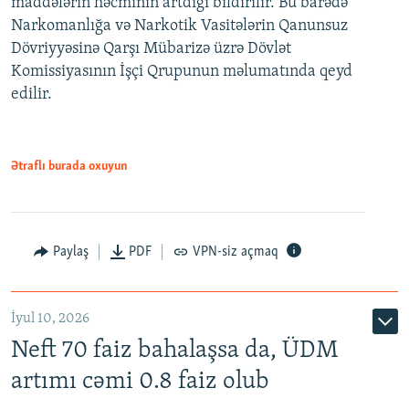
maddələrin həcminin artdığı bildirilir. Bu barədə
Narkomanlığa və Narkotik Vasitələrin Qanunsuz
Dövriyyəsinə Qarşı Mübarizə üzrə Dövlət
Komissiyasının İşçi Qrupunun məlumatında qeyd
edilir.
Ətraflı burada oxuyun
Paylaş
PDF
VPN-siz açmaq
İyul 10, 2026
Neft 70 faiz bahalaşsa da, ÜDM
artımı cəmi 0.8 faiz olub