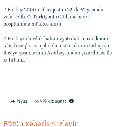
Ə.Elçibəy 2000-ci il avqustun 22-də 62 yaşında
vəfat edib. O, Türkiyənin Gülhanə hərbi
hospitalında müalicə alırdı.
Ə.Elçibəyin birillik hakimiyyəti daha çox ölkənin
təhsil ocaqlarına qəbulda test üsulunun tətbiqi və
Rusiya qoşunlarının Azərbaycandan çıxarılması ilə
xatırlanır.
Paylaş
VPN-siz açmaq
Bütün xəbərləri izləyin