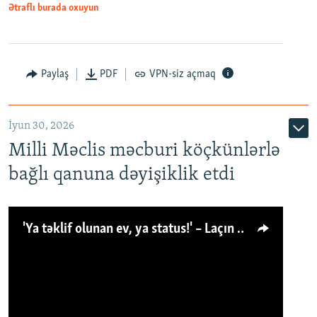
Ətraflı burada oxuyun
Paylaş
PDF
VPN-siz açmaq
İyun 30, 2026
Milli Məclis məcburi köçkünlərlə
bağlı qanuna dəyişiklik etdi
'Ya təklif olunan ev, ya status!' – Laçın köçkünü: 'Laçından başqa heç hara!'