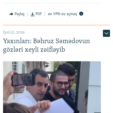
Paylaş
PDF
VPN-siz açmaq
İyul 10, 2026
Yaxınları: Bəhruz Səmədovun
gözləri xeyli zəifləyib