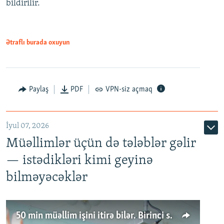
bildirilir.
Ətraflı burada oxuyun
Paylaş
PDF
VPN-siz açmaq
İyul 07, 2026
Müəllimlər üçün də tələblər gəlir
— istədikləri kimi geyinə
bilməyəcəklər
50 min müəllim işini itirə bilər. Birinci sinfə gedənlər azalır