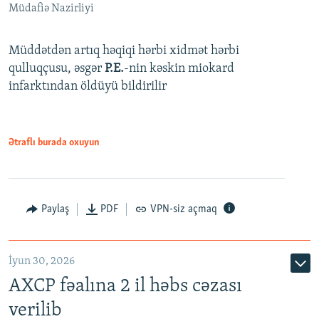
Müdafiə Nazirliyi
Müddətdən artıq həqiqi hərbi xidmət hərbi
qulluqçusu, əsgər
P.E.
-nin kəskin miokard
infarktından öldüyü bildirilir
Ətraflı burada oxuyun
Paylaş
PDF
VPN-siz açmaq
İyun 30, 2026
AXCP fəalına 2 il həbs cəzası
verilib