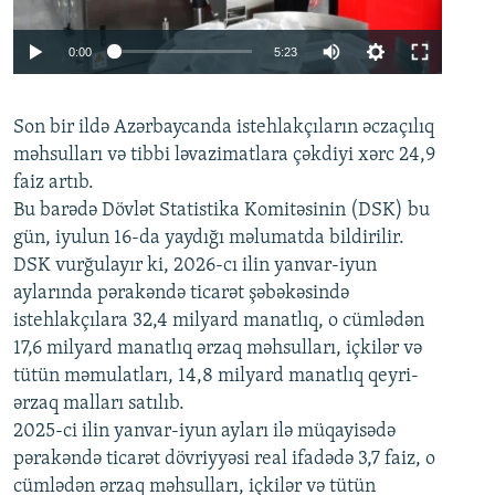
Auto
0:00
5:23
240p
Son bir ildə Azərbaycanda istehlakçıların
360p
əczaçılıq
məhsulları və tibbi ləvazimatlara çəkdiyi xərc 24,9
480p
Auto
240p
360p
480p
faiz artıb.
720p
Bu barədə Dövlət Statistika Komitəsinin (DSK) bu
720p
1080p
gün, iyulun 16-da yaydığı məlumatda bildirilir.
1080p
DSK vurğulayır ki, 2026-cı ilin yanvar-iyun
aylarında pərakəndə ticarət şəbəkəsində
istehlakçılara 32,4 milyard manatlıq, o cümlədən
17,6 milyard manatlıq ərzaq məhsulları, içkilər və
tütün məmulatları, 14,8 milyard manatlıq qeyri-
ərzaq malları satılıb.
2025-ci ilin yanvar-iyun ayları ilə müqayisədə
pərakəndə ticarət dövriyyəsi real ifadədə 3,7 faiz, o
cümlədən ərzaq məhsulları, içkilər və tütün