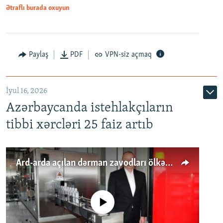
Ətraflı burada oxuyun
Paylaş
PDF
VPN-siz açmaq
İyul 16, 2026
Azərbaycanda istehlakçıların
tibbi xərcləri 25 faiz artıb
Ard-arda açılan dərman zavodları ölkənin tələbatını ödəyirmi?
No media source currently available