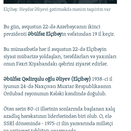
İNFOQRAFIKA
AZƏRBAYCAN ƏDƏBIYYATI KITABXANASI
MISSIYAMIZ
Elçibəy: Heydər Əliyevi gətirməkdə mənim təqsirim var
BIZI IZLƏ
KARIKATURA
İSLAM VƏ DEMOKRATIYA
PEŞƏ ETIKASI VƏ JURNALISTIKA STANDARTLARIMIZ
Bu gün, avqustun 22-də Azərbaycanın ikinci
İZ - MƏDƏNIYYƏT PROQRAMI
MATERIALLARIMIZDAN ISTIFADƏ
prezidenti
Əbülfəz Elçibəy
in vəfatından 19 il keçir.
AZADLIQRADIOSU MOBIL TELEFONUNUZDA
RFE/RL-in bütün saytları
BIZIMLƏ ƏLAQƏ
Bu münasibətlə hər il avqustun 22-də Elçibəyin
siyasi mübarizə yoldaşları, tərəfdarları və yaxınları
XƏBƏR BÜLLETENLƏRIMIZ
onun Fəxri Xiyabandakı qəbrini ziyarət edirlər.
Əbülfəz Qədirqulu oğlu Əliyev (Elçibəy)
1938-ci il
iyunun 24-də Naxçıvan Muxtar Respublikasının
Ordubad rayonunun Kələki kəndində doğulub.
Ötən sərin 80-ci illərinin sonlarında başlanan xalq
azadlıq hərəkatının liderlərindən biri olub. O, elə
SSRİ dönəmində - 1975-ci ilin yanvarında millətçi