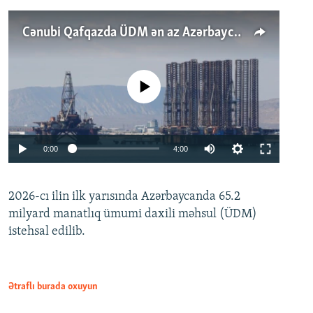
Cənubi Qafqazda ÜDM ən az Azərbaycanda artır: Qonşuları niyə Bakını qabaqlaya bilir?
No media source currently available
Auto
0:00
4:00
240p
2026-cı ilin ilk yarısında Azərbaycanda 65.2
360p
milyard manatlıq ümumi daxili məhsul (ÜDM)
480p
Auto
240p
360p
480p
istehsal edilib.
720p
720p
1080p
1080p
Ətraflı burada oxuyun