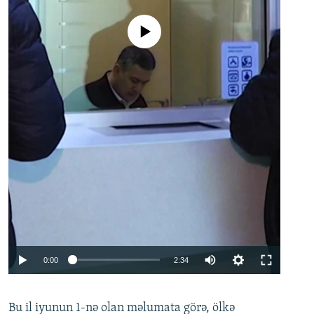
No media source currently available
Auto
0:00
2:34
240p
Bu il iyunun 1-nə olan məlumata görə, ölkə
360p