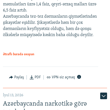
məmulatları üzrə 1,4 faiz, qeyri-ərzaq malları üzrə
6,5 faiz artıb.
Azərbaycanda tez-tez dərmanların qiymətlərindən
şikayətlər eşidilir. Şikayətlərdə həm bir çox
dərmanların keyfiyyətsiz olduğu, həm də qonşu
ölkələrlə müqayisədə kəskin baha olduğu deyilir.
Ətraflı burada oxuyun
Paylaş
PDF
VPN-siz açmaq
İyul 13, 2026
Azərbaycanda narkotikə görə