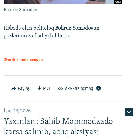
Bəhruz Səmədov
Həbsdə olan politoloq
Bəhruz Səmədov
un
gözlərinin zəiflədiyi bildirilir.
Ətraflı burada oxuyun
Paylaş
PDF
VPN-siz açmaq
İyul 09, 2026
Yaxınları: Sahib Məmmədzadə
karsa salınıb, aclıq aksiyası