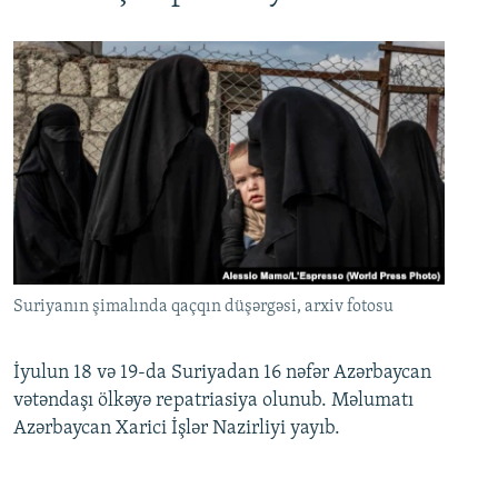
Suriyanın şimalında qaçqın düşərgəsi, arxiv fotosu
İyulun 18 və 19-da Suriyadan 16 nəfər Azərbaycan
vətəndaşı ölkəyə repatriasiya olunub. Məlumatı
Azərbaycan Xarici İşlər Nazirliyi yayıb.