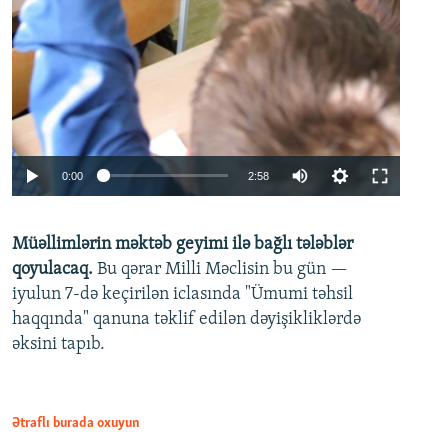
Auto
0:00
2:58
240p
Müəllimlərin məktəb geyimi ilə bağlı tələblər
360p
qoyulacaq.
Bu qərar Milli Məclisin bu gün —
480p
iyulun 7-də keçirilən iclasında "Ümumi təhsil
720p
haqqında" qanuna təklif edilən dəyişikliklərdə
əksini tapıb.
1080p
Ətraflı burada oxuyun