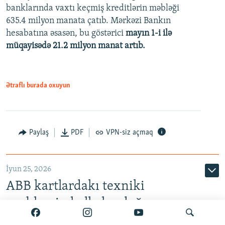
banklarında vaxtı keçmiş kreditlərin məbləği
480p
635.4 milyon manata çatıb. Mərkəzi Bankın
720p
hesabatına əsasən, bu göstərici
mayın 1-i ilə
müqayisədə 21.2 milyon manat artıb.
1080p
Ətraflı burada oxuyun
Auto
240p
360p
480p
Paylaş
PDF
VPN-siz açmaq
720p
1080p
İyun 25, 2026
ABB kartlardakı texniki
problemin həll olunduğunu
bildirir