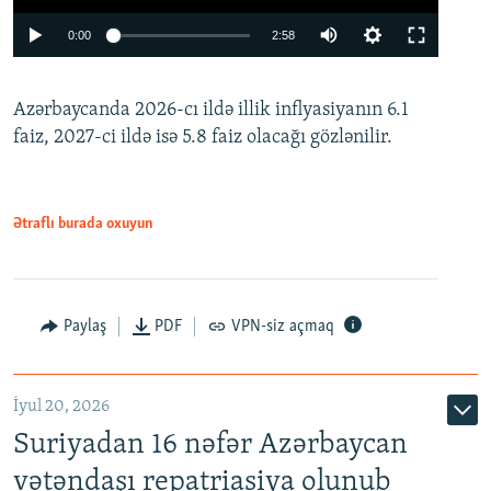
Auto
0:00
2:58
240p
Azərbaycanda 2026-cı ildə illik inflyasiyanın 6.1
360p
faiz, 2027-ci ildə isə 5.8 faiz olacağı gözlənilir.
480p
720p
1080p
Ətraflı burada oxuyun
Paylaş
PDF
VPN-siz açmaq
İyul 20, 2026
Auto
240p
360p
480p
Suriyadan 16 nəfər Azərbaycan
720p
1080p
vətəndaşı repatriasiya olunub