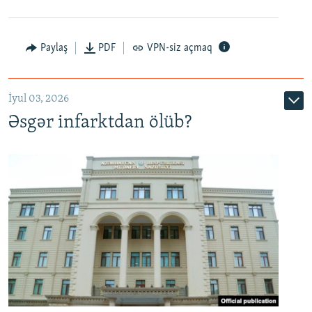
Auto
240p
360p
480p
Paylaş
PDF
VPN-siz açmaq
720p
1080p
İyul 03, 2026
Əsgər infarktdan ölüb?