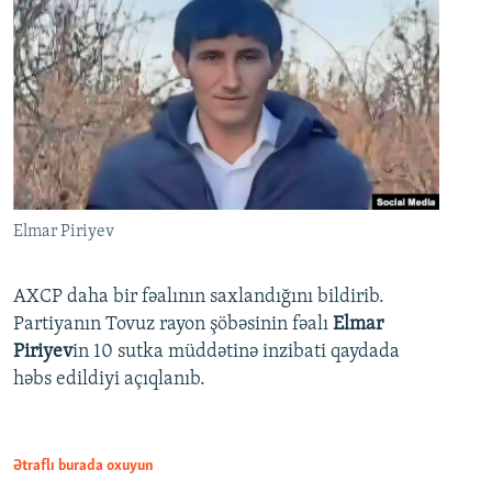
Elmar Piriyev
AXCP daha bir fəalının saxlandığını bildirib.
Partiyanın Tovuz rayon şöbəsinin fəalı
Elmar
Piriyev
in 10 sutka müddətinə inzibati qaydada
həbs edildiyi açıqlanıb.
Ətraflı burada oxuyun