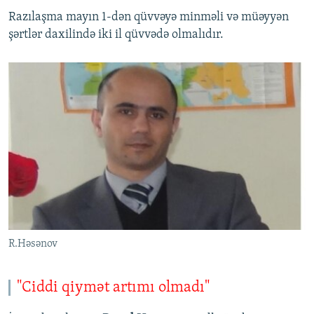
Razılaşma mayın 1-dən qüvvəyə minməli və müəyyən
şərtlər daxilində iki il qüvvədə olmalıdır.
R.Həsənov
"Ciddi qiymət artımı olmadı"