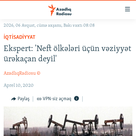
Keçid
linkləri
Əsas
2026, 06 Avqust, cümə axşamı, Bakı vaxtı 08:08
məzmuna
GÜNDƏM
İQTISADIYYAT
qayıt
#İZAHLA
Əsas
Ekspert: 'Neft ölkələri üçün vəziyyət
KORRUPSIOMETR
naviqasiyaya
ürəkaçan deyil'
qayıt
#ƏSLINDƏ
Axtarışa
AzadlıqRadiosu ©
FƏRQƏ BAX
keç
Aprel 10, 2020
QANUNI DOĞRU
ARAŞDIRMA
Paylaş
VPN-siz açmaq
MULTIMEDIA
RADIO ARXIV
VIDEO
HAQQIMIZDA
FOTOQALEREYA
OXU ZALI