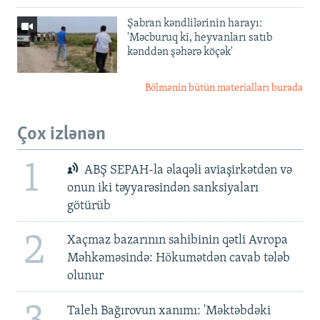
Şabran kəndlilərinin harayı:
'Məcburuq ki, heyvanları satıb
kənddən şəhərə köçək'
Bölmənin bütün materialları burada
Çox izlənən
1
ABŞ SEPAH-la əlaqəli aviaşirkətdən və
onun iki təyyarəsindən sanksiyaları
götürüb
2
Xaçmaz bazarının sahibinin qətli Avropa
Məhkəməsində: Hökumətdən cavab tələb
olunur
Taleh Bağırovun xanımı: 'Məktəbdəki