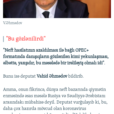
V.Əhmədov
"Bu gözlənilirdi"
"Neft hasilatının azaldılması ilə bağlı OPEC+
formatında danışıqların gözlənilən kimi yekunlaşması,
əlbəttə, yaxşıdır, bu məsələdə bir irəliləyiş olmalı idi"
.
Bunu isə deputat
Vahid Əhmədov
bildirib.
Amma, onun fikrincə, dünya neft bazarında qiymətin
enməsində əsas məsələ Rusiya və Səudiyyə Ərəbistanı
arasındakı mübahisə deyil. Deputat vurğulayıb ki, bu,
daha çox hazırda mövcud olan koronavirus