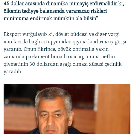
45 dollar arasında dinamika nümayiş etdirməlidir ki,
ölkənin tədiyyə balansında yaranacaq riskləri
minimuma endirmək mümkün ola bilsin"
.
Ekspert vurğulayıb ki, dövlət büdcəsi və digər vergi
xərcləri ilə bağlı artıq yenidən qiymətləndirmə çağırışı
yaranıb. Onun fikrincə, böyük ehtimalla yaxın
zamanda parlament buna baxacaq, amma neftin
qiymətinin 30 dollardan aşağı olması xüsusi çətinlik
yaradıb.