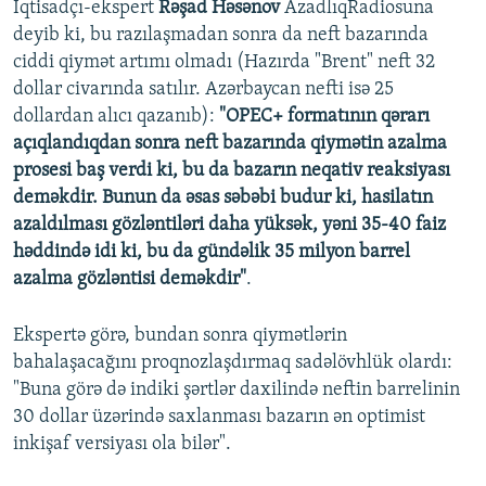
İqtisadçı-ekspert
Rəşad Həsənov
AzadlıqRadiosuna
deyib ki, bu razılaşmadan sonra da neft bazarında
ciddi qiymət artımı olmadı (Hazırda "Brent" neft 32
dollar civarında satılır. Azərbaycan nefti isə 25
dollardan alıcı qazanıb):
"OPEC+ formatının qərarı
açıqlandıqdan sonra neft bazarında qiymətin azalma
prosesi baş verdi ki, bu da bazarın neqativ reaksiyası
deməkdir. Bunun da əsas səbəbi budur ki, hasilatın
azaldılması gözləntiləri daha yüksək, yəni 35-40 faiz
həddində idi ki, bu da gündəlik 35 milyon barrel
azalma gözləntisi deməkdir"
.
Ekspertə görə, bundan sonra qiymətlərin
bahalaşacağını proqnozlaşdırmaq sadəlövhlük olardı:
"Buna görə də indiki şərtlər daxilində neftin barrelinin
30 dollar üzərində saxlanması bazarın ən optimist
inkişaf versiyası ola bilər".