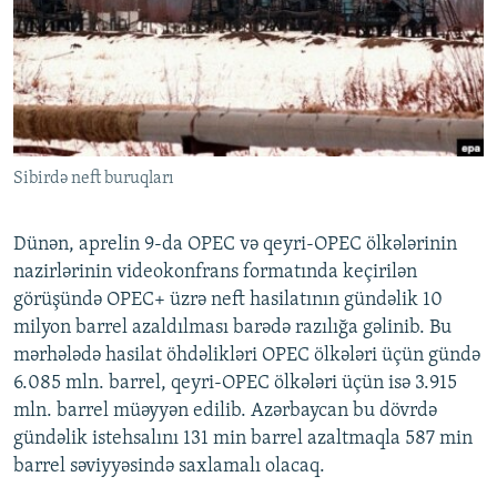
İNFOQRAFIKA
AZƏRBAYCAN ƏDƏBIYYATI KITABXANASI
MISSIYAMIZ
BIZI IZLƏ
KARIKATURA
İSLAM VƏ DEMOKRATIYA
PEŞƏ ETIKASI VƏ JURNALISTIKA STANDARTLARIMIZ
İZ - MƏDƏNIYYƏT PROQRAMI
MATERIALLARIMIZDAN ISTIFADƏ
AZADLIQRADIOSU MOBIL TELEFONUNUZDA
RFE/RL-in bütün saytları
Sibirdə neft buruqları
BIZIMLƏ ƏLAQƏ
XƏBƏR BÜLLETENLƏRIMIZ
Dünən, aprelin 9-da OPEC və qeyri-OPEC ölkələrinin
nazirlərinin videokonfrans formatında keçirilən
görüşündə OPEC+ üzrə neft hasilatının gündəlik 10
milyon barrel azaldılması barədə razılığa gəlinib. Bu
mərhələdə hasilat öhdəlikləri OPEC ölkələri üçün gündə
6.085 mln. barrel, qeyri-OPEC ölkələri üçün isə 3.915
mln. barrel müəyyən edilib. Azərbaycan bu dövrdə
gündəlik istehsalını 131 min barrel azaltmaqla 587 min
barrel səviyyəsində saxlamalı olacaq.