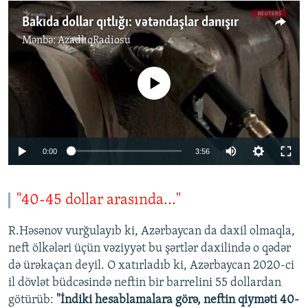
Bakıda dollar qıtlığı: vətəndaşlar danışır
Mənbə:
AzadlıqRadiosu
No media source currently available
Auto
0:00
3:56
270p
360p
"40-45 dollar arasında..."
Auto
270p
360p
404p
404p
R.Həsənov vurğulayıb ki, Azərbaycan da daxil olmaqla,
1080p
neft ölkələri üçün vəziyyət bu şərtlər daxilində o qədər
1080p
də ürəkaçan deyil. O xatırladıb ki, Azərbaycan 2020-ci
il dövlət büdcəsində neftin bir barrelini 55 dollardan
götürüb:
"İndiki hesablamalara görə, neftin qiyməti 40-