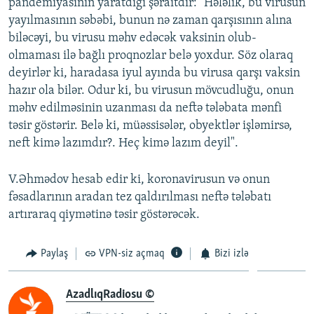
pandemiyasının yaratdığı şəraitdir: "Hələlik, bu virusun
yayılmasının səbəbi, bunun nə zaman qarşısının alına
biləcəyi, bu virusu məhv edəcək vaksinin olub-
olmaması ilə bağlı proqnozlar belə yoxdur. Söz olaraq
deyirlər ki, haradasa iyul ayında bu virusa qarşı vaksin
hazır ola bilər. Odur ki, bu virusun mövcudluğu, onun
məhv edilməsinin uzanması da neftə tələbata mənfi
təsir göstərir. Belə ki, müəssisələr, obyektlər işləmirsə,
neft kimə lazımdır?. Heç kimə lazım deyil".
V.Əhmədov hesab edir ki, koronavirusun və onun
fəsadlarının aradan tez qaldırılması neftə tələbatı
artıraraq qiymətinə təsir göstərəcək.
Paylaş
VPN-siz açmaq
Bizi izlə
AzadlıqRadiosu ©