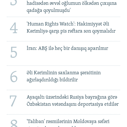
3
hadisədən əvvəl oğlumun ölkədən çıxışına
qadağa qoyulmuşdu'
4
'Human Rights Watch': Hakimiyyət Əli
Kərimliyə qarşı pis rəftara son qoymalıdır
5
İran: ABŞ ilə heç bir danışıq aparılmır
6
Əli Kərimlinin saxlanma şəraitinin
ağırlaşdırıldığı bildirilir
7
Ayaqaltı üzərindəki Rusiya bayrağına görə
Özbəkistan vətəndaşını deportasiya etdilər
8
'Taliban' rəsmilərinin Moldovaya səfəri