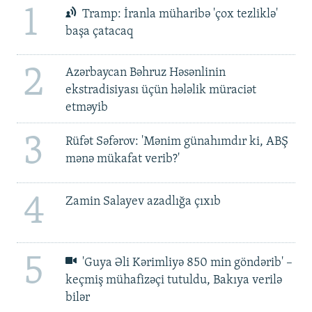
1
Tramp: İranla müharibə 'çox tezliklə'
başa çatacaq
2
Azərbaycan Bəhruz Həsənlinin
ekstradisiyası üçün hələlik müraciət
etməyib
3
Rüfət Səfərov: 'Mənim günahımdır ki, ABŞ
mənə mükafat verib?'
4
Zamin Salayev azadlığa çıxıb
5
'Guya Əli Kərimliyə 850 min göndərib' –
keçmiş mühafizəçi tutuldu, Bakıya verilə
bilər