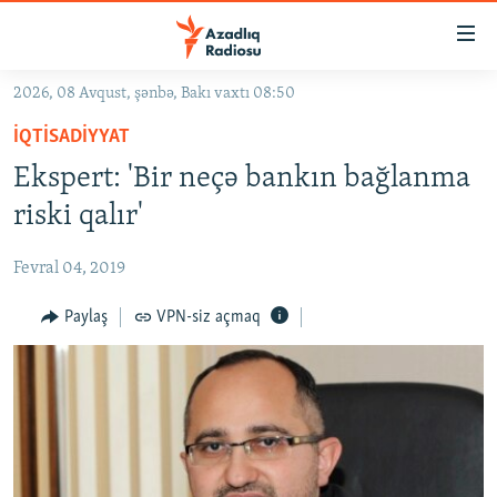
Keçid
linkləri
Əsas
2026, 08 Avqust, şənbə, Bakı vaxtı 08:50
məzmuna
GÜNDƏM
İQTISADIYYAT
qayıt
#İZAHLA
Əsas
Ekspert: 'Bir neçə bankın bağlanma
KORRUPSIOMETR
naviqasiyaya
riski qalır'
qayıt
#ƏSLINDƏ
Axtarışa
Fevral 04, 2019
FƏRQƏ BAX
keç
QANUNI DOĞRU
Paylaş
VPN-siz açmaq
ARAŞDIRMA
MULTIMEDIA
RADIO ARXIV
VIDEO
HAQQIMIZDA
FOTOQALEREYA
OXU ZALI