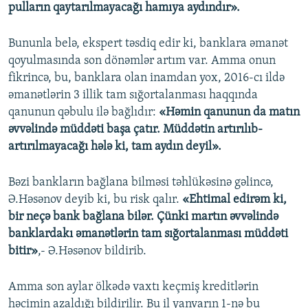
pulların qaytarılmayacağı hamıya aydındır».
Bununla belə, ekspert təsdiq edir ki, banklara əmanət
qoyulmasında son dönəmlər artım var. Amma onun
fikrincə, bu, banklara olan inamdan yox, 2016-cı ildə
əmanətlərin 3 illik tam sığortalanması haqqında
qanunun qəbulu ilə bağlıdır:
«Həmin qanunun da matın
əvvəlində müddəti başa çatır. Müddətin artırılıb-
artırılmayacağı hələ ki, tam aydın deyil».
Bəzi bankların bağlana bilməsi təhlükəsinə gəlincə,
Ə.Həsənov deyib ki, bu risk qalır.
«Ehtimal edirəm ki,
bir neçə bank bağlana bilər. Çünki martın əvvəlində
banklardakı əmanətlərin tam sığortalanması müddəti
bitir»
,- Ə.Həsənov bildirib.
Amma son aylar ölkədə vaxtı keçmiş kreditlərin
həcimin azaldığı bildirilir. Bu il yanvarın 1-nə bu