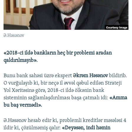
İNFOQRAFIKA
AZƏRBAYCAN ƏDƏBIYYATI KITABXANASI
MISSIYAMIZ
BIZI IZLƏ
KARIKATURA
İSLAM VƏ DEMOKRATIYA
PEŞƏ ETIKASI VƏ JURNALISTIKA STANDARTLARIMIZ
İZ - MƏDƏNIYYƏT PROQRAMI
MATERIALLARIMIZDAN ISTIFADƏ
Ə.Həsənov
AZADLIQRADIOSU MOBIL TELEFONUNUZDA
RFE/RL-in bütün saytları
BIZIMLƏ ƏLAQƏ
«2018-ci ildə bankların heç bir problemi aradan
XƏBƏR BÜLLETENLƏRIMIZ
qaldırılmayıb».
Bunu bank sahəsi üzrə ekspert
Əkrəm Həsənov
bildirib.
O vurğulayıb ki, bir neçə il əvvəl qəbul edilən Strateji
Yol Xəritəsinə görə, 2018-ci ildə ölkənin bank
sisteminin sağlamlaşdırılması başa çatmalı idi:
«Amma
bu baş vermədi».
Ə.Həsənov hesab edir ki, problemli kreditlər məsələsi 4
ildir ki, çözülməmiş qalır:
«Deyəsən, indi həmin