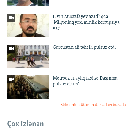
Elvin Mustafayev azadlıqda:
'Milyonluq yox, minlik korrupsiya
var'
Gürcüstan ali təhsili pulsuz etdi
Metroda 11 aylıq fasilə: 'Daşınma
pulsuz olsun'
Bölmənin bütün materialları burada
Çox izlənən