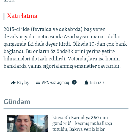
artıb.
Xatırlatma
2015-ci ildə (fevralda və dekabrda) baş verən
devalvasiyalar nəticəsində Azərbaycan manatı dollar
qarşısında iki dəfə dəyər itirdi. Ölkədə 10-dan çox bank
bağlandı. Bu onların öz öhdəliklərini yerinə yetirə
bilməmələri ilə izah edilirdi. Vətəndaşlara isə həmin
banklarda yalnız sığortalanmış əmanətlər qaytarıldı.
Paylaş
VPN-siz açmaq
Bizi izlə
Gündəm
'Guya Əli Kərimliyə 850 min
göndərib' – keçmiş mühafizəçi
tutuldu, Bakıya verilə bilər