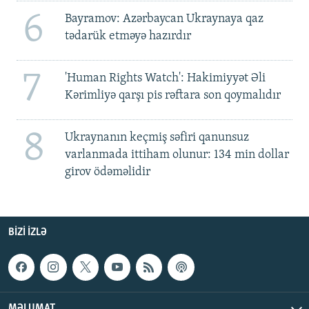
6
Bayramov: Azərbaycan Ukraynaya qaz
tədarük etməyə hazırdır
7
'Human Rights Watch': Hakimiyyət Əli
Kərimliyə qarşı pis rəftara son qoymalıdır
8
Ukraynanın keçmiş səfiri qanunsuz
varlanmada ittiham olunur: 134 min dollar
girov ödəməlidir
BIZI IZLƏ
MƏLUMAT