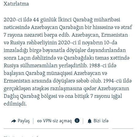
Xatırlatma
2020-ci ildə 44 günlük İkinci Qarabağ müharibəsi
nəticəsində Azərbaycan Qarabağın bir hissəsinə və ətraf
7 rayona nəzarəti bərpa edib. Azərbaycan, Ermənistan
və Rusiya rəhbərliyinin 2020-ci il noyabrın 10-da
imzaladığı birgə bəyanatla döyüşlər dayandırılandan
sonra Laçın dəhlizində və Qarabağdakı təmas xəttində
Rusiya sülhməramlıları yerləşdirilib. 1988-ci ildə
başlayan Qarabağ münaqişəsi Azərbaycan və
Ermənistan arasında döyüşlərə səbəb olub. 1994-cü ildə
gerçəkləşən atəşkəs razılaşmasına qədər Azərbaycanın
Dağlıq Qarabağ bölgəsi və ona bitişik 7 rayonu işğal
edilmişdi.
Paylaş
VPN-siz açmaq
Bizi izlə