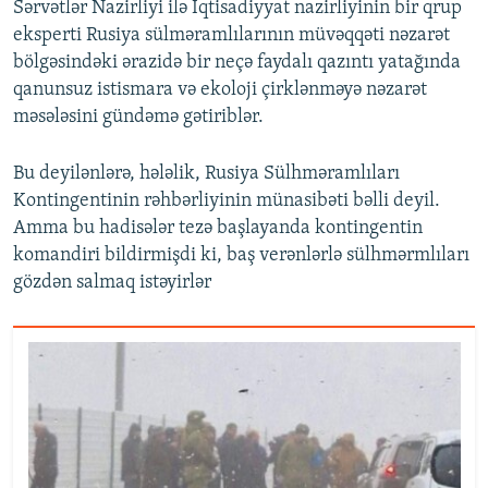
Sərvətlər Nazirliyi ilə İqtisadiyyat nazirliyinin bir qrup
eksperti Rusiya sülməramlılarının müvəqqəti nəzarət
bölgəsindəki ərazidə bir neçə faydalı qazıntı yatağında
qanunsuz istismara və ekoloji çirklənməyə nəzarət
məsələsini gündəmə gətiriblər.
Bu deyilənlərə, hələlik, Rusiya Sülhməramlıları
Kontingentinin rəhbərliyinin münasibəti bəlli deyil.
Amma bu hadisələr tezə başlayanda kontingentin
komandiri bildirmişdi ki, baş verənlərlə sülhmərmlıları
gözdən salmaq istəyirlər