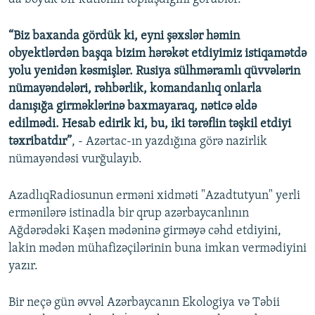
“Biz baxanda gördük ki, eyni şəxslər həmin
obyektlərdən başqa bizim hərəkət etdiyimiz istiqamətdə
yolu yenidən kəsmişlər. Rusiya sülhməramlı qüvvələrin
nümayəndələri, rəhbərlik, komandanlıq onlarla
danışığa girməklərinə baxmayaraq, nəticə əldə
edilmədi. Hesab edirik ki, bu, iki tərəflin təşkil etdiyi
təxribatdır”
, - Azərtac-ın yazdığına görə nazirlik
nümayəndəsi vurğulayıb.
AzadlıqRadiosunun erməni xidməti "Azadtutyun" yerli
ermənilərə istinadla bir qrup azərbaycanlının
Ağdərədəki Kaşen mədəninə girməyə cəhd etdiyini,
lakin mədən mühafizəçilərinin buna imkan vermədiyini
yazır.
Bir neçə gün əvvəl Azərbaycanın Ekologiya və Təbii