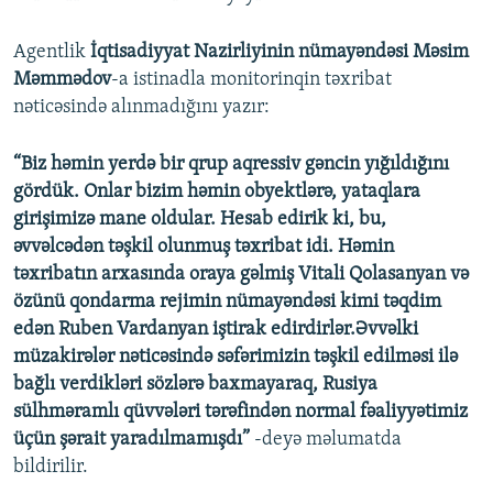
Agentlik
İqtisadiyyat Nazirliyinin nümayəndəsi Məsim
Məmmədov
-a istinadla monitorinqin təxribat
nəticəsində alınmadığını yazır:
“Biz həmin yerdə bir qrup aqressiv gəncin yığıldığını
gördük. Onlar bizim həmin obyektlərə, yataqlara
girişimizə mane oldular. Hesab edirik ki, bu,
əvvəlcədən təşkil olunmuş təxribat idi. Həmin
təxribatın arxasında oraya gəlmiş Vitali Qolasanyan və
özünü qondarma rejimin nümayəndəsi kimi təqdim
edən Ruben Vardanyan iştirak edirdirlər.Əvvəlki
müzakirələr nəticəsində səfərimizin təşkil edilməsi ilə
bağlı verdikləri sözlərə baxmayaraq, Rusiya
sülhməramlı qüvvələri tərəfindən normal fəaliyyətimiz
üçün şərait yaradılmamışdı”
-deyə məlumatda
bildirilir.