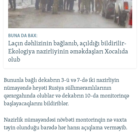
BUNA DA BAX:
Laçın dəhlizinin bağlanıb, açıldığı bildirilir-
Ekologiya nazirliyinin əməkdaşları Xocalıda
olub
Bununla bağlı dekabrın 3-ü və 7-də iki nazirliyin
nümayəndə heyəti Rusiya sülhməramlılarının
qərargahında olublar və dekabrın 10-da monitorinqə
başlayacaqlarını bildiriblər.
Nazirlik nümayəndəsi növbəti montorinqin nə vaxta
təyin olunduğu barədə hər hansı açıqlama verməyib.