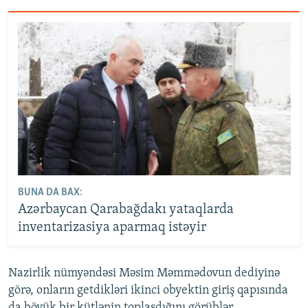
BUNA DA BAX:
Azərbaycan Qarabağdakı yataqlarda
inventarizasiya aparmaq istəyir
Nazirlik nümyəndəsi Məsim Məmmədovun dediyinə
görə, onların getdikləri ikinci obyektin giriş qapısında
da böyük bir kütlənin toplaşdığını görüblər.