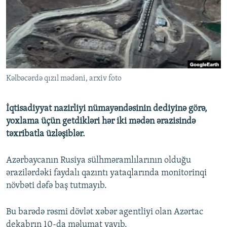
İNFOQRAFIKA
AZƏRBAYCAN ƏDƏBIYYATI KITABXANASI
MISSIYAMIZ
BIZI IZLƏ
KARIKATURA
İSLAM VƏ DEMOKRATIYA
PEŞƏ ETIKASI VƏ JURNALISTIKA STANDARTLARIMIZ
İZ - MƏDƏNIYYƏT PROQRAMI
MATERIALLARIMIZDAN ISTIFADƏ
AZADLIQRADIOSU MOBIL TELEFONUNUZDA
RFE/RL-in bütün saytları
Kəlbəcərdə qızıl mədəni, arxiv foto
BIZIMLƏ ƏLAQƏ
XƏBƏR BÜLLETENLƏRIMIZ
İqtisadiyyat nazirliyi nümayəndəsinin dediyinə görə,
yoxlama üçün getdikləri hər iki mədən ərazisində
təxribatla üzləşiblər.
Azərbaycanın Rusiya sülhməramlılarının olduğu
ərazilərdəki faydalı qazıntı yataqlarında monitorinqi
növbəti dəfə baş tutmayıb.
Bu barədə rəsmi dövlət xəbər agentliyi olan Azərtac
dekabrın 10-da məlumat yayıb.