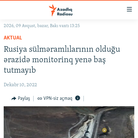
Keçid
linkləri
Əsas
2026, 09 Avqust, bazar, Bakı vaxtı 13:25
məzmuna
GÜNDƏM
AKTUAL
qayıt
#İZAHLA
Əsas
Rusiya sülməramlılarının olduğu
KORRUPSIOMETR
naviqasiyaya
ərazidə monitorinq yenə baş
qayıt
#ƏSLINDƏ
tutmayıb
Axtarışa
FƏRQƏ BAX
keç
Dekabr 10, 2022
QANUNI DOĞRU
Paylaş
VPN-siz açmaq
ARAŞDIRMA
MULTIMEDIA
RADIO ARXIV
VIDEO
HAQQIMIZDA
FOTOQALEREYA
OXU ZALI