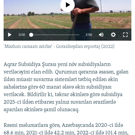
No media source currently available
İNFOQRAFIKA
AZƏRBAYCAN ƏDƏBIYYATI KITABXANASI
MISSIYAMIZ
BIZI IZLƏ
KARIKATURA
İSLAM VƏ DEMOKRATIYA
PEŞƏ ETIKASI VƏ JURNALISTIKA STANDARTLARIMIZ
İZ - MƏDƏNIYYƏT PROQRAMI
MATERIALLARIMIZDAN ISTIFADƏ
Auto
0:00
3:56
AZADLIQRADIOSU MOBIL TELEFONUNUZDA
RFE/RL-in bütün saytları
240p
'Məzlum camaatı əzirlər' - Goranboydan reportaj (2022)
BIZIMLƏ ƏLAQƏ
360p
XƏBƏR BÜLLETENLƏRIMIZ
Aqrar Subsidiya Şurası yeni növ subsidiyaların
480p
Auto
240p
360p
480p
veriləcəyini elan edib. Qurumun qərarına əsasən, gələn
720p
ildən müasir suvarma sistemləri tətbiq edilən əkin
720p
1080p
1080p
sahələrinə görə 60 manat əlavə əkin subsidiyası
veriləcək. Bildirilir ki, təkrar əkinlərə görə subsidiya
2025-ci ildən etibarən yalnız suvarılan ərazilərdə
aparılan əkinlərə şamil olunacaq.
Rəsmi məlumatlara görə, Azərbaycanda 2020-ci ildə
68.6 min, 2021-ci ildə 42.2 min, 2022-ci ildə 101.4 min,