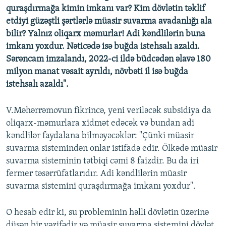
quraşdırmağa kimin imkanı var? Kim dövlətin təklif
etdiyi güzəştli şərtlərlə müasir suvarma avadanlığı ala
bilir? Yalnız oliqarx məmurlar! Adi kəndlilərin buna
imkanı yoxdur. Nəticədə isə buğda istehsalı azaldı.
Sərəncam imzalandı, 2022-ci ildə büdcədən əlavə 180
milyon manat vəsait ayrıldı, növbəti il isə buğda
istehsalı azaldı".
V.Məhərrəmovun fikrincə, yeni veriləcək subsidiya da
oliqarx-məmurlara xidmət edəcək və bundan adi
kəndlilər faydalana bilməyəcəklər: "Çünki müasir
suvarma sistemindən onlar istifadə edir. Ölkədə müasir
suvarma sisteminin tətbiqi cəmi 8 faizdir. Bu da iri
fermer təsərrüfatlarıdır. Adi kəndlilərin müasir
suvarma sistemini quraşdırmağa imkanı yoxdur".
O hesab edir ki, su probleminin həlli dövlətin üzərinə
düşən bir vəzifədir və müasir suvarma sistemini dövlət