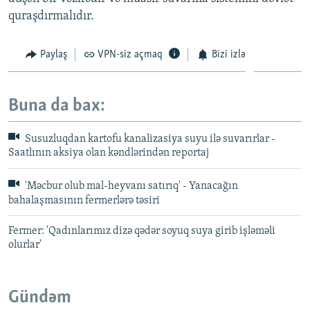
quraşdırmalıdır.
Paylaş
VPN-siz açmaq
Bizi izlə
Buna da bax:
Susuzluqdan kartofu kanalizasiya suyu ilə suvarırlar -
Saatlının aksiya olan kəndlərindən reportaj
'Məcbur olub mal-heyvanı satırıq' - Yanacağın
bahalaşmasının fermerlərə təsiri
Fermer: 'Qadınlarımız dizə qədər soyuq suya girib işləməli
olurlar'
Gündəm