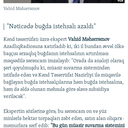
Vahid Məhərrəmov
"Nəticədə buğda istehsalı azaldı"
Kənd təsərrüfatı üzrə ekspert
Vahid Məhərrəmov
AzadlıqRadiosuna xatırladıb ki, iki il bundan əvvəl ölkə
başçısı ərzaqlıq buğdanın istehsalının artırılması
məqsədilə sərəncam imzalayıb: "Orada da analoji olaraq
şərt qoyulmuşdu ki, müasir suvarma sistemindən
istifadə edən və Kənd Təsərrüfat Nazirliyi ilə müqavilə
bağlayan buğda istehsalçılarına həm buğda istehsalına,
həm də əldə olunan məhsula görə əlavə subsidiya
veriləcək".
Ekspertin sözlərinə görə, bu sərəncam on və yüz
minlərlə hektar torpaqları zəbt edən, satın alan oliqarx-
məmurlara sərf edib:
"Bu gün müasir suvarma sistemini