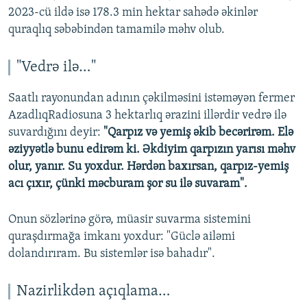
2023-cü ildə isə 178.3 min hektar sahədə əkinlər
quraqlıq səbəbindən tamamilə məhv olub.
"Vedrə ilə…"
Saatlı rayonundan adının çəkilməsini istəməyən fermer
AzadlıqRadiosuna 3 hektarlıq ərazini illərdir vedrə ilə
suvardığını deyir:
"Qarpız və yemiş əkib becərirəm. Elə
əziyyətlə bunu edirəm ki. Əkdiyim qarpızın yarısı məhv
olur, yanır. Su yoxdur. Hərdən baxırsan, qarpız-yemiş
acı çıxır, çünki məcburam şor su ilə suvaram".
Onun sözlərinə görə, müasir suvarma sistemini
quraşdırmağa imkanı yoxdur: "Güclə ailəmi
dolandırıram. Bu sistemlər isə bahadır".
Nazirlikdən açıqlama…