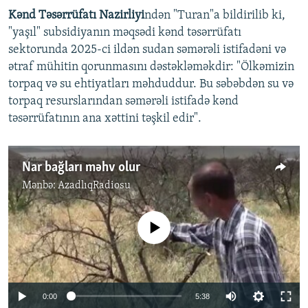
Kənd Təsərrüfatı Nazirliyi
ndən "Turan"a bildirilib ki,
"yaşıl" subsidiyanın məqsədi kənd təsərrüfatı
sektorunda 2025-ci ildən sudan səmərəli istifadəni və
ətraf mühitin qorunmasını dəstəkləməkdir: "Ölkəmizin
torpaq və su ehtiyatları məhduddur. Bu səbəbdən su və
torpaq resurslarından səmərəli istifadə kənd
təsərrüfatının ana xəttini təşkil edir".
Nar bağları məhv olur
Mənbə:
AzadlıqRadiosu
No media source currently available
Auto
0:00
5:38