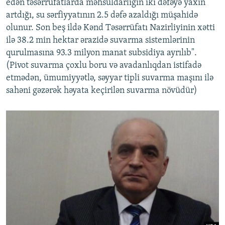
edən təsərrüfatlarda məhsuldarlığın iki dəfəyə yaxın
artdığı, su sərfiyyatının 2.5 dəfə azaldığı müşahidə
olunur. Son beş ildə Kənd Təsərrüfatı Nazirliyinin xətti
ilə 38.2 min hektar ərazidə suvarma sistemlərinin
qurulmasına 93.3 milyon manat subsidiya ayrılıb".
(Pivot suvarma çoxlu boru və avadanlıqdan istifadə
etmədən, ümumiyyətlə, səyyar tipli suvarma maşını ilə
sahəni gəzərək həyata keçirilən suvarma növüdür)