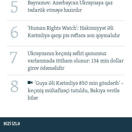
5
Bayramov: Azərbaycan Ukraynaya qaz
tədarük etməyə hazırdır
6
'Human Rights Watch': Hakimiyyət Əli
Kərimliyə qarşı pis rəftara son qoymalıdır
7
Ukraynanın keçmiş səfiri qanunsuz
varlanmada ittiham olunur: 134 min dollar
girov ödəməlidir
8
'Guya Əli Kərimliyə 850 min göndərib' –
keçmiş mühafizəçi tutuldu, Bakıya verilə
bilər
BIZI IZLƏ