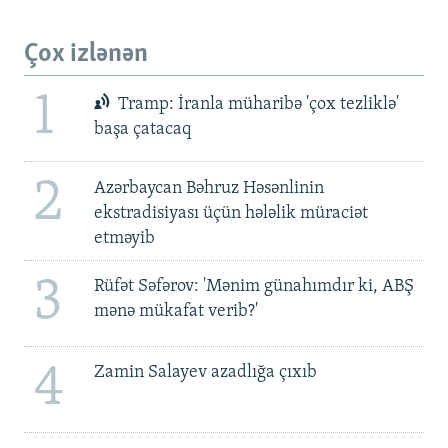
Çox izlənən
1
Tramp: İranla müharibə 'çox tezliklə'
başa çatacaq
2
Azərbaycan Bəhruz Həsənlinin
ekstradisiyası üçün hələlik müraciət
etməyib
3
Rüfət Səfərov: 'Mənim günahımdır ki, ABŞ
mənə mükafat verib?'
4
Zamin Salayev azadlığa çıxıb