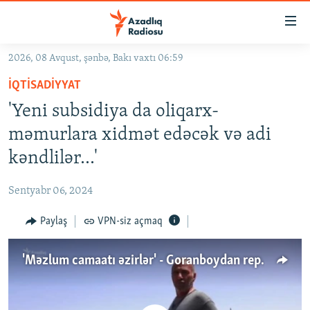
Keçid
linkləri
Əsas
2026, 08 Avqust, şənbə, Bakı vaxtı 06:59
məzmuna
GÜNDƏM
İQTISADIYYAT
qayıt
#İZAHLA
Əsas
'Yeni subsidiya da oliqarx-
KORRUPSIOMETR
naviqasiyaya
məmurlara xidmət edəcək və adi
qayıt
#ƏSLINDƏ
kəndlilər…'
Axtarışa
FƏRQƏ BAX
keç
Sentyabr 06, 2024
QANUNI DOĞRU
Paylaş
VPN-siz açmaq
ARAŞDIRMA
MULTIMEDIA
'Məzlum camaatı əzirlər' - Goranboydan reportaj
RADIO ARXIV
VIDEO
HAQQIMIZDA
FOTOQALEREYA
OXU ZALI