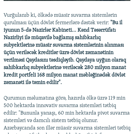
240p
Vurğulanıb ki, ölkədə müasir suvarma sistemlərin
360p
qurulması üçün dövlət fermerlərə dəstək verir:
"Bu il
Auto
240p
360p
480p
480p
iyunun 5-də Nazirlər Kabineti... Kənd Təsərrüfatı
720p
Nazirliyi ilə müqavilə bağlamış sahibkarlıq
720p
1080p
subyektlərinə müasir suvarma sistemlərinin alınması
1080p
üçün veriləcək kreditlər üzrə dövlət zəmanətinin
verilməsi Qaydasını təsdiqləyib. Qaydaya uyğun olaraq
sahibkarlıq subyektlərinə veriləcək 280 milyon manat
kredit portfeli 168 milyon manat məbləğinədək dövlət
zəmanəti ilə təmin edilir".
Qurumun məlumatına görə, hazırda ölkə üzrə 119 min
500 hektarda innovativ suvarma sistemləri tətbiq
edilir: "Bununla yanaşı, 60 min hektarda pivot suvarma
sistemləri və damcılı sistem tətbiq olunur.
Azərbaycanda son illər müasir suvarma sistemləri tətbiq