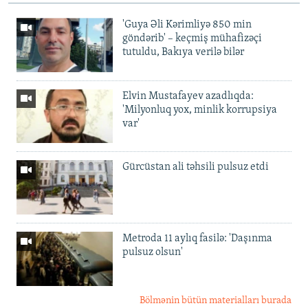
'Guya Əli Kərimliyə 850 min
göndərib' – keçmiş mühafizəçi
tutuldu, Bakıya verilə bilər
Elvin Mustafayev azadlıqda:
'Milyonluq yox, minlik korrupsiya
var'
Gürcüstan ali təhsili pulsuz etdi
Metroda 11 aylıq fasilə: 'Daşınma
pulsuz olsun'
Bölmənin bütün materialları burada