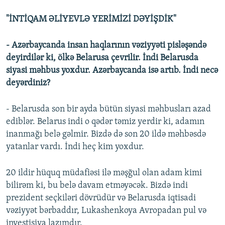
"İNTİQAM ƏLİYEVLƏ YERİMİZİ DƏYİŞDİK"
- Azərbaycanda insan haqlarının vəziyyəti pisləşəndə
deyirdilər ki, ölkə Belarusa çevrilir. İndi Belarusda
siyasi məhbus yoxdur. Azərbaycanda isə artıb. İndi necə
deyərdiniz?
- Belarusda son bir ayda bütün siyasi məhbusları azad
ediblər. Belarus indi o qədər təmiz yerdir ki, adamın
inanmağı belə gəlmir. Bizdə də son 20 ildə məhbəsdə
yatanlar vardı. İndi heç kim yoxdur.
20 ildir hüquq müdafiəsi ilə məşğul olan adam kimi
bilirəm ki, bu belə davam etməyəcək. Bizdə indi
prezident seçkiləri dövrüdür və Belarusda iqtisadi
vəziyyət bərbaddır, Lukashenkoya Avropadan pul və
investisiya lazımdır.