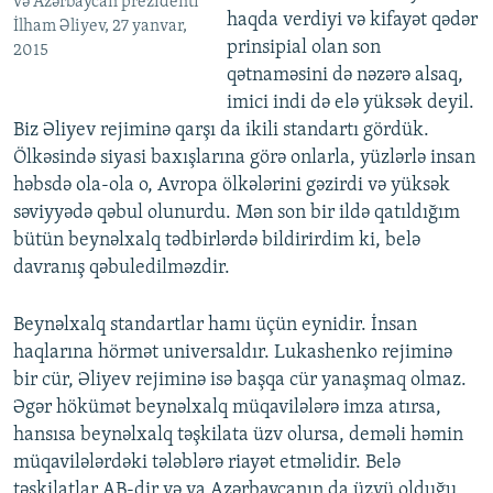
və Azərbaycan prezidenti
haqda verdiyi və kifayət qədər
İlham Əliyev, 27 yanvar,
prinsipial olan son
2015
qətnaməsini də nəzərə alsaq,
imici indi də elə yüksək deyil.
Biz Əliyev rejiminə qarşı da ikili standartı gördük.
Ölkəsində siyasi baxışlarına görə onlarla, yüzlərlə insan
həbsdə ola-ola o, Avropa ölkələrini gəzirdi və yüksək
səviyyədə qəbul olunurdu. Mən son bir ildə qatıldığım
bütün beynəlxalq tədbirlərdə bildirirdim ki, belə
davranış qəbuledilməzdir.
Beynəlxalq standartlar hamı üçün eynidir. İnsan
haqlarına hörmət universaldır. Lukashenko rejiminə
bir cür, Əliyev rejiminə isə başqa cür yanaşmaq olmaz.
Əgər hökümət beynəlxalq müqavilələrə imza atırsa,
hansısa beynəlxalq təşkilata üzv olursa, deməli həmin
müqavilələrdəki tələblərə riayət etməlidir. Belə
təşkilatlar AB-dir və ya Azərbaycanın da üzvü olduğu