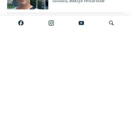
tutuldu, Bakıya verilə bilər
Elvin Mustafayev azadlıqda:
'Milyonluq yox, minlik korrupsiya
var'
Gürcüstan ali təhsili pulsuz etdi
Axtar
Metroda 11 aylıq fasilə: 'Daşınma
pulsuz olsun'
Bölmənin bütün materialları burada
Çox izlənən