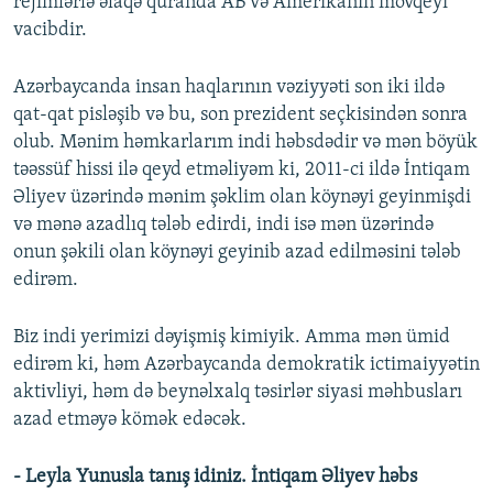
rejimlərlə əlaqə quranda AB və Amerikanın mövqeyi
vacibdir.
Azərbaycanda insan haqlarının vəziyyəti son iki ildə
qat-qat pisləşib və bu, son prezident seçkisindən sonra
olub. Mənim həmkarlarım indi həbsdədir və mən böyük
təəssüf hissi ilə qeyd etməliyəm ki, 2011-ci ildə İntiqam
Əliyev üzərində mənim şəklim olan köynəyi geyinmişdi
və mənə azadlıq tələb edirdi, indi isə mən üzərində
onun şəkili olan köynəyi geyinib azad edilməsini tələb
edirəm.
Biz indi yerimizi dəyişmiş kimiyik. Amma mən ümid
edirəm ki, həm Azərbaycanda demokratik ictimaiyyətin
aktivliyi, həm də beynəlxalq təsirlər siyasi məhbusları
azad etməyə kömək edəcək.
- Leyla Yunusla tanış idiniz. İntiqam Əliyev həbs