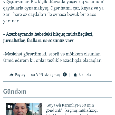
yığışdırsınlar. Biz kiçik dünyada yaşayırıq və ümumi
qaydalarla oynamalıyıq. Əgər hamı, çar, knyaz və ya
xan -hərə öz qaydaları ilə oynasa böyük bir xaos
yaranar.
- Azərbaycanda həbsdəki hüquq müdafiəçiləri,
jurnalistlər, fəallara nə sözünüz var?
-Məsləhət görərdim ki, səbrli və möhkəm olsunlar.
Ümid edirəm ki, onlar tezliklə azadlıqda olacaqlar.
Paylaş
VPN-siz açmaq
Bizi izlə
Gündəm
'Guya Əli Kərimliyə 850 min
göndərib' – keçmiş mühafizəçi