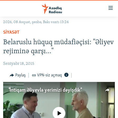
Keçid
linkləri
Əsas
2026, 08 Avqust, şənbə, Bakı vaxtı 13:24
məzmuna
GÜNDƏM
SIYASƏT
qayıt
#İZAHLA
Əsas
Belaruslu hüquq müdafiəçisi: "Əliyev
KORRUPSIOMETR
naviqasiyaya
rejiminə qarşı..."
qayıt
#ƏSLINDƏ
Axtarışa
Sentyabr 18, 2015
FƏRQƏ BAX
keç
QANUNI DOĞRU
Paylaş
VPN-siz açmaq
ARAŞDIRMA
"İntiqam Əliyevlə yerimizi dəyişdik"
MULTIMEDIA
RADIO ARXIV
VIDEO
HAQQIMIZDA
No media source currently available
FOTOQALEREYA
OXU ZALI