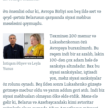
Ən önəmlisi odur ki, Avropa Birliyi son beş ildə sərt və
qeyd-şərtsiz Belarusun qarşısında siyasi məhbus
məsələsini qoymuşdu.
Təxminən 200 məmur və
Lukashenkonun özü
Avropaya buraxılmırdı. Bu
rəqəm indi bir az azalıb, lakin
100-dən çox adam hələ də
İntiqam Əliyev və Leyla
sanksiya altındadır. Bax bu
Yunus
siyasi sanksiyalar, iqtisadi
yox, məhz siyasi sanksiyalar
öz rolunu oynadı. Beş ildən sonra Lukashenko güzəştə
getməyə məcbur oldu və yarım addım geri atdı. İndi biz
siyasi məhbusları olmayan ölkə əldə etdik. Mənə elə
gəlir ki, Belarus və Azərbaycandakı kimi avtoritar