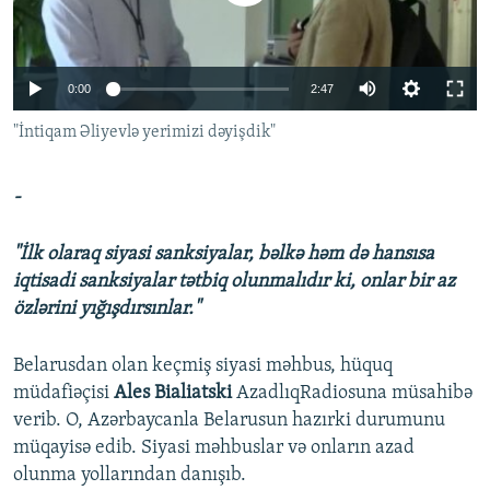
İNFOQRAFIKA
AZƏRBAYCAN ƏDƏBIYYATI KITABXANASI
MISSIYAMIZ
BIZI IZLƏ
KARIKATURA
İSLAM VƏ DEMOKRATIYA
PEŞƏ ETIKASI VƏ JURNALISTIKA STANDARTLARIMIZ
0:00
2:47
İZ - MƏDƏNIYYƏT PROQRAMI
MATERIALLARIMIZDAN ISTIFADƏ
"İntiqam Əliyevlə yerimizi dəyişdik"
AZADLIQRADIOSU MOBIL TELEFONUNUZDA
RFE/RL-in bütün saytları
BIZIMLƏ ƏLAQƏ
-
XƏBƏR BÜLLETENLƏRIMIZ
"İlk olaraq siyasi sanksiyalar, bəlkə həm də hansısa
iqtisadi sanksiyalar tətbiq olunmalıdır ki, onlar bir az
özlərini yığışdırsınlar."
Belarusdan olan keçmiş siyasi məhbus, hüquq
müdafiəçisi
Ales Bialiatski
AzadlıqRadiosuna müsahibə
verib. O, Azərbaycanla Belarusun hazırki durumunu
müqayisə edib. Siyasi məhbuslar və onların azad
olunma yollarından danışıb.