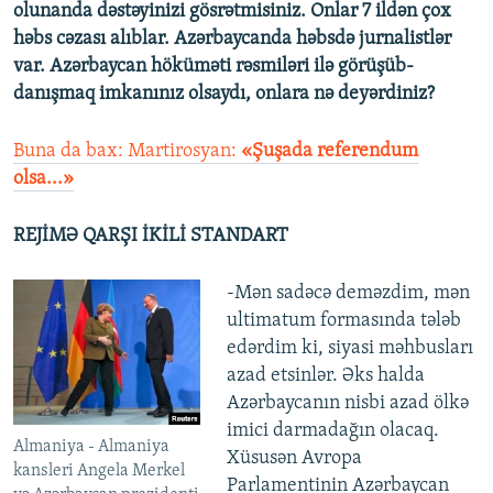
olunanda dəstəyinizi gösrətmisiniz. Onlar 7 ildən çox
həbs cəzası alıblar. Azərbaycanda həbsdə jurnalistlər
var. Azərbaycan höküməti rəsmiləri ilə görüşüb-
danışmaq imkanınız olsaydı, onlara nə deyərdiniz?
Buna da bax: Martirosyan:
«Şuşada referendum
olsa...»
REJİMƏ QARŞI İKİLİ STANDART
-Mən sadəcə deməzdim, mən
ultimatum formasında tələb
edərdim ki, siyasi məhbusları
azad etsinlər. Əks halda
Azərbaycanın nisbi azad ölkə
imici darmadağın olacaq.
Almaniya - Almaniya
Xüsusən Avropa
kansleri Angela Merkel
Parlamentinin Azərbaycan