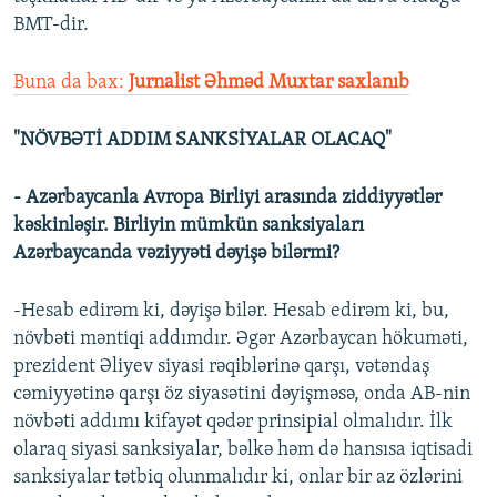
BMT-dir.
Buna da bax:
J
urnalist Əhməd Muxtar saxlanıb
"NÖVBƏTİ ADDIM SANKSİYALAR OLACAQ"
- Azərbaycanla Avropa Birliyi arasında ziddiyyətlər
kəskinləşir. Birliyin mümkün sanksiyaları
Azərbaycanda vəziyyəti dəyişə bilərmi?
-Hesab edirəm ki, dəyişə bilər. Hesab edirəm ki, bu,
növbəti məntiqi addımdır. Əgər Azərbaycan hökuməti,
prezident Əliyev siyasi rəqiblərinə qarşı, vətəndaş
cəmiyyətinə qarşı öz siyasətini dəyişməsə, onda AB-nin
növbəti addımı kifayət qədər prinsipial olmalıdır. İlk
olaraq siyasi sanksiyalar, bəlkə həm də hansısa iqtisadi
sanksiyalar tətbiq olunmalıdır ki, onlar bir az özlərini