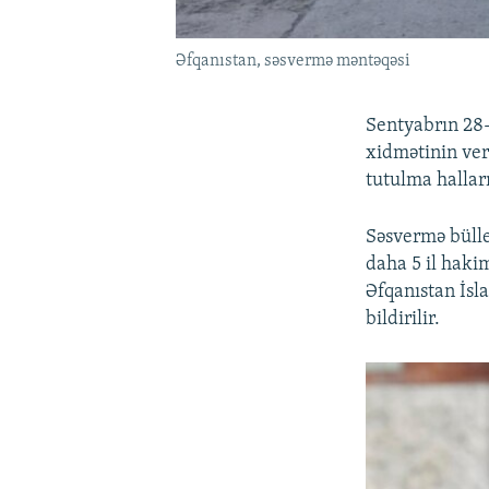
Əfqanıstan, səsvermə məntəqəsi
Sentyabrın 28-
xidmətinin ver
tutulma hallar
Səsvermə bülle
daha 5 il haki
Əfqanıstan İsl
bildirilir.