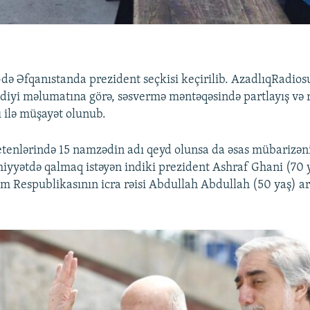
də Əfqanıstanda prezident seçkisi keçirilib. AzadlıqRadio
diyi məlumatına görə, səsvermə məntəqəsində partlayış və 
ı ilə müşayət olunub.
tenlərində 15 namzədin adı qeyd olunsa da əsas mübarizən
miyyətdə qalmaq istəyən indiki prezident Ashraf Ghani (70 
am Respublikasının icra rəisi Abdullah Abdullah (50 yaş) ar