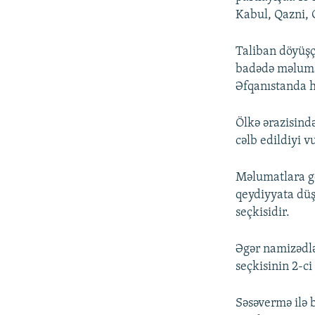
Kabul, Qazni, C
Taliban döyüşç
badədə məlumat
Əfqanıstanda h
Ölkə ərazisind
cəlb edildiyi v
Məlumatlara gö
qeydiyyata düş
seçkisidir.
Əgər namizədlə
seçkisinin 2-ci
Səsəvermə ilə b