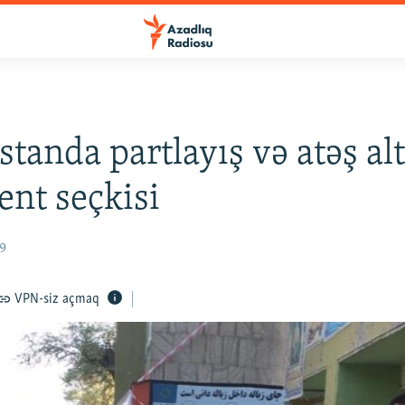
standa partlayış və atəş al
ent seçkisi
19
VPN-siz açmaq