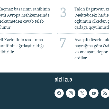
3
açmaz bazarının sahibinin
Taleh Bağırovun x
qətli Avropa Məhkəməsində:
'Məktəbdəki hadis
Hökumətdən cavab tələb
oğlumun ölkədən ç
olunur
qadağa qoyulmuşd
7
li Kərimlinin saxlanma
Ayaqaltı üzərindək
əraitinin ağırlaşdırıldığı
bayrağına görə Öz
ildirilir
vətəndaşını deport
etdilər
BIZI IZLƏ