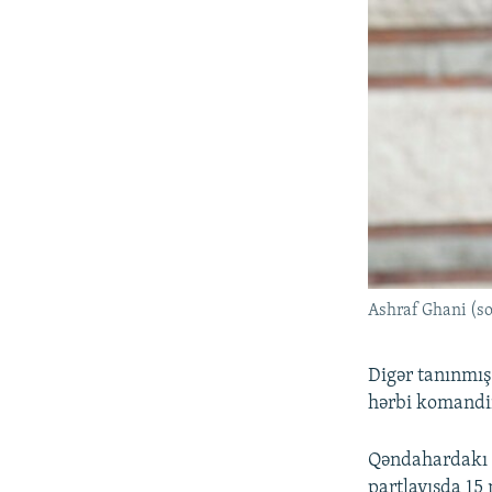
Ashraf Ghani (so
Digər tanınmış
hərbi komandir
Qəndahardakı y
partlayışda 15 