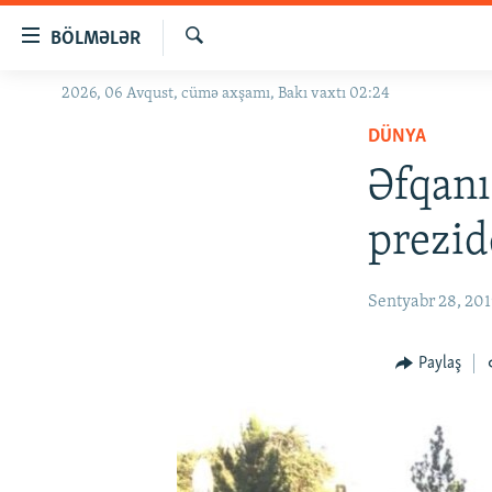
Keçid
BÖLMƏLƏR
linkləri
Axtar
Əsas
2026, 06 Avqust, cümə axşamı, Bakı vaxtı 02:24
GÜNDƏM
məzmuna
DÜNYA
#İZAHLA
qayıt
Əsas
Əfqanı
KORRUPSIOMETR
naviqasiyaya
#ƏSLINDƏ
qayıt
prezid
Axtarışa
FƏRQƏ BAX
keç
QANUNI DOĞRU
Sentyabr 28, 20
ARAŞDIRMA
Paylaş
MULTIMEDIA
RADIO ARXIV
VIDEO
HAQQIMIZDA
FOTOQALEREYA
OXU ZALI