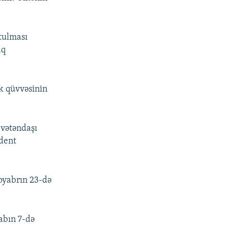
tulması
aq
k qüvvəsinin
 vətəndaşı
ident
oyabrın 23-də
yabın 7-də