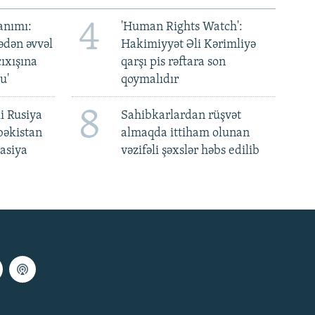
4
anımı:
'Human Rights Watch':
ədən əvvəl
Hakimiyyət Əli Kərimliyə
ıxışına
qarşı pis rəftara son
u'
qoymalıdır
8
i Rusiya
Sahibkarlardan rüşvət
bəkistan
almaqda ittiham olunan
asiya
vəzifəli şəxslər həbs edilib