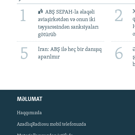
1
2
X
ABŞ SEPAH-la əlaqəli
aviaşirkətdən və onun iki
təyyarəsindən sanksiyaları
götürüb
5
6
İran: ABŞ ilə heç bir danışıq
Ə
aparılmır
ş
b
MƏLUMAT
Haqqımızda
AzadlıqRadiosu mobil telefonuzda