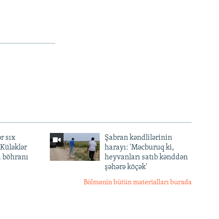
r sıx
Şabran kəndlilərinin
— Küləklər
harayı: 'Məcburuq ki,
a böhranı
heyvanları satıb kənddən
şəhərə köçək'
Bölmənin bütün materialları burada