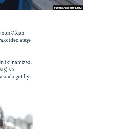
sunun Əfqan
raketdən atəşə
in iki namizəd,
yaş) və
asında getdiyi