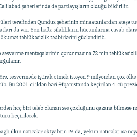
əlilabad şəhərlərində də partlayışların olduğu bildirilir.
üləri tərəfindən Qunduz şəhərinin minaatanlardan atəşə tu
ları da var. Son həftə silahlıların hücumlarına cavab olar
ökumət təhlükəsizlik tədbirlərini gücləndirib.
ə səsvermə məntəqələrinin qorunmasına 72 min təhlükəsizli
urğulanır.
rə, səsvermədə iştirak etmək istəyən 9 milyondan çox ölkə
üb. Bu 2001-ci ildən bəri Əfqanıstanda keçirilən 4-cü prez
rdən heç biri tələb olunan səs çoxluğunu qazana bilməsə n
 turu keçiriləcək.
ağlı ilkin nəticələr oktyabrın 19-da, yekun nəticələr isə no