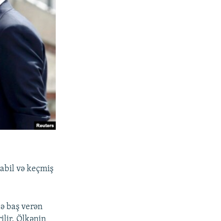
abil və keçmiş
ə baş verən
ilir. Ölkənin