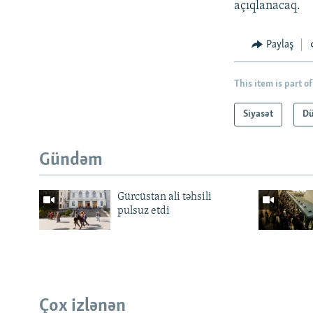
açıqlanacaq.
Paylaş
This item is part of
Siyasət
D
Gündəm
Gürcüstan ali təhsili
pulsuz etdi
Çox izlənən