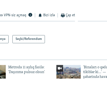
VPN-siz açmaq
Bizi izlə
Çap et
ünya
Seçki/Referendum
Metroda 11 aylıq fasilə:
'Binaları o qədə
'Daşınma pulsuz olsun'
tikiblər ki...' 
şəhərində hav