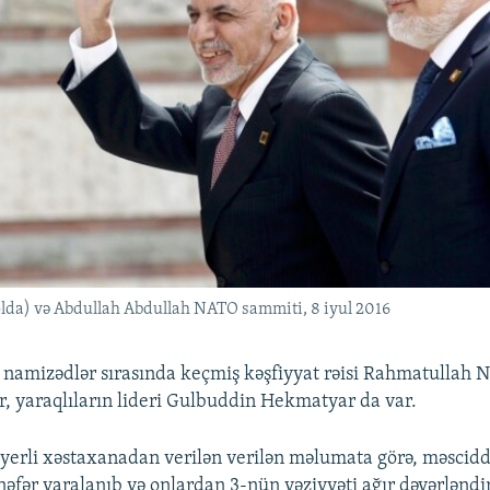
lda) və Abdullah Abdullah NATO sammiti, 8 iyul 2016
 namizədlər sırasında keçmiş kəşfiyyat rəisi Rahmatullah N
, yaraqlıların lideri Gulbuddin Hekmatyar da var.
erli xəstaxanadan verilən verilən məlumata görə, məscidd
nəfər yaralanıb və onlardan 3-nün vəziyyəti ağır dəyərləndir