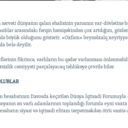
sərvəti dünyanın qalan əhalisinin yarısının var-dövlətinə b
kasıblar arasındakı fərqin həmişəkindən çox artdığını, gözlə
də böyük olduğunu göstərir. «Oxfam» beynəlxalq xeyriyyə
a belə deyilir.
lərinin fikrincə, varlıların bu qədər varlanması önlənməlid
rsizlik cəmiyyəti parçalayacaq təhlükəyə çevrilə bilər.
 OLUBLAR
hesabatının Davosda keçirilən Dünya İqtisadi Forumuyla –
dünyanın ən varlı adamlarının toplandığı forumla eyni vax
esabatın siyasi və iqtisadi elitanı tərpətməkdən ötrü vasit