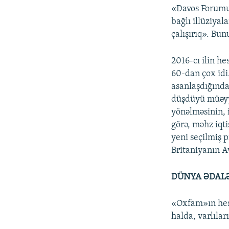
«Davos Forumun
bağlı illüziya
çalışırıq». Bu
2016-cı ilin he
60-dan çox idi.
asanlaşdığında
düşdüyü müəyyə
yönəlməsinin, 
görə, məhz iqt
yeni seçilmiş 
Britaniyanın A
DÜNYA ƏDALƏ
«Oxfam»ın hes
halda, varlılar