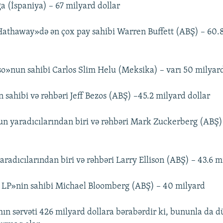
 (İspaniya) – 67 milyard dollar
Hathaway»də ən çox pay sahibi Warren Buffett (ABŞ) – 60.
o»nun sahibi Carlos Slim Helu (Meksika) – varı 50 milyard
sahibi və rəhbəri Jeff Bezos (ABŞ) –45.2 milyard dollar
n yaradıcılarından biri və rəhbəri Mark Zuckerberg (ABŞ)
aradıcılarından biri və rəhbəri Larry Ellison (ABŞ) – 43.6 m
 LP»nin sahibi Michael Bloomberg (ABŞ) – 40 milyard
ın sərvəti 426 milyard dollara bərabərdir ki, bununla da d