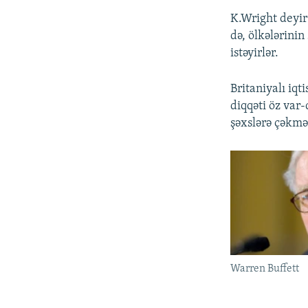
K.Wright deyir 
də, ölkələrinin
istəyirlər.
Britaniyalı iq
diqqəti öz var
şəxslərə çəkmə
Warren Buffett