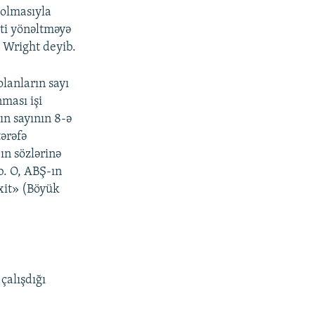
 olmasıyla
ti yönəltməyə
y Wright deyib.
olanların sayı
nması işi
ın sayının 8-ə
ərəfə
ın sözlərinə
b. O, ABŞ-ın
xit» (Böyük
çalışdığı