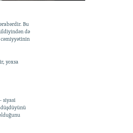
ərabərdir. Bu
nildiyindən də
 cəmiyyətinin
ir, yoxsa
 siyasi
ta düşdüyünü
ə olduğunu