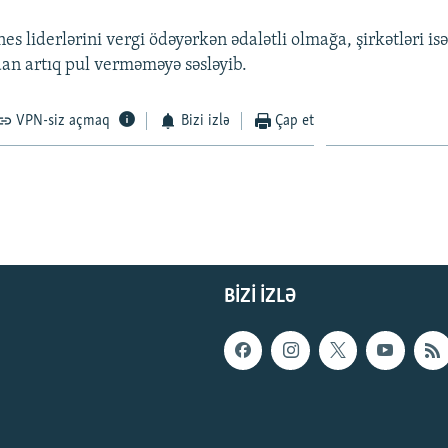
znes liderlərini vergi ödəyərkən ədalətli olmağa, şirkətləri isə
 artıq pul verməməyə səsləyib.
VPN-siz açmaq
Bizi izlə
Çap et
BIZI IZLƏ