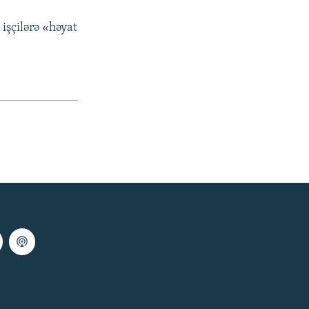
 işçilərə «həyat