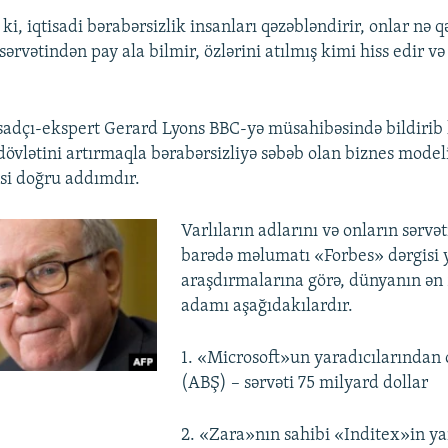
ki, iqtisadi bərabərsizlik insanları qəzəbləndirir, onlar nə qə
 sərvətindən pay ala bilmir, özlərini atılmış kimi hiss edir və
tisadçı-ekspert Gerard Lyons BBC-yə müsahibəsində bildirib k
-dövlətini artırmaqla bərabərsizliyə səbəb olan biznes model
si doğru addımdır.
Varlıların adlarını və onların sərvə
barədə məlumatı «Forbes» dərgisi y
araşdırmalarına görə, dünyanın ən 
adamı aşağıdakılardır.
1. «Microsoft»un yaradıcılarından o
(ABŞ) – sərvəti 75 milyard dollar
2. «Zara»nın sahibi «Inditex»in ya