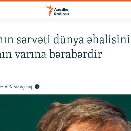
ın sərvəti dünya əhalisin
nın varına bərabərdir
VPN-siz açmaq