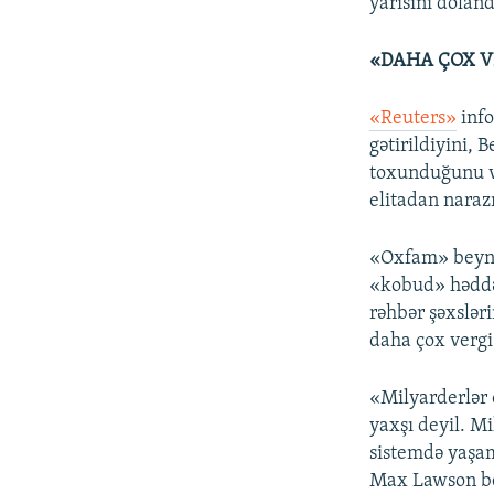
yarısını dolan
«DAHA ÇOX V
«Reuters»
info
gətirildiyini,
toxunduğunu vu
elitadan narazı
«Oxfam» beynəl
«kobud» həddə 
rəhbər şəxsləri
daha çox vergi
«Milyarderlər 
yaxşı deyil. Mi
sistemdə yaşam
Max Lawson be