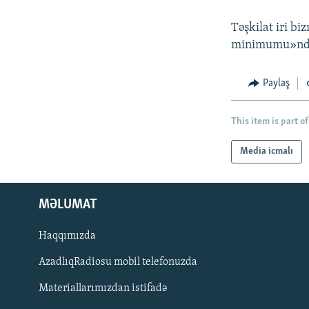
Təşkilat iri bi
minimumu»ndan
Paylaş
This item is part of
Media icmalı
MƏLUMAT
Haqqımızda
AzadlıqRadiosu mobil telefonuzda
Materiallarımızdan istifadə
BIZI IZLƏ