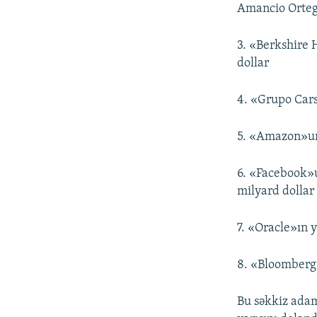
Amancio Ortega
3. «Berkshire 
dollar
4. «Grupo Cars
5. «Amazon»un 
6. «Facebook»u
milyard dollar
7. «Oracle»ın y
8. «Bloomberg
Bu səkkiz adam