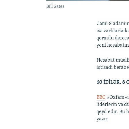
Bill Gates
Cəmi 8 adamın 
isə varlılarla 
qorxulu dərəcə
yeni hesabatınd
Hesabat müəllif
iqtisadi bərabə
60 İDİLƏR, 8
BBC
«Oxfam»ın 
liderlərin və 
qeyd edir. Bu h
yazır.