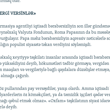
dırmaq olar.
ERGİ VERSİNLƏR»
rmasiya agentliyi iqtisadi bərabərsizliyin son illər gündəmə
 Beynəlxalq Valyuta Fondunun, Roma Papasının da bu məsələ
rğulayır. Papa məhz bərabərsizliyin aqressiv nəticələrlə s
lığın populist siyasətə təkan verdiyini söyləmişdi.
xalq xeyriyyə təşkilatı insanlar arasında iqtisadi bərabərs
yüksəldiyini deyib, hökumətləri tədbir görməyə, vergidən
n maaşları və vergiləriylə bağlı qaydalara düzəlişlər etməyə
 almağa çağırıb.
öz pullarından pay versəydilər, yaxşı olardı. Amma iqtisadi 
lyarderlərin öz köməkçiləri, ya da təmizlik işçiləri qədər ve
ağı qəbul etmək olmaz». «Oxfam» təşkilatının siyasi idarəs
lə deyib.