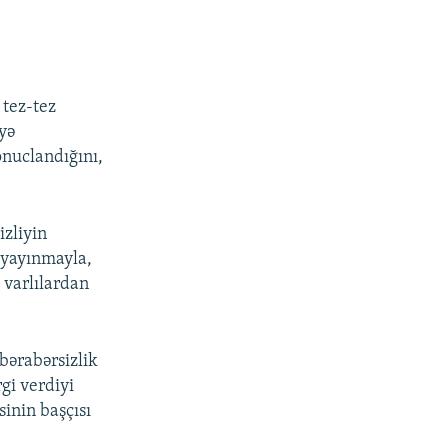
 tez-tez
yə
onuclandığını,
izliyin
 yayınmayla,
, varlılardan
bərabərsizlik
rgi verdiyi
inin başçısı