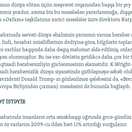
un dünya elitası üçün məşvərət orqanından başqa bir şey
larımız yoxdur, amma biz bu məsələdən yararlanmağa, diqqə
nu «Oxfam» təşkilatının xarici məsələlər üzrə direktoru Kat
sabatında sərvəti dünya əhalisinin yarısının varına bərabər 
 İndi, hesabat müəlliflərinin dediyinə görə, bilgilərin topla
n varlılar haqqında daha dəqiq məlumat əldə edilmiş, onlar
n olunmuşdur. Bu isə var-dövlətin getdikcə daha çox bir t
iqtisadi bərabərsizliyin güclənməsinin əlamətidir. K.Wright-
isadi bərabərsizlik dünya siyasətində qütbləşməyə səbəb olu
prezidenti Donald Trump-ın gözlənilməz qələbəsini də, «Bre
vropa Birliyindən çıxması) məsələsini də bununla bağlayıb.
T İSTƏYİR
abatında insanların orta əməkhaqqı uğrunda gecə-gündüz 
ın öz varlarını 2009-cu ildən bəri 11% artırdığı vurğulanır.