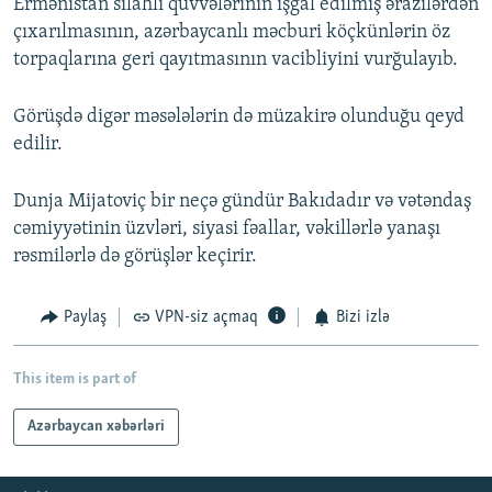
Ermənistan silahlı qüvvələrinin işğal edilmiş ərazilərdən
çıxarılmasının, azərbaycanlı məcburi köçkünlərin öz
torpaqlarına geri qayıtmasının vacibliyini vurğulayıb.
Görüşdə digәr mәsәlәlәrin dә müzakirә olunduğu qeyd
edilir.
Dunja Mijatoviç bir neçə gündür Bakıdadır və vətəndaş
cəmiyyətinin üzvləri, siyasi fəallar, vəkillərlə yanaşı
rəsmilərlə də görüşlər keçirir.
Paylaş
VPN-siz açmaq
Bizi izlə
This item is part of
Azərbaycan xəbərləri