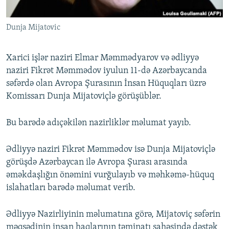
İNFOQRAFIKA
AZƏRBAYCAN ƏDƏBIYYATI KITABXANASI
MISSIYAMIZ
BIZI IZLƏ
Dunja Mijatovic
KARIKATURA
İSLAM VƏ DEMOKRATIYA
PEŞƏ ETIKASI VƏ JURNALISTIKA STANDARTLARIMIZ
İZ - MƏDƏNIYYƏT PROQRAMI
MATERIALLARIMIZDAN ISTIFADƏ
Xarici işlər naziri Elmar Məmmədyarov vә ədliyyә
AZADLIQRADIOSU MOBIL TELEFONUNUZDA
RFE/RL-in bütün saytları
naziri Fikrәt Mәmmәdov iyulun 11-dә Azәrbaycanda
sәfәrdә olan Avropa Şurasının İnsan Hüquqları üzrə
BIZIMLƏ ƏLAQƏ
Komissarı Dunja Mijatoviçlә görüşüblәr.
XƏBƏR BÜLLETENLƏRIMIZ
Bu barədə adıçəkilən nazirliklər məlumat yayıb.
Ədliyyə naziri Fikrәt Mәmmәdov isә Dunja Mijatoviçlә
görüşdə Azərbaycan ilə Avropa Şurası arasında
əməkdaşlığın önəmini vurğulayıb vә məhkəmə-hüquq
islahatları barәdә mәlumat verib.
Ədliyyə Nazirliyinin məlumatına görə, Mijatoviç səfərin
məqsədinin insan haqlarının təminatı sahəsində dəstək