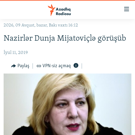
Keçid
linkləri
Əsas
2026, 09 Avqust, bazar, Bakı vaxtı 16:12
məzmuna
GÜNDƏM
Nazirlәr Dunja Mijatoviçlә görüşüb
qayıt
#İZAHLA
Əsas
İyul 11, 2019
KORRUPSIOMETR
naviqasiyaya
qayıt
#ƏSLINDƏ
Paylaş
VPN-siz açmaq
Axtarışa
FƏRQƏ BAX
keç
QANUNI DOĞRU
ARAŞDIRMA
MULTIMEDIA
RADIO ARXIV
VIDEO
HAQQIMIZDA
FOTOQALEREYA
OXU ZALI