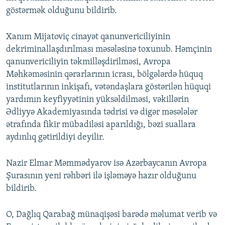
göstərmək olduğunu bildirib.
Xanım Mijatoviç cinayət qanunvericiliyinin
dekriminallaşdırılması məsələsinə toxunub. Həmçinin
qanunvericiliyin təkmilləşdirilməsi, Avropa
Məhkəməsinin qərarlarının icrası, bölgələrdə hüquq
institutlarının inkişafı, vətəndaşlara göstərilən hüquqi
yardımın keyfiyyətinin yüksəldilməsi, vəkillərin
Ədliyyə Akademiyasında tədrisi və digər məsələlər
ətrafında fikir mübadiləsi aparıldığı, bəzi suallara
aydınlıq gətirildiyi deyilir.
Nazir Elmar Məmmədyarov isə Azərbaycanın Avropa
Şurasının yeni rəhbəri ilə işləməyə hazır olduğunu
bildirib.
O, Dağlıq Qarabağ münaqişəsi barədə məlumat verib vә