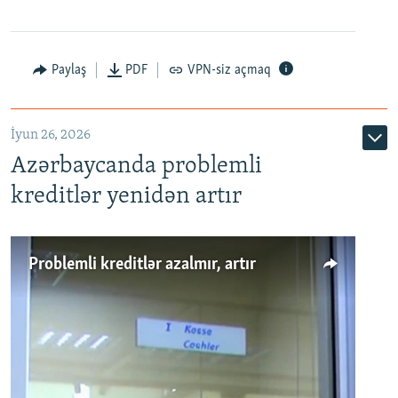
Auto
240p
360p
480p
Paylaş
PDF
VPN-siz açmaq
720p
1080p
İyun 26, 2026
Azərbaycanda problemli
kreditlər yenidən artır
Problemli kreditlər azalmır, artır