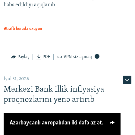
həbs edildiyi açıqlanıb.
Ətraflı burada oxuyun
Paylaş
PDF
VPN-siz açmaq
İyul 31, 2026
Mərkəzi Bank illik inflyasiya
proqnozlarını yenə artırıb
Azərbaycanlı avropalıdan iki dəfə az ət yeyir, amma... 'Qiymət artımı qaçılmazdır'