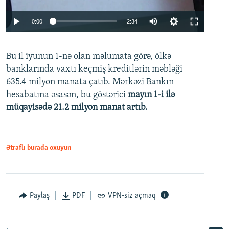
Auto
0:00
2:34
240p
Bu il iyunun 1-nə olan məlumata görə, ölkə
360p
banklarında vaxtı keçmiş kreditlərin məbləği
480p
635.4 milyon manata çatıb. Mərkəzi Bankın
720p
hesabatına əsasən, bu göstərici
mayın 1-i ilə
müqayisədə 21.2 milyon manat artıb.
1080p
Ətraflı burada oxuyun
Auto
240p
360p
480p
Paylaş
PDF
VPN-siz açmaq
720p
1080p