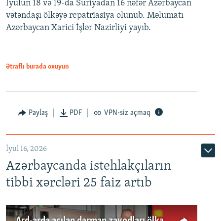
İyulun 18 və 19-da Suriyadan 16 nəfər Azərbaycan
vətəndaşı ölkəyə repatriasiya olunub. Məlumatı
Azərbaycan Xarici İşlər Nazirliyi yayıb.
Ətraflı burada oxuyun
Paylaş
PDF
VPN-siz açmaq
İyul 16, 2026
Azərbaycanda istehlakçıların
tibbi xərcləri 25 faiz artıb
Ard-arda açılan dərman zavodları ölkənin tələbatını ödəyirmi?