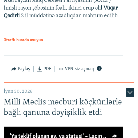
Azərbaycan Xalq Cəbhəsi Partiyasının (AXCP)
İmişli rayon şöbəsinin fəalı, ikinci qrup əlil
Vüqar
Qədirli
2 il müddətinə azadlıqdan məhrum edilib.
Ətraflı burada oxuyun
Paylaş
PDF
VPN-siz açmaq
İyun 30, 2026
Milli Məclis məcburi köçkünlərlə
bağlı qanuna dəyişiklik etdi
'Ya təklif olunan ev, ya status!' – Laçın köçkünü: 'Laçından başqa heç hara!'