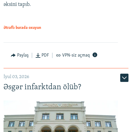
əksini tapıb.
1080p
Ətraflı burada oxuyun
Auto
240p
360p
480p
Paylaş
PDF
VPN-siz açmaq
720p
1080p
İyul 03, 2026
Əsgər infarktdan ölüb?