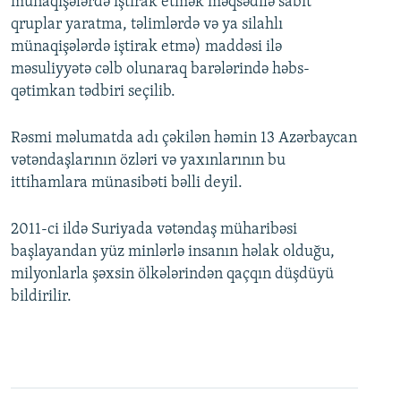
münaqişələrdə iştirak etmək məqsədilə sabit
qruplar yaratma, təlimlərdə və ya silahlı
münaqişələrdə iştirak etmə) maddəsi ilə
məsuliyyətə cəlb olunaraq barələrində həbs-
qətimkan tədbiri seçilib.
Rəsmi məlumatda adı çəkilən həmin 13 Azərbaycan
vətəndaşlarının özləri və yaxınlarının bu
ittihamlara münasibəti bəlli deyil.
2011-ci ildə Suriyada vətəndaş müharibəsi
başlayandan yüz minlərlə insanın həlak olduğu,
milyonlarla şəxsin ölkələrindən qaçqın düşdüyü
bildirilir.