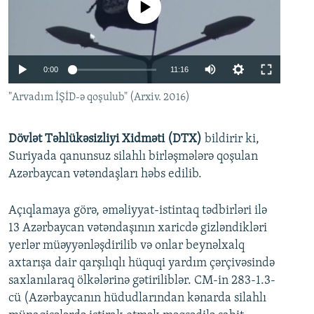
No media source currently available
İNFOQRAFIKA
AZƏRBAYCAN ƏDƏBIYYATI KITABXANASI
MISSIYAMIZ
BIZI IZLƏ
KARIKATURA
İSLAM VƏ DEMOKRATIYA
PEŞƏ ETIKASI VƏ JURNALISTIKA STANDARTLARIMIZ
İZ - MƏDƏNIYYƏT PROQRAMI
MATERIALLARIMIZDAN ISTIFADƏ
0:00
11:16
AZADLIQRADIOSU MOBIL TELEFONUNUZDA
RFE/RL-in bütün saytları
"Arvadım İŞİD-ə qoşulub" (Arxiv. 2016)
BIZIMLƏ ƏLAQƏ
Dövlət Təhlükəsizliyi Xidməti (DTX)
bildirir ki,
XƏBƏR BÜLLETENLƏRIMIZ
Suriyada qanunsuz silahlı birləşmələrə qoşulan
Azərbaycan vətəndaşları həbs edilib.
Açıqlamaya görə, əməliyyat-istintaq tədbirləri ilə
13 Azərbaycan vətəndaşının xaricdə gizləndikləri
yerlər müəyyənləşdirilib və onlar beynəlxalq
axtarışa dair qarşılıqlı hüquqi yardım çərçivəsində
saxlanılaraq ölkələrinə gətiriliblər. CM-in 283-1.3-
cü (Azərbaycanın hüdudlarından kənarda silahlı