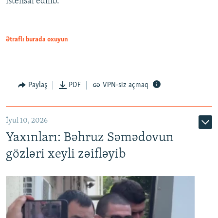
istehsal edilib.
720p
720p
1080p
1080p
Ətraflı burada oxuyun
Paylaş
PDF
VPN-siz açmaq
İyul 10, 2026
Yaxınları: Bəhruz Səmədovun
gözləri xeyli zəifləyib