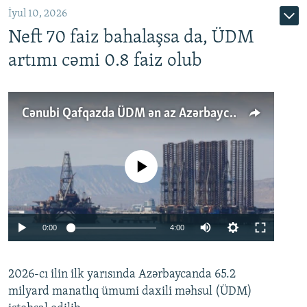
İyul 10, 2026
Neft 70 faiz bahalaşsa da, ÜDM
artımı cəmi 0.8 faiz olub
Cənubi Qafqazda ÜDM ən az Azərbaycanda artır: Qonşuları niyə Bakını qabaqlaya bilir?
No media source currently available
Auto
0:00
4:00
240p
2026-cı ilin ilk yarısında Azərbaycanda 65.2
360p
milyard manatlıq ümumi daxili məhsul (ÜDM)
480p
Auto
240p
360p
480p