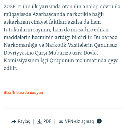
2026-cı ilin ilk yarısında ötən ilin analoji dövrü ilə
müqayisədə Azərbaycanda narkotiklə bağlı
aşkarlanan cinayət faktları azalsa da həm
tutulanların sayının, həm də müsadirə edilən
maddələrin həcminin artdığı bildirilir. Bu barədə
Narkomanlığa və Narkotik Vasitələrin Qanunsuz
Dövriyyəsinə Qarşı Mübarizə üzrə Dövlət
Komissiyasının İşçi Qrupunun məlumatında qeyd
edilir.
Ətraflı burada oxuyun
Paylaş
PDF
VPN-siz açmaq