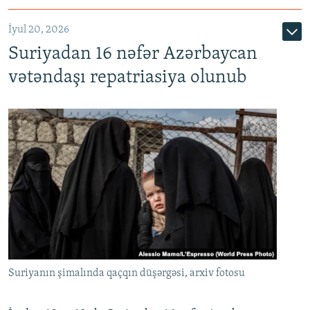
İyul 20, 2026
Auto
240p
360p
480p
Suriyadan 16 nəfər Azərbaycan
720p
1080p
vətəndaşı repatriasiya olunub
Suriyanın şimalında qaçqın düşərgəsi, arxiv fotosu