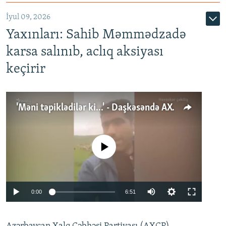
İyul 09, 2026
Yaxınları: Sahib Məmmədzadə
karsa salınıb, aclıq aksiyası
keçirir
'Məni təpiklədilər ki...' - Daşkəsəndə AXCP fəalının yaxınları onun həbsinə etiraz edirlər
No media source currently available
Auto
0:00
6:51
240p
360p