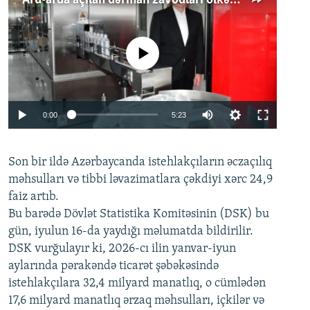
No media source currently available
Auto
0:00
5:23
240p
Son bir ildə Azərbaycanda istehlakçıların
360p
əczaçılıq
məhsulları və tibbi ləvazimatlara çəkdiyi xərc 24,9
480p
Auto
240p
360p
480p
faiz artıb.
720p
Bu barədə Dövlət Statistika Komitəsinin (DSK) bu
720p
1080p
gün, iyulun 16-da yaydığı məlumatda bildirilir.
1080p
DSK vurğulayır ki, 2026-cı ilin yanvar-iyun
aylarında pərakəndə ticarət şəbəkəsində
istehlakçılara 32,4 milyard manatlıq, o cümlədən
17,6 milyard manatlıq ərzaq məhsulları, içkilər və