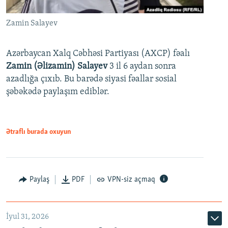
Zamin Salayev
Azərbaycan Xalq Cəbhəsi Partiyası (AXCP) fəalı
Zamin (Əlizamin) Salayev
3 il 6 aydan sonra
azadlığa çıxıb. Bu barədə siyasi fəallar sosial
şəbəkədə paylaşım ediblər.
Ətraflı burada oxuyun
Paylaş
PDF
VPN-siz açmaq
İyul 31, 2026