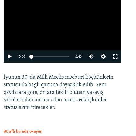
Auto
0:00
2:46
240p
İyunun 30-da Milli Məclis məcburi köçkünlərin
360p
statusu ilə bağlı qanuna dəyişiklik edib. Yeni
480p
qaydalara görə, onlara təklif olunan yaşayış
720p
sahələrindən imtina edən məcburi köçkünlər
statuslarını itirəcəklər.
1080p
Ətraflı burada oxuyun