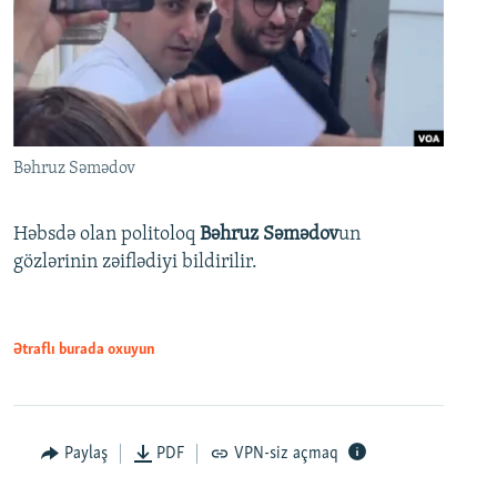
Bəhruz Səmədov
Həbsdə olan politoloq
Bəhruz Səmədov
un
gözlərinin zəiflədiyi bildirilir.
Ətraflı burada oxuyun
Paylaş
PDF
VPN-siz açmaq