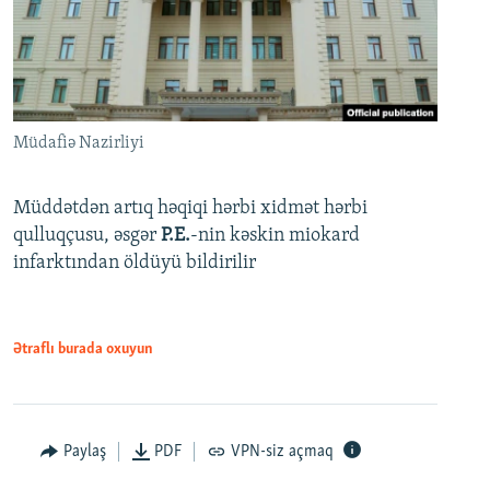
Müdafiə Nazirliyi
Müddətdən artıq həqiqi hərbi xidmət hərbi
qulluqçusu, əsgər
P.E.
-nin kəskin miokard
infarktından öldüyü bildirilir
Ətraflı burada oxuyun
Paylaş
PDF
VPN-siz açmaq