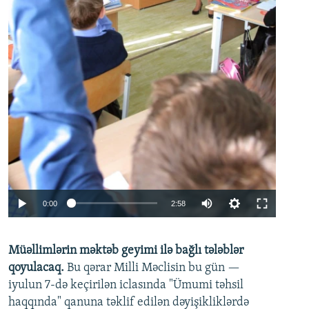
Auto
0:00
2:58
240p
Müəllimlərin məktəb geyimi ilə bağlı tələblər
360p
qoyulacaq.
Bu qərar Milli Məclisin bu gün —
480p
iyulun 7-də keçirilən iclasında "Ümumi təhsil
720p
haqqında" qanuna təklif edilən dəyişikliklərdə