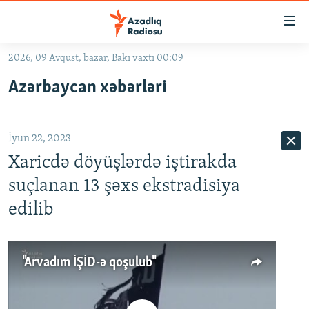
Keçid
linkləri
Əsas
2026, 09 Avqust, bazar, Bakı vaxtı 00:09
məzmuna
GÜNDƏM
Azərbaycan xəbərləri
qayıt
#İZAHLA
Əsas
KORRUPSIOMETR
naviqasiyaya
İyun 22, 2023
qayıt
#ƏSLINDƏ
Axtarışa
Xaricdə döyüşlərdə iştirakda
FƏRQƏ BAX
keç
suçlanan 13 şəxs ekstradisiya
QANUNI DOĞRU
edilib
ARAŞDIRMA
MULTIMEDIA
"Arvadım İŞİD-ə qoşulub"
RADIO ARXIV
VIDEO
HAQQIMIZDA
FOTOQALEREYA
OXU ZALI