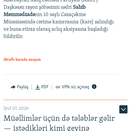
Azərbaycan Xalq Cəbhəsi Partiyası (AXCP)
Daşkəsən rayon şöbəsinin sədri
Sahib
480p
Auto
240p
360p
480p
Məmmədzadə
nin 10 saylı Cəzaçəkmə
720p
Müəssisəsində cərimə kamerasına (kars) salındığı
720p
1080p
və buna etiraz olaraq aclıq aksiyasına başladığı
1080p
bildirilir.
Ətraflı burada oxuyun
Paylaş
PDF
VPN-siz açmaq
İyul 07, 2026
Müəllimlər üçün də tələblər gəlir
— istədikləri kimi geyinə