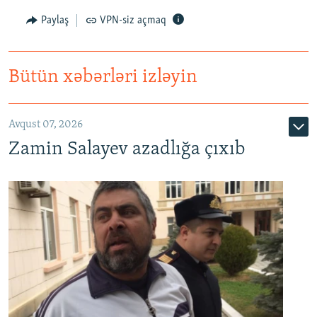
Paylaş
VPN-siz açmaq
Bütün xəbərləri izləyin
Avqust 07, 2026
Zamin Salayev azadlığa çıxıb