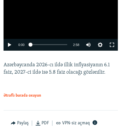
Auto
0:00
2:58
240p
Azərbaycanda 2026-cı ildə illik inflyasiyanın 6.1
360p
faiz, 2027-ci ildə isə 5.8 faiz olacağı gözlənilir.
480p
720p
1080p
Ətraflı burada oxuyun
Paylaş
PDF
VPN-siz açmaq