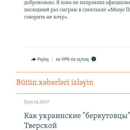
добровольно. Я пока не направлял официальн
последний раз сыграю в спектакле «Müsyo İbr
говорить не хочу».
Paylaş
VPN-siz açmaq
Bütün xəbərləri izləyin
İyun 14, 2017
Как украинские "беркутовцы
Тверской