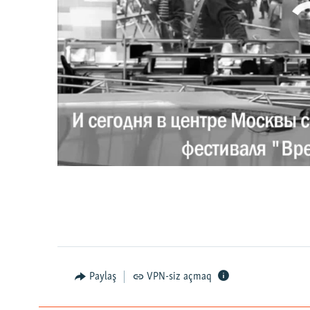
No media source 
0:00
0:02:18
Paylaş
VPN-siz açmaq