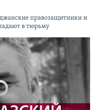
йджанские правозащитники и
падают в тюрьму
currently available