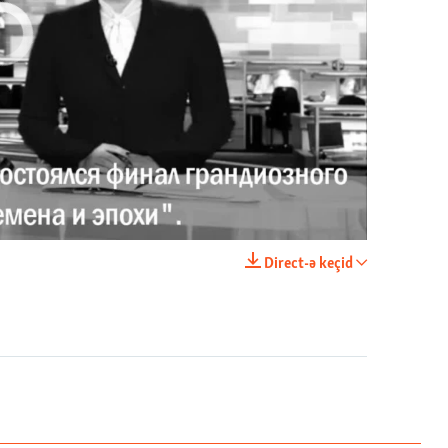
currently available
Имидж – все. Почему азербайджанские правозащитники и независимые журналисты попадают в тюрьму
EMBED
PAYLAŞ
Direct-ə keçid
EMBED
PAYLAŞ