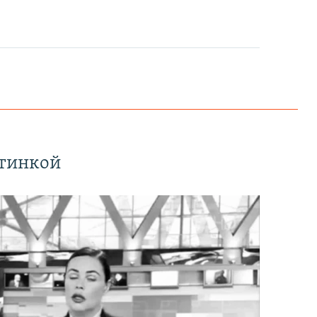
EMBED
PAYLAŞ
ртинкой