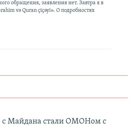
ого обращения, заявления нет. Завтра я в
ahim və Quran çiçəyi». О подробностях
Как украинские "беркутовцы" с Майдана стали ОМОНом с Тверской
EMBED
PAYLAŞ
" с Майдана стали ОМОНом с