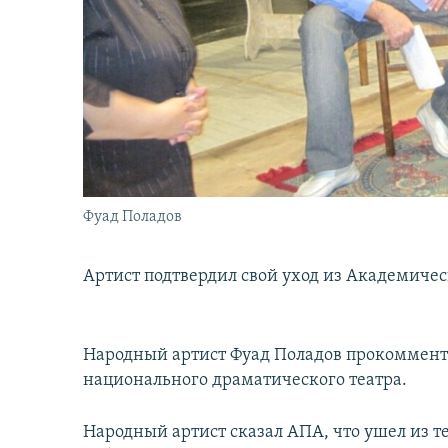
İNFOQRAFIKA
AZƏRBAYCAN ƏDƏBIYYATI KITABXANASI
MISSIYAMIZ
KARIKATURA
İSLAM VƏ DEMOKRATIYA
PEŞƏ ETIKASI VƏ JURNALISTIKA
STANDARTLARIMIZ
İZ - MƏDƏNIYYƏT PROQRAMI
MATERIALLARIMIZDAN ISTIFADƏ
AZADLIQRADIOSU MOBIL TELEFONUNUZDA
BIZIMLƏ ƏLAQƏ
XƏBƏR BÜLLETENLƏRIMIZ
Фуад Поладов
Артист подтвердил свой уход из Академиче
Народный артист Фуад Поладов прокоммент
национального драматического театра.
Народный артист сказал АПА, что ушел из те