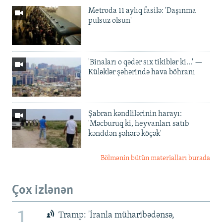
Metroda 11 aylıq fasilə: 'Daşınma
pulsuz olsun'
'Binaları o qədər sıx tikiblər ki...' —
Küləklər şəhərində hava böhranı
Şabran kəndlilərinin harayı:
'Məcburuq ki, heyvanları satıb
kənddən şəhərə köçək'
Bölmənin bütün materialları burada
Çox izlənən
Tramp: 'İranla müharibədənsə,