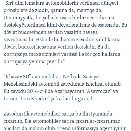
“Sırf dini icmalara avtomobillərin verilməsi dünyəvi
prinsiplərə də ziddir, qanuna da, məntiqə də.
Ümumiyyətlə, bu yolla hansısa bir biznes sahəsinə
dəstək göstərilməsi kimi dəyərləndirmə də əsassızdır. Bu
dövlət büdcəsindən ayrılan vəsaitin havaya
sovrulmasıdır. Əslində bu həmin zavodun sahiblərinə
dövlət büdcəsi hesabına verilən dəstəkdir. Bu da
korrupsiya mexanizmləri vasitəsi ilə bir çox hallarda
korrupsiya yeminə çevrilir”.
“Khazar SD” avtomobilləri Neftçala Sənaye
Məhəlləsindəki avtomibil zavodunda ishehsal olunub.
Bu zavodu 2016-cı ildə Azərbaycanın “Azevrocar” və
İranın “İran Khodro” şirkətləri birgə açıb.
Zavodun ilk avtomobilləri satışa bu ilin iyununda
çıxarılıb. Elə avtomobillər satışa çıxarılar-çıxarılmaz
alıcıları da məlum olub. Trend informasiya agentliyinin