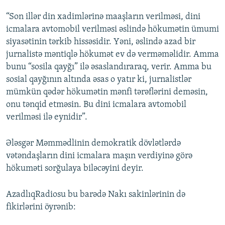
“Son illər din xadimlərinə maaşların verilməsi, dini
icmalara avtomobil verilməsi əslində hökumətin ümumi
siyasətinin tərkib hissəsidir. Yəni, əslində azad bir
jurnalistə məntiqlə hökumət ev də verməməlidir. Amma
bunu “sosila qayğı” ilə əsaslandıraraq, verir. Amma bu
sosial qayğının altında əsas o yatır ki, jurnalistlər
mümkün qədər hökumətin mənfi tərəflərini deməsin,
onu tənqid etməsin. Bu dini icmalara avtomobil
verilməsi ilə eynidir”.
Ələsgər Məmmədlinin demokratik dövlətlərdə
vətəndaşların dini icmalara maşın verdiyinə görə
hökuməti sorğulaya biləcəyini deyir.
AzadlıqRadiosu bu barədə Nakı sakinlərinin də
fikirlərini öyrənib: