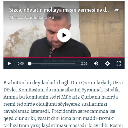
Sizcə, dövlətin mollaya maşın verməsi nə dərəcədə düzgündür?
Mənbə:
AzadlıqRadiosu
No media source currently available
0:00
2:03
Biz bütün bu deyilənlərlə bağlı Dini Qurumlarla İş Üzrə
Dövlət Komitəsinin də münasibətini öyrənmək istədik.
Amma bu komitənin sədri Mübariz Qurbanlı hazırda
rəsmi tədbirdə olduğunu söyləyərək suallarımızı
cavablamaq istəmədi. Prezidentin sərəncamında isə
qeyd olunur ki, vəsait dini icmaların maddi-texniki
təchizatının yaxşılaşdırılması məqsədi ilə ayrılıb. Rəsmi