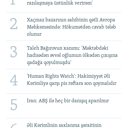
1
razılaşmaya üstünlük verirəm'
2
Xaçmaz bazarının sahibinin qətli Avropa
Məhkəməsində: Hökumətdən cavab tələb
olunur
3
Taleh Bağırovun xanımı: 'Məktəbdəki
hadisədən əvvəl oğlumun ölkədən çıxışına
qadağa qoyulmuşdu'
4
'Human Rights Watch': Hakimiyyət Əli
Kərimliyə qarşı pis rəftara son qoymalıdır
5
İran: ABŞ ilə heç bir danışıq aparılmır
Əli Kərimlinin saxlanma şəraitinin