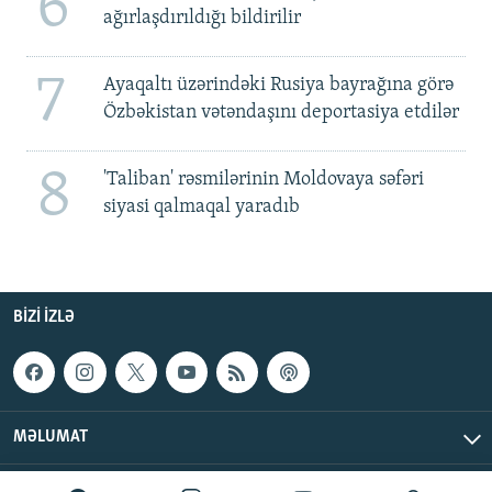
6
ağırlaşdırıldığı bildirilir
7
Ayaqaltı üzərindəki Rusiya bayrağına görə
Özbəkistan vətəndaşını deportasiya etdilər
8
'Taliban' rəsmilərinin Moldovaya səfəri
siyasi qalmaqal yaradıb
BIZI IZLƏ
MƏLUMAT