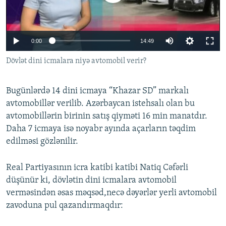
İNFOQRAFIKA
AZƏRBAYCAN ƏDƏBIYYATI KITABXANASI
MISSIYAMIZ
BIZI IZLƏ
KARIKATURA
İSLAM VƏ DEMOKRATIYA
PEŞƏ ETIKASI VƏ JURNALISTIKA STANDARTLARIMIZ
0:00
14:49
İZ - MƏDƏNIYYƏT PROQRAMI
MATERIALLARIMIZDAN ISTIFADƏ
Dövlət dini icmalara niyə avtomobil verir?
AZADLIQRADIOSU MOBIL TELEFONUNUZDA
RFE/RL-in bütün saytları
BIZIMLƏ ƏLAQƏ
Bugünlərdə 14 dini icmaya “Khazar SD” markalı
XƏBƏR BÜLLETENLƏRIMIZ
avtomobillər verilib. Azərbaycan istehsalı olan bu
avtomobillərin birinin satış qiyməti 16 min manatdır.
Daha 7 icmaya isə noyabr ayında açarların təqdim
edilməsi gözlənilir.
Real Partiyasının icra katibi katibi Natiq Cəfərli
düşünür ki, dövlətin dini icmalara avtomobil
verməsindən əsas məqsəd,necə dəyərlər yerli avtomobil
zavoduna pul qazandırmaqdır: