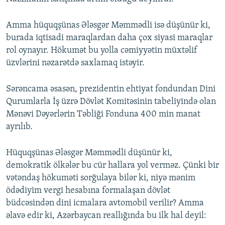
Amma hüquqşünas Ələsgər Məmmədli isə düşünür ki,
burada iqtisadi maraqlardan daha çox siyasi maraqlar
rol oynayır. Hökumət bu yolla cəmiyyətin müxtəlif
üzvlərini nəzarətdə saxlamaq istəyir.
Sərəncama əsasən, prezidentin ehtiyat fondundan Dini
Qurumlarla İş üzrə Dövlət Komitəsinin tabeliyində olan
Mənəvi Dəyərlərin Təbliği Fonduna 400 min manat
ayrılıb.
Hüquqşünas Ələsgər Məmmədli düşünür ki,
demokratik ölkələr bu cür hallara yol verməz. Çünki bir
vətəndaş hökuməti sorğulaya bilər ki, niyə mənim
ödədiyim vergi hesabına formalaşan dövlət
büdcəsindən dini icmalara avtomobil verilir? Amma
əlavə edir ki, Azərbaycan reallığında bu ilk hal deyil: