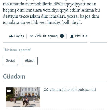
məlumatda avtomobillərin dövlət qeydiyyattından
keçmiş dini icmalara verildiyi qeyd edilir. Amma bu
dəstəyin təkcə islam dini icmaları, yoxsa, başqa dini
icmalara da verilib-verilmədiyi bəlli deyil.
Paylaş
VPN-siz açmaq
Bizi izlə
This item is part of
Sosial
Aktual
Gündəm
Gürcüstan ali təhsili pulsuz etdi