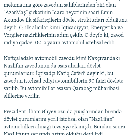
məlumatına görə zavodun sahiblərindən biri olan
"AzərMaş” şirkətinin İdarə heyətinin sədri Emin
Axundov ilk sifarişçilərin dövlət strukturları olduğunu
deyib. O, ilk alıcılar kimi İqtisadiyyat, Energetika və
Vergilər nazirliklərinin adını çəkib. O deyib ki, zavod
indiyə qədər 100-ə yaxın avtomobil istehsal edib.
Neftçaladakı avtomobil zavodu kimi Naxçıvandakı
Nazlifan zavodunun da əsas alıcıları dövlət
qurumlarıdır. İqtisadçı Natiq Cəfərli deyir ki, bu
zavodun istehsal ediyi avtomibillərin 90 faizi dövlətə
satılıb. Bu avtomibillər əsasən Qarabağ müharibəsi
əlillərinə verilir.
Prezident İlham Əliyev özü də çıxışlarından birində
dövlət qurumlarını yerli istehsal olan “NazLifan”
avtomobilləri almağı tövsiyyə eləmişdi. Bundan sonra
NazLifanın satışında artım olduğu deyilirdi.