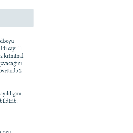
ədboyu
ldı sayı 11
ız kriminal
qovacağını
övründə 2
ayıldığını,
bildirib.
 razı