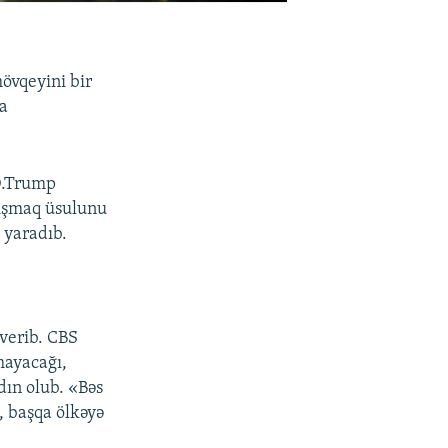
övqeyini bir
da
 D.Trump
nışmaq üsulunu
 yaradıb.
 verib. CBS
mayacağı,
ın olub. «Bəs
, başqa ölkəyə