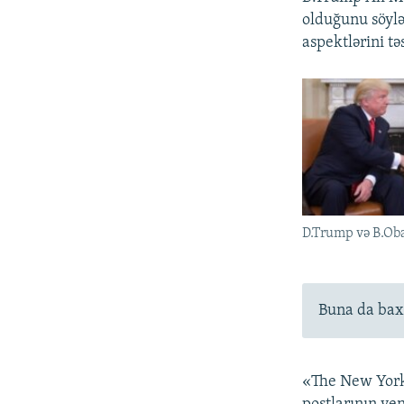
olduğunu söyl
aspektlərini tə
D.Trump və B.O
Buna da bax
«The New York 