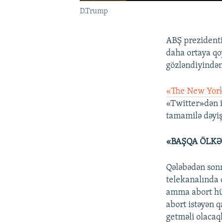
D.Trump
ABŞ prezidenti
daha ortaya qo
gözləndiyindən
«The New Yor
«Twitter»dən i
tamamilə dəyiş
«BAŞQA ÖLKƏ
Qələbədən sonr
telekanalında 
amma abort hü
abort istəyən 
getməli olacaq