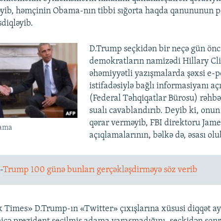
əyib, həmçinin Obama-nın tibbi sığorta haqda qanununun 
sdiqləyib.
D.Trump seçkidən bir neçə gün önc
demokratların namizədi Hillary Cl
əhəmiyyətli yazışmalarda şəxsi e-
istifadəsiylə bağlı informasiyanı aç
(Federal Təhqiqatlar Bürosu) rəhbər
sualı cavablandırıb. Deyib ki, onun
qərar verməyib, FBI direktoru Jam
bama
açıqlamalarının, bəlkə də, əsası olu
-
Trump 100 günə bunları gerçəkləşdirməyə söz verib
Times» D.Trump-ın «Twitter» çıxışlarına xüsusi diqqət ay