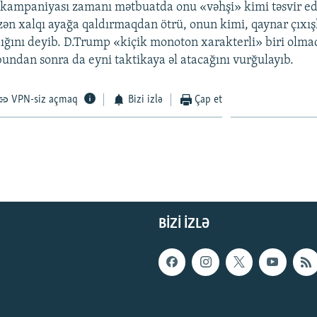
kampaniyası zamanı mətbuatda onu «vəhşi» kimi təsvir edə
zən xalqı ayağa qaldırmaqdan ötrü, onun kimi, qaynar çıxış
ığını deyib. D.Trump «kiçik monoton xarakterli» biri olmaq
 bundan sonra da eyni taktikaya əl atacağını vurğulayıb.
VPN-siz açmaq
Bizi izlə
Çap et
BIZI IZLƏ