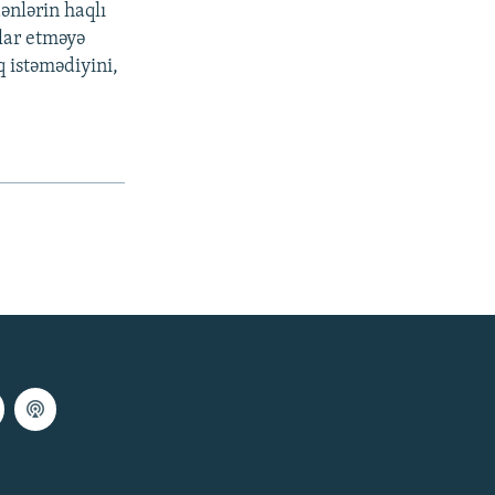
nlərin haqlı
lar etməyə
 istəmədiyini,