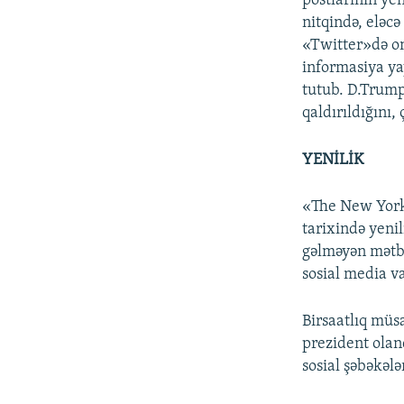
postlarının ye
nitqində, eləc
«Twitter»də on
informasiya ya
tutub. D.Trump
qaldırıldığını,
YENİLİK
«The New York 
tarixində yeni
gəlməyən mətb
sosial media va
Birsaatlıq müs
prezident ola
sosial şəbəkələ