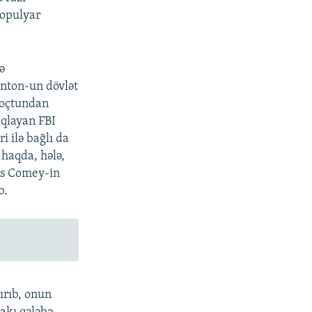
populyar
ə
inton-un dövlət
poçtundan
ıqlayan FBI
i ilə bağlı da
 haqda, hələ,
es Comey-in
b.
ırıb, onun