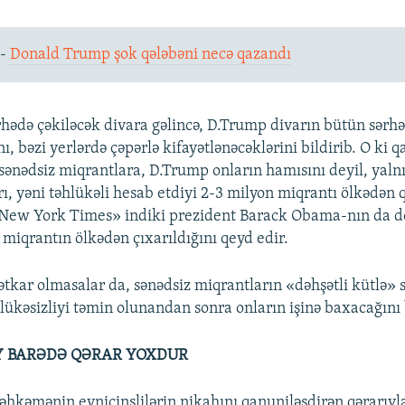
-
Donald Trump şok qələbəni necə qazandı
hədə çəkiləcək divara gəlincə, D.Trump divarın bütün sərh
 bəzi yerlərdə çəpərlə kifayətlənəcəklərini bildirib. O ki qa
sənədsiz miqrantlara, D.Trump onların hamısını deyil, yaln
rı, yəni təhlükəli hesab etdiyi 2-3 milyon miqrantı ölkədən 
e New York Times» indiki prezident Barack Obama-nın da d
miqrantın ölkədən çıxarıldığını qeyd edir.
tkar olmasalar da, sənədsiz miqrantların «dəhşətli kütlə» s
lükəsizliyi təmin olunandan sonra onların işinə baxacağını 
Y BARƏDƏ QƏRAR YOXDUR
hkəmənin eynicinslilərin nikahını qanuniləşdirən qərarıyla