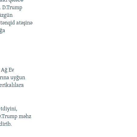
akı qələbə
b. D.Trump
düzgün
tənqid atəşinə
ağa
 Ağ Ev
arına uyğun
rikalılara
tdiyini,
 D.Trump məhz
dirib.