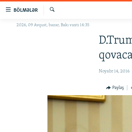
Keçid
BÖLMƏLƏR
linkləri
Axtar
Əsas
2026, 09 Avqust, bazar, Bakı vaxtı 14:35
GÜNDƏM
məzmuna
#İZAHLA
D.Trum
qayıt
Əsas
KORRUPSIOMETR
qovaca
naviqasiyaya
#ƏSLINDƏ
qayıt
Axtarışa
FƏRQƏ BAX
Noyabr 14, 2016
keç
QANUNI DOĞRU
Paylaş
ARAŞDIRMA
MULTIMEDIA
RADIO ARXIV
VIDEO
HAQQIMIZDA
FOTOQALEREYA
OXU ZALI