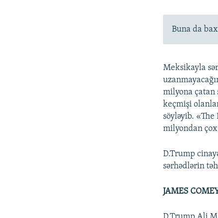
Buna da bax
Meksikayla sər
uzanmayacağını,
milyona çatan 
keçmişi olanla
söyləyib. «Th
milyondan çox 
D.Trump cinayə
sərhədlərin təh
JAMES COME
D.Trump Ali Mə