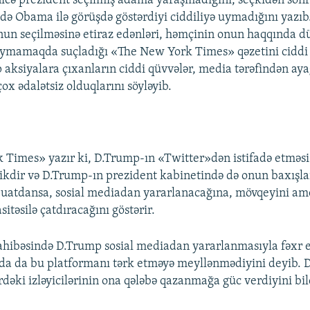
nicə prezident seçilmiş adama yaraşmadığını, seçkidən sonr
ə də Obama ilə görüşdə göstərdiyi ciddiliyə uymadığını yazı
un seçilməsinə etiraz edənləri, həmçinin onun haqqında 
ymamaqda suçladığı «The New York Times» qəzetini ciddi 
 aksiyalara çıxanların ciddi qüvvələr, media tərəfindən ay
 çox ədalətsiz olduqlarını söyləyib.
Times» yazır ki, D.Trump-ın «Twitter»dən istifadə etməsi
likdir və D.Trump-ın prezident kabinetində də onun baxışl
uatdansa, sosial mediadan yararlanacağına, mövqeyini ame
sitəsilə çatdıracağını göstərir.
ahibəsində D.Trump sosial mediadan yararlanmasıyla fəxr e
nda da bu platformanı tərk etməyə meyllənmədiyini deyib.
rdəki izləyicilərinin ona qələbə qazanmağa güc verdiyini bil