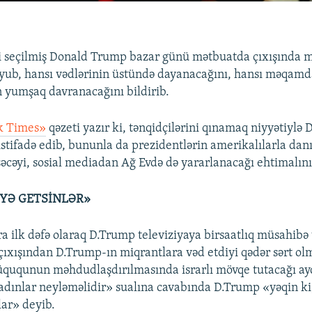
 seçilmiş Donald Trump bazar günü mətbuatda çıxışında m
yub, hansı vədlərinin üstündə dayanacağını, hansı məqam
 yumşaq davranacağını bildirib.
k Times»
qəzeti yazır ki, tənqidçilərini qınamaq niyyətiylə
stifadə edib, bununla da prezidentlərin amerikalılarla da
əcəyi, sosial mediadan Ağ Evdə də yararlanacağı ehtimalını
YƏ GETSİNLƏR»
a ilk dəfə olaraq D.Trump televiziyaya birsaatlıq müsahibə
çıxışından D.Trump-ın miqrantlara vəd etdiyi qədər sərt ol
ququnun məhdudlaşdırılmasında israrlı mövqe tutacağı ayd
qadınlar neyləməlidir» sualına cavabında D.Trump «yəqin ki
lar» deyib.