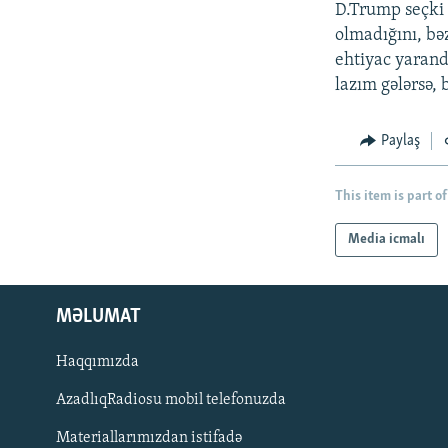
D.Trump seçki 
olmadığını, bə
ehtiyac yarand
lazım gələrsə,
Paylaş
This item is part of
Media icmalı
MƏLUMAT
Haqqımızda
AzadlıqRadiosu mobil telefonuzda
Materiallarımızdan istifadə