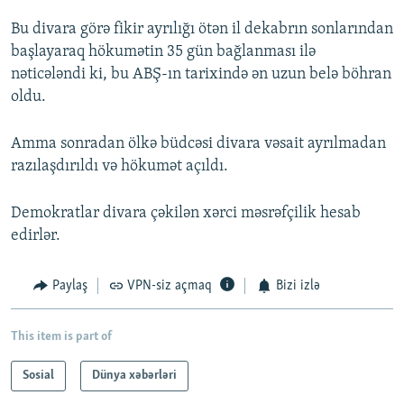
Bu divara görə fikir ayrılığı ötən il dekabrın sonlarından
başlayaraq hökumətin 35 gün bağlanması ilə
nəticələndi ki, bu ABŞ-ın tarixində ən uzun belə böhran
oldu.
Amma sonradan ölkə büdcəsi divara vəsait ayrılmadan
razılaşdırıldı və hökumət açıldı.
Demokratlar divara çəkilən xərci məsrəfçilik hesab
edirlər.
Paylaş
VPN-siz açmaq
Bizi izlə
This item is part of
Sosial
Dünya xəbərləri