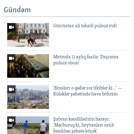
Gündəm
Gürcüstan ali təhsili pulsuz etdi
Metroda 11 aylıq fasilə: 'Daşınma
pulsuz olsun'
'Binaları o qədər sıx tikiblər ki...' —
Küləklər şəhərində hava böhranı
Şabran kəndlilərinin harayı:
'Məcburuq ki, heyvanları satıb
kənddən şəhərə köçək'