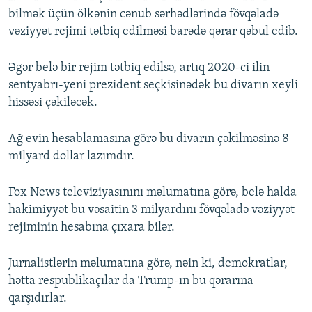
bilmək üçün ölkənin cənub sərhədlərində fövqəladə
vəziyyət rejimi tətbiq edilməsi barədə qərar qəbul edib.
Əgər belə bir rejim tətbiq edilsə, artıq 2020-ci ilin
sentyabrı-yeni prezident seçkisinədək bu divarın xeyli
hissəsi çəkiləcək.
Ağ evin hesablamasına görə bu divarın çəkilməsinə 8
milyard dollar lazımdır.
Fox News televiziyasınını məlumatına görə, belə halda
hakimiyyət bu vəsaitin 3 milyardını fövqəladə vəziyyət
rejiminin hesabına çıxara bilər.
Jurnalistlərin məlumatına görə, nəin ki, demokratlar,
hətta respublikaçılar da Trump-ın bu qərarına
qarşıdırlar.