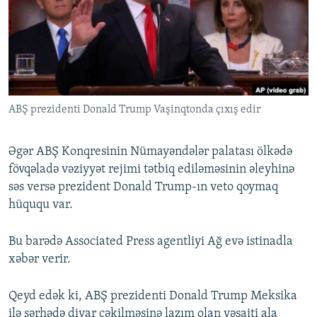
İNFOQRAFIKA
AZƏRBAYCAN ƏDƏBIYYATI KITABXANASI
MISSIYAMIZ
BIZI IZLƏ
KARIKATURA
İSLAM VƏ DEMOKRATIYA
PEŞƏ ETIKASI VƏ JURNALISTIKA STANDARTLARIMIZ
İZ - MƏDƏNIYYƏT PROQRAMI
MATERIALLARIMIZDAN ISTIFADƏ
AZADLIQRADIOSU MOBIL TELEFONUNUZDA
RFE/RL-in bütün saytları
ABŞ prezidenti Donald Trump Vaşinqtonda çıxış edir
BIZIMLƏ ƏLAQƏ
XƏBƏR BÜLLETENLƏRIMIZ
Əgər ABŞ Konqresinin Nümayəndələr palatası ölkədə
fövqəladə vəziyyət rejimi tətbiq ediləməsinin əleyhinə
səs versə prezident Donald Trump-ın veto qoymaq
hüququ var.
Bu barədə Associated Press agentliyi Ağ evə istinadla
xəbər verir.
Qeyd edək ki, ABŞ prezidenti Donald Trump Meksika
ilə sərhədə divar çəkilməsinə lazım olan vəsaiti ala