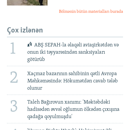
Bölmənin bütün materialları burada
Çox izlənən
1
ABŞ SEPAH-la əlaqəli aviaşirkətdən və
onun iki təyyarəsindən sanksiyaları
götürüb
2
Xaçmaz bazarının sahibinin qətli Avropa
Məhkəməsində: Hökumətdən cavab tələb
olunur
3
Taleh Bağırovun xanımı: 'Məktəbdəki
hadisədən əvvəl oğlumun ölkədən çıxışına
qadağa qoyulmuşdu'