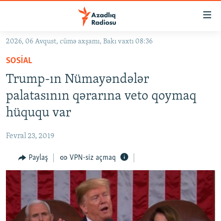
Keçid
linkləri
Əsas
2026, 06 Avqust, cümə axşamı, Bakı vaxtı 08:36
məzmuna
GÜNDƏM
SOSIAL
qayıt
#İZAHLA
Əsas
Trump-ın Nümayəndələr
KORRUPSIOMETR
naviqasiyaya
palatasının qərarına veto qoymaq
qayıt
#ƏSLINDƏ
hüququ var
Axtarışa
FƏRQƏ BAX
keç
Fevral 23, 2019
QANUNI DOĞRU
Paylaş
VPN-siz açmaq
ARAŞDIRMA
MULTIMEDIA
RADIO ARXIV
VIDEO
HAQQIMIZDA
FOTOQALEREYA
OXU ZALI