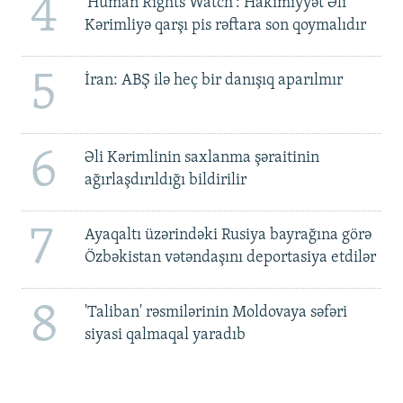
4
'Human Rights Watch': Hakimiyyət Əli
Kərimliyə qarşı pis rəftara son qoymalıdır
5
İran: ABŞ ilə heç bir danışıq aparılmır
6
Əli Kərimlinin saxlanma şəraitinin
ağırlaşdırıldığı bildirilir
7
Ayaqaltı üzərindəki Rusiya bayrağına görə
Özbəkistan vətəndaşını deportasiya etdilər
8
'Taliban' rəsmilərinin Moldovaya səfəri
siyasi qalmaqal yaradıb