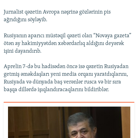
Jurnalist qəzetin Avropa nəşrinə gözlərinin pis
ağrıdığını söyləyib.
Rusiyanın aparıcı müstəqil qəzeti olan “Novaya gazeta”
ötən ay hakimiyyətdən xəbərdarlıq aldığını deyərək
işini dayandırıb.
Aprelin 7-də bu hadisədən öncə isə qəzetin Rusiyadan
getmiş əməkdaşları yeni media orqanı yaratdıqlarını,
Rusiyada və dünyada baş verənlər rusca və bir sıra
başqa dillərdə işıqlandıracaqlarını bildiriblər.