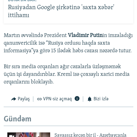
Rusiyadan Google şirkətinə 'saxta xəbər'
ittihamı
Martın əvvəlində Prezident
Vladimir Putin
in imzaladığı
qanunvericilik isə “Rusiya ordusu haqda saxta
informasiya”ya görə 15 ilədək həbs cəzası nəzərdə tutur.
Bir sıra media orqanları ağır cəzalarla üzləşməmək
üçün işi dayandırıblar. Kreml isə çoxsaylı xarici media
orqanlarını bloklayıb.
Paylaş
VPN-siz açmaq
Bizi izlə
Gündəm
Savaşsız keçən bir il - Azərbaycanla