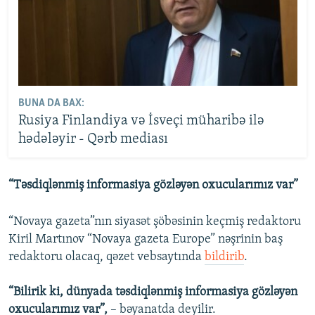
BUNA DA BAX:
Rusiya Finlandiya və İsveçi müharibə ilə
hədələyir - Qərb mediası
“Təsdiqlənmiş informasiya gözləyən oxucularımız var”
“Novaya gazeta”nın siyasət şöbəsinin keçmiş redaktoru
Kiril Martınov “Novaya gazeta Europe” nəşrinin baş
redaktoru olacaq, qəzet vebsaytında
bildirib
.
“Bilirik ki, dünyada təsdiqlənmiş informasiya gözləyən
oxucularımız var”,
– bəyanatda deyilir.