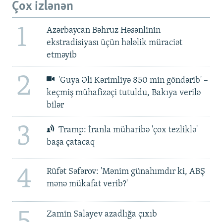
Çox izlənən
1
Azərbaycan Bəhruz Həsənlinin
ekstradisiyası üçün hələlik müraciət
etməyib
2
'Guya Əli Kərimliyə 850 min göndərib' –
keçmiş mühafizəçi tutuldu, Bakıya verilə
bilər
3
Tramp: İranla müharibə 'çox tezliklə'
başa çatacaq
4
Rüfət Səfərov: 'Mənim günahımdır ki, ABŞ
mənə mükafat verib?'
Zamin Salayev azadlığa çıxıb