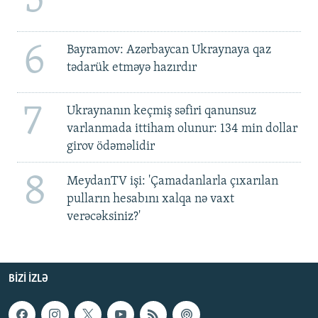
5
6
Bayramov: Azərbaycan Ukraynaya qaz
tədarük etməyə hazırdır
7
Ukraynanın keçmiş səfiri qanunsuz
varlanmada ittiham olunur: 134 min dollar
girov ödəməlidir
8
MeydanTV işi: 'Çamadanlarla çıxarılan
pulların hesabını xalqa nə vaxt
verəcəksiniz?'
BIZI IZLƏ