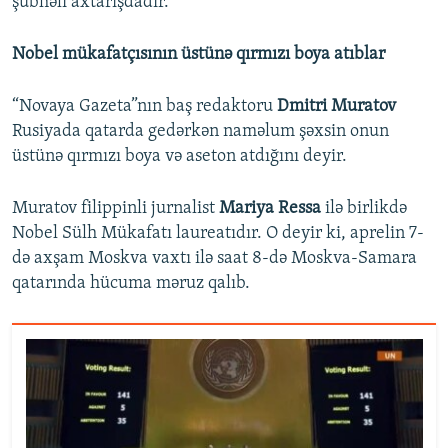
şübhəli axtarışdadır.
Nobel mükafatçısının üstünə qırmızı boya atıblar
“Novaya Gazeta”nın baş redaktoru
Dmitri Muratov
Rusiyada qatarda gedərkən naməlum şəxsin onun
üstünə qırmızı boya və aseton atdığını deyir.
Muratov filippinli jurnalist
Mariya Ressa
ilə birlikdə
Nobel Sülh Mükafatı laureatıdır. O deyir ki, aprelin 7-
də axşam Moskva vaxtı ilə saat 8-də Moskva-Samara
qatarında hücuma məruz qalıb.