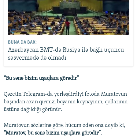
BUNA DA BAX:
Azərbaycan BMT-də Rusiya ilə bağlı üçüncü
səsvermədə də olmadı
“Bu sənə bizim uşaqlara görədir”
Qəzetin Telegram-da yerləşdirdiyi fotoda Muratovun
başından axan qırmızı boyanın köynəyinin, qollarının
üstünə dağıldığı görünür.
Muratovun sözlərinə görə, hücum edən ona deyib ki,
“Muratov, bu sənə bizim uşaqlara görədir”
.