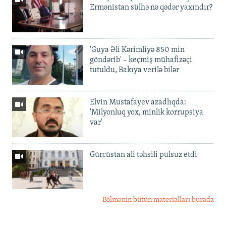
Ermənistan sülhə nə qədər yaxındır?
'Guya Əli Kərimliyə 850 min
göndərib' – keçmiş mühafizəçi
tutuldu, Bakıya verilə bilər
Elvin Mustafayev azadlıqda:
'Milyonluq yox, minlik korrupsiya
var'
Gürcüstan ali təhsili pulsuz etdi
Bölmənin bütün materialları burada