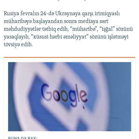
Rusiya fevralın 24-də Ukraynaya qarşı irimiqyaslı
müharibəyə başlayandan sonra mediaya sərt
məhdudiyyətlər tətbiq edib, “müharibə”, “işğal” sözünü
yasaqlayıb, “xüsusi hərbi əməliyyat” sözünü işlətməyi
tövsiyə edib.
BUNA DA BAX: