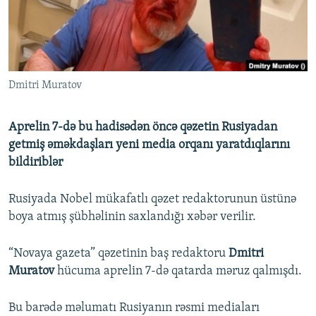
İNFOQRAFIKA
AZƏRBAYCAN ƏDƏBIYYATI KITABXANASI
MISSIYAMIZ
BIZI IZLƏ
KARIKATURA
İSLAM VƏ DEMOKRATIYA
PEŞƏ ETIKASI VƏ JURNALISTIKA STANDARTLARIMIZ
İZ - MƏDƏNIYYƏT PROQRAMI
MATERIALLARIMIZDAN ISTIFADƏ
Dmitri Muratov
AZADLIQRADIOSU MOBIL TELEFONUNUZDA
RFE/RL-in bütün saytları
BIZIMLƏ ƏLAQƏ
Aprelin 7-də bu hadisədən öncə qəzetin Rusiyadan
XƏBƏR BÜLLETENLƏRIMIZ
getmiş əməkdaşları yeni media orqanı yaratdıqlarını
bildiriblər
Rusiyada Nobel mükafatlı qəzet redaktorunun üstünə
boya atmış şübhəlinin saxlandığı xəbər verilir.
“Novaya gazeta” qəzetinin baş redaktoru
Dmitri
Muratov
hücuma aprelin 7-də qatarda məruz qalmışdı.
Bu barədə məlumatı Rusiyanın rəsmi mediaları