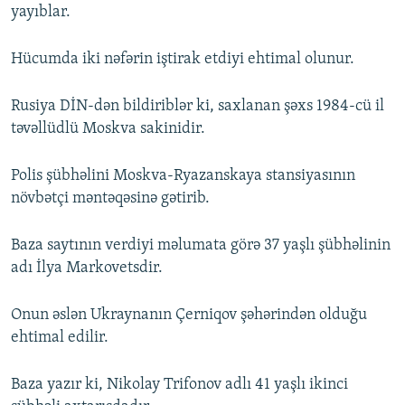
yayıblar.
Hücumda iki nəfərin iştirak etdiyi ehtimal olunur.
Rusiya DİN-dən bildiriblər ki, saxlanan şəxs 1984-cü il
təvəllüdlü Moskva sakinidir.
Polis şübhəlini Moskva-Ryazanskaya stansiyasının
növbətçi məntəqəsinə gətirib.
Baza saytının verdiyi məlumata görə 37 yaşlı şübhəlinin
adı İlya Markovetsdir.
Onun əslən Ukraynanın Çerniqov şəhərindən olduğu
ehtimal edilir.
Baza yazır ki, Nikolay Trifonov adlı 41 yaşlı ikinci