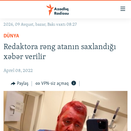
Keçid
linkləri
Əsas
2026, 09 Avqust, bazar, Bakı vaxtı 08:27
məzmuna
GÜNDƏM
DÜNYA
qayıt
#İZAHLA
Əsas
Redaktora rəng atanın saxlandığı
KORRUPSIOMETR
naviqasiyaya
xəbər verilir
qayıt
#ƏSLINDƏ
Axtarışa
Aprel 08, 2022
FƏRQƏ BAX
keç
QANUNI DOĞRU
Paylaş
VPN-siz açmaq
ARAŞDIRMA
MULTIMEDIA
RADIO ARXIV
VIDEO
HAQQIMIZDA
FOTOQALEREYA
OXU ZALI