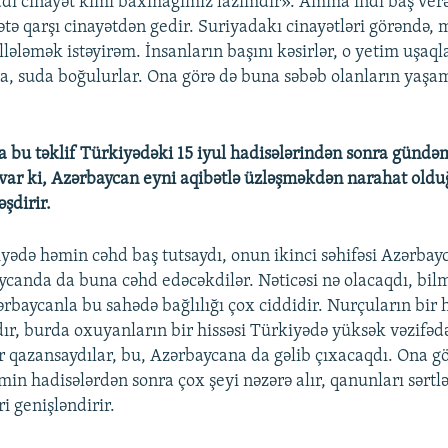
adi cinayət kimi baxmağımız lazımdır». Amma indi baş verə
lətə qarşı cinayətdən gedir. Suriyadakı cinayətləri görəndə,
llələmək istəyirəm. İnsanların başını kəsirlər, o yetim uşaql
, suda boğulurlar. Ona görə də buna səbəb olanların yaşa
 bu təklif Türkiyədəki 15 iyul hadisələrindən sonra gündəm
var ki, Azərbaycan eyni aqibətlə üzləşməkdən narahat old
əşdirir.
yədə həmin cəhd baş tutsaydı, onun ikinci səhifəsi Azərbay
canda da buna cəhd edəcəkdilər. Nəticəsi nə olacaqdı, bi
rbaycanla bu sahədə bağlılığı çox ciddidir. Nurçuların bir h
r, burda oxuyanların bir hissəsi Türkiyədə yüksək vəzifədə 
 qazansaydılar, bu, Azərbaycana da gəlib çıxacaqdı. Ona g
n hadisələrdən sonra çox şeyi nəzərə alır, qanunları sərtlə
ri genişləndirir.