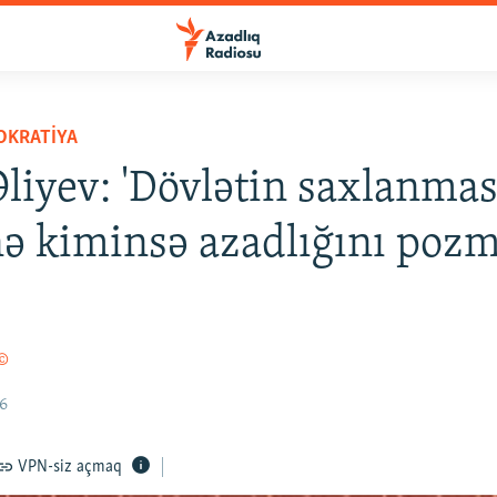
OKRATIYA
Əliyev: 'Dövlətin saxlanmas
nə kiminsə azadlığını poz
 ©
16
VPN-siz açmaq