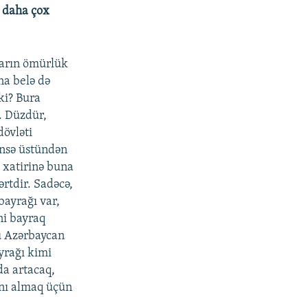
i daha çox
nların ömürlük
na belə də
ki? Bura
. Düzdür,
dövləti
insə üstündən
 xatirinə buna
rtdir. Sadəcə,
bayrağı var,
ni bayraq
nu Azərbaycan
yrağı kimi
da artacaq,
ını almaq üçün