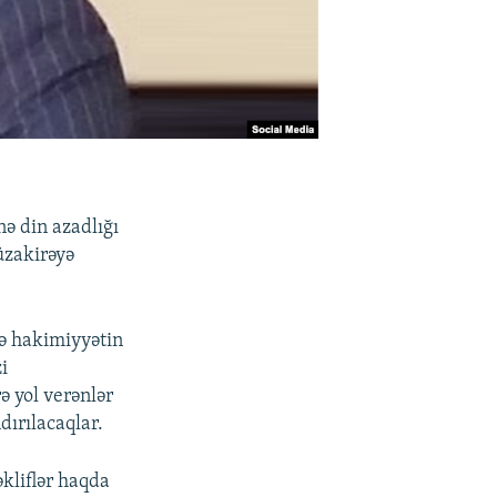
nə din azadlığı
müzakirəyə
də hakimiyyətin
i
ə yol verənlər
ırılacaqlar.
əkliflər haqda