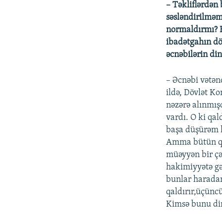
– Təkliflərdən 
səsləndirilməmə
normaldırmı? B
ibadətgahın dö
əcnəbilərin din
– Əcnəbi vətən
ildə, Dövlət K
nəzərə alınmış
vardı. O ki qa
başa düşürəm k
Amma bütün qan
müəyyən bir çər
hakimiyyətə gə
bunlar haradan 
qaldırır,üçünc
Kimsə bunu din