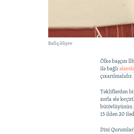
Rafiq Əliyev
Ölkə başçısı İl
ilə bağlı
əlavəl
çıxarılmalıdır.
Təkliflərdən b
zorla ələ keçir
bütövlüyünün p
15 ildən 20 il
Dini Qurumlarl