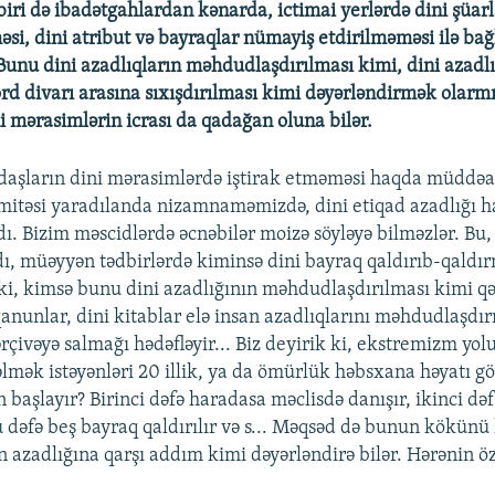
biri də ibadətgahlardan kənarda, ictimai yerlərdə dini şüar
si, dini atribut və bayraqlar nümayiş etdirilməməsi ilə bağl
unu dini azadlıqların məhdudlaşdırılması kimi, dini azadlı
rd divarı arasına sıxışdırılması kimi dəyərləndirmək olarmı
i mərasimlərin icrası da qadağan oluna bilər.
daşların dini mərasimlərdə iştirak etməməsi haqda müddəa
omitəsi yaradılanda nizamnaməmizdə, dini etiqad azadlığı
dı. Bizim məscidlərdə əcnəbilər moizə söyləyə bilməzlər. Bu
ldı, müəyyən tədbirlərdə kiminsə dini bayraq qaldırıb-qald
i, kimsə bunu dini azadlığının məhdudlaşdırılması kimi qəb
unlar, dini kitablar elə insan azadlıqlarını məhdudlaşdır
çivəyə salmağı hədəfləyir... Biz deyirik ki, ekstremizm yolu
lmək istəyənləri 20 illik, ya da ömürlük həbsxana həyatı göz
başlayır? Birinci dəfə haradasa məclisdə danışır, ikinci də
ü dəfə beş bayraq qaldırılır və s... Məqsəd də bunun kökünü
 azadlığına qarşı addım kimi dəyərləndirə bilər. Hərənin öz