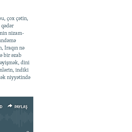
bu, çox çətin,
u qədər
ənin nizam-
gündəmə
, İraqın nə
ə bir əzab
dəyişmək, dini
lərin, indiki
mək niyyətində
D
PAYLAŞ