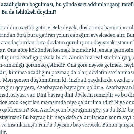
zadlıqların boğulması, bu yöndə sərt addımlar qarşı tərəf
. Bu da təhlükəli deyilmi?
rt addım sərtlik gətirir. Belə deyək, dövlətimiz həmin insa
ından ötrü bura gətirən yolun qabağını əvvəlcədən alır. Bu
ətəndaş birdən-birə dövlətin quruluşunu dəyişmək istəmir 
 var. Ona görə kökündən kəsmək lazımdır ki, əmələ gəlməsin
 düşüncə azadlığı pozula bilər. Amma biz realist olmalıyıq, 
-amanlığı qorumaq çətindir. Ona görə nəyəsə getmək, nəy
ır, kiminsə azadlığını pozmaq da olar, dövlətin saxlanması
. Mən şəxsən düşünmürəm ki, inzibati qaydalarda cəzalar sə
ayrağını qoy yerə, Azərbaycan bayrağını qaldır». Azərbaycan 
stitusiyası var. Dini bayraq dini dövlətin rəmzidir və bu di
dövlətdə keçirilən mərasimdə niyə qaldırılmalıdır? Niyə o
ə qaldırırsan? Sən Azərbaycan bayrağının göy, ya da İŞİD ba
stəyirsən? Bu bayraq bir neçə dəfə qaldırılandan sonra sayı 
q və insanlarınşüurunda dəyişmə baş verəcək. Bunun qarşıs
lır.