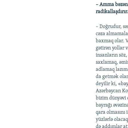
– Amma bəzən a
radikallaşdırır
– Doğrudur, sə
cəza almamalar
baxmaq olar. V
gətirən yollar
insanların söz,
saxlamaq, əmin
adlamaq lazımd
da getmək olar
deyilir ki, «b
Azərbaycan Kon
bizim dünyəvi 
bayrağı əvəzin
qara olmasını i
yüzlərlə olaca
də addımlar atı