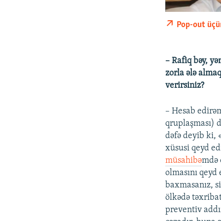
Pop-out üçü
– Rafiq bəy, y
zorla ələ alma
verirsiniz?
– Hesab edirəm
qruplaşması) d
dəfə deyib ki,
xüsusi qeyd edi
müsahibə
mdə d
olmasını qeyd 
baxmasanız, si
ölkədə təxribat
preventiv addı