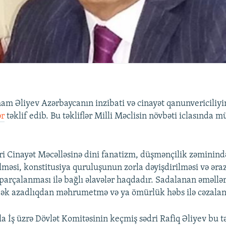
ham Əliyev Azərbaycanın inzibati və cinayət qanunvericiliyi
ər
təklif edib. Bu təkliflər Milli Məclisin növbəti iclasında 
iri Cinayət Məcəlləsinə dini fanatizm, düşmənçilik zəminin
ilməsi, konstitusiya quruluşunun zorla dəyişdirilməsi və əraz
arçalanması ilə bağlı əlavələr haqdadır. Sadalanan əməllər
ədək azadlıqdan məhrumetmə və ya ömürlük həbs ilə cəzaland
a İş üzrə Dövlət Komitəsinin keçmiş sədri Rafiq Əliyev bu t