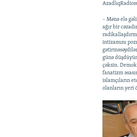
AzadlıqRadios
– Mənə elə gəli
ağır bir cəzad
radikallaşdırm
intizamını po
gətirməsəydilə
günə düşdüyünü
çəksin. Demokr
fanatizm əsası
islamçıların e
olanların yeri