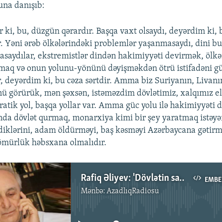
una danışıb:
r ki, bu, düzgün qərardır. Başqa vaxt olsaydı, deyərdim ki, 
ır. Yəni ərəb ölkələrindəki problemlər yaşanmasaydı, dini b
asaydılar, ekstremistlər dindən hakimiyyəti devirmək, ölk
zmaq və onun yolunu-yönünü dəyişməkdən ötrü istifadəni 
r, deyərdim ki, bu cəza sərtdir. Amma biz Suriyanın, Livanın
 görürük, mən şəxsən, istəməzdim dövlətimiz, xalqımız el
atik yol, başqa yollar var. Amma güc yolu ilə hakimiyyəti 
nda dövlət qurmaq, monarxiya kimi bir şey yaratmaq istəyən
tdiklərini, adam öldürməyi, baş kəsməyi Azərbaycana gətir
 ömürlük həbsxana olmalıdır.
Rafiq Əliyev: 'Dövlətin saxlanması xatirinə kiminsə azadlığını pozmaq da olar' [audio]
EMBE
Mənbə:
AzadlıqRadiosu
No media source currently available