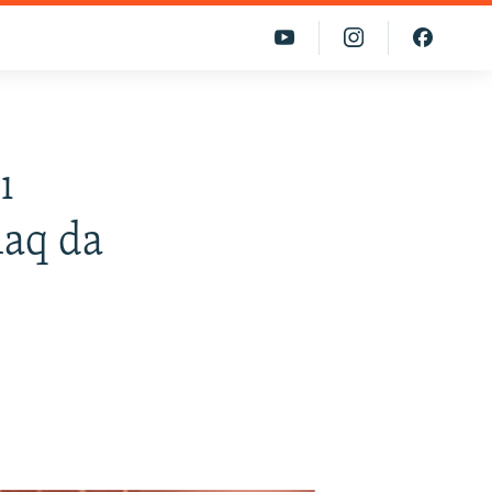
ı
maq da