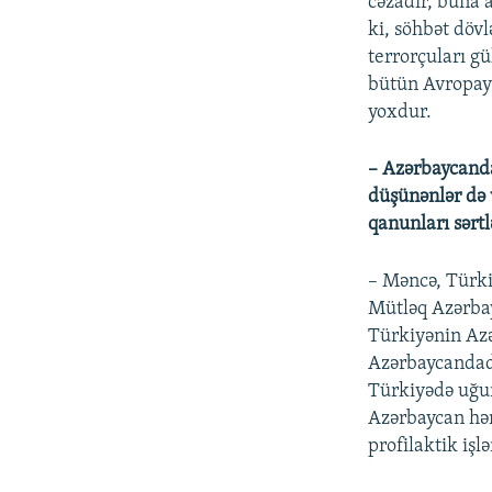
cəzadır, buna 
ki, söhbət döv
terrorçuları gü
bütün Avropaya
yoxdur.
– Azərbaycanda
düşünənlər də 
qanunları sərtl
– Məncə, Türki
Mütləq Azərbay
Türkiyənin Azə
Azərbaycandadı
Türkiyədə uğur
Azərbaycan həmi
profilaktik işlə