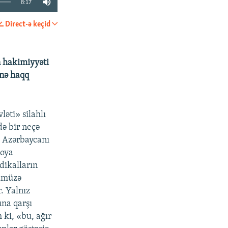
8:17
Direct-ə keçid
PAYLAŞ
n hakimiyyəti
inə haqq
əti» silahlı
də bir neçə
. Azərbaycanı
ioya
dikalların
zümüzə
. Yalnız
una qarşı
 ki, «bu, ağır