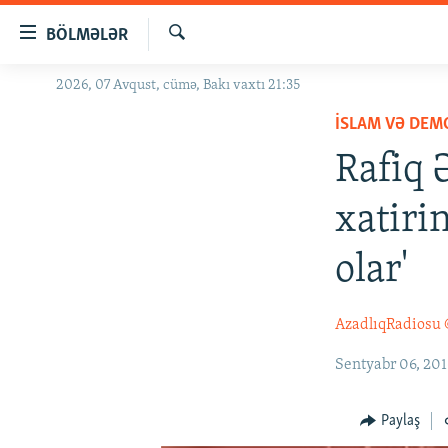
Keçid
BÖLMƏLƏR
linkləri
Axtar
Əsas
2026, 07 Avqust, cümə, Bakı vaxtı 21:35
GÜNDƏM
məzmuna
İSLAM VƏ DEM
#İZAHLA
qayıt
Əsas
Rafiq 
KORRUPSIOMETR
naviqasiyaya
#ƏSLINDƏ
qayıt
xatiri
Axtarışa
FƏRQƏ BAX
keç
olar'
QANUNI DOĞRU
ARAŞDIRMA
AzadlıqRadiosu
MULTIMEDIA
Sentyabr 06, 20
RADIO ARXIV
VIDEO
HAQQIMIZDA
FOTOQALEREYA
OXU ZALI
Paylaş