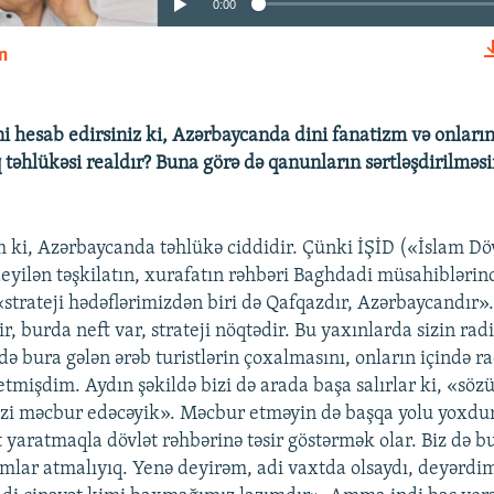
0:00
n
EMBED
əni hesab edirsiniz ki, Azərbaycanda dini fanatizm və onları
q təhlükəsi realdır? Buna görə də qanunların sərtləşdirilməs
 ki, Azərbaycanda təhlükə ciddidir. Çünki İŞİD («İslam Dövl
eyilən təşkilatın, xurafatın rəhbəri Baghdadi müsahiblərin
 «strateji hədəflərimizdən biri də Qafqazdır, Azərbaycandır»
r, burda neft var, strateji nöqtədir. Bu yaxınlarda sizin rad
ə bura gələn ərəb turistlərin çoxalmasını, onların içində ra
etmişdim. Aydın şəkildə bizi də arada başa salırlar ki, «sö
zi məcbur edəcəyik». Məcbur etməyin də başqa yolu yoxdur
 yaratmaqla dövlət rəhbərinə təsir göstərmək olar. Biz də b
mlar atmalıyıq. Yenə deyirəm, adi vaxtda olsaydı, deyərdim