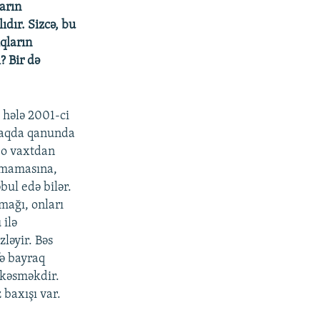
ların
ıdır. Sizcə, bu
qların
? Bir də
 hələ 2001-ci
 haqda qanunda
, o vaxtdan
ırmamasına,
ul edə bilər.
mağı, onları
 ilə
ləyir. Bəs
fə bayraq
 kəsməkdir.
 baxışı var.