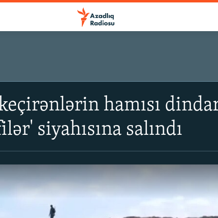
 keçirənlərin hamısı dinda
lər' siyahısına salındı