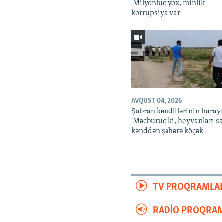
'Milyonluq yox, minlik
korrupsiya var'
AVQUST 04, 2026
Şabran kəndlilərinin harayı
'Məcburuq ki, heyvanları s
kənddən şəhərə köçək'
TV PROQRAMLA
RADIO PROQRAM