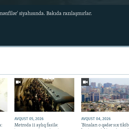
ənfilər' siyahısında. Bakıda razılaşmırlar.
Auto
240p
360p
720p
1080p
AVQUST 05, 2026
AVQUST 04, 2026
a:
Metroda 11 aylıq fasilə:
'Binaları o qədər sıx tikib