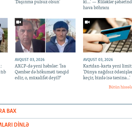
'Daşınma pulsuz olsun'
ki...' — Küləklər şəhərin
hava böhranı
AVQUST 03, 2026
AVQUST 03, 2026
:
AXCP-də yeni həbslər: 'İsa
Kartdan-karta yeni limit
atıb
Qəmbər də hökuməti tənqid
'Dünya nağdsız ödənişlə
edir, o, müxalifət deyil?'
keçir, bizdə isə tərsinə...'
Bütün hissəl
RA BAX
LARI DINLƏ