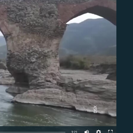
able
Auto
3:21