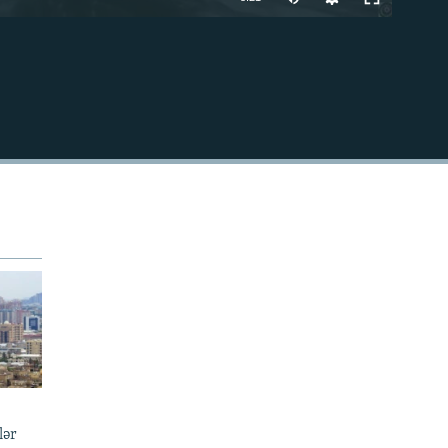
240p
EMBED
360p
480p
720p
1080p
480p
lər