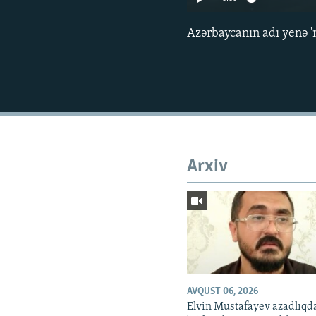
Azərbaycanın adı yenə 'm
Arxiv
AVQUST 06, 2026
Elvin Mustafayev azadlıqd