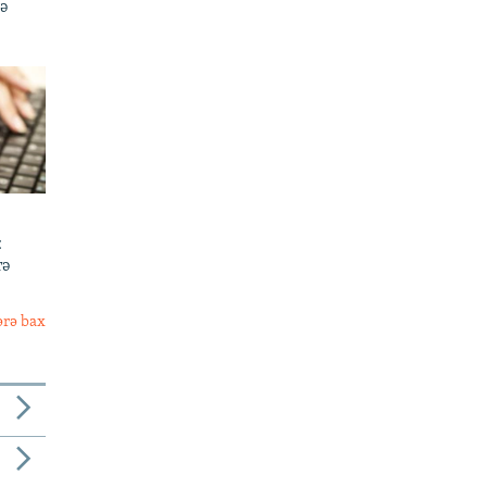
də
:
rə
ərə bax