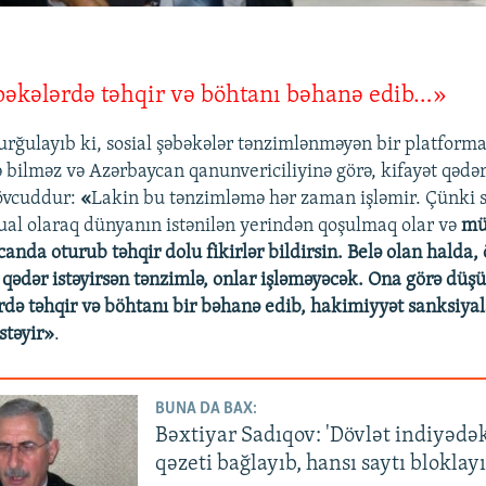
bəkələrdə təhqir və böhtanı bəhanə edib…»
ğulayıb ki, sosial şəbəkələr tənzimlənməyən bir platform
ə bilməz və Azərbaycan qanunvericiliyinə görə, kifayət qədə
övcuddur:
«
Lakin bu tənzimləmə hər zaman işləmir. Çünki s
tual olaraq dünyanın istənilən yerindən qoşulmaq olar və
müt
nda oturub təhqir dolu fikirlər bildirsin. Belə olan halda,
 qədər istəyirsən tənzimlə, onlar işləməyəcək. Ona görə düş
ərdə təhqir və böhtanı bir bəhanə edib, hakimiyyət sanksiyal
stəyir»
.
BUNA DA BAX:
Bəxtiyar Sadıqov: 'Dövlət indiyədə
qəzeti bağlayıb, hansı saytı bloklayı