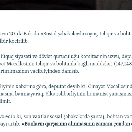
rın 20-də Bakıda «Sosial şəbəkələrdə söyüş, təhqir və böh
bir keçirilib.
 Hüquq siyasəti və dövlət quruculuğu komitəsinin üzvü, dep
ət Məcəlləsinin təhqir və böhtanla bağlı maddələri (147,148
rtırılmasının vacibliyindən danışıb.
iyinin xəbərinə görə, deputat deyib ki, Cinayət Məcəlləsind
asına baxmayaraq, ölkə rəhbərliyinin humanist yanaşması
ilmir.
ə edib ki, son vaxtlar sosial şəbəkələrdə şantaj, böhtan və t
ayı artıb.
«Bunların qarşısının alınmasının zamanı çoxdan 