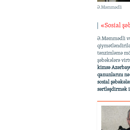
Ə.Məmmədli
«Sosial şə
Ə.Məmmədli vur
qiymətləndiril
tənzimləmə m
şəbəkələrə vir
kimsə Azərbayca
qanunlarını nə
sosial şəbəkəl
sərtləşdirmək i