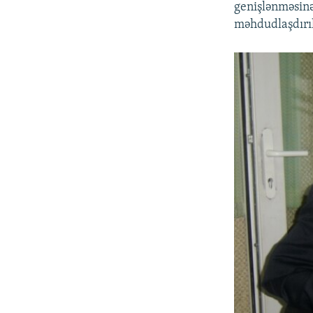
genişlənməsinə
məhdudlaşdırıl