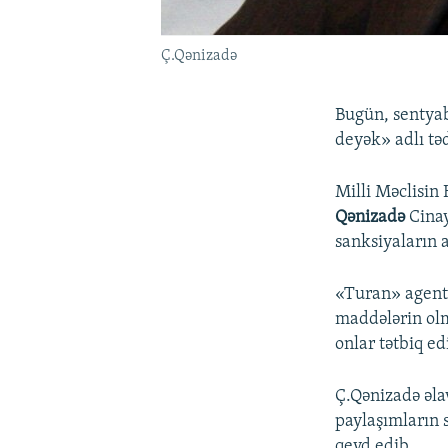
Ç.Qənizadə
Bugün, sentyab
deyək» adlı təd
Milli Məclisin
Qənizadə
Cinay
sanksiyaların a
«Turan» agentl
maddələrin olm
onlar tətbiq ed
Ç.Qənizadə əlav
paylaşımların s
qeyd edib.