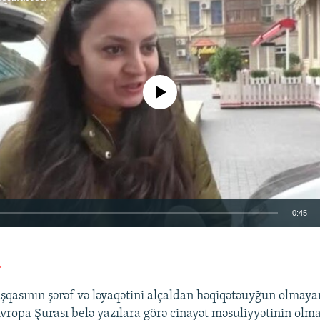
No media source currently available
0:45
EMBED
a
şqasının şərəf və ləyaqətini alçaldan həqiqətəuyğun olmay
Avropa Şurası belə yazılara görə cinayət məsuliyyətinin ol