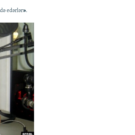
də edərlər
»
.