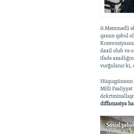
Ə.Məmmədli əla
qanun qəbul o
Konvensiyasın
daxil olub və 
ifadə azadlığın
vurğulanır ki,
Hüquqşünasın s
Milli Fəaliyyət
dekriminallaş
diffamasiya ha
Mənbə:
Azadl