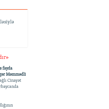
ləsiylə
dır»
s fayda
sgər Məmmədli
ağlı Cinayət
ərbaycanda
dlığının