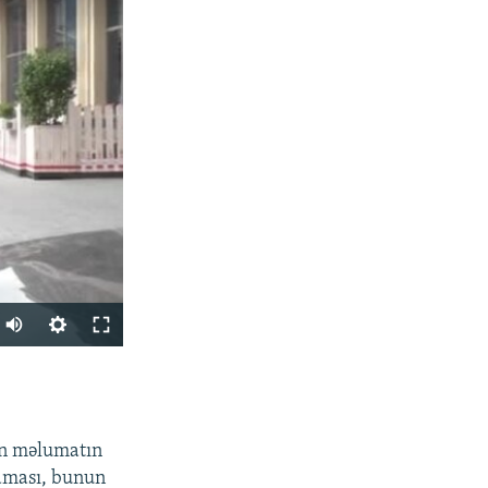
PAYLAŞ
an məlumatın
maması, bunun