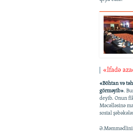
«İfadə aza
«Böhtan və təhq
görməyib»
. Bu
deyib. Onun fik
Məcəlləsinə ma
sosial şəbəkələ
Ə.Məmmədlinin 