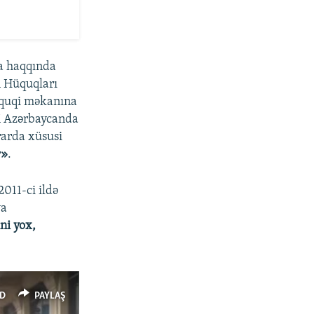
a haqqında
n Hüquqları
üquqi məkanına
M Azərbaycanda
ərarda xüsusi
r
»
.
011-ci ildə
ya
ni yox,
D
PAYLAŞ