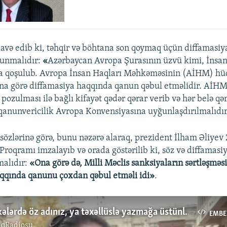
və edib ki, təhqir və böhtana son qoymaq üçün diffamasiy
lunmalıdır:
«
Azərbaycan Avropa Şurasının üzvü kimi, İnsa
a qoşulub. Avropa İnsan Haqları Məhkəməsinin (AİHM) h
ona görə diffamasiya haqqında qanun qəbul etməlidir. AİH
 pozulması ilə bağlı kifayət qədər qərar verib və hər belə q
 qanunvericilik Avropa Konvensiyasına uyğunlaşdırılmalıdı
özlərinə görə, bunu nəzərə alaraq, prezident İlham Əliyev 2
 Proqramı imzalayıb və orada göstərilib ki, söz və diffamasi
malıdır:
«Ona görə də, Milli Məclis sanksiyaların sərtləşməsi
qqında qanunu çoxdan qəbul etməli idi»
.
Sosial şəbəkələrdə öz adınız, ya təxəllüslə yazmağa üstünlük verirsiz?
EMBE
ıqRadiosu