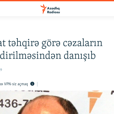
t təhqirə görə cəzaların
şdirilməsindən danışıb
19
VPN-siz açmaq