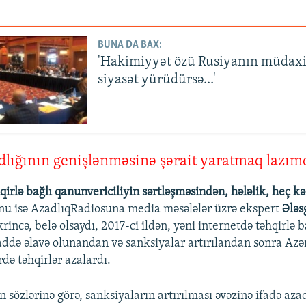
BUNA DA BAX:
'Hakimiyyət özü Rusiyanın müdaxi
siyasət yürüdürsə...'
dlığının genişlənməsinə şərait yaratmaq lazım
irlə bağlı qanunvericiliyin sərtləşməsindən, hələlik, heç kə
nu isə AzadlıqRadiosuna media məsələlər üzrə ekspert
Ələ
rincə, belə olsaydı, 2017-ci ildən, yəni internetdə təhqirlə b
ddə əlavə olunandan və sanksiyalar artırılandan sonra Az
rdə təhqirlər azalardı.
sözlərinə görə, sanksiyaların artırılması əvəzinə ifadə aza