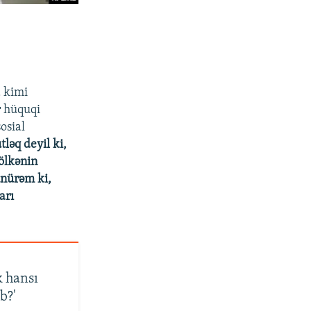
a kimi
r hüquqi
osial
ləq deyil ki,
 ölkənin
ünürəm ki,
arı
k hansı
b?'