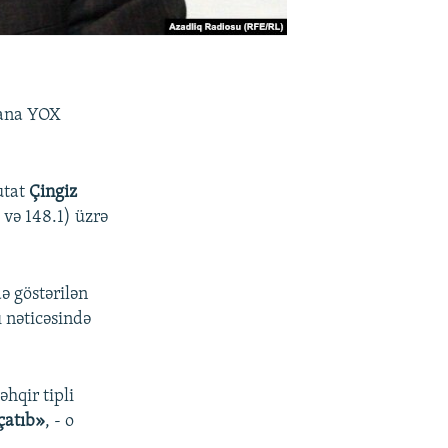
tana YOX
utat
Çingiz
 və 148.1) üzrə
ə göstərilən
 nəticəsində
əhqir tipli
çatıb»
, - o