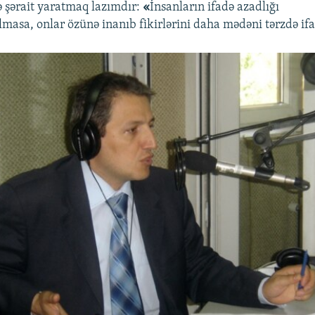
 şərait yaratmaq lazımdır:
«
İnsanların ifadə azadlığı
masa, onlar özünə inanıb fikirlərini daha mədəni tərzdə ifa