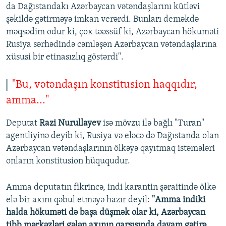
da Dağıstandakı Azərbaycan vətəndaşlarını kütləvi
şəkildə gətirməyə imkan verərdi. Bunları deməkdə
məqsədim odur ki, çox təəssüf ki, Azərbaycan hökuməti
Rusiya sərhədində cəmləşən Azərbaycan vətəndaşlarına
xüsusi bir etinasızlıq göstərdi".
"Bu, vətəndaşın konstitusion haqqıdır,
amma..."
Deputat
Razi Nurullayev
isə mövzu ilə bağlı "Turan"
agentliyinə deyib ki, Rusiya və eləcə də Dağıstanda olan
Azərbaycan vətəndaşlarının ölkəyə qayıtmaq istəmələri
onların konstitusion hüququdur.
Amma deputatın fikrincə, indi karantin şəraitində ölkə
elə bir axını qəbul etməyə hazır deyil:
"Amma indiki
halda hökuməti də başa düşmək olar ki, Azərbaycan
tibb mərkəzləri gələn axının qarşısında davam gətirə