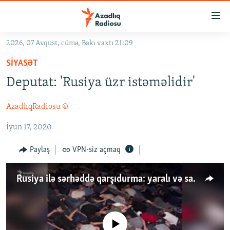
Keçid
linkləri
Əsas
2026, 07 Avqust, cümə, Bakı vaxtı 21:09
məzmuna
GÜNDƏM
SIYASƏT
qayıt
#İZAHLA
Əsas
Deputat: 'Rusiya üzr istəməlidir'
KORRUPSIOMETR
naviqasiyaya
qayıt
AzadlıqRadiosu ©
#ƏSLINDƏ
Axtarışa
İyun 17, 2020
FƏRQƏ BAX
keç
QANUNI DOĞRU
Paylaş
VPN-siz açmaq
ARAŞDIRMA
Rusiya ilə sərhəddə qarşıdurma: yaralı və saxlananlar var
MULTIMEDIA
RADIO ARXIV
VIDEO
HAQQIMIZDA
FOTOQALEREYA
OXU ZALI
No media source currently available