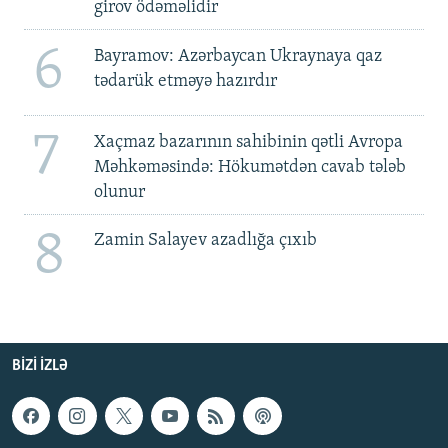
girov ödəməlidir
6
Bayramov: Azərbaycan Ukraynaya qaz
tədarük etməyə hazırdır
7
Xaçmaz bazarının sahibinin qətli Avropa
Məhkəməsində: Hökumətdən cavab tələb
olunur
8
Zamin Salayev azadlığa çıxıb
BIZI IZLƏ