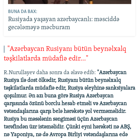
BUNA DA BAX:
Rusiyada yaşayan azərbaycanlı: məsciddə
gecələməyə məcburam
"Azərbaycan Rusiyanı bütün beynəlxalq
təşkilatlarda müdafiə edir..."
R.Nurullayev daha sonra da əlavə edib:
"Azərbaycan
Rusiya ilə dost ölkədir, Rusiyanı bütün beynəlxalq
təşkilatlarda müdafiə edir, Rusiya əleyhinə sanksiyalara
qoşulmur. Ən azı buna görə Rusiya Azərbaycan
qarşısında özünü borclu hesab etməli və Azərbaycan
vətəndaşlarına qarşı belə hərəkətə yol verməməlidir.
Rusiya bu məsələnin səngiməsi üçün Azərbaycan
tərəfindən üzr istəməlidir. Çünki eyni hərəkəti nə ABŞ,
nə Yaponiya, nə də Avropa Birliyi vətəndaşlarına edə