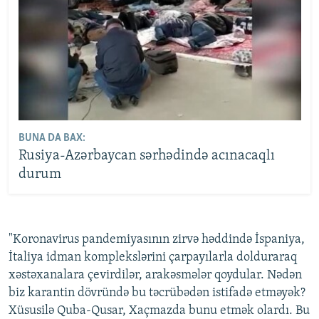
BUNA DA BAX:
Rusiya-Azərbaycan sərhədində acınacaqlı
durum
"Koronavirus pandemiyasının zirvə həddində İspaniya,
İtaliya idman komplekslərini çarpayılarla dolduraraq
xəstəxanalara çevirdilər, arakəsmələr qoydular. Nədən
biz karantin dövründə bu təcrübədən istifadə etməyək?
Xüsusilə Quba-Qusar, Xaçmazda bunu etmək olardı. Bu