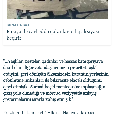
BUNA DA BAX:
Rusiya ilə sərhəddə qalanlar aclıq aksiyası
keçirir
"...Yaşlılar, xəstələr, qadınlar və həssas kateqoriyaya
daxil olan digər vətəndaşlarımızın prioritet təşkil
etdiyini, geri dönüşün ölkəmizdəki karantin yerlərinin
qəbuletmə imkanları ilə bilavasitə əlaqəli olduğunu
qeyd etmişik. Sərhəd keçid məntəqəsinə toplaşmağın
çıxış yolu olmadığı və mövcud vəziyyətdə anlayış
göstərmələrini israrla xahiş etmişik"
.
Prezidentin köməkçisi Hikmət Hacıyev də oxşar