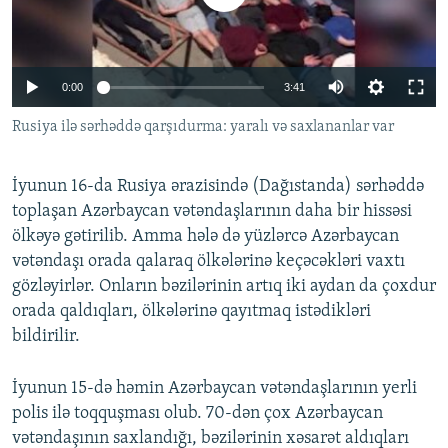
İNFOQRAFIKA
AZƏRBAYCAN ƏDƏBIYYATI KITABXANASI
MISSIYAMIZ
BIZI IZLƏ
KARIKATURA
İSLAM VƏ DEMOKRATIYA
PEŞƏ ETIKASI VƏ JURNALISTIKA STANDARTLARIMIZ
Auto
0:00
3:41
İZ - MƏDƏNIYYƏT PROQRAMI
MATERIALLARIMIZDAN ISTIFADƏ
270p
AZADLIQRADIOSU MOBIL TELEFONUNUZDA
Rusiya ilə sərhəddə qarşıdurma: yaralı və saxlananlar var
RFE/RL-in bütün saytları
360p
BIZIMLƏ ƏLAQƏ
İyunun 16-da Rusiya ərazisində (Dağıstanda) sərhəddə
480p
XƏBƏR BÜLLETENLƏRIMIZ
Auto
270p
360p
480p
toplaşan Azərbaycan vətəndaşlarının daha bir hissəsi
1080p
ölkəyə gətirilib. Amma hələ də yüzlərcə Azərbaycan
1080p
vətəndaşı orada qalaraq ölkələrinə keçəcəkləri vaxtı
gözləyirlər. Onların bəzilərinin artıq iki aydan da çoxdur
orada qaldıqları, ölkələrinə qayıtmaq istədikləri
bildirilir.
İyunun 15-də həmin Azərbaycan vətəndaşlarının yerli
polis ilə toqquşması olub. 70-dən çox Azərbaycan
vətəndaşının saxlandığı, bəzilərinin xəsarət aldıqları