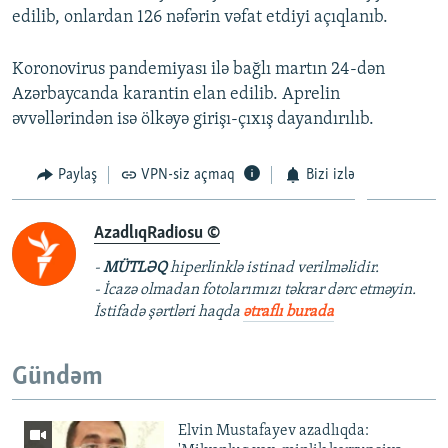
edilib, onlardan 126 nəfərin vəfat etdiyi açıqlanıb.
Koronovirus pandemiyası ilə bağlı martın 24-dən
Azərbaycanda karantin elan edilib. Aprelin
əvvəllərindən isə ölkəyə girişı-çıxış dayandırılıb.
Paylaş
VPN-siz açmaq
Bizi izlə
AzadlıqRadiosu ©
-
MÜTLƏQ
hiperlinklə istinad verilməlidir.
- İcazə olmadan fotolarımızı təkrar dərc etməyin.
İstifadə şərtləri haqda
ətraflı burada
Gündəm
Elvin Mustafayev azadlıqda: