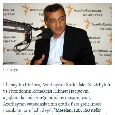
İ.İsmayıl
İ.İsmayılın fikrincə, Azərbaycan Xarici İşlər Nazirliyinin
və Prezidentin köməkçisi Hikmət Hacıyevin
açıqlamalarında vurğuladıqları məqam, yəni,
Azərbaycan vətəndaşlarının qrafik üzrə gətirilməsi
məsələnin tam həlli deyil:
"Məsələni 120, 150 nəfər