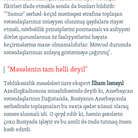
fikirləri ifadə etməklə sonda da bunları bildirib:
""Samur" sərhəd-keçid məntəqəsi ətrafına toplaşan
vətəndaşlarımız müəyyən olunmuş qaydalara riayət
etməli, növbəlilik prinsiplərini pozmamalı və aidiyyəti
dövlət qurumlarının öz fəaliyyətlərini həyata
keçirmələrinə mane olmamalıdırlar. Mövcud durumda
vətəndaşlarımızı anlayış göstərməyə çağırırıq".
"Məsələnin tam həlli deyil"
Təhlükəsizlik məsələləri üzrə ekspert
İlham İsmayıl
AzadlıqRadiosuna müsahibəsində deyib ki, Azərbaycan
vətəndaşlarının Dağıstanda, Rusiyanın Azərbaycanla
sərhədində toplaşmaları bu vaxta qədər xüsusi olaraq
nəzərə alınmalı idi. O qeyd edib ki, həmin şəxslərin
çoxu Rusiyada işləyir və bu amili də öndə tutmaq önəm
kəsb edirdi.