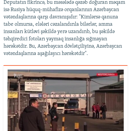
Deputatın fikrincə, bu məsələdə qəzəb doğuran məqam
isə Rusiya hüquq-mühafizə orqanlarının Azərbaycan
vətəndaşlarına qarşı davranışıdır: "Kimlərsə qanuna
tabe olmursa, elələri cəzalandırıla bilərlər, amma
insanları kütləvi şəkildə yerə uzandırıb, bu şəkildə
təhqiredici fotoları yaymaq insanlığa sığmayan
hərəkətdir. Bu, Azərbaycan dövlətçiliyinə, Azərbaycan
vətəndaşlarına aşağılayıcı hərəkətdir".