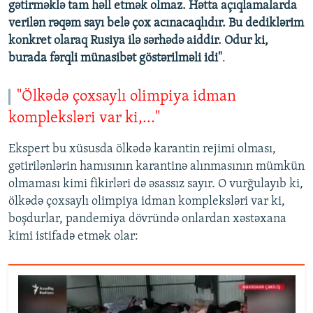
gətirməklə tam həll etmək olmaz. Hətta açıqlamalarda
verilən rəqəm sayı belə çox acınacaqlıdır. Bu dediklərim
konkret olaraq Rusiya ilə sərhədə aiddir. Odur ki,
burada fərqli münasibət göstərilməli idi"
.
"Ölkədə çoxsaylı olimpiya idman
kompleksləri var ki,..."
Ekspert bu xüsusda ölkədə karantin rejimi olması,
gətirilənlərin hamısının karantinə alınmasının mümkün
olmaması kimi fikirləri də əsassız sayır. O vurğulayıb ki,
ölkədə çoxsaylı olimpiya idman kompleksləri var ki,
boşdurlar, pandemiya dövründə onlardan xəstəxana
kimi istifadə etmək olar: