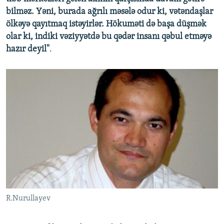
bilməz. Yəni, burada ağrılı məsələ odur ki, vətəndaşlar
ölkəyə qayıtmaq istəyirlər. Hökuməti də başa düşmək
olar ki, indiki vəziyyətdə bu qədər insanı qəbul etməyə
hazır deyil"
.
R.Nurullayev