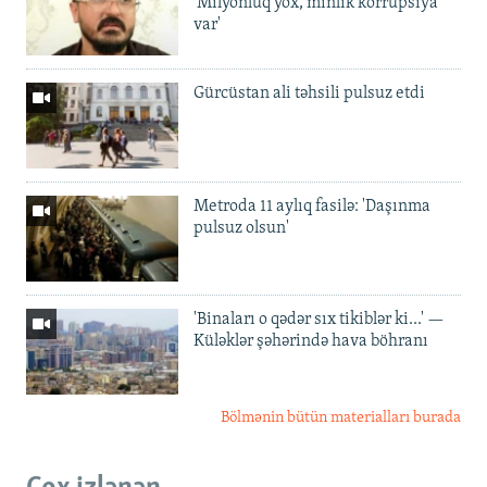
'Milyonluq yox, minlik korrupsiya
var'
Gürcüstan ali təhsili pulsuz etdi
Metroda 11 aylıq fasilə: 'Daşınma
pulsuz olsun'
'Binaları o qədər sıx tikiblər ki...' —
Küləklər şəhərində hava böhranı
Bölmənin bütün materialları burada