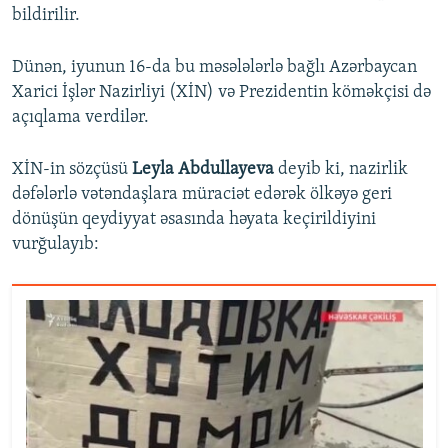
bildirilir.
Dünən, iyunun 16-da bu məsələlərlə bağlı Azərbaycan
Xarici İşlər Nazirliyi (XİN) və Prezidentin köməkçisi də
açıqlama verdilər.
XİN-in sözçüsü
Leyla Abdullayeva
deyib ki, nazirlik
dəfələrlə vətəndaşlara müraciət edərək ölkəyə geri
dönüşün qeydiyyat əsasında həyata keçirildiyini
vurğulayıb: