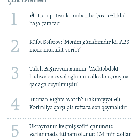
Çox izlənən
1
Tramp: İranla müharibə 'çox tezliklə'
başa çatacaq
2
Rüfət Səfərov: 'Mənim günahımdır ki, ABŞ
mənə mükafat verib?'
3
Taleh Bağırovun xanımı: 'Məktəbdəki
hadisədən əvvəl oğlumun ölkədən çıxışına
qadağa qoyulmuşdu'
4
'Human Rights Watch': Hakimiyyət Əli
Kərimliyə qarşı pis rəftara son qoymalıdır
5
Ukraynanın keçmiş səfiri qanunsuz
varlanmada ittiham olunur: 134 min dollar