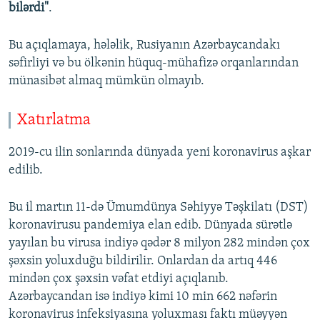
bilərdi"
.
Bu açıqlamaya, hələlik, Rusiyanın Azərbaycandakı
səfirliyi və bu ölkənin hüquq-mühafizə orqanlarından
münasibət almaq mümkün olmayıb.
Xatırlatma
2019-cu ilin sonlarında dünyada yeni koronavirus aşkar
edilib.
Bu il martın 11-də Ümumdünya Səhiyyə Təşkilatı (DST)
koronavirusu pandemiya elan edib. Dünyada sürətlə
yayılan bu virusa indiyə qədər 8 milyon 282 mindən çox
şəxsin yoluxduğu bildirilir. Onlardan da artıq 446
mindən çox şəxsin vəfat etdiyi açıqlanıb.
Azərbaycandan isə indiyə kimi 10 min 662 nəfərin
koronavirus infeksiyasına yoluxması faktı müəyyən