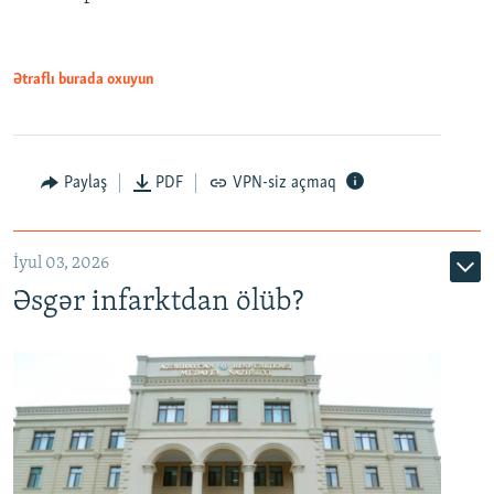
Ətraflı burada oxuyun
Auto
240p
360p
480p
Paylaş
PDF
VPN-siz açmaq
720p
1080p
İyul 03, 2026
Əsgər infarktdan ölüb?