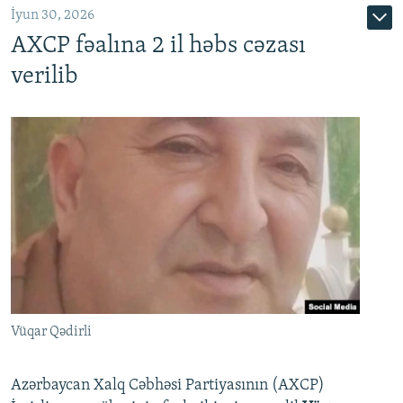
İyun 30, 2026
AXCP fəalına 2 il həbs cəzası
verilib
Vüqar Qədirli
Azərbaycan Xalq Cəbhəsi Partiyasının (AXCP)