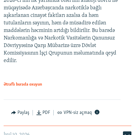
2026-cı ilin ilk yarısında ötən ilin analoji dövrü ilə
müqayisədə Azərbaycanda narkotiklə bağlı
aşkarlanan cinayət faktları azalsa da həm
tutulanların sayının, həm də müsadirə edilən
maddələrin həcminin artdığı bildirilir. Bu barədə
Narkomanlığa və Narkotik Vasitələrin Qanunsuz
Dövriyyəsinə Qarşı Mübarizə üzrə Dövlət
Komissiyasının İşçi Qrupunun məlumatında qeyd
edilir.
Ətraflı burada oxuyun
Paylaş
PDF
VPN-siz açmaq
İyul 10, 2026