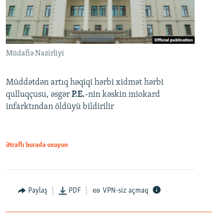
Müdafiə Nazirliyi
Müddətdən artıq həqiqi hərbi xidmət hərbi
qulluqçusu, əsgər
P.E.
-nin kəskin miokard
infarktından öldüyü bildirilir
Ətraflı burada oxuyun
Paylaş
PDF
VPN-siz açmaq