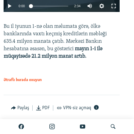
Auto
0:00
2:34
240p
Bu il iyunun 1-nə olan məlumata görə, ölkə
360p
banklarında vaxtı keçmiş kreditlərin məbləği
480p
635.4 milyon manata çatıb. Mərkəzi Bankın
720p
hesabatına əsasən, bu göstərici
mayın 1-i ilə
müqayisədə 21.2 milyon manat artıb.
1080p
Ətraflı burada oxuyun
Auto
240p
360p
480p
Paylaş
PDF
VPN-siz açmaq
720p
1080p
İyun 25, 2026