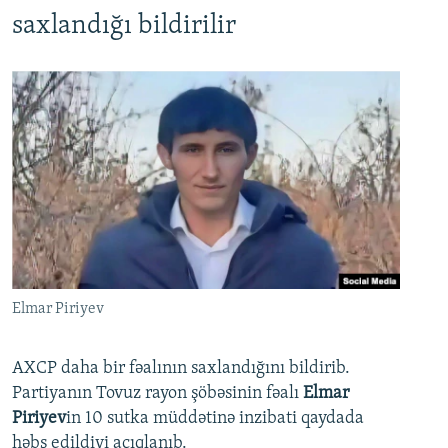
saxlandığı bildirilir
Elmar Piriyev
AXCP daha bir fəalının saxlandığını bildirib.
Partiyanın Tovuz rayon şöbəsinin fəalı
Elmar
Piriyev
in 10 sutka müddətinə inzibati qaydada
həbs edildiyi açıqlanıb.