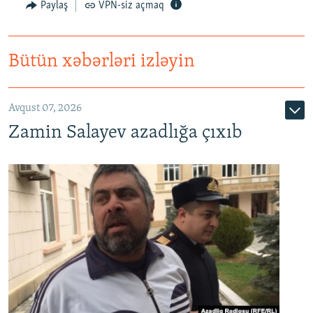
Paylaş
VPN-siz açmaq
Bütün xəbərləri izləyin
Avqust 07, 2026
Zamin Salayev azadlığa çıxıb