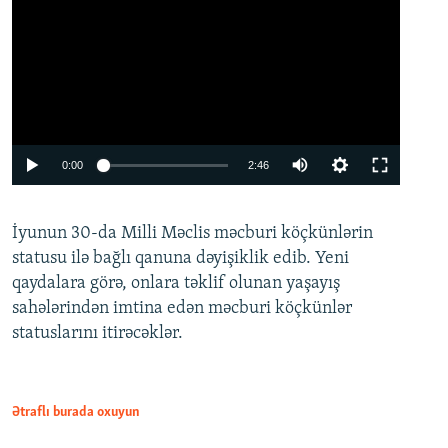
Auto
0:00
2:46
240p
İyunun 30-da Milli Məclis məcburi köçkünlərin
360p
statusu ilə bağlı qanuna dəyişiklik edib. Yeni
480p
qaydalara görə, onlara təklif olunan yaşayış
720p
sahələrindən imtina edən məcburi köçkünlər
statuslarını itirəcəklər.
1080p
Ətraflı burada oxuyun