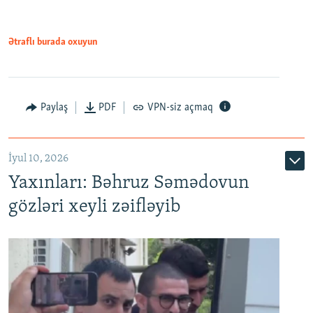
720p
1080p
1080p
Ətraflı burada oxuyun
Paylaş
PDF
VPN-siz açmaq
İyul 10, 2026
Yaxınları: Bəhruz Səmədovun
gözləri xeyli zəifləyib