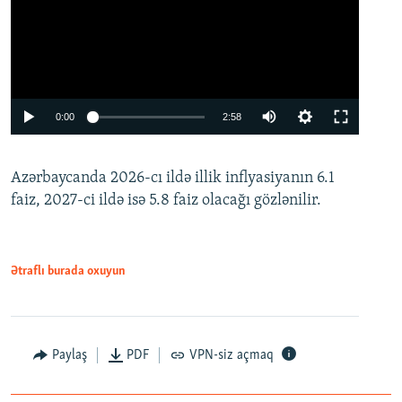
Auto
0:00
2:58
240p
Azərbaycanda 2026-cı ildə illik inflyasiyanın 6.1
360p
faiz, 2027-ci ildə isə 5.8 faiz olacağı gözlənilir.
480p
720p
1080p
Ətraflı burada oxuyun
Paylaş
PDF
VPN-siz açmaq