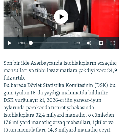
No media source currently available
Auto
0:00
5:23
240p
Son bir ildə Azərbaycanda istehlakçıların
360p
əczaçılıq
məhsulları və tibbi ləvazimatlara çəkdiyi xərc 24,9
480p
Auto
240p
360p
480p
faiz artıb.
720p
Bu barədə Dövlət Statistika Komitəsinin (DSK) bu
720p
1080p
gün, iyulun 16-da yaydığı məlumatda bildirilir.
1080p
DSK vurğulayır ki, 2026-cı ilin yanvar-iyun
aylarında pərakəndə ticarət şəbəkəsində
istehlakçılara 32,4 milyard manatlıq, o cümlədən
17,6 milyard manatlıq ərzaq məhsulları, içkilər və
tütün məmulatları, 14,8 milyard manatlıq qeyri-