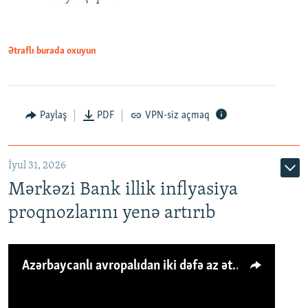
Ətraflı burada oxuyun
Paylaş
PDF
VPN-siz açmaq
İyul 31, 2026
Mərkəzi Bank illik inflyasiya
proqnozlarını yenə artırıb
Azərbaycanlı avropalıdan iki dəfə az ət yeyir, amma... 'Qiymət artımı qaçılmazdır'