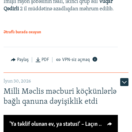
İmişli rayon şöbəsinin fəalı, ikinci qrup əlil
Vüqar
Qədirli
2 il müddətinə azadlıqdan məhrum edilib.
Ətraflı burada oxuyun
Paylaş
PDF
VPN-siz açmaq
İyun 30, 2026
Milli Məclis məcburi köçkünlərlə
bağlı qanuna dəyişiklik etdi
'Ya təklif olunan ev, ya status!' – Laçın köçkünü: 'Laçından başqa heç hara!'