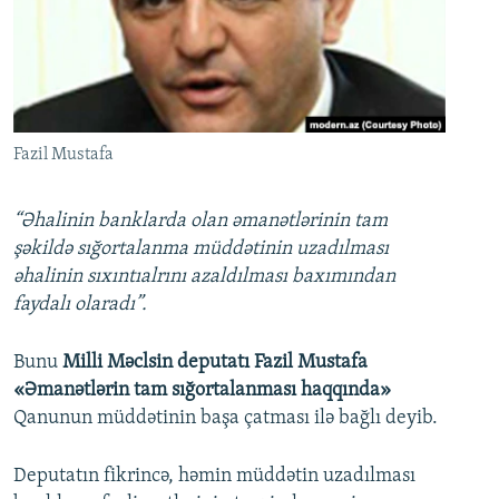
İNFOQRAFIKA
AZƏRBAYCAN ƏDƏBIYYATI KITABXANASI
MISSIYAMIZ
BIZI IZLƏ
KARIKATURA
İSLAM VƏ DEMOKRATIYA
PEŞƏ ETIKASI VƏ JURNALISTIKA STANDARTLARIMIZ
İZ - MƏDƏNIYYƏT PROQRAMI
MATERIALLARIMIZDAN ISTIFADƏ
AZADLIQRADIOSU MOBIL TELEFONUNUZDA
RFE/RL-in bütün saytları
Fazil Mustafa
BIZIMLƏ ƏLAQƏ
“Əhalinin banklarda olan əmanətlərinin tam
XƏBƏR BÜLLETENLƏRIMIZ
şəkildə sığortalanma müddətinin uzadılması
əhalinin sıxıntıalrını azaldılması baxımından
faydalı olaradı”.
Bunu
Milli Məclsin deputatı Fazil Mustafa
«Əmanətlərin tam sığortalanması haqqında»
Qanunun müddətinin başa çatması ilə bağlı deyib.
Deputatın fikrincə, həmin müddətin uzadılması