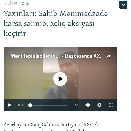
İyul 09, 2026
Yaxınları: Sahib Məmmədzadə
karsa salınıb, aclıq aksiyası
keçirir
'Məni təpiklədilər ki...' - Daşkəsəndə AXCP fəalının yaxınları onun həbsinə etiraz edirlər
No media source currently available
Auto
0:00
6:51
240p
Azərbaycan Xalq Cəbhəsi Partiyası (AXCP)
360p