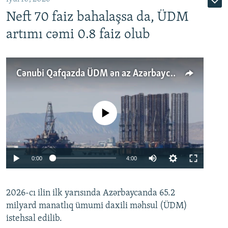
Neft 70 faiz bahalaşsa da, ÜDM
artımı cəmi 0.8 faiz olub
Cənubi Qafqazda ÜDM ən az Azərbaycanda artır: Qonşuları niyə Bakını qabaqlaya bilir?
No media source currently available
Auto
0:00
4:00
240p
2026-cı ilin ilk yarısında Azərbaycanda 65.2
360p
milyard manatlıq ümumi daxili məhsul (ÜDM)
480p
Auto
240p
360p
480p
istehsal edilib.
720p