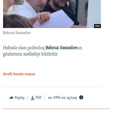
Bəhruz Səmədov
Həbsdə olan politoloq
Bəhruz Səmədov
un
gözlərinin zəiflədiyi bildirilir.
Ətraflı burada oxuyun
Paylaş
PDF
VPN-siz açmaq