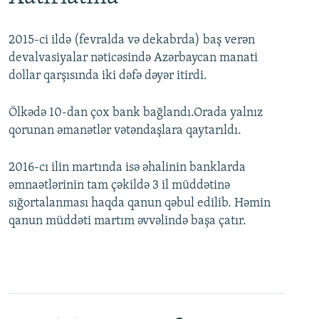
2015-ci ildə (fevralda və dekabrda) baş verən
devalvasiyalar nəticəsində Azərbaycan manati
dollar qarşısında iki dəfə dəyər itirdi.
Ölkədə 10-dan çox bank bağlandı.Orada yalnız
qorunan əmanətlər vətəndaşlara qaytarıldı.
2016-cı ilin martında isə əhalinin banklarda
əmnaətlərinin tam çəkildə 3 il müddətinə
sığortalanması haqda qanun qəbul edilib. Həmin
qanun müddəti martım əvvəlində başa çatır.