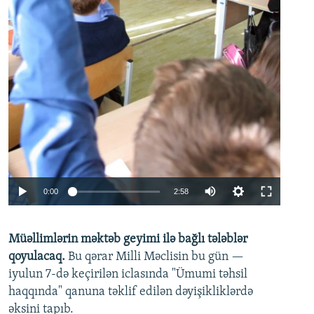
Auto
0:00
2:58
240p
Müəllimlərin məktəb geyimi ilə bağlı tələblər
360p
qoyulacaq.
Bu qərar Milli Məclisin bu gün —
480p
iyulun 7-də keçirilən iclasında "Ümumi təhsil
720p
haqqında" qanuna təklif edilən dəyişikliklərdə
əksini tapıb.
1080p