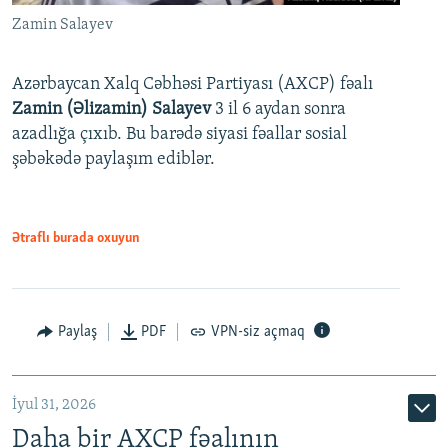
Zamin Salayev
Azərbaycan Xalq Cəbhəsi Partiyası (AXCP) fəalı
Zamin (Əlizamin) Salayev
3 il 6 aydan sonra
azadlığa çıxıb. Bu barədə siyasi fəallar sosial
şəbəkədə paylaşım ediblər.
Ətraflı burada oxuyun
Paylaş
PDF
VPN-siz açmaq
İyul 31, 2026
Daha bir AXCP fəalının