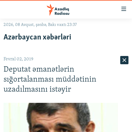
Keçid
linkləri
Əsas
2026, 08 Avqust, şənbə, Bakı vaxtı 23:37
məzmuna
GÜNDƏM
Azərbaycan xəbərləri
qayıt
#İZAHLA
Əsas
KORRUPSIOMETR
naviqasiyaya
Fevral 02, 2019
qayıt
#ƏSLINDƏ
Axtarışa
Deputat əmanətlərin
FƏRQƏ BAX
keç
sığortalanması müddətinin
QANUNI DOĞRU
uzadılmasını istəyir
ARAŞDIRMA
MULTIMEDIA
RADIO ARXIV
VIDEO
HAQQIMIZDA
FOTOQALEREYA
OXU ZALI