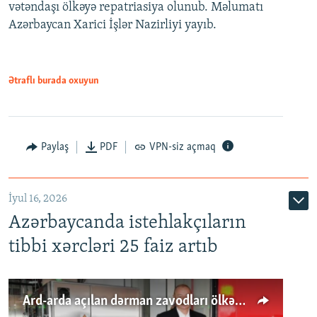
vətəndaşı ölkəyə repatriasiya olunub. Məlumatı
Azərbaycan Xarici İşlər Nazirliyi yayıb.
Ətraflı burada oxuyun
Paylaş
PDF
VPN-siz açmaq
İyul 16, 2026
Azərbaycanda istehlakçıların
tibbi xərcləri 25 faiz artıb
Ard-arda açılan dərman zavodları ölkənin tələbatını ödəyirmi?