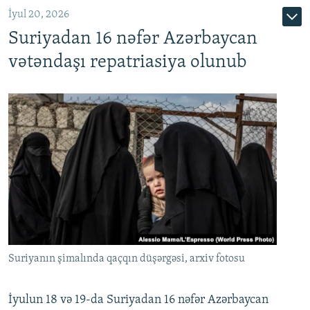
İyul 20, 2026
Auto
240p
360p
480p
Suriyadan 16 nəfər Azərbaycan
720p
1080p
vətəndaşı repatriasiya olunub
Suriyanın şimalında qaçqın düşərgəsi, arxiv fotosu
İyulun 18 və 19-da Suriyadan 16 nəfər Azərbaycan