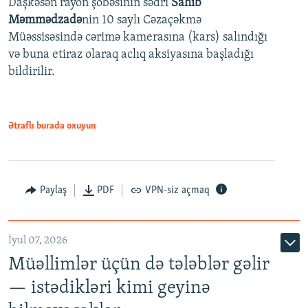
Daşkəsən rayon şöbəsinin sədri
Sahib
480p
Auto
240p
360p
480p
Məmmədzadə
nin 10 saylı Cəzaçəkmə
720p
Müəssisəsində cərimə kamerasına (kars) salındığı
720p
1080p
və buna etiraz olaraq aclıq aksiyasına başladığı
1080p
bildirilir.
Ətraflı burada oxuyun
Paylaş
PDF
VPN-siz açmaq
İyul 07, 2026
Müəllimlər üçün də tələblər gəlir
— istədikləri kimi geyinə