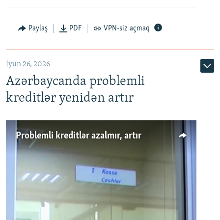
Auto
240p
360p
480p
Paylaş
PDF
VPN-siz açmaq
720p
1080p
İyun 26, 2026
Azərbaycanda problemli
kreditlər yenidən artır
Problemli kreditlər azalmır, artır