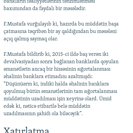
bankların fəaliyyətlərinin tənzimlənməsi
baxımından da faydalı bir məsələdir.
F.Mustafa vurğulayıb ki, hazırda bu müddətin başa
çatmasına təqribən bir ay qaldığından bu məsələni
açıq qalmış saymaq olar.
F.Mustafa bildirib ki, 2015-ci ildə baş verən iki
devalvasiyadan sonra bağlanan banklarda qoyulan
əmanətlərin ancaq bir hissəsinin sığortalanması
əhalinin banklara etimadını azaltmışdı:
“Düşünüərm ki, indiki halda əhalinin banklara
qoyulmuş bütün əmanətlərinin tam sığortalanması
müddətinin uzadılması işin xeyrinə olard. Ümid
edək ki, nəticə etibarilə belə müddətin
uzadılmasının şahidi ola biləcəyik”.
Xatırlatma