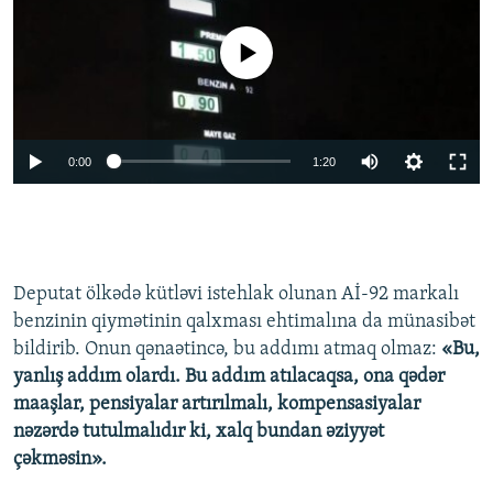
No media source currently available
0:00
1:20
Deputat ölkədə kütləvi istehlak olunan Aİ-92 markalı
benzinin qiymətinin qalxması ehtimalına da münasibət
bildirib. Onun qənaətincə, bu addımı atmaq olmaz:
«Bu,
yanlış addım olardı. Bu addım atılacaqsa, ona qədər
maaşlar, pensiyalar artırılmalı, kompensasiyalar
nəzərdə tutulmalıdır ki, xalq bundan əziyyət
çəkməsin».