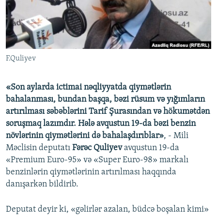
İNFOQRAFIKA
AZƏRBAYCAN ƏDƏBIYYATI KITABXANASI
MISSIYAMIZ
BIZI IZLƏ
KARIKATURA
İSLAM VƏ DEMOKRATIYA
PEŞƏ ETIKASI VƏ JURNALISTIKA STANDARTLARIMIZ
İZ - MƏDƏNIYYƏT PROQRAMI
MATERIALLARIMIZDAN ISTIFADƏ
F.Quliyev
AZADLIQRADIOSU MOBIL TELEFONUNUZDA
RFE/RL-in bütün saytları
BIZIMLƏ ƏLAQƏ
«Son aylarda ictimai nəqliyyatda qiymətlərin
XƏBƏR BÜLLETENLƏRIMIZ
bahalanması, bundan başqa, bəzi rüsum və yığımların
artırılması səbəblərini Tarif Şurasından və hökumətdən
soruşmaq lazımdır. Hələ avqustun 19-da bəzi benzin
növlərinin qiymətlərini də bahalaşdırıblar»
, - Mili
Məclisin deputatı
Fərəc Quliyev
avqustun 19-da
«Premium Euro-95» və «Super Euro-98» markalı
benzinlərin qiymətlərinin artırılması haqqında
danışarkən bildirib.
Deputat deyir ki, «gəlirlər azalan, büdcə boşalan kimi»