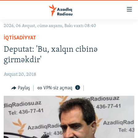
Keçid
linkləri
Əsas
2026, 06 Avqust, cümə axşamı, Bakı vaxtı 08:40
məzmuna
GÜNDƏM
İQTISADIYYAT
qayıt
#İZAHLA
Əsas
Deputat: 'Bu, xalqın cibinə
KORRUPSIOMETR
naviqasiyaya
girməkdir'
qayıt
#ƏSLINDƏ
Axtarışa
Avqust 20, 2018
FƏRQƏ BAX
keç
QANUNI DOĞRU
Paylaş
VPN-siz açmaq
ARAŞDIRMA
MULTIMEDIA
RADIO ARXIV
VIDEO
HAQQIMIZDA
FOTOQALEREYA
OXU ZALI