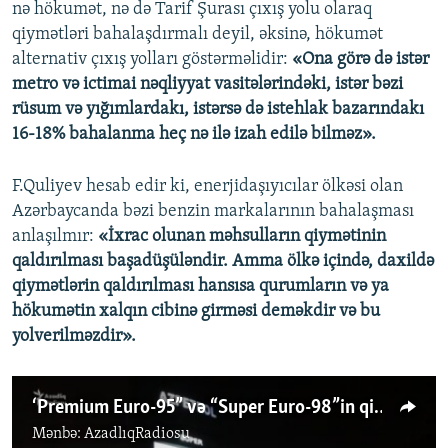
nə hökumət, nə də Tarif Şurası çıxış yolu olaraq
qiymətləri bahalaşdırmalı deyil, əksinə, hökumət
alternativ çıxış yolları göstərməlidir:
«Ona görə də istər
metro və ictimai nəqliyyat vasitələrindəki, istər bəzi
rüsum və yığımlardakı, istərsə də istehlak bazarındakı
16-18% bahalanma heç nə ilə izah edilə bilməz».
F.Quliyev hesab edir ki, enerjidaşıyıcılar ölkəsi olan
Azərbaycanda bəzi benzin markalarının bahalaşması
anlaşılmır:
«İxrac olunan məhsulların qiymətinin
qaldırılması başadüşüləndir. Amma ölkə içində, daxildə
qiymətlərin qaldırılması hansısa qurumların və ya
hökumətin xalqın cibinə girməsi deməkdir və bu
yolverilməzdir».
‘Premium Euro-95” və “Super Euro-98”in qiymətinin qalxması haqda nə düşünürsünüz?
Mənbə:
AzadlıqRadiosu