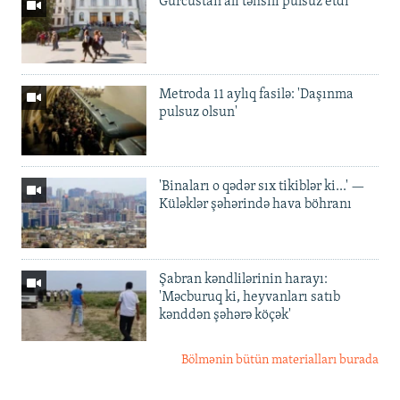
Gürcüstan ali təhsili pulsuz etdi
Metroda 11 aylıq fasilə: 'Daşınma
pulsuz olsun'
'Binaları o qədər sıx tikiblər ki...' —
Küləklər şəhərində hava böhranı
Şabran kəndlilərinin harayı:
'Məcburuq ki, heyvanları satıb
kənddən şəhərə köçək'
Bölmənin bütün materialları burada