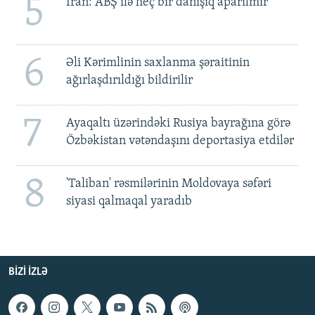
5
İran: ABŞ ilə heç bir danışıq aparılmır
6
Əli Kərimlinin saxlanma şəraitinin
ağırlaşdırıldığı bildirilir
7
Ayaqaltı üzərindəki Rusiya bayrağına görə
Özbəkistan vətəndaşını deportasiya etdilər
8
'Taliban' rəsmilərinin Moldovaya səfəri
siyasi qalmaqal yaradıb
BIZI IZLƏ