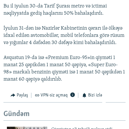
Bu il iyulun 30-da Tarif Şurası metro və ictimai
nəqliyyatda gediş haqlarını 50% bahalaşdırdı.
İyulun 31-dən isə Nazirlər Kabinetinin qərarı ilə ölkəyə
idxal edilən avtomobillər, mobil telefonlara görə rüsum
və yığımlar 4 dəfədən 30 dəfəyə kimi bahalaşdırıldı.
Avqustun 19-da isə «Premium Euro-95»in qiyməti 1
manat 25 qəpikdən 1 manat 50 qəpiyə, «Super Euro-
98» markalı benzinin qiyməti isə 1 manat 50 qəpikdən 1
manat 60 qəpiyə qaldırılıb.
Paylaş
VPN-siz açmaq
Bizi izlə
Gündəm