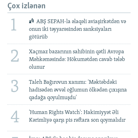
Çox izlənən
1
ABŞ SEPAH-la əlaqəli aviaşirkətdən və
onun iki təyyarəsindən sanksiyaları
götürüb
2
Xaçmaz bazarının sahibinin qətli Avropa
Məhkəməsində: Hökumətdən cavab tələb
olunur
3
Taleh Bağırovun xanımı: 'Məktəbdəki
hadisədən əvvəl oğlumun ölkədən çıxışına
qadağa qoyulmuşdu'
4
'Human Rights Watch': Hakimiyyət Əli
Kərimliyə qarşı pis rəftara son qoymalıdır