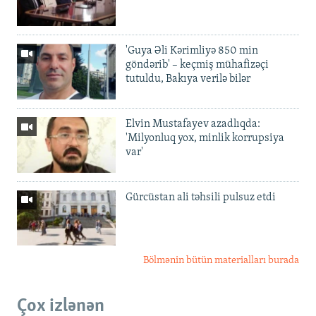
'Guya Əli Kərimliyə 850 min
göndərib' – keçmiş mühafizəçi
tutuldu, Bakıya verilə bilər
Elvin Mustafayev azadlıqda:
'Milyonluq yox, minlik korrupsiya
var'
Gürcüstan ali təhsili pulsuz etdi
Bölmənin bütün materialları burada
Çox izlənən