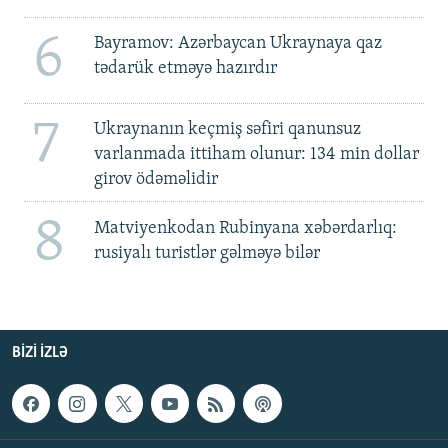
6
Bayramov: Azərbaycan Ukraynaya qaz
tədarük etməyə hazırdır
7
Ukraynanın keçmiş səfiri qanunsuz
varlanmada ittiham olunur: 134 min dollar
girov ödəməlidir
8
Matviyenkodan Rubinyana xəbərdarlıq:
rusiyalı turistlər gəlməyə bilər
BIZI IZLƏ