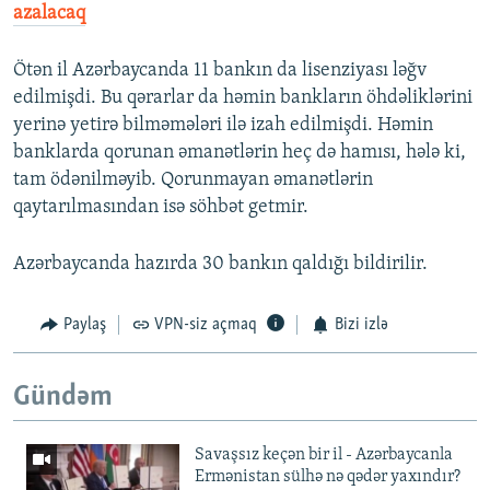
azalacaq
Ötən il Azərbaycanda 11 bankın da lisenziyası ləğv
edilmişdi. Bu qərarlar da həmin bankların öhdəliklərini
yerinə yetirə bilməmələri ilə izah edilmişdi. Həmin
banklarda qorunan əmanətlərin heç də hamısı, hələ ki,
tam ödənilməyib. Qorunmayan əmanətlərin
qaytarılmasından isə söhbət getmir.
Azərbaycanda hazırda 30 bankın qaldığı bildirilir.
Paylaş
VPN-siz açmaq
Bizi izlə
Gündəm
Savaşsız keçən bir il - Azərbaycanla
Ermənistan sülhə nə qədər yaxındır?