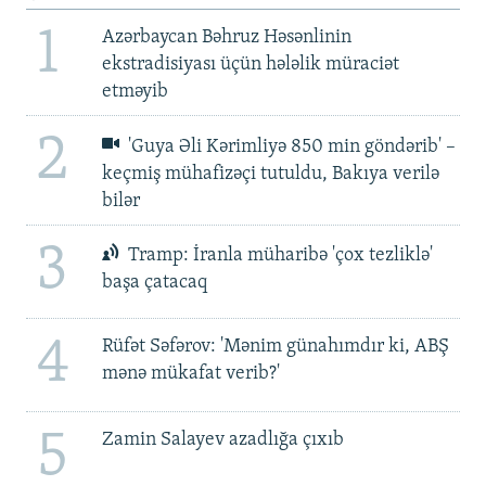
1
Azərbaycan Bəhruz Həsənlinin
ekstradisiyası üçün hələlik müraciət
etməyib
2
'Guya Əli Kərimliyə 850 min göndərib' –
keçmiş mühafizəçi tutuldu, Bakıya verilə
bilər
3
Tramp: İranla müharibə 'çox tezliklə'
başa çatacaq
4
Rüfət Səfərov: 'Mənim günahımdır ki, ABŞ
mənə mükafat verib?'
5
Zamin Salayev azadlığa çıxıb