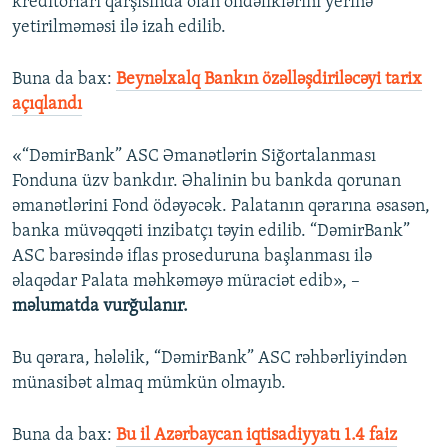
kreditorları qarşısında olan öhdəliklərini yerinə
yetirilməməsi ilə izah edilib.
Buna da bax:
Beynəlxalq Bankın özəlləşdiriləcəyi tarix
açıqlandı
«“DəmirBank” ASC Əmanətlərin Siğortalanması
Fonduna üzv bankdır. Əhalinin bu bankda qorunan
əmanətlərini Fond ödəyəcək. Palatanın qərarına əsasən,
banka müvəqqəti inzibatçı təyin edilib. “DəmirBank”
ASC barəsində iflas proseduruna başlanması ilə
əlaqədar Palata məhkəməyə müraciət edib», –
məlumatda vurğulanır.
Bu qərara, hələlik, “DəmirBank” ASC rəhbərliyindən
münasibət almaq mümkün olmayıb.
Buna da bax:​
Bu il Azərbaycan iqtisadiyyatı 1.4 faiz