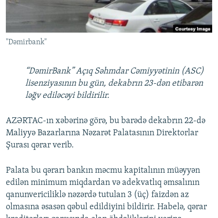
İNFOQRAFIKA
AZƏRBAYCAN ƏDƏBIYYATI KITABXANASI
MISSIYAMIZ
BIZI IZLƏ
KARIKATURA
İSLAM VƏ DEMOKRATIYA
PEŞƏ ETIKASI VƏ JURNALISTIKA STANDARTLARIMIZ
"Dəmirbank"
İZ - MƏDƏNIYYƏT PROQRAMI
MATERIALLARIMIZDAN ISTIFADƏ
AZADLIQRADIOSU MOBIL TELEFONUNUZDA
RFE/RL-in bütün saytları
“DəmirBank” Açıq Səhmdar Cəmiyyətinin (ASC)
BIZIMLƏ ƏLAQƏ
lisenziyasının bu gün, dekabrın 23-dən etibarən
ləğv ediləcəyi bildirilir.
XƏBƏR BÜLLETENLƏRIMIZ
AZƏRTAC-ın xəbərinə görə, bu barədə dekabrın 22-də
Maliyyə Bazarlarına Nəzarət Palatasının Direktorlar
Şurası qərar verib.
Palata bu qərarı bankın məcmu kapitalının müəyyən
edilən minimum miqdardan və adekvatlıq əmsalının
qanunvericiliklə nəzərdə tutulan 3 (üç) faizdən az
olmasına əsasən qəbul edildiyini bildirir. Habelə, qərar