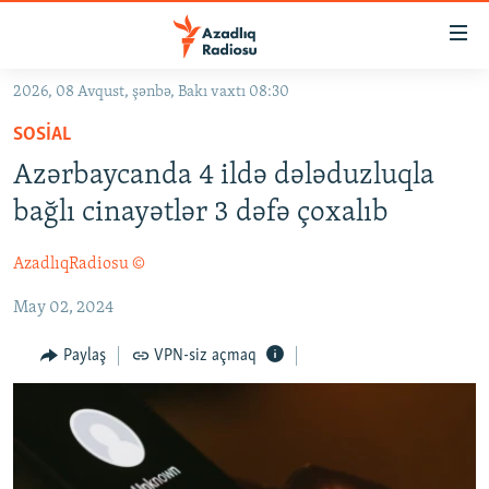
Keçid
linkləri
Əsas
2026, 08 Avqust, şənbə, Bakı vaxtı 08:30
məzmuna
GÜNDƏM
SOSIAL
qayıt
#İZAHLA
Əsas
Azərbaycanda 4 ildə dələduzluqla
KORRUPSIOMETR
naviqasiyaya
bağlı cinayətlər 3 dəfə çoxalıb
qayıt
#ƏSLINDƏ
Axtarışa
AzadlıqRadiosu ©
FƏRQƏ BAX
keç
May 02, 2024
QANUNI DOĞRU
ARAŞDIRMA
Paylaş
VPN-siz açmaq
MULTIMEDIA
RADIO ARXIV
VIDEO
HAQQIMIZDA
FOTOQALEREYA
OXU ZALI