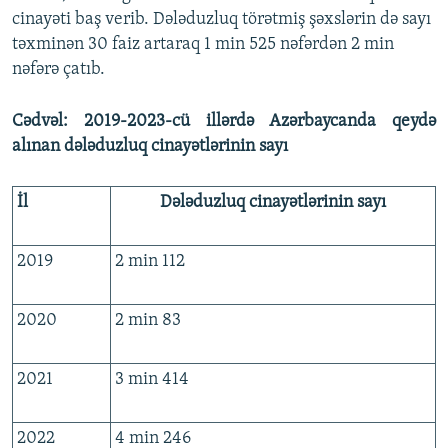
cinayəti baş verib. Dələduzluq törətmiş şəxslərin də sayı
təxminən 30 faiz artaraq 1 min 525 nəfərdən 2 min
nəfərə çatıb.
Cədvəl: 2019-2023-cü illərdə Azərbaycanda qeydə
alınan dələduzluq cinayətlərinin sayı
İl
Dələduzluq cinayətlərinin sayı
2019
2 min 112
2020
2 min 83
2021
3 min 414
2022
4 min 246