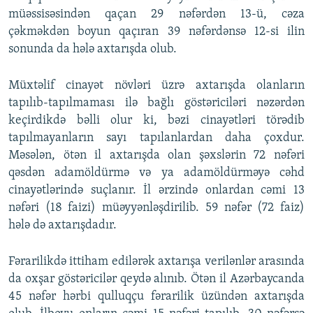
müəssisəsindən qaçan 29 nəfərdən 13-ü, cəza
çəkməkdən boyun qaçıran 39 nəfərdənsə 12-si ilin
sonunda da hələ axtarışda olub.
Müxtəlif cinayət növləri üzrə axtarışda olanların
tapılıb-tapılmaması ilə bağlı göstəriciləri nəzərdən
keçirdikdə bəlli olur ki, bəzi cinayətləri törədib
tapılmayanların sayı tapılanlardan daha çoxdur.
Məsələn, ötən il axtarışda olan şəxslərin 72 nəfəri
qəsdən adamöldürmə və ya adamöldürməyə cəhd
cinayətlərində suçlanır. İl ərzində onlardan cəmi 13
nəfəri (18 faizi) müəyyənləşdirilib. 59 nəfər (72 faiz)
hələ də axtarışdadır.
Fərarilikdə ittiham edilərək axtarışa verilənlər arasında
da oxşar göstəricilər qeydə alınıb. Ötən il Azərbaycanda
45 nəfər hərbi qulluqçu fərarilik üzündən axtarışda