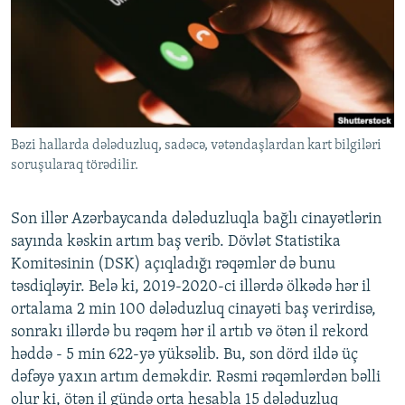
İNFOQRAFIKA
AZƏRBAYCAN ƏDƏBIYYATI KITABXANASI
MISSIYAMIZ
BIZI IZLƏ
KARIKATURA
İSLAM VƏ DEMOKRATIYA
PEŞƏ ETIKASI VƏ JURNALISTIKA STANDARTLARIMIZ
İZ - MƏDƏNIYYƏT PROQRAMI
MATERIALLARIMIZDAN ISTIFADƏ
AZADLIQRADIOSU MOBIL TELEFONUNUZDA
RFE/RL-in bütün saytları
Bəzi hallarda dələduzluq, sadəcə, vətəndaşlardan kart bilgiləri
BIZIMLƏ ƏLAQƏ
soruşularaq törədilir.
XƏBƏR BÜLLETENLƏRIMIZ
Son illər Azərbaycanda dələduzluqla bağlı cinayətlərin
sayında kəskin artım baş verib. Dövlət Statistika
Komitəsinin (DSK) açıqladığı rəqəmlər də bunu
təsdiqləyir. Belə ki, 2019-2020-ci illərdə ölkədə hər il
ortalama 2 min 100 dələduzluq cinayəti baş verirdisə,
sonrakı illərdə bu rəqəm hər il artıb və ötən il rekord
həddə - 5 min 622-yə yüksəlib. Bu, son dörd ildə üç
dəfəyə yaxın artım deməkdir. Rəsmi rəqəmlərdən bəlli
olur ki, ötən il gündə orta hesabla 15 dələduzluq