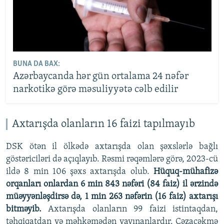
BUNA DA BAX:
Azərbaycanda hər gün ortalama 24 nəfər
narkotikə görə məsuliyyətə cəlb edilir
Axtarışda olanların 16 faizi tapılmayıb
DSK ötən il ölkədə axtarışda olan şəxslərlə bağlı
göstəriciləri də açıqlayıb. Rəsmi rəqəmlərə görə, 2023-cü
ildə 8 min 106 şəxs axtarışda olub.
Hüquq-mühafizə
orqanları onlardan 6 min 843 nəfəri (84 faiz) il ərzində
müəyyənləşdirsə də, 1 min 263 nəfərin (16 faiz) axtarışı
bitməyib.
Axtarışda olanların 99 faizi istintaqdan,
təhqiqatdan və məhkəmədən yayınanlardır. Cəzaçəkmə