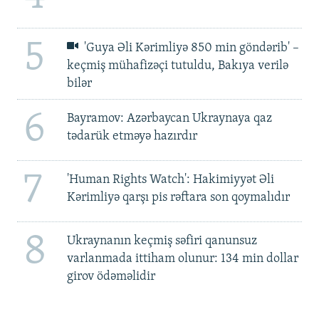
5
'Guya Əli Kərimliyə 850 min göndərib' –
keçmiş mühafizəçi tutuldu, Bakıya verilə
bilər
6
Bayramov: Azərbaycan Ukraynaya qaz
tədarük etməyə hazırdır
7
'Human Rights Watch': Hakimiyyət Əli
Kərimliyə qarşı pis rəftara son qoymalıdır
8
Ukraynanın keçmiş səfiri qanunsuz
varlanmada ittiham olunur: 134 min dollar
girov ödəməlidir