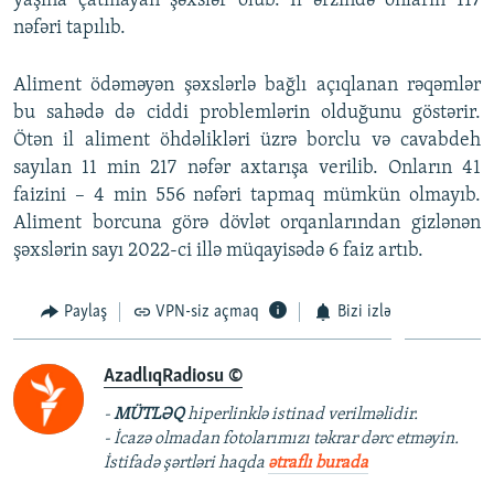
yaşına çatmayan şəxslər olub. İl ərzində onların 117
nəfəri tapılıb.
Aliment ödəməyən şəxslərlə bağlı açıqlanan rəqəmlər
bu sahədə də ciddi problemlərin olduğunu göstərir.
Ötən il aliment öhdəlikləri üzrə borclu və cavabdeh
sayılan 11 min 217 nəfər axtarışa verilib. Onların 41
faizini – 4 min 556 nəfəri tapmaq mümkün olmayıb.
Aliment borcuna görə dövlət orqanlarından gizlənən
şəxslərin sayı 2022-ci illə müqayisədə 6 faiz artıb.
Paylaş
VPN-siz açmaq
Bizi izlə
AzadlıqRadiosu ©
-
MÜTLƏQ
hiperlinklə istinad verilməlidir.
- İcazə olmadan fotolarımızı təkrar dərc etməyin.
İstifadə şərtləri haqda
ətraflı burada