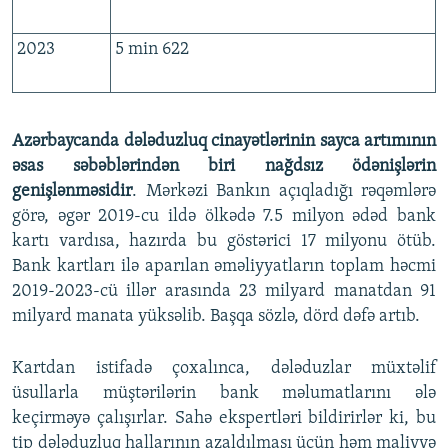
2023
5 min 622
Azərbaycanda dələduzluq cinayətlərinin sayca artımının
əsas səbəblərindən biri nağdsız ödənişlərin
genişlənməsidir
. Mərkəzi Bankın açıqladığı rəqəmlərə
görə, əgər 2019-cu ildə ölkədə 7.5 milyon ədəd bank
kartı vardısa, hazırda bu göstərici 17 milyonu ötüb.
Bank kartları ilə aparılan əməliyyatların toplam həcmi
2019-2023-cü illər arasında 23 milyard manatdan 91
milyard manata yüksəlib. Başqa sözlə, dörd dəfə artıb.
Kartdan istifadə çoxalınca, dələduzlar müxtəlif
üsullarla müştərilərin bank məlumatlarını ələ
keçirməyə çalışırlar. Sahə ekspertləri bildirirlər ki, bu
tip dələduzluq hallarının azaldılması üçün həm maliyyə