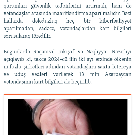
qurumları güvənlik tədbirlərini artırmalı, həm də
vətəndaşlar arasında maarifləndirmə aparılmalıdır. Bəzi
hallarda dələduzluq heç bir kiberfəaliyyət
aparılmadan, sadəcə, vətəndaşlardan kart bilgiləri
soruşularaq törədilir.
Bugünlərdə Rəqəmsal İnkişaf və Nəqliyyat Nazirliyi
açıqlayıb ki, təkcə 2024-cü ilin iki ayı ərzində ölkənin
nüfuzlu şirkətləri adından vətəndaşlara saxta lotereya
və uduş vədləri verilərək 13 min Azərbaycan
vətəndaşının kart bilgiləri ələ keçirilib.