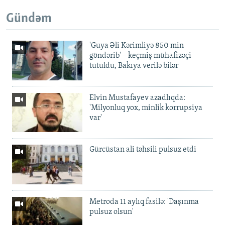
Gündəm
'Guya Əli Kərimliyə 850 min
göndərib' – keçmiş mühafizəçi
tutuldu, Bakıya verilə bilər
Elvin Mustafayev azadlıqda:
'Milyonluq yox, minlik korrupsiya
var'
Gürcüstan ali təhsili pulsuz etdi
Metroda 11 aylıq fasilə: 'Daşınma
pulsuz olsun'