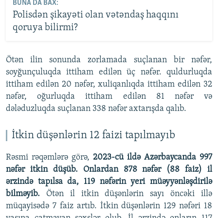
BUNA DA BAX:
Polisdən şikayəti olan vətəndaş haqqını
qoruya bilirmi?
Ötən ilin sonunda zorlamada suçlanan bir nəfər,
soyğunçuluqda ittiham edilən üç nəfər. quldurluqda
ittiham edilən 20 nəfər, xuliqanlıqda ittiham edilən 32
nəfər, oğurluqda ittiham edilən 81 nəfər və
dələduzluqda suçlanan 338 nəfər axtarışda qalıb.
İtkin düşənlərin 12 faizi tapılmayıb
Rəsmi rəqəmlərə görə,
2023-cü ildə Azərbaycanda 997
nəfər itkin düşüb. Onlardan 878 nəfər (88 faiz) il
ərzində tapılsa da, 119 nəfərin yeri müəyyənləşdirilə
bilməyib.
Ötən il itkin düşənlərin sayı öncəki illə
müqayisədə 7 faiz artıb. İtkin düşənlərin 129 nəfəri 18