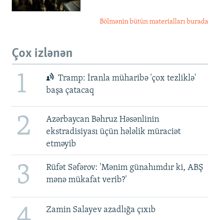
Bölmənin bütün materialları burada
Çox izlənən
1
Tramp: İranla müharibə 'çox tezliklə'
başa çatacaq
2
Azərbaycan Bəhruz Həsənlinin
ekstradisiyası üçün hələlik müraciət
etməyib
3
Rüfət Səfərov: 'Mənim günahımdır ki, ABŞ
mənə mükafat verib?'
4
Zamin Salayev azadlığa çıxıb