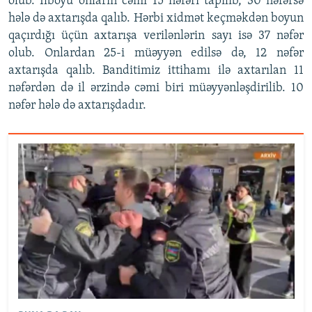
olub. İlboyu onların cəmi 15 nəfəri tapılıb, 30 nəfərsə
hələ də axtarışda qalıb. Hərbi xidmət keçməkdən boyun
qaçırdığı üçün axtarışa verilənlərin sayı isə 37 nəfər
olub. Onlardan 25-i müəyyən edilsə də, 12 nəfər
axtarışda qalıb. Banditimiz ittihamı ilə axtarılan 11
nəfərdən də il ərzində cəmi biri müəyyənləşdirilib. 10
nəfər hələ də axtarışdadır.