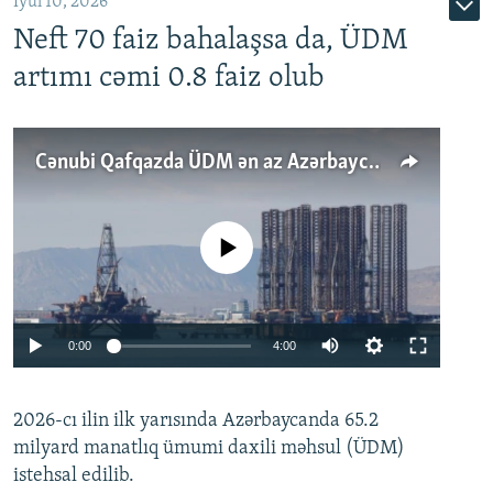
İyul 10, 2026
Neft 70 faiz bahalaşsa da, ÜDM
artımı cəmi 0.8 faiz olub
Cənubi Qafqazda ÜDM ən az Azərbaycanda artır: Qonşuları niyə Bakını qabaqlaya bilir?
No media source currently available
Auto
0:00
4:00
240p
2026-cı ilin ilk yarısında Azərbaycanda 65.2
360p
milyard manatlıq ümumi daxili məhsul (ÜDM)
480p
Auto
240p
360p
480p
istehsal edilib.