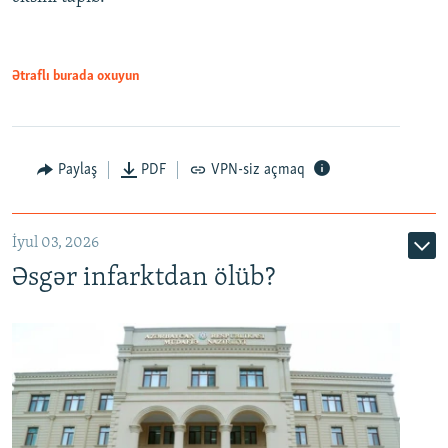
Ətraflı burada oxuyun
Auto
240p
360p
480p
Paylaş
PDF
VPN-siz açmaq
720p
1080p
İyul 03, 2026
Əsgər infarktdan ölüb?