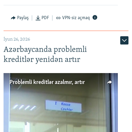
Auto
240p
360p
480p
Paylaş
PDF
VPN-siz açmaq
720p
1080p
İyun 26, 2026
Azərbaycanda problemli
kreditlər yenidən artır
Problemli kreditlər azalmır, artır