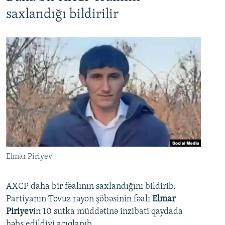
saxlandığı bildirilir
Elmar Piriyev
AXCP daha bir fəalının saxlandığını bildirib.
Partiyanın Tovuz rayon şöbəsinin fəalı
Elmar
Piriyev
in 10 sutka müddətinə inzibati qaydada
həbs edildiyi açıqlanıb.