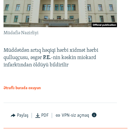
Müdafiə Nazirliyi
Müddətdən artıq həqiqi hərbi xidmət hərbi
qulluqçusu, əsgər
P.E.
-nin kəskin miokard
infarktından öldüyü bildirilir
Ətraflı burada oxuyun
Paylaş
PDF
VPN-siz açmaq