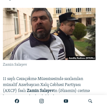
Zamin Salayev
11 saylı Cəzaçəkmə Müəssisəsində saxlanılan
müxalif Azərbaycan Xalq Cəbhəsi Partiyası
(AXCP) fəalı
Zamin Salayev
in (Əlzamin) cərimə
kamerasına salındığı bildirilir.