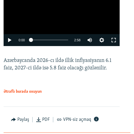
Auto
0:00
2:58
240p
Azərbaycanda 2026-cı ildə illik inflyasiyanın 6.1
360p
faiz, 2027-ci ildə isə 5.8 faiz olacağı gözlənilir.
480p
720p
1080p
Ətraflı burada oxuyun
Paylaş
PDF
VPN-siz açmaq