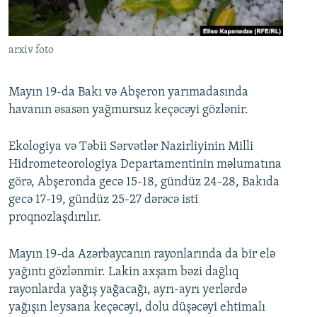
İNFOQRAFIKA
AZƏRBAYCAN ƏDƏBIYYATI KITABXANASI
MISSIYAMIZ
BIZI IZLƏ
KARIKATURA
İSLAM VƏ DEMOKRATIYA
PEŞƏ ETIKASI VƏ JURNALISTIKA STANDARTLARIMIZ
arxiv foto
İZ - MƏDƏNIYYƏT PROQRAMI
MATERIALLARIMIZDAN ISTIFADƏ
AZADLIQRADIOSU MOBIL TELEFONUNUZDA
RFE/RL-in bütün saytları
Mayın 19-da Bakı və Abşeron yarımadasında
havanın əsasən yağmursuz keçəcəyi gözlənir.
BIZIMLƏ ƏLAQƏ
XƏBƏR BÜLLETENLƏRIMIZ
Ekologiya və Təbii Sərvətlər Nazirliyinin Milli
Hidrometeorologiya Departamentinin məlumatına
görə, Abşeronda gecə 15-18, gündüz 24-28, Bakıda
gecə 17-19, gündüz 25-27 dərəcə isti
proqnozlaşdırılır.
Mayın 19-da Azərbaycanın rayonlarında da bir elə
yağıntı gözlənmir. Lakin axşam bəzi dağlıq
rayonlarda yağış yağacağı, ayrı-ayrı yerlərdə
yağışın leysana keçəcəyi, dolu düşəcəyi ehtimalı