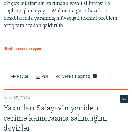
bir çox müştərinin kartından vəsait silinməsi ilə
bağlı açıqlama yayıb. Məlumata görə, bəzi kart
hesablarında yaranmış müvəqqəti texniki problem
artıq tam aradan qaldırılıb.
Ətraflı burada oxuyun
Paylaş
PDF
VPN-siz açmaq
İyun 25, 2026
Yaxınları Salayevin yenidən
cərimə kamerasına salındığını
deyirlər