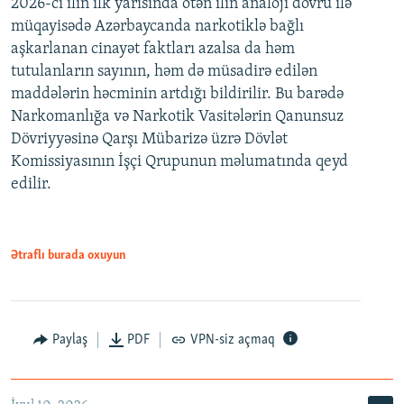
2026-cı ilin ilk yarısında ötən ilin analoji dövrü ilə
müqayisədə Azərbaycanda narkotiklə bağlı
aşkarlanan cinayət faktları azalsa da həm
tutulanların sayının, həm də müsadirə edilən
maddələrin həcminin artdığı bildirilir. Bu barədə
Narkomanlığa və Narkotik Vasitələrin Qanunsuz
Dövriyyəsinə Qarşı Mübarizə üzrə Dövlət
Komissiyasının İşçi Qrupunun məlumatında qeyd
edilir.
Ətraflı burada oxuyun
Paylaş
PDF
VPN-siz açmaq