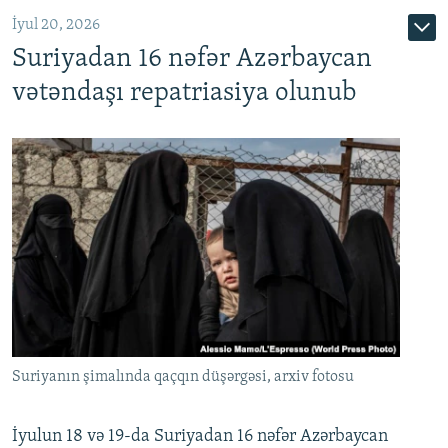
İyul 20, 2026
Auto
240p
360p
480p
Suriyadan 16 nəfər Azərbaycan
720p
1080p
vətəndaşı repatriasiya olunub
Suriyanın şimalında qaçqın düşərgəsi, arxiv fotosu
İyulun 18 və 19-da Suriyadan 16 nəfər Azərbaycan