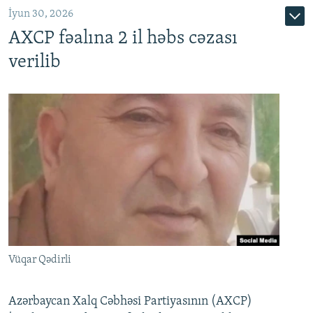
İyun 30, 2026
AXCP fəalına 2 il həbs cəzası
verilib
Vüqar Qədirli
Azərbaycan Xalq Cəbhəsi Partiyasının (AXCP)