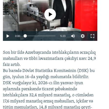
No media source currently available
Auto
0:00
5:23
240p
Son bir ildə Azərbaycanda istehlakçıların
360p
əczaçılıq
məhsulları və tibbi ləvazimatlara çəkdiyi xərc 24,9
480p
Auto
240p
360p
480p
faiz artıb.
720p
Bu barədə Dövlət Statistika Komitəsinin (DSK) bu
720p
1080p
gün, iyulun 16-da yaydığı məlumatda bildirilir.
1080p
DSK vurğulayır ki, 2026-cı ilin yanvar-iyun
aylarında pərakəndə ticarət şəbəkəsində
istehlakçılara 32,4 milyard manatlıq, o cümlədən
17,6 milyard manatlıq ərzaq məhsulları, içkilər və
tütün məmulatları, 14,8 milyard manatlıq qeyri-