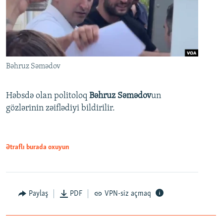
Bəhruz Səmədov
Həbsdə olan politoloq
Bəhruz Səmədov
un
gözlərinin zəiflədiyi bildirilir.
Ətraflı burada oxuyun
Paylaş
PDF
VPN-siz açmaq