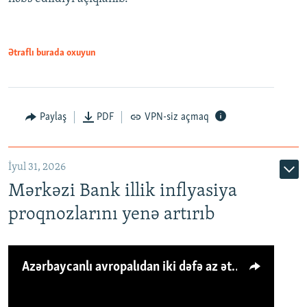
Ətraflı burada oxuyun
Paylaş
PDF
VPN-siz açmaq
İyul 31, 2026
Mərkəzi Bank illik inflyasiya
proqnozlarını yenə artırıb
Azərbaycanlı avropalıdan iki dəfə az ət yeyir, amma... 'Qiymət artımı qaçılmazdır'