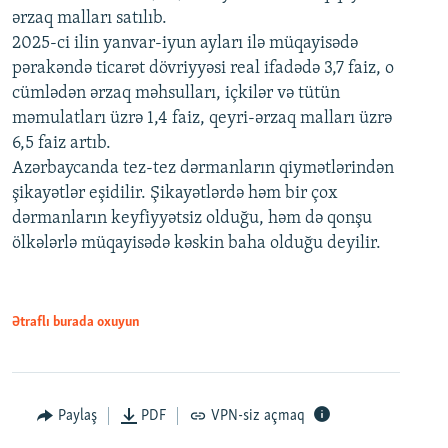
ərzaq malları satılıb.
2025-ci ilin yanvar-iyun ayları ilə müqayisədə
pərakəndə ticarət dövriyyəsi real ifadədə 3,7 faiz, o
cümlədən ərzaq məhsulları, içkilər və tütün
məmulatları üzrə 1,4 faiz, qeyri-ərzaq malları üzrə
6,5 faiz artıb.
Azərbaycanda tez-tez dərmanların qiymətlərindən
şikayətlər eşidilir. Şikayətlərdə həm bir çox
dərmanların keyfiyyətsiz olduğu, həm də qonşu
ölkələrlə müqayisədə kəskin baha olduğu deyilir.
Ətraflı burada oxuyun
Paylaş
PDF
VPN-siz açmaq