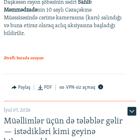
Daşkəsən rayon şöbəsinin sədri
Sahib
480p
Auto
240p
360p
480p
Məmmədzadə
nin 10 saylı Cəzaçəkmə
720p
Müəssisəsində cərimə kamerasına (kars) salındığı
720p
1080p
və buna etiraz olaraq aclıq aksiyasına başladığı
1080p
bildirilir.
Ətraflı burada oxuyun
Paylaş
PDF
VPN-siz açmaq
İyul 07, 2026
Müəllimlər üçün də tələblər gəlir
— istədikləri kimi geyinə