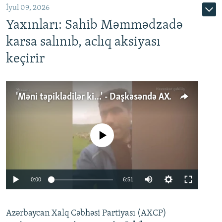
İyul 09, 2026
Yaxınları: Sahib Məmmədzadə
karsa salınıb, aclıq aksiyası
keçirir
'Məni təpiklədilər ki...' - Daşkəsəndə AXCP fəalının yaxınları onun həbsinə etiraz edirlər
No media source currently available
Auto
0:00
6:51
240p
Azərbaycan Xalq Cəbhəsi Partiyası (AXCP)
360p