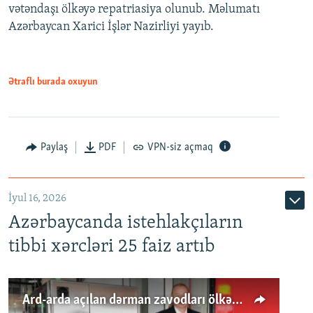
vətəndaşı ölkəyə repatriasiya olunub. Məlumatı
Azərbaycan Xarici İşlər Nazirliyi yayıb.
Ətraflı burada oxuyun
Paylaş
PDF
VPN-siz açmaq
İyul 16, 2026
Azərbaycanda istehlakçıların
tibbi xərcləri 25 faiz artıb
Ard-arda açılan dərman zavodları ölkənin tələbatını ödəyirmi?