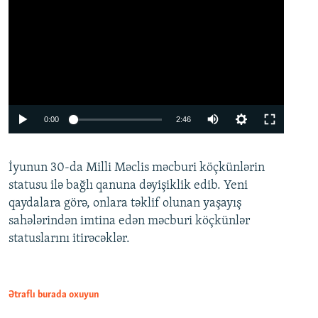
Auto
0:00
2:46
240p
İyunun 30-da Milli Məclis məcburi köçkünlərin
360p
statusu ilə bağlı qanuna dəyişiklik edib. Yeni
480p
qaydalara görə, onlara təklif olunan yaşayış
720p
sahələrindən imtina edən məcburi köçkünlər
statuslarını itirəcəklər.
1080p
Ətraflı burada oxuyun