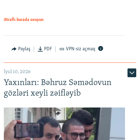
720p
720p
1080p
1080p
Ətraflı burada oxuyun
Paylaş
PDF
VPN-siz açmaq
İyul 10, 2026
Yaxınları: Bəhruz Səmədovun
gözləri xeyli zəifləyib