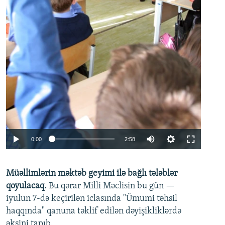
Auto
0:00
2:58
240p
Müəllimlərin məktəb geyimi ilə bağlı tələblər
360p
qoyulacaq.
Bu qərar Milli Məclisin bu gün —
480p
iyulun 7-də keçirilən iclasında "Ümumi təhsil
720p
haqqında" qanuna təklif edilən dəyişikliklərdə
əksini tapıb.
1080p