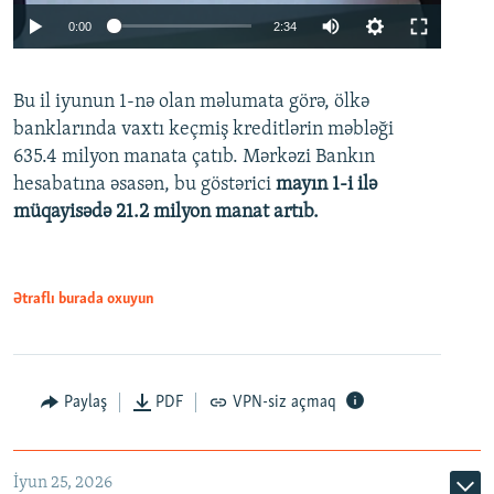
Auto
0:00
2:34
240p
Bu il iyunun 1-nə olan məlumata görə, ölkə
360p
banklarında vaxtı keçmiş kreditlərin məbləği
480p
635.4 milyon manata çatıb. Mərkəzi Bankın
720p
hesabatına əsasən, bu göstərici
mayın 1-i ilə
müqayisədə 21.2 milyon manat artıb.
1080p
Ətraflı burada oxuyun
Auto
240p
360p
480p
Paylaş
PDF
VPN-siz açmaq
720p
1080p
İyun 25, 2026