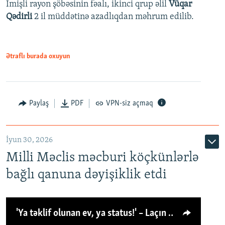
İmişli rayon şöbəsinin fəalı, ikinci qrup əlil
Vüqar
Qədirli
2 il müddətinə azadlıqdan məhrum edilib.
Ətraflı burada oxuyun
Paylaş
PDF
VPN-siz açmaq
İyun 30, 2026
Milli Məclis məcburi köçkünlərlə
bağlı qanuna dəyişiklik etdi
'Ya təklif olunan ev, ya status!' – Laçın köçkünü: 'Laçından başqa heç hara!'