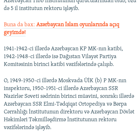
Azərbaycan Tibb İnstitutunun qurucularından olub, özü
də 5 il institutun rektoru işləyib.
Buna da bax:
Azərbaycan İslam oyunlarında açıq
geyimdə!
1941-1942-ci illərdə Azərbaycan KP MK-nın katibi,
1942-1948-ci illərdə isə Dağıstan Vilayət Partiya
Komitəsinin birinci katibi vəzifələrində çalışıb.
O, 1949-1950-ci illərdə Moskvada ÜİK (b) P MK-nın
inspektoru, 1950-1951-ci illərdə Azərbaycan SSR
Nazirlər Soveti sədrinin birinci müavini, sonrakı illərdə
Azərbaycan SSR Elmi-Tədqiqat Ortopediya və Bərpa
Cərrahlığı İnstitutunun direktoru və Azərbaycan Dövlət
Həkimləri Təkmilləşdirmə İnstitutunun rektoru
vəzifələrində işləyib.