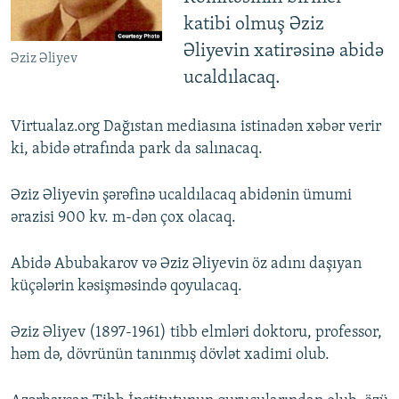
İNFOQRAFIKA
AZƏRBAYCAN ƏDƏBIYYATI KITABXANASI
MISSIYAMIZ
katibi olmuş Əziz
BIZI IZLƏ
Əliyevin xatirəsinə abidə
KARIKATURA
İSLAM VƏ DEMOKRATIYA
PEŞƏ ETIKASI VƏ JURNALISTIKA STANDARTLARIMIZ
Əziz Əliyev
ucaldılacaq.
İZ - MƏDƏNIYYƏT PROQRAMI
MATERIALLARIMIZDAN ISTIFADƏ
AZADLIQRADIOSU MOBIL TELEFONUNUZDA
RFE/RL-in bütün saytları
Virtualaz.org Dağıstan mediasına istinadən xəbər verir
BIZIMLƏ ƏLAQƏ
ki, abidə ətrafında park da salınacaq.
XƏBƏR BÜLLETENLƏRIMIZ
Əziz Əliyevin şərəfinə ucaldılacaq abidənin ümumi
ərazisi 900 kv. m-dən çox olacaq.
Abidə Abubakarov və Əziz Əliyevin öz adını daşıyan
küçələrin kəsişməsində qoyulacaq.
Əziz Əliyev (1897-1961) tibb elmləri doktoru, professor,
həm də, dövrünün tanınmış dövlət xadimi olub.