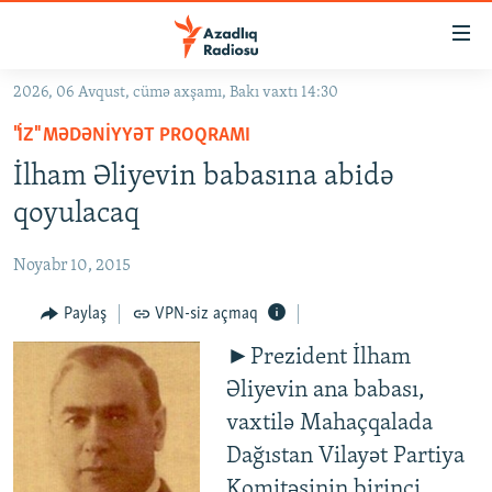
Keçid
linkləri
Əsas
2026, 06 Avqust, cümə axşamı, Bakı vaxtı 14:30
məzmuna
GÜNDƏM
"İZ" MƏDƏNIYYƏT PROQRAMI
qayıt
#İZAHLA
Əsas
İlham Əliyevin babasına abidə
KORRUPSIOMETR
naviqasiyaya
qoyulacaq
qayıt
#ƏSLINDƏ
Axtarışa
Noyabr 10, 2015
FƏRQƏ BAX
keç
QANUNI DOĞRU
Paylaş
VPN-siz açmaq
ARAŞDIRMA
►Prezident İlham
Əliyevin ana babası,
MULTIMEDIA
vaxtilə Mahaçqalada
RADIO ARXIV
VIDEO
Dağıstan Vilayət Partiya
HAQQIMIZDA
FOTOQALEREYA
OXU ZALI
Komitəsinin birinci