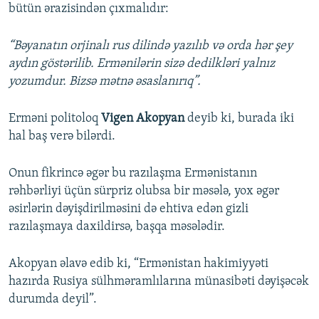
bütün ərazisindən çıxmalıdır:
“Bəyanatın orjinalı rus dilində yazılıb və orda hər şey
aydın göstərilib. Ermənilərin sizə dedilkləri yalnız
yozumdur. Bizsə mətnə əsaslanırıq”.
Erməni politoloq
Vigen Akopyan
deyib ki, burada iki
hal baş verə bilərdi.
Onun fikrincə əgər bu razılaşma Ermənistanın
rəhbərliyi üçün sürpriz olubsa bir məsələ, yox əgər
əsirlərin dəyişdirilməsini də ehtiva edən gizli
razılaşmaya daxildirsə, başqa məsələdir.
Akopyan əlavə edib ki, “Ermənistan hakimiyyəti
hazırda Rusiya sülhməramlılarına münasibəti dəyişəcək
durumda deyil”.