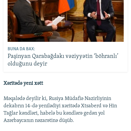
BUNA DA BAX:
Paşinyan Qarabağdakı vəziyyətin ‘böhranlı’
olduğunu deyir
Xəritədə yeni xətt
Məqalədə deyilir ki, Rusiya Müdafiə Nazirliyinin
dekabrın 14-də yenilədiyi xəritədə Xtsaberd və Hin
Tağlar kəndləri, habelə bu kəndlərə gedən yol
Azərbaycanın nəzarətinə düşüb.