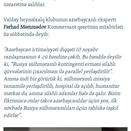
nəzarətinə salıblar.
Valday beynəlxalq klubunun azərbaycanlı eksperti
Fərhad Məmmədov
Kommersant qəzetinin müxbirləri
ilə söhbətində deyib:
“Azərbaycan ictimaiyyəti diqqəti 10 noyabr
razılaşmasının 4-cü bəndinə çəkib. Bu bənddə deyilir
ki, “Rusiya sülhməramlı kontingenti erməni silahlı
qüvvələrinin çıxarılması ilə parallel yerləşdirilir”.
Amma indi biz görürük ki, sülhməramlı missiya
tamamilə yerləşdirilib, hospital da açılıb, humanitar
mərkəz də, amma silahlı adamlar hələ də qalır. Bizim
fikrimizcə onlar təkcə azərbaycanlılar üçün yox, ilk
növbədə Rusiya sülhməramlıları üçün təhlükə təşkil
edirlər”.