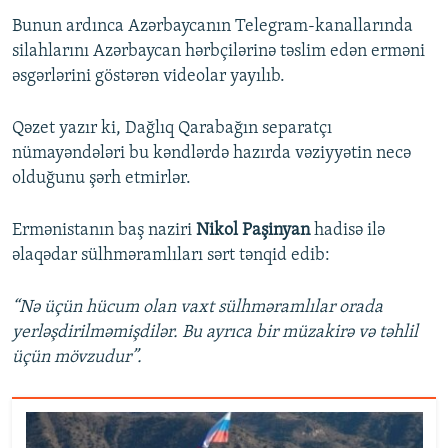
Bunun ardınca Azərbaycanın Telegram-kanallarında
silahlarını Azərbaycan hərbçilərinə təslim edən erməni
əsgərlərini göstərən videolar yayılıb.
Qəzet yazır ki, Dağlıq Qarabağın separatçı
nümayəndələri bu kəndlərdə hazırda vəziyyətin necə
olduğunu şərh etmirlər.
Ermənistanın baş naziri
Nikol Paşinyan
hadisə ilə
əlaqədar sülhməramlıları sərt tənqid edib:
“Nə üçün hücum olan vaxt sülhməramlılar orada
yerləşdirilməmişdilər. Bu ayrıca bir müzakirə və təhlil
üçün mövzudur”.