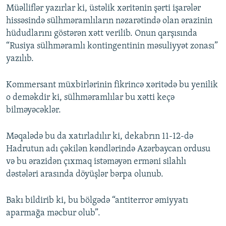
Müəlliflər yazırlar ki, üstəlik xəritənin şərti işarələr
hissəsində sülhməramlıların nəzarətində olan ərazinin
hüdudlarını göstərən xətt verilib. Onun qarşısında
“Rusiya sülhməramlı kontingentinin məsuliyyət zonası”
yazılıb.
Kommersant müxbirlərinin fikrincə xəritədə bu yenilik
o deməkdir ki, sülhməramlılar bu xətti keçə
bilməyəcəklər.
Məqalədə bu da xatırladılır ki, dekabrın 11-12-də
Hadrutun adı çəkilən kəndlərində Azərbaycan ordusu
və bu ərazidən çıxmaq istəməyən erməni silahlı
dəstələri arasında döyüşlər bərpa olunub.
Bakı bildirib ki, bu bölgədə “antiterror əmiyyatı
aparmağa məcbur olub”.