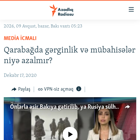
Keçid
linkləri
Əsas
2026, 09 Avqust, bazar, Bakı vaxtı 05:23
məzmuna
GÜNDƏM
MEDIA ICMALI
qayıt
#İZAHLA
Əsas
Qarabağda gərginlik və mübahisələr
KORRUPSIOMETR
naviqasiyaya
niyə azalmır?
qayıt
#ƏSLINDƏ
Axtarışa
Dekabr 17, 2020
FƏRQƏ BAX
keç
QANUNI DOĞRU
Paylaş
VPN-siz açmaq
ARAŞDIRMA
Onlarla əsir Bakıya gətirilib, ya Rusiya sülhməramlılarına verilib
MULTIMEDIA
RADIO ARXIV
VIDEO
HAQQIMIZDA
No media source currently available
FOTOQALEREYA
OXU ZALI