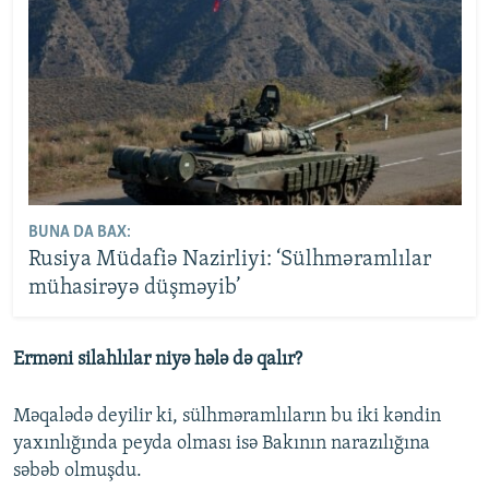
BUNA DA BAX:
Rusiya Müdafiə Nazirliyi: ‘Sülhməramlılar
mühasirəyə düşməyib’
Erməni silahlılar niyə hələ də qalır?
Məqalədə deyilir ki, sülhməramlıların bu iki kəndin
yaxınlığında peyda olması isə Bakının narazılığına
səbəb olmuşdu.