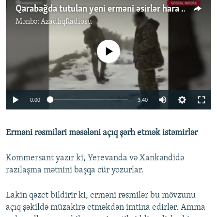
Qarabağda tutulan yeni erməni əsirlər hara aparılıb?
Mənbə:
AzadlıqRadiosu
No media source currently available
Auto
0:00
3:40
240p
Erməni rəsmiləri məsələni açıq şərh etmək istəmirlər
360p
Auto
240p
360p
480p
480p
Kommersant yazır ki, Yerevanda və Xankəndidə
720p
razılaşma mətnini başqa cür yozurlar.
720p
1080p
1080p
Lakin qəzet bildirir ki, erməni rəsmilər bu mövzunu
açıq şəkildə müzakirə etməkdən imtina edirlər. Amma