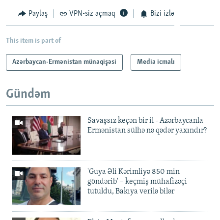
Paylaş
VPN-siz açmaq
Bizi izlə
This item is part of
Azərbaycan-Ermənistan münaqişəsi
Media icmalı
Gündəm
Savaşsız keçən bir il - Azərbaycanla
Ermənistan sülhə nə qədər yaxındır?
'Guya Əli Kərimliyə 850 min
göndərib' – keçmiş mühafizəçi
tutuldu, Bakıya verilə bilər