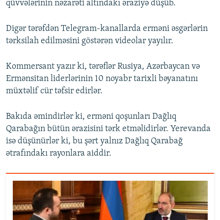
qüvvələrinin nəzarəti altındakı əraziyə düşüb.
Digər tərəfdən Telegram-kanallarda erməni əsgərlərin
tərksilah edilməsini göstərən videolar yayılır.
Kommersant yazır ki, tərəflər Rusiya, Azərbaycan və
Ermənsitan liderlərinin 10 noyabr tarixli bəyanatını
müxtəlif cür təfsir edirlər.
Bakıda əmindirlər ki, erməni qoşunları Dağlıq
Qarabağın bütün ərazisini tərk etməlidirlər. Yerevanda
isə düşünürlər ki, bu şərt yalnız Dağlıq Qarabağ
ətrafındakı rayonlara aiddir.