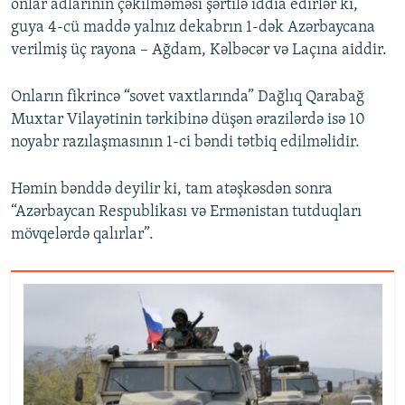
onlar adlarının çəkilməməsi şərtilə iddia edirlər ki,
guya 4-cü maddə yalnız dekabrın 1-dək Azərbaycana
verilmiş üç rayona – Ağdam, Kəlbəcər və Laçına aiddir.
Onların fikrincə “sovet vaxtlarında” Dağlıq Qarabağ
Muxtar Vilayətinin tərkibinə düşən ərazilərdə isə 10
noyabr razılaşmasının 1-ci bəndi tətbiq edilməlidir.
Həmin bənddə deyilir ki, tam atəşkəsdən sonra
“Azərbaycan Respublikası və Ermənistan tutduqları
mövqelərdə qalırlar”.