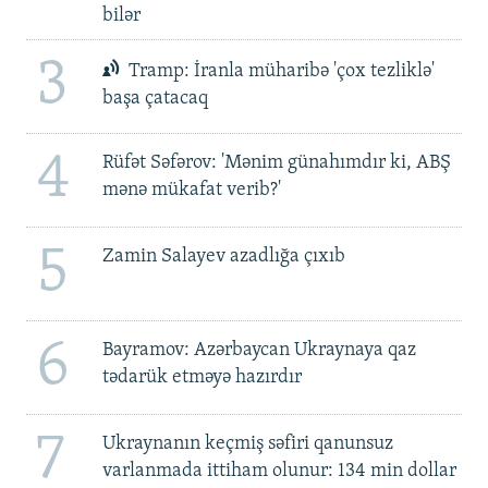
bilər
3
Tramp: İranla müharibə 'çox tezliklə'
başa çatacaq
4
Rüfət Səfərov: 'Mənim günahımdır ki, ABŞ
mənə mükafat verib?'
5
Zamin Salayev azadlığa çıxıb
6
Bayramov: Azərbaycan Ukraynaya qaz
tədarük etməyə hazırdır
7
Ukraynanın keçmiş səfiri qanunsuz
varlanmada ittiham olunur: 134 min dollar