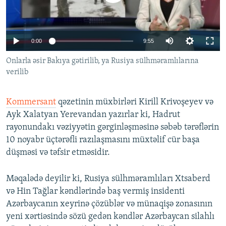
İNFOQRAFIKA
AZƏRBAYCAN ƏDƏBIYYATI KITABXANASI
MISSIYAMIZ
BIZI IZLƏ
KARIKATURA
İSLAM VƏ DEMOKRATIYA
PEŞƏ ETIKASI VƏ JURNALISTIKA STANDARTLARIMIZ
Auto
0:00
9:55
İZ - MƏDƏNIYYƏT PROQRAMI
MATERIALLARIMIZDAN ISTIFADƏ
240p
Onlarla əsir Bakıya gətirilib, ya Rusiya sülhməramlılarına
AZADLIQRADIOSU MOBIL TELEFONUNUZDA
RFE/RL-in bütün saytları
verilib
360p
BIZIMLƏ ƏLAQƏ
480p
Auto
240p
360p
480p
XƏBƏR BÜLLETENLƏRIMIZ
Kommersant
qəzetinin müxbirləri Kirill Krivoşeyev və
720p
Ayk Xalatyan Yerevandan yazırlar ki, Hadrut
720p
1080p
rayonundakı vəziyyətin gərginləşməsinə səbəb tərəflərin
1080p
10 noyabr üçtərəfli razılaşmasını müxtəlif cür başa
düşməsi və təfsir etməsidir.
Məqalədə deyilir ki, Rusiya sülhməramlıları Xtsaberd
və Hin Tağlar kəndlərində baş vermiş insidenti
Azərbaycanın xeyrinə çözüblər və münaqişə zonasının
yeni xərtiəsində sözü gedən kəndlər Azərbaycan silahlı