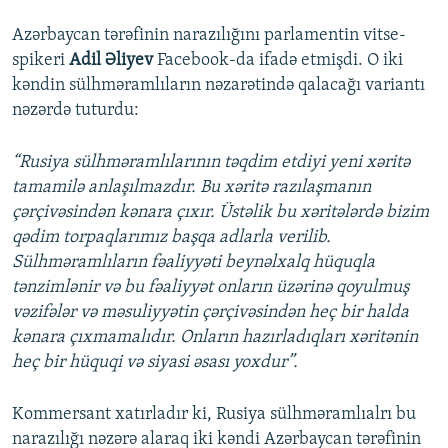
Azərbaycan tərəfinin narazılığını parlamentin vitse-
spikeri
Adil Əliyev
Facebook-da ifadə etmişdi. O iki
kəndin sülhməramlıların nəzarətində qalacağı variantı
nəzərdə tuturdu:
“Rusiya sülhməramlılarının təqdim etdiyi yeni xəritə
tamamilə anlaşılmazdır. Bu xəritə razılaşmanın
çərçivəsindən kənara çıxır. Üstəlik bu xəritələrdə bizim
qədim torpaqlarımız başqa adlarla verilib.
Sülhməramlıların fəaliyyəti beynəlxalq hüquqla
tənzimlənir və bu fəaliyyət onların üzərinə qoyulmuş
vəzifələr və məsuliyyətin çərçivəsindən heç bir halda
kənara çıxmamalıdır. Onların hazırladıqları xəritənin
heç bir hüquqi və siyasi əsası yoxdur”.
Kommersant xatırladır ki, Rusiya sülhməramlıalrı bu
narazılığı nəzərə alaraq iki kəndi Azərbaycan tərəfinin