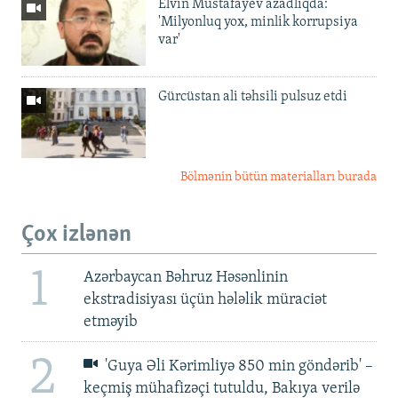
Elvin Mustafayev azadlıqda:
'Milyonluq yox, minlik korrupsiya
var'
Gürcüstan ali təhsili pulsuz etdi
Bölmənin bütün materialları burada
Çox izlənən
1
Azərbaycan Bəhruz Həsənlinin
ekstradisiyası üçün hələlik müraciət
etməyib
2
'Guya Əli Kərimliyə 850 min göndərib' –
keçmiş mühafizəçi tutuldu, Bakıya verilə