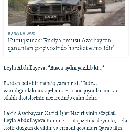
BUNA DA BAX:
Hüquqşünas: 'Rusiya ordusu Azərbaycan
qanunları çərçivəsində hərəkət etməlidir'
Leyla Abdullayeva: “Rusca aydın yazılıb ki...”
Burdan belə bir məntiq yaranır ki, Hadrut
yaxınlığındakı mövqelər də erməni qoşunlarının və
silahlı dəstələrinin nəzarətində qalmalıdır.
Lakin Azərbaycan Xarici İşlər Nazirliyinin sözçüsü
Leyla Abdullayeva
Kommersant qəzetinə deyib ki, belə
təsfir düzgün deyildir və erməni qoşunları Qarabağın