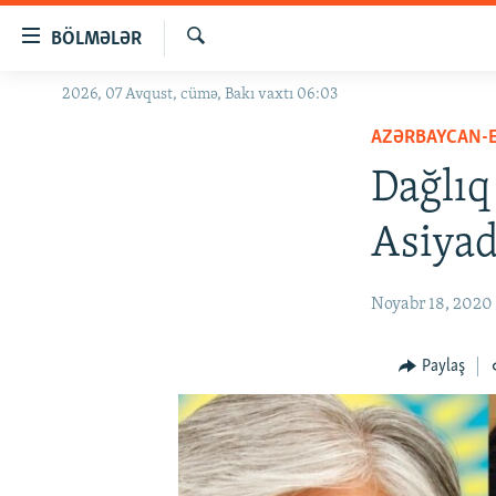
Keçid
BÖLMƏLƏR
linkləri
Axtar
Əsas
2026, 07 Avqust, cümə, Bakı vaxtı 06:03
GÜNDƏM
məzmuna
AZƏRBAYCAN-
#İZAHLA
qayıt
Əsas
Dağlıq
KORRUPSIOMETR
naviqasiyaya
#ƏSLINDƏ
qayıt
Asiyad
Axtarışa
FƏRQƏ BAX
keç
QANUNI DOĞRU
Noyabr 18, 2020
ARAŞDIRMA
Paylaş
MULTIMEDIA
RADIO ARXIV
VIDEO
HAQQIMIZDA
FOTOQALEREYA
OXU ZALI