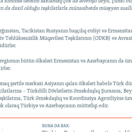
da kiminsə tərəfini saxlamaq çox da əlverişli deyil, çünki b
n da daxil olduğu təşkilatlarla münasibətdə müəyyən suall
ğızıstan, Tacikistan Rusiyanın başçılıq etdiyi və Ermənsita
iv Təhlükəsuizlik Müqaviləsi Təşkilatının (ODKB) və Avrasi
üdürlər.
egionun bütün ölkələri Ermənistan və Azərbaycanın da üzv
rlər.
xmaq şərtilə mərkəzi Asiyanın qalan ölkələri habelə Türk dü
şkilatlarına – Türkdilli Dövlətlərin Əməkdaşlıq Şurasına, Be
şkilatına, Türk Əməkdaşlıq və Koordinsiya Agentliyinə üzv
ik olaraq Türkiyə və Azərbaycanın müttəfiqi edir.
BUNA DA BAX: