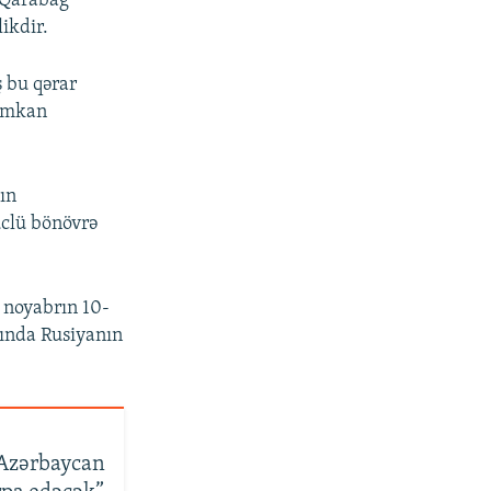
 Qarabağ
ikdir.
ş bu qərar
 imkan
ın
üclü bönövrə
 noyabrın 10-
sında Rusiyanın
 Azərbaycan