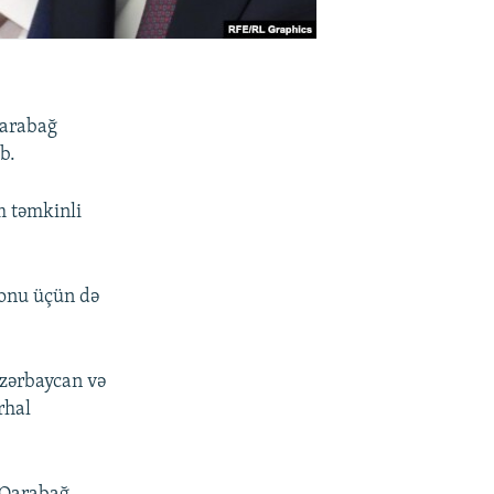
Qarabağ
b.
m təmkinli
ionu üçün də
Azərbaycan və
rhal