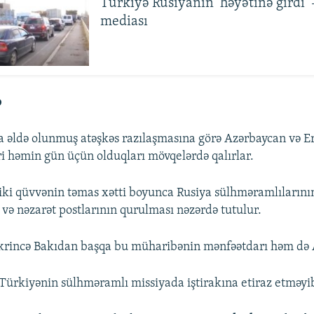
Türkiyə Rusiyanın ‘həyətinə girdi’
mediası
o
 əldə olunmuş atəşkəs razılaşmasına görə Azərbaycan və E
əri həmin gün üçün olduqları mövqelərdə qalırlar.
ki qüvvənin təmas xətti boyunca Rusiya sülhməramlılarını
 və nəzarət postlarının qurulması nəzərdə tutulur.
ikrincə Bakıdan başqa bu müharibənin mənfəətdarı həm də 
 Türkiyənin sülhməramlı missiyada iştirakına etiraz etməyi