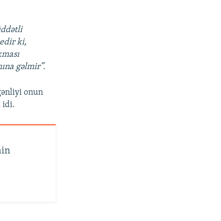
:
ddətli
dir ki,
ıxması
ına gəlmir”.
ənliyi onun
 idi.
nin