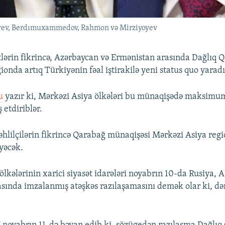
kayev, Berdımuxammedov, Rahmon və Mirziyoyev
tlərin fikrincə, Azərbaycan və Ermənistan arasında Dağlıq 
onda artıq Türkiyənin fəal iştirakilə yeni status quo yaradı
u
yazır ki, Mərkəzi Asiya ölkələri bu münaqişədə maksimu
etdiriblər.
əhlilçilərin fikrincə Qarabağ münaqişəsi Mərkəzi Asiya reg
əyəcək.
ölkələrinin xarici siyasət idarələri noyabrın 10-da Rusiya, 
sında imzalanmış atəşkəs razılaşamasını demək olar ki, də