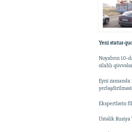
Yeni status qu
Noyabrın 10-da
silahlı qüvvəl
Eyni zamanda i
yerləşdirilməsi
Ekspertlərin f
Üstəlik Rusiya