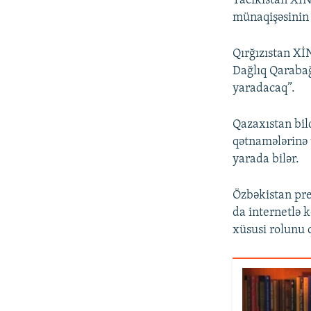
Tacikistan XİN
münaqişəsinin 
Qırğızıstan Xİ
Dağlıq Qaraba
yaradacaq”.
Qazaxıstan bil
qətnamələrinə 
yarada bilər.
Özbəkistan pre
da internetlə 
xüsusi rolunu 