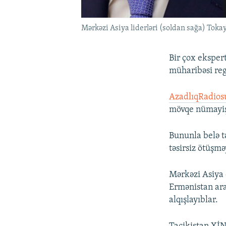
Mərkəzi Asiya liderləri (soldan sağa) To
Bir çox eksper
müharibəsi regi
AzadlıqRadios
mövqe nümayiş 
Bununla belə t
təsirsiz ötüşm
Mərkəzi Asiya 
Ermənistan ara
alqışlayıblar.