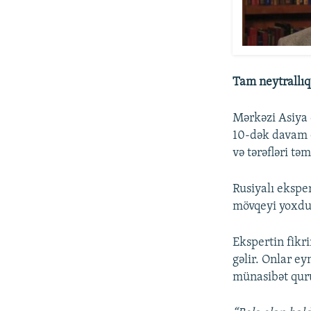
Tam neytrallıq
Mərkəzi Asiya 
10-dək davam e
və tərəfləri tə
Rusiyalı ekspe
mövqeyi yoxdu
Ekspertin fikri
gəlir. Onlar e
münasibət qur