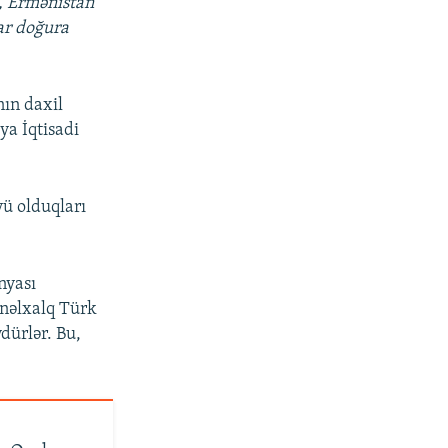
u, Ermənistan
ar doğura
nın daxil
ya İqtisadi
ü olduqları
nyası
ynəlxalq Türk
dürlər. Bu,