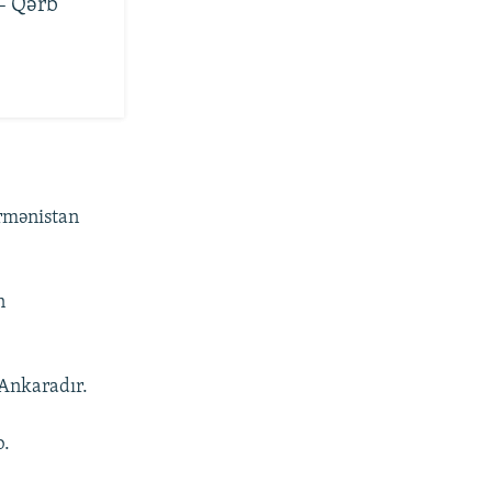
 – Qərb
rmənistan
n
Ankaradır.
b.