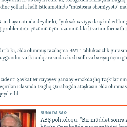
 noyabrın 11-də bəyan edib ki, sözügedən razılaşma Dağlıq
dinc yollarla həlli istiqamətində “müstəsna əhəmiyyətə” mal
N-in bəyanatında deyilir ki, “yüksək səviyyədə qəbul edilmi
ğ probleminin çözümü üçün uzunmüddətli və tamformatlı
dirib ki, əldə olunmuş razılaşma BMT Təhlükəsizlik Şurasın
uyğundur və iki xalq arasında əbədi sülh və barışıq üçün g
zidenti Şavkat Mirziyoyev Şanxay Əməkdaşlıq Təşkilatının
keçirilən iclasında Dağlıq Qarabağda atəşkəsin əldə olunma
qeyd edib.
BUNA DA BAX:
ABŞ politoloqu: “Bir müddət sonra