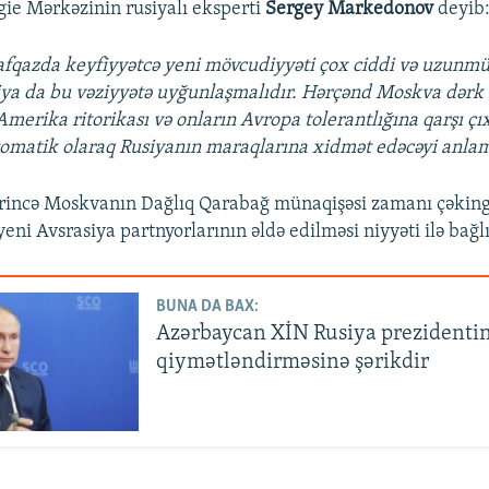
ie Mərkəzinin rusiyalı eksperti
Sergey Markedonov
deyib
fqazda keyfiyyətcə yeni mövcudiyyəti çox ciddi və uzunmü
iya da bu vəziyyətə uyğunlaşmalıdır. Hərçənd Moskva dərk e
Amerika ritorikası və onların Avropa tolerantlığına qarşı ç
omatik olaraq Rusiyanın maraqlarına xidmət edəcəyi anlam
krincə Moskvanın Dağlıq Qarabağ münaqişəsi zamanı çəking
yeni Avsrasiya partnyorlarının əldə edilməsi niyyəti ilə bağlı
BUNA DA BAX:
Azərbaycan XİN Rusiya prezidenti
qiymətləndirməsinə şərikdir