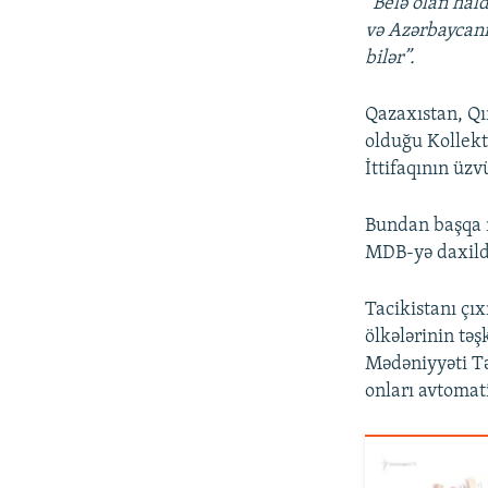
“Belə olan hal
və Azərbaycanı
bilər”.
Qazaxıstan, Qır
olduğu Kollekt
İttifaqının üzv
Bundan başqa r
MDB-yə daxildi
Tacikistanı çı
ölkələrinin tə
Mədəniyyəti Tə
onları avtomat