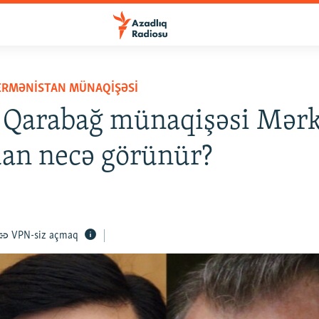
ERMƏNISTAN MÜNAQIŞƏSI
 Qarabağ münaqişəsi Mərk
an necə görünür?
VPN-siz açmaq