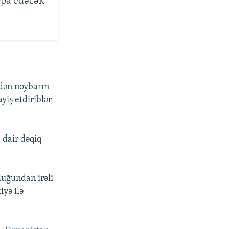
rpa edəcək”
-dən noybarın
iş etdiriblər
 dair dəqiq
luğundan irəli
yə ilə