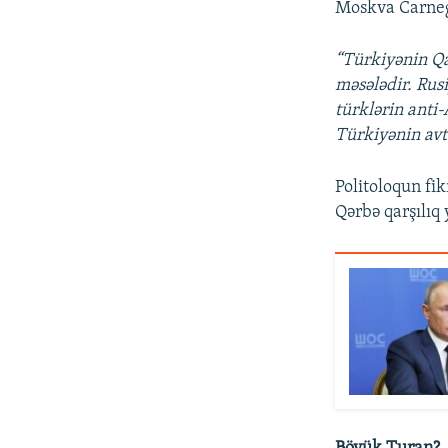
Moskva Carneg
“Türkiyənin Qa
məsələdir. Rus
türklərin anti-
Türkiyənin avt
Politoloqun fi
Qərbə qarşılıq 