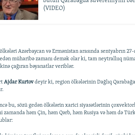
bütün Qarabağda suverenliyini bə
(VIDEO)
ölkələri Azərbaycan və Ermənistan arasında sentyabrın 27
dən müharibə zamanı demək olar ki, tam neytrallııq nümay
mkinə çağıran bəyanatlar veriblər.
rt
Ajdar Kurtov
deyir ki, region ölkələrinin Dağlıq Qarabağa
r.
ncə bu, sözü gedən ölkələrin xarici siyasətlərinin çoxvektor
yni zamanda həm Çin, həm Qərb, həm Rusiya və həm də Türki
ublar: