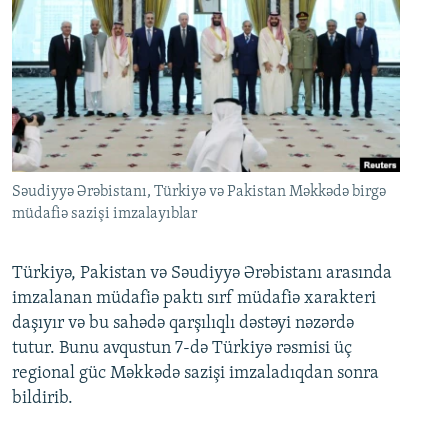
Səudiyyə Ərəbistanı, Türkiyə və Pakistan Məkkədə birgə
müdafiə sazişi imzalayıblar
Türkiyə, Pakistan və Səudiyyə Ərəbistanı arasında
imzalanan müdafiə paktı sırf müdafiə xarakteri
daşıyır və bu sahədə qarşılıqlı dəstəyi nəzərdə
tutur. Bunu avqustun 7-də Türkiyə rəsmisi üç
regional güc Məkkədə sazişi imzaladıqdan sonra
bildirib.