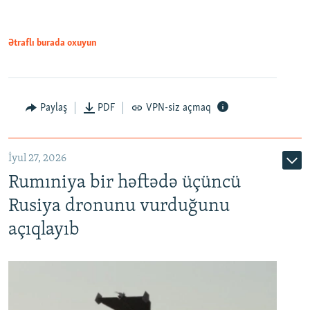
Ətraflı burada oxuyun
Paylaş
PDF
VPN-siz açmaq
İyul 27, 2026
Rumıniya bir həftədə üçüncü
Rusiya dronunu vurduğunu
açıqlayıb