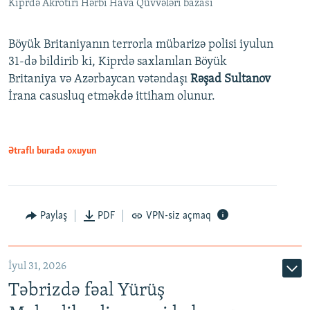
Kiprdə Akrotiri Hərbi Hava Qüvvələri bazası
Böyük Britaniyanın terrorla mübarizə polisi iyulun
31-də bildirib ki, Kiprdə saxlanılan Böyük
Britaniya və Azərbaycan vətəndaşı
Rəşad Sultanov
İrana casusluq etməkdə ittiham olunur.
Ətraflı burada oxuyun
Paylaş
PDF
VPN-siz açmaq
İyul 31, 2026
Təbrizdə fəal Yürüş