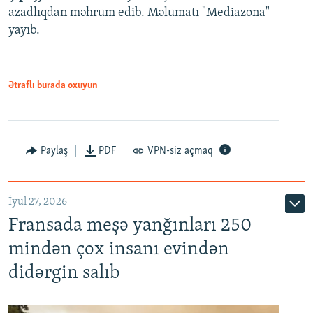
azadlıqdan məhrum edib. Məlumatı "Mediazona"
yayıb.
Ətraflı burada oxuyun
Paylaş
PDF
VPN-siz açmaq
İyul 27, 2026
Fransada meşə yanğınları 250
mindən çox insanı evindən
didərgin salıb