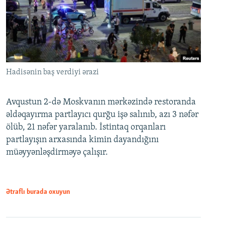
Hadisənin baş verdiyi ərazi
Avqustun 2-də Moskvanın mərkəzində restoranda
əldəqayırma partlayıcı qurğu işə salınıb, azı 3 nəfər
ölüb, 21 nəfər yaralanıb. İstintaq orqanları
partlayışın arxasında kimin dayandığını
müəyyənləşdirməyə çalışır.
Ətraflı burada oxuyun