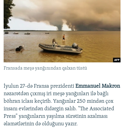
Fransada meşə yanğınından qalxan tüstü
İyulun 27-də Fransa prezidenti
Emmanuel Makron
nəzarətdən çıxmış iri meşə yanğınları ilə bağlı
böhran iclası keçirib. Yanğınlar 250 mindən çox
insanı evlərindən didərgin salıb. "The Associated
Press" yanğınların yayılma sürətinin azalması
əlamətlərinin də olduğunu yazır.