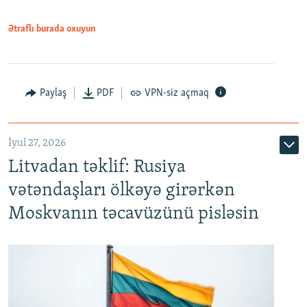
Ətraflı burada oxuyun
Paylaş
PDF
VPN-siz açmaq
İyul 27, 2026
Litvadan təklif: Rusiya
vətəndaşları ölkəyə girərkən
Moskvanın təcavüzünü pisləsin