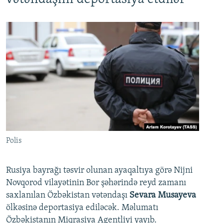
Polis
Rusiya bayrağı təsvir olunan ayaqaltıya görə Nijni
Novqorod vilayətinin Bor şəhərində reyd zamanı
saxlanılan Özbəkistan vətəndaşı
Sevara Musayeva
ölkəsinə deportasiya ediləcək. Məlumatı
Özbəkistanın Miqrasiya Agentliyi yayıb.