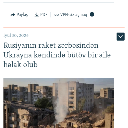
Paylaş
PDF
VPN-siz açmaq
İyul 30, 2026
Rusiyanın raket zərbəsindən
Ukrayna kəndində bütöv bir ailə
həlak olub