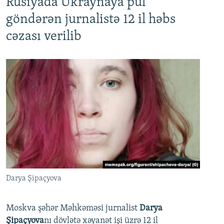
Rusiyada Ukraynaya pul
göndərən jurnalistə 12 il həbs
cəzası verilib
Darya Şipaçyova
Moskva şəhər Məhkəməsi jurnalist
Darya
Şipaçyova
nı dövlətə xəyanət işi üzrə 12 il