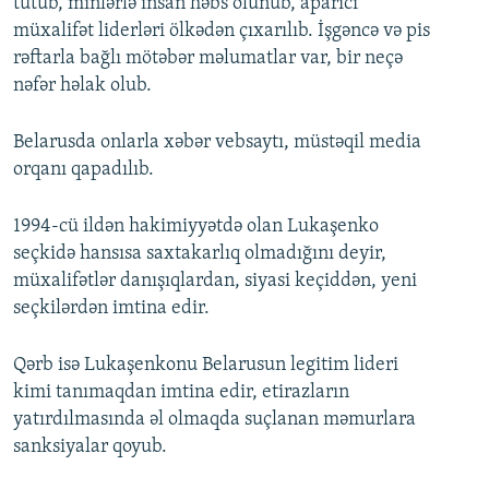
tutub, minlərlə insan həbs olunub, aparıcı
müxalifət liderləri ölkədən çıxarılıb. İşgəncə və pis
rəftarla bağlı mötəbər məlumatlar var, bir neçə
nəfər həlak olub.
Belarusda onlarla xəbər vebsaytı, müstəqil media
orqanı qapadılıb.
1994-cü ildən hakimiyyətdə olan Lukaşenko
seçkidə hansısa saxtakarlıq olmadığını deyir,
müxalifətlər danışıqlardan, siyasi keçiddən, yeni
seçkilərdən imtina edir.
Qərb isə Lukaşenkonu Belarusun legitim lideri
kimi tanımaqdan imtina edir, etirazların
yatırdılmasında əl olmaqda suçlanan məmurlara
sanksiyalar qoyub.