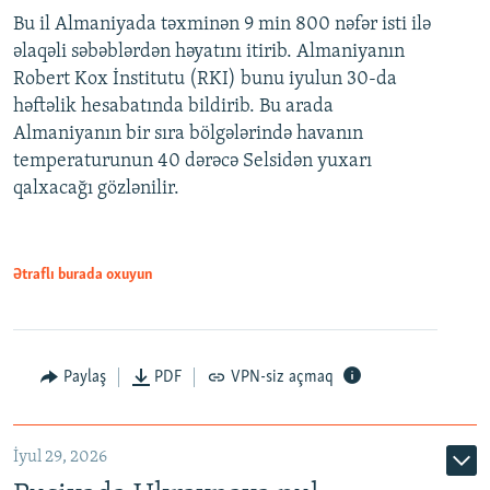
Bu il Almaniyada təxminən 9 min 800 nəfər isti ilə
əlaqəli səbəblərdən həyatını itirib. Almaniyanın
Robert Kox İnstitutu (RKI) bunu iyulun 30-da
həftəlik hesabatında bildirib. Bu arada
Almaniyanın bir sıra bölgələrində havanın
temperaturunun 40 dərəcə Selsidən yuxarı
qalxacağı gözlənilir.
Ətraflı burada oxuyun
Paylaş
PDF
VPN-siz açmaq
İyul 29, 2026