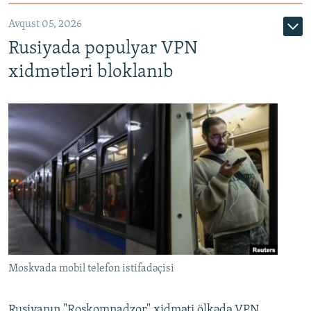
Avqust 05, 2026
Rusiyada populyar VPN
xidmətləri bloklanıb
Moskvada mobil telefon istifadəçisi
Rusiyanın "Roskomnadzor" xidməti ölkədə VPN