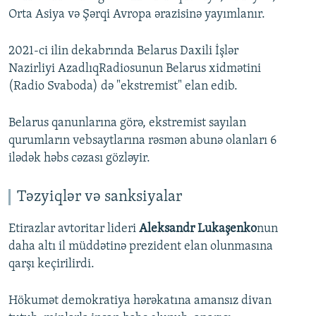
Orta Asiya və Şərqi Avropa ərazisinə yayımlanır.
2021-ci ilin dekabrında Belarus Daxili İşlər
Nazirliyi AzadlıqRadiosunun Belarus xidmətini
(Radio Svaboda) də "ekstremist" elan edib.
Belarus qanunlarına görə, ekstremist sayılan
qurumların vebsaytlarına rəsmən abunə olanları 6
ilədək həbs cəzası gözləyir.
Təzyiqlər və sanksiyalar
Etirazlar avtoritar lideri
Aleksandr Lukaşenko
nun
daha altı il müddətinə prezident elan olunmasına
qarşı keçirilirdi.
Hökumət demokratiya hərəkatına amansız divan