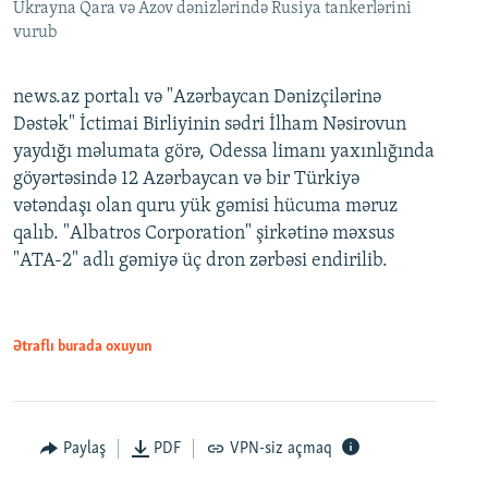
Ukrayna Qara və Azov dənizlərində Rusiya tankerlərini
vurub
news.az portalı və "Azərbaycan Dənizçilərinə
Dəstək" İctimai Birliyinin sədri İlham Nəsirovun
yaydığı məlumata görə, Odessa limanı yaxınlığında
göyərtəsində 12 Azərbaycan və bir Türkiyə
vətəndaşı olan quru yük gəmisi hücuma məruz
qalıb. "Albatros Corporation" şirkətinə məxsus
"ATA-2" adlı gəmiyə üç dron zərbəsi endirilib.
Ətraflı burada oxuyun
Paylaş
PDF
VPN-siz açmaq