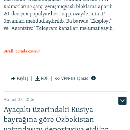
xidmətlərinə qarşı genişmiqyaslı bloklama aparıb.
20-dən çox populyar hostinq provayderinin IP
ünvanları məhdudlaşdırılıb. Bu barədə "Eksployt"
və "Agentstvo" Telegram kanalları məlumat yayıb.
Ətraflı burada oxuyun
Paylaş
PDF
VPN-siz açmaq
Avqust 03, 2026
Ayaqaltı üzərindəki Rusiya
bayrağına görə Özbəkistan
vətəndaşını deportasiya etdilər