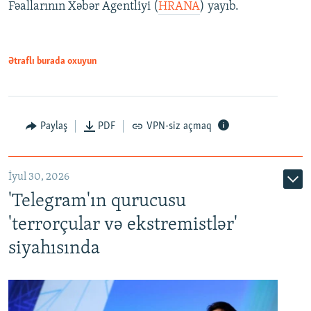
Fəallarının Xəbər Agentliyi (
HRANA
) yayıb.
Ətraflı burada oxuyun
Paylaş
PDF
VPN-siz açmaq
İyul 30, 2026
'Telegram'ın qurucusu
'terrorçular və ekstremistlər'
siyahısında