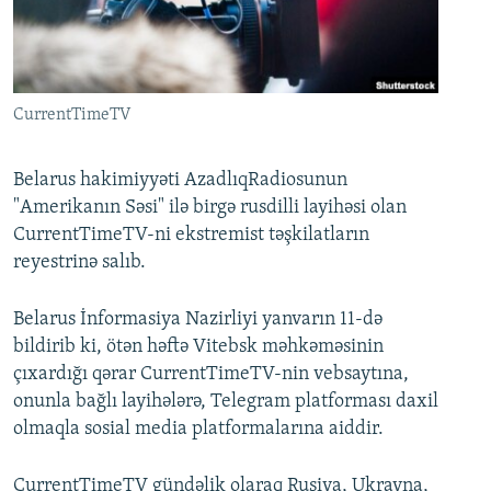
İNFOQRAFIKA
AZƏRBAYCAN ƏDƏBIYYATI KITABXANASI
MISSIYAMIZ
BIZI IZLƏ
KARIKATURA
İSLAM VƏ DEMOKRATIYA
PEŞƏ ETIKASI VƏ JURNALISTIKA STANDARTLARIMIZ
İZ - MƏDƏNIYYƏT PROQRAMI
MATERIALLARIMIZDAN ISTIFADƏ
CurrentTimeTV
AZADLIQRADIOSU MOBIL TELEFONUNUZDA
RFE/RL-in bütün saytları
BIZIMLƏ ƏLAQƏ
Belarus hakimiyyəti AzadlıqRadiosunun
"Amerikanın Səsi" ilə birgə rusdilli layihəsi olan
XƏBƏR BÜLLETENLƏRIMIZ
CurrentTimeTV-ni ekstremist təşkilatların
reyestrinə salıb.
Belarus İnformasiya Nazirliyi yanvarın 11-də
bildirib ki, ötən həftə Vitebsk məhkəməsinin
çıxardığı qərar CurrentTimeTV-nin vebsaytına,
onunla bağlı layihələrə, Telegram platforması daxil
olmaqla sosial media platformalarına aiddir.
CurrentTimeTV gündəlik olaraq Rusiya, Ukrayna,