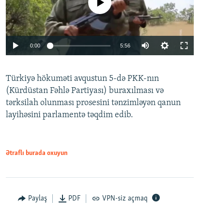
No media source currently available
Auto
0:00
5:56
240p
Türkiyə hökuməti avqustun 5-də PKK-nın
360p
(Kürdüstan Fəhlə Partiyası) buraxılması və
480p
Auto
240p
360p
480p
tərksilah olunması prosesini tənzimləyən qanun
720p
layihəsini parlamentə təqdim edib.
720p
1080p
1080p
Ətraflı burada oxuyun
Paylaş
PDF
VPN-siz açmaq