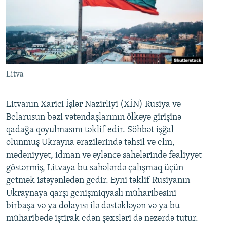
Litva
Litvanın Xarici İşlər Nazirliyi (XİN) Rusiya və
Belarusun bəzi vətəndaşlarının ölkəyə girişinə
qadağa qoyulmasını təklif edir. Söhbət işğal
olunmuş Ukrayna ərazilərində təhsil və elm,
mədəniyyət, idman və əyləncə sahələrində fəaliyyət
göstərmiş, Litvaya bu sahələrdə çalışmaq üçün
getmək istəyənlədən gedir. Eyni təklif Rusiyanın
Ukraynaya qarşı genişmiqyaslı müharibəsini
birbaşa və ya dolayısı ilə dəstəkləyən və ya bu
müharibədə iştirak edən şəxsləri də nəzərdə tutur.