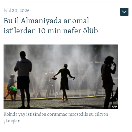
İyul 30, 2026
Bu il Almaniyada anomal
istilərdən 10 min nəfər ölüb
Kölndə yay istisindən qorunmaq məqsədilə su çiləyən
şlanqlar