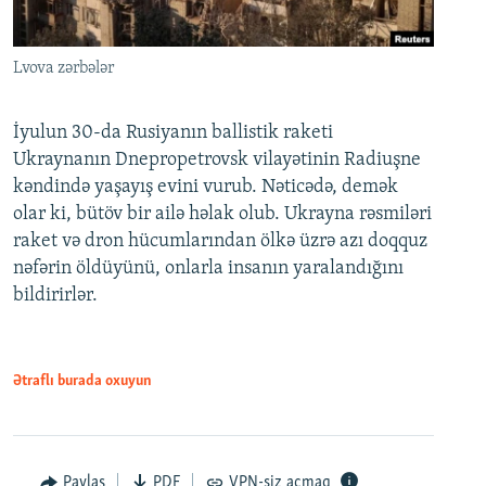
Lvova zərbələr
İyulun 30-da Rusiyanın ballistik raketi
Ukraynanın Dnepropetrovsk vilayətinin Radiuşne
kəndində yaşayış evini vurub. Nəticədə, demək
olar ki, bütöv bir ailə həlak olub. Ukrayna rəsmiləri
raket və dron hücumlarından ölkə üzrə azı doqquz
nəfərin öldüyünü, onlarla insanın yaralandığını
bildirirlər.
Ətraflı burada oxuyun
Paylaş
PDF
VPN-siz açmaq