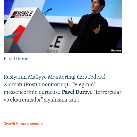
Pavel Durov
Rusiyanın Maliyyə Monitorinqi üzrə Federal
Xidməti (Rosfinmonitorinq) "Telegram"
messencerinin qurucusu
Pavel Durov
u "terrorçular
və ekstremistlər" siyahısına salıb.
Ətraflı burada oxuyun