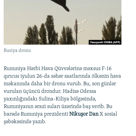
Rusiya dronu
Rumıniya Hərbi Hava Qüvvələrinə məxsus F-16
qırıcısı iyulun 26-da səhər saatlarında ölkənin hava
məkanında daha bir dronu vurub. Bu, son günlər
vurulan üçüncü drondur. Hadisə Odessa
yaxınlığındakı Sulina-Kiliya bölgəsində,
Rumıniyanın ərazi suları üzərində baş verib. Bu
barədə Rumıniya prezidenti
Nikuşor Dan
X sosial
şəbəkəsində yazıb.