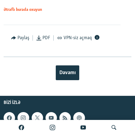
Ətraflı burada oxuyun
Paylaş
PDF
VPN-siz açmaq
Davamı
BIZI IZLƏ