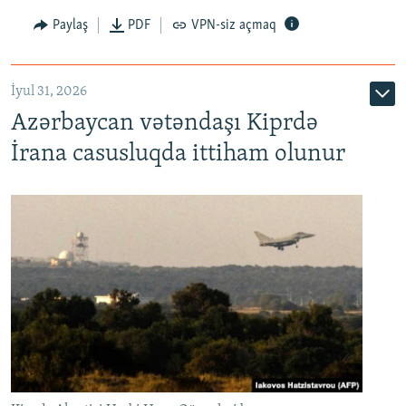
Paylaş
PDF
VPN-siz açmaq
İyul 31, 2026
Azərbaycan vətəndaşı Kiprdə
İrana casusluqda ittiham olunur