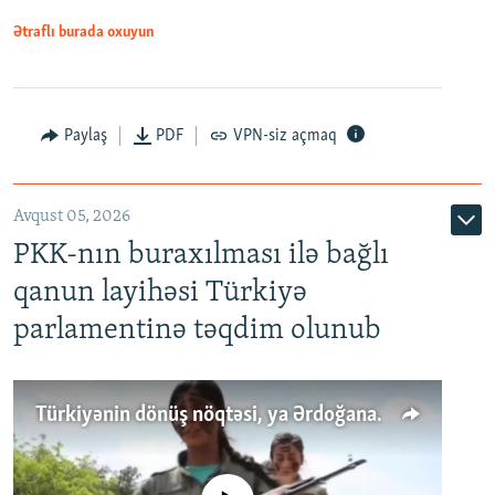
Ətraflı burada oxuyun
Paylaş
PDF
VPN-siz açmaq
Avqust 05, 2026
PKK-nın buraxılması ilə bağlı
qanun layihəsi Türkiyə
parlamentinə təqdim olunub
Türkiyənin dönüş nöqtəsi, ya Ərdoğana üçüncü şans: PKK ilə qəfil barışıq nə deməkdir?