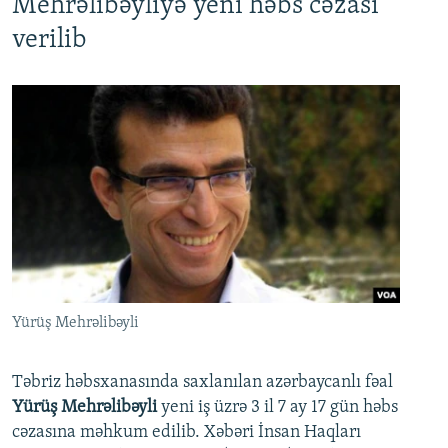
Mehrəlibəyliyə yeni həbs cəzası
verilib
Yürüş Mehrəlibəyli
Təbriz həbsxanasında saxlanılan azərbaycanlı fəal
Yürüş Mehrəlibəyli
yeni iş üzrə 3 il 7 ay 17 gün həbs
cəzasına məhkum edilib. Xəbəri İnsan Haqları