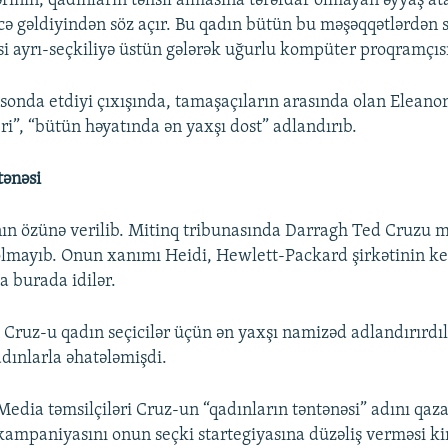
ərinin, qadınların təhsil almasına tərəfdar olmayan əyyaş at
ə gəldiyindən söz açır. Bu qadın bütün bu məşəqqətlərdən 
insi ayrı-seçkiliyə üstün gələrək uğurlu kompüter proqramçıs
onda etdiyi çıxışında, tamaşaçıların arasında olan Eleano
ri”, “bütün həyatında ən yaxşı dost” adlandırıb.
tənəsi
ın özünə verilib. Mitinq tribunasında Darragh Ted Cruzu 
lmayıb. Onun xanımı Heidi, Hewlett-Packard şirkətinin ke
a burada idilər.
 Cruz-u qadın seçicilər üçün ən yaxşı namizəd adlandırırdıl
dınlarla əhatələmişdi.
Media təmsilçiləri Cruz-un “qadınların təntənəsi” adını qaz
kampaniyasını onun seçki startegiyasına düzəliş verməsi k