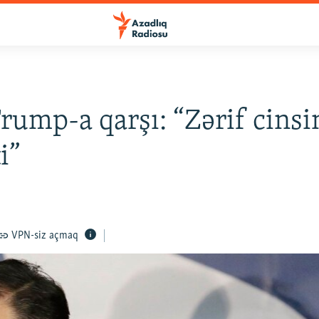
rump-a qarşı: “Zərif cinsi
i”
VPN-siz açmaq