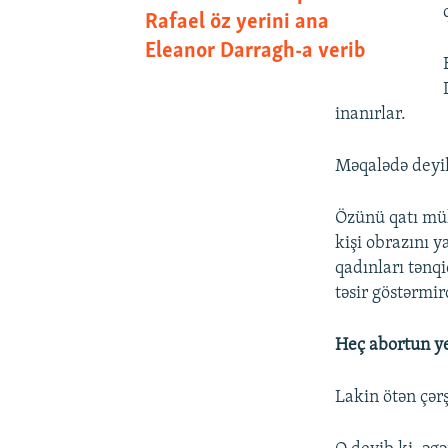
Rafael öz yerini ana
Eleanor Darragh-a verib
inanırlar.
Məqalədə deyil
Özünü qatı müh
kişi obrazını 
qadınları tənq
təsir göstərmir
Heç abortun y
Lakin ötən çər