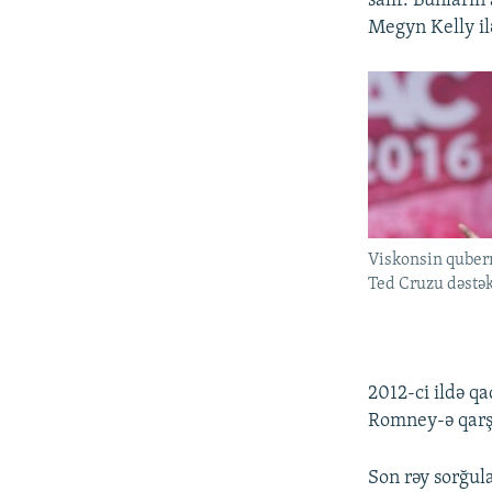
salır. Bunları
Megyn Kelly il
Viskonsin quber
Ted Cruzu dəstək
2012-ci ildə qa
Romney-ə qarşı
Son rəy sorğul