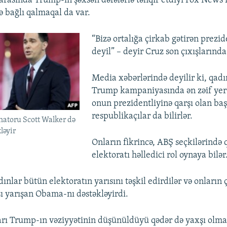
n arasında Trump-ın şəxsən dəfələrlə təhqir etdiyi Fox News
ə bağlı qalmaqal da var.
“Bizə ortalığa çirkab gətirən prezi
deyil” – deyir Cruz son çıxışlarında
Media xəbərlərində deyilir ki, qadı
Trump kampaniyasında ən zəif ye
onun prezidentliyinə qarşı olan ba
respublikaçılar da bilirlər.
natoru Scott Walker də
ləyir
Onların fikrincə, ABŞ seçkilərində 
elektoratı həlledici rol oynaya bilər
dınlar bütün elektoratın yarısını təşkil edirdilər və onların
 yarışan Obama-nı dəstəkləyirdi.
arı Trump-ın vəziyyətinin düşünüldüyü qədər də yaxşı olma