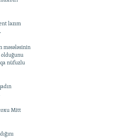
 müxbiri
dent lazım
.
n məsələsinin
r olduğunu
şqa nüfuzlu
qadın
.
 çoxu Mitt
dığını