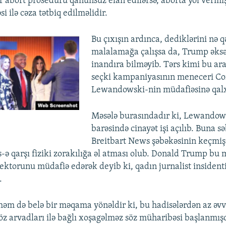
ər abort proseduru qanunsuz elan edilərsə, aborta yol vermi
si ilə cəza tətbiq edilməlidir.
Bu çıxışın ardınca, dediklərini nə q
malalamağa çalışsa da, Trump əksə
inandıra bilməyib. Tərs kimi bu a
seçki kampaniyasının meneceri Co
Lewandowski-nin müdafiəsinə qalx
Məsələ burasındadır ki, Lewandow
barəsində cinayət işi açılıb. Buna 
Breitbart News şəbəkəsinin keçmiş
s-ə qarşı fiziki zorakılığa əl atması olub. Donald Trump bu 
ktorunu müdafiə edərək deyib ki, qadın jurnalist insidenti
.
həm də belə bir məqama yönəldir ki, bu hadisələrdən az əv
öz arvadları ilə bağlı xoşagəlməz söz müharibəsi başlanmışd