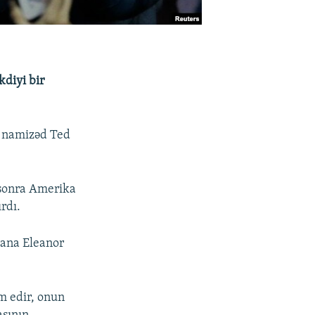
kdiyi bir
çı namizəd Ted
 sonra Amerika
rdı.
 ana Eleanor
m edir, onun