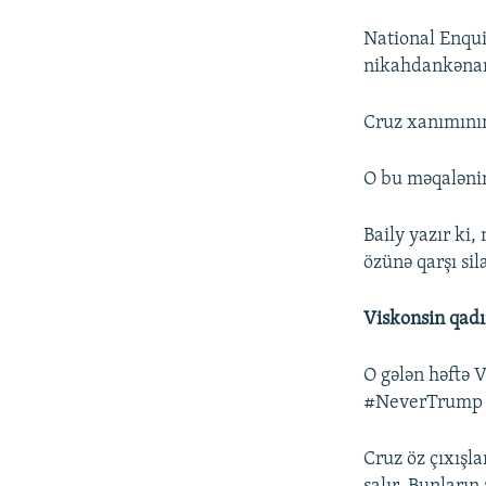
National Enqui
nikahdankənar 
Cruz xanımının
O bu məqalənin
Baily yazır ki
özünə qarşı sil
Viskonsin qadı
O gələn həftə 
#NeverTrump h
Cruz öz çıxışl