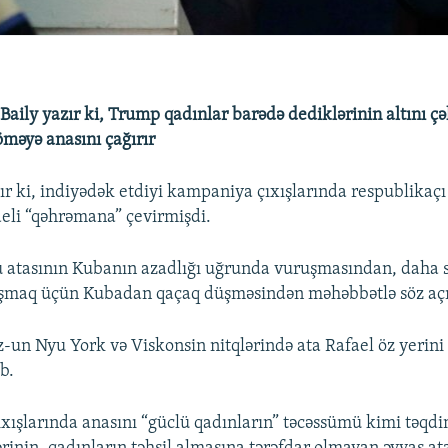
 Baily yazır ki, Trump qadınlar barədə dediklərinin altını çə
məyə anasını çağırır
zır ki, indiyədək etdiyi kampaniya çıxışlarında respublika
aeli “qəhrəmana” çevirmişdi.
u atasının Kubanın azadlığı uğrunda vuruşmasından, daha
şmaq üçün Kubadan qaçaq düşməsindən məhəbbətlə söz açı
-un Nyu York və Viskonsin nitqlərində ata Rafael öz yerini
b.
ıxışlarında anasını “güclü qadınların” təcəssümü kimi təqdi