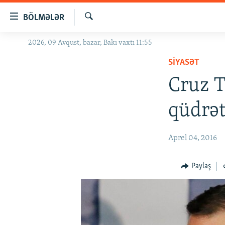
Keçid
BÖLMƏLƏR
linkləri
Axtar
Əsas
2026, 09 Avqust, bazar, Bakı vaxtı 11:55
GÜNDƏM
məzmuna
SIYASƏT
#İZAHLA
qayıt
Əsas
Cruz T
KORRUPSIOMETR
naviqasiyaya
#ƏSLINDƏ
qayıt
qüdrət
Axtarışa
FƏRQƏ BAX
keç
QANUNI DOĞRU
Aprel 04, 2016
ARAŞDIRMA
Paylaş
MULTIMEDIA
RADIO ARXIV
VIDEO
HAQQIMIZDA
FOTOQALEREYA
OXU ZALI