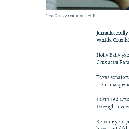
Ted Cruz və xanımı Heidi
Jurnalist Holly
vaxtda Cruz kö
Holly Baily ya
Cruz atası Raf
Texas senator
arzusuna qovu
Lakin Ted Cruz
Darragh-a veri
Senator yeni ç