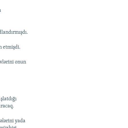
n
dlandırmışdı.
n etmişdi.
vlərini onun
şlatdığı
racaq.
ələrini yada