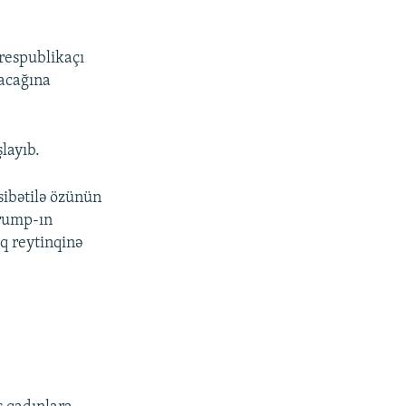
 respublikaçı
acağına
layıb.
ibətilə özünün
Trump-ın
ıq reytinqinə