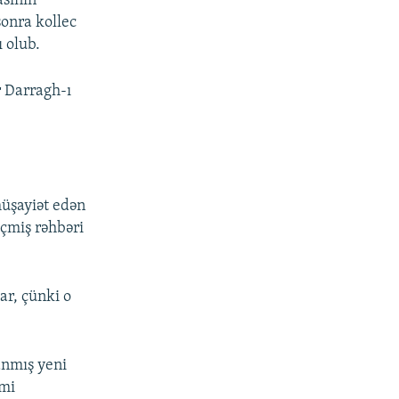
asının
sonra kollec
ı olub.
r Darragh-ı
müşayiət edən
çmiş rəhbəri
ar, çünki o
anmış yeni
imi