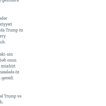
ş qadınlara
ədər
riyyəti
rada Trump öz
rey
ıb.
ski-nin
səbəb onun
 müxbiri
məsələdə öz
 qərəzli
vəl Trump və
ı.