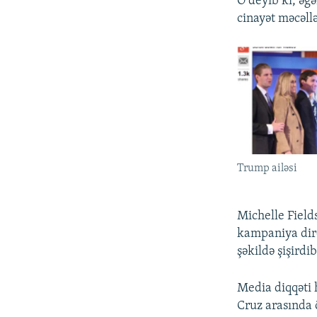
O deyib ki, əg
cinayət məcəllə
Trump ailəsi
Michelle Field
kampaniya dire
şəkildə şişirdib
Media diqqəti 
Cruz arasında 