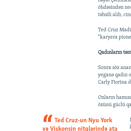
həyat çətinlikl
öhdəsindən nec
təhsili alıb, c
Ted Cruz Madis
“karyera pione
Qadınların tən
Sonra söz anan
yeganə qadın o
Carly Fiorina d
Onların hamısı
özünü güclü qa
Ted Cruz-un Nyu York
və Viskonsin nitqlərində ata