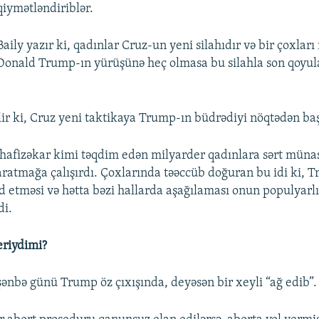
qiymətləndiriblər.
Baily yazır ki, qadınlar Cruz-un yeni silahıdır və bir çoxları
Donald Trump-ın yürüşünə heç olmasa bu silahla son qoyul
ir ki, Cruz yeni taktikaya Trump-ın büdrədiyi nöqtədən baş
afizəkar kimi təqdim edən milyarder qadınlara sərt münas
yaratmağa çalışırdı. Çoxlarında təəccüb doğuran bu idi ki, 
id etməsi və hətta bəzi hallarda aşağılaması onun populyarl
di.
eriydimi?
şənbə günü Trump öz çıxışında, deyəsən bir xeyli “ağ edib”.