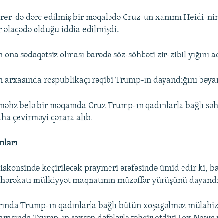
rer-də dərc edilmiş bir məqalədə Cruz-un xanımı Heidi-ni
əlaqədə olduğu iddia edilmişdi.
 ona sədaqətsiz olması barədə söz-söhbəti zir-zibil yığını a
 arxasında respublikaçı rəqibi Trump-ın dayandığını bəya
, məhz belə bir məqamda Cruz Trump-ın qadınlarla bağlı səh
aha çevirməyi qərara alıb.
nları
Viskonsində keçiriləcək praymeri ərəfəsində ümid edir ki, ba
ərəkatı mülkiyyət maqnatının müzəffər yürüşünü dayandı
arında Trump-ın qadınlarla bağlı bütün xoşagəlməz mülahiz