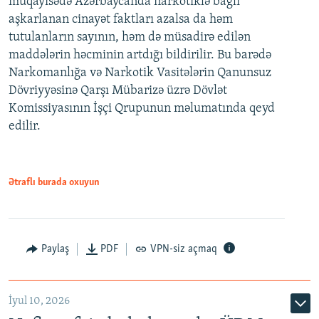
müqayisədə Azərbaycanda narkotiklə bağlı
aşkarlanan cinayət faktları azalsa da həm
tutulanların sayının, həm də müsadirə edilən
maddələrin həcminin artdığı bildirilir. Bu barədə
Narkomanlığa və Narkotik Vasitələrin Qanunsuz
Dövriyyəsinə Qarşı Mübarizə üzrə Dövlət
Komissiyasının İşçi Qrupunun məlumatında qeyd
edilir.
Ətraflı burada oxuyun
Paylaş
PDF
VPN-siz açmaq
İyul 10, 2026