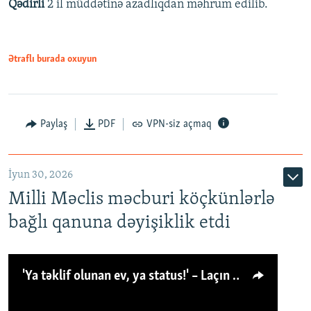
Qədirli
2 il müddətinə azadlıqdan məhrum edilib.
Ətraflı burada oxuyun
Paylaş
PDF
VPN-siz açmaq
İyun 30, 2026
Milli Məclis məcburi köçkünlərlə
bağlı qanuna dəyişiklik etdi
'Ya təklif olunan ev, ya status!' – Laçın köçkünü: 'Laçından başqa heç hara!'