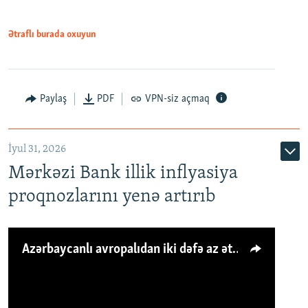
Ətraflı burada oxuyun
Paylaş
PDF
VPN-siz açmaq
İyul 31, 2026
Mərkəzi Bank illik inflyasiya
proqnozlarını yenə artırıb
Azərbaycanlı avropalıdan iki dəfə az ət yeyir, amma... 'Qiymət artımı qaçılmazdır'