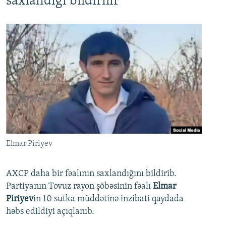
saxlandığı bildirilir
Elmar Piriyev
AXCP daha bir fəalının saxlandığını bildirib.
Partiyanın Tovuz rayon şöbəsinin fəalı
Elmar
Piriyev
in 10 sutka müddətinə inzibati qaydada
həbs edildiyi açıqlanıb.