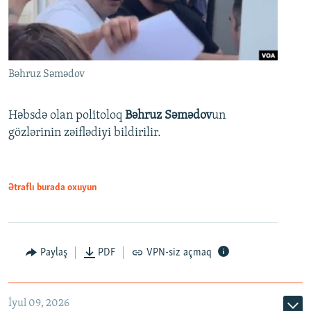
Bəhruz Səmədov
Həbsdə olan politoloq
Bəhruz Səmədov
un
gözlərinin zəiflədiyi bildirilir.
Ətraflı burada oxuyun
Paylaş
PDF
VPN-siz açmaq
İyul 09, 2026