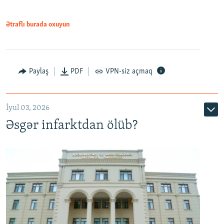
Ətraflı burada oxuyun
Auto
240p
360p
480p
Paylaş
PDF
VPN-siz açmaq
720p
1080p
İyul 03, 2026
Əsgər infarktdan ölüb?