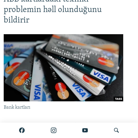
problemin həll olunduğunu
bildirir
Bank kartları
Azərbaycan Beynəlxalq Bankı (ABB) iyunun 24-də
bir çox müştərinin kartından vəsait silinməsi ilə