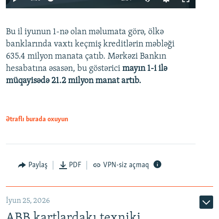
240p
Bu il iyunun 1-nə olan məlumata görə, ölkə
360p
banklarında vaxtı keçmiş kreditlərin məbləği
480p
635.4 milyon manata çatıb. Mərkəzi Bankın
720p
hesabatına əsasən, bu göstərici
mayın 1-i ilə
müqayisədə 21.2 milyon manat artıb.
1080p
Ətraflı burada oxuyun
Auto
240p
360p
480p
Paylaş
PDF
VPN-siz açmaq
720p
1080p
İyun 25, 2026
ABB kartlardakı texniki