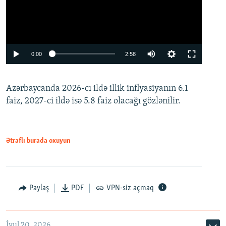
Auto
0:00
2:58
240p
Azərbaycanda 2026-cı ildə illik inflyasiyanın 6.1
360p
faiz, 2027-ci ildə isə 5.8 faiz olacağı gözlənilir.
480p
720p
1080p
Ətraflı burada oxuyun
Paylaş
PDF
VPN-siz açmaq
İyul 20, 2026
Auto
240p
360p
480p