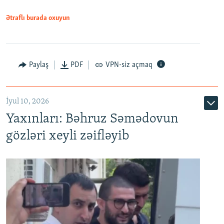
1080p
Ətraflı burada oxuyun
Paylaş
PDF
VPN-siz açmaq
İyul 10, 2026
Yaxınları: Bəhruz Səmədovun
gözləri xeyli zəifləyib