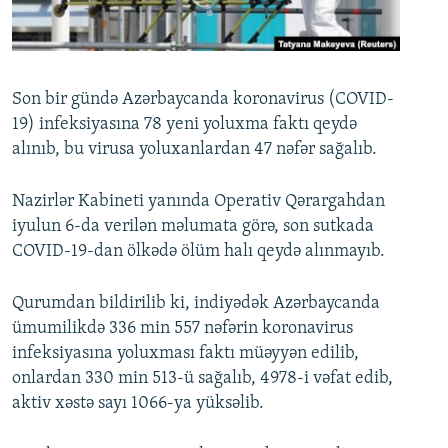
İNFOQRAFIKA
AZƏRBAYCAN ƏDƏBIYYATI KITABXANASI
MISSIYAMIZ
BIZI IZLƏ
KARIKATURA
İSLAM VƏ DEMOKRATIYA
PEŞƏ ETIKASI VƏ JURNALISTIKA STANDARTLARIMIZ
İZ - MƏDƏNIYYƏT PROQRAMI
MATERIALLARIMIZDAN ISTIFADƏ
Son bir gündə Azərbaycanda koronavirus (COVID-
19) infeksiyasına 78 yeni yoluxma faktı qeydə
AZADLIQRADIOSU MOBIL TELEFONUNUZDA
RFE/RL-in bütün saytları
alınıb, bu virusa yoluxanlardan 47 nəfər sağalıb.
BIZIMLƏ ƏLAQƏ
XƏBƏR BÜLLETENLƏRIMIZ
Nazirlər Kabineti yanında Operativ Qərargahdan
iyulun 6-da verilən məlumata görə, son sutkada
COVID-19-dan ölkədə ölüm halı qeydə alınmayıb.
Qurumdan bildirilib ki, indiyədək Azərbaycanda
ümumilikdə 336 min 557 nəfərin koronavirus
infeksiyasına yoluxması faktı müəyyən edilib,
onlardan 330 min 513-ü sağalıb, 4978-i vəfat edib,
aktiv xəstə sayı 1066-ya yüksəlib.