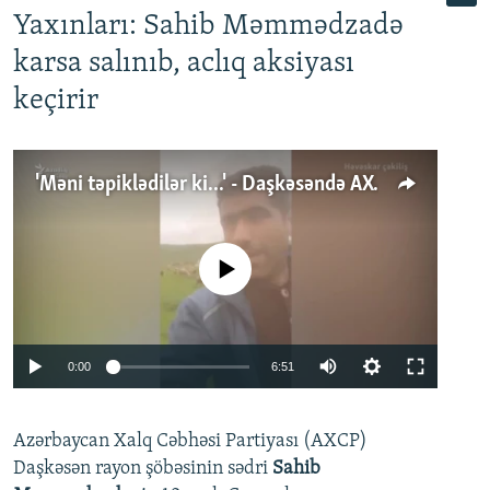
Yaxınları: Sahib Məmmədzadə
karsa salınıb, aclıq aksiyası
keçirir
'Məni təpiklədilər ki...' - Daşkəsəndə AXCP fəalının yaxınları onun həbsinə etiraz edirlər
No media source currently available
Auto
0:00
6:51
240p
Azərbaycan Xalq Cəbhəsi Partiyası (AXCP)
360p
Daşkəsən rayon şöbəsinin sədri
Sahib
480p
Auto
240p
360p
480p