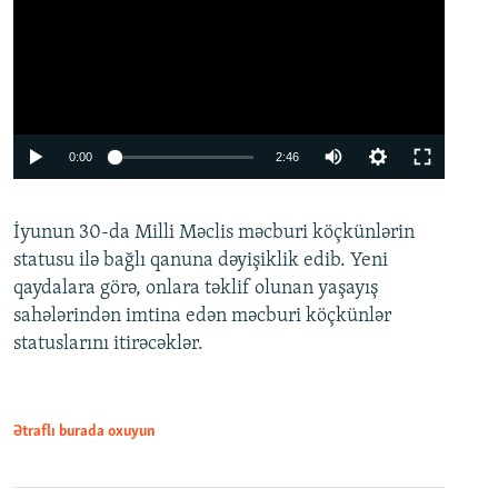
Auto
0:00
2:46
240p
İyunun 30-da Milli Məclis məcburi köçkünlərin
360p
statusu ilə bağlı qanuna dəyişiklik edib. Yeni
480p
qaydalara görə, onlara təklif olunan yaşayış
720p
sahələrindən imtina edən məcburi köçkünlər
statuslarını itirəcəklər.
1080p
Ətraflı burada oxuyun