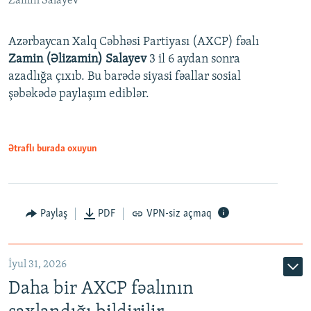
Zamin Salayev
Azərbaycan Xalq Cəbhəsi Partiyası (AXCP) fəalı
Zamin (Əlizamin) Salayev
3 il 6 aydan sonra
azadlığa çıxıb. Bu barədə siyasi fəallar sosial
şəbəkədə paylaşım ediblər.
Ətraflı burada oxuyun
Paylaş
PDF
VPN-siz açmaq
İyul 31, 2026
Daha bir AXCP fəalının