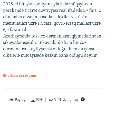
2025-ci ilin yanvar-iyun ayları ilə müqayisədə
pərakəndə ticarət dövriyyəsi real ifadədə 3,7 faiz, o
cümlədən ərzaq məhsulları, içkilər və tütün
məmulatları üzrə 1,4 faiz, qeyri-ərzaq malları üzrə
6,5 faiz artıb.
Azərbaycanda tez-tez dərmanların qiymətlərindən
şikayətlər eşidilir. Şikayətlərdə həm bir çox
dərmanların keyfiyyətsiz olduğu, həm də qonşu
ölkələrlə müqayisədə kəskin baha olduğu deyilir.
Ətraflı burada oxuyun
Paylaş
PDF
VPN-siz açmaq