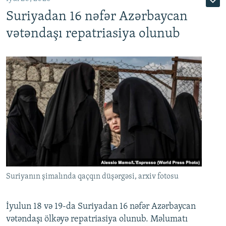
Suriyadan 16 nəfər Azərbaycan
720p
1080p
vətəndaşı repatriasiya olunub
Suriyanın şimalında qaçqın düşərgəsi, arxiv fotosu
İyulun 18 və 19-da Suriyadan 16 nəfər Azərbaycan
vətəndaşı ölkəyə repatriasiya olunub. Məlumatı