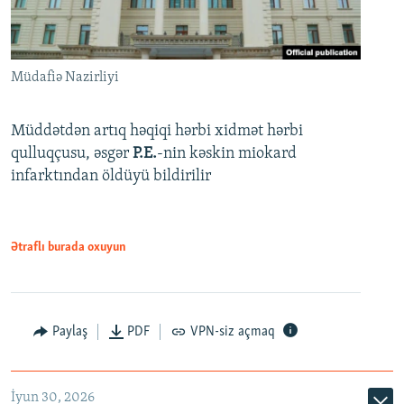
Müdafiə Nazirliyi
Müddətdən artıq həqiqi hərbi xidmət hərbi
qulluqçusu, əsgər
P.E.
-nin kəskin miokard
infarktından öldüyü bildirilir
Ətraflı burada oxuyun
Paylaş
PDF
VPN-siz açmaq
İyun 30, 2026