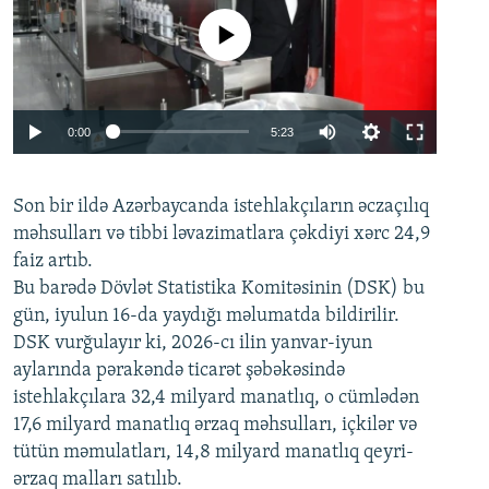
No media source currently available
Auto
0:00
5:23
240p
Son bir ildə Azərbaycanda istehlakçıların
360p
əczaçılıq
məhsulları və tibbi ləvazimatlara çəkdiyi xərc 24,9
480p
Auto
240p
360p
480p
faiz artıb.
720p
Bu barədə Dövlət Statistika Komitəsinin (DSK) bu
720p
1080p
gün, iyulun 16-da yaydığı məlumatda bildirilir.
1080p
DSK vurğulayır ki, 2026-cı ilin yanvar-iyun
aylarında pərakəndə ticarət şəbəkəsində
istehlakçılara 32,4 milyard manatlıq, o cümlədən
17,6 milyard manatlıq ərzaq məhsulları, içkilər və
tütün məmulatları, 14,8 milyard manatlıq qeyri-
ərzaq malları satılıb.