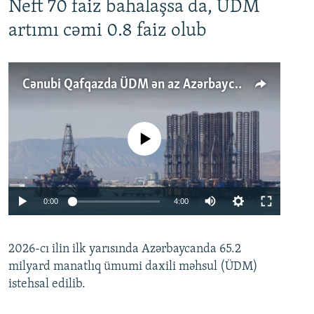
Neft 70 faiz bahalaşsa da, ÜDM
artımı cəmi 0.8 faiz olub
Cənubi Qafqazda ÜDM ən az Azərbaycanda artır: Qonşuları niyə Bakını qabaqlaya bilir?
No media source currently available
Auto
0:00
4:00
240p
2026-cı ilin ilk yarısında Azərbaycanda 65.2
360p
milyard manatlıq ümumi daxili məhsul (ÜDM)
480p
Auto
240p
360p
480p
istehsal edilib.
720p
720p
1080p