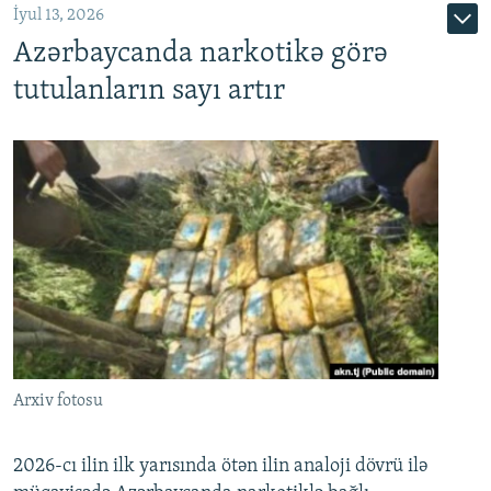
İyul 13, 2026
Azərbaycanda narkotikə görə
tutulanların sayı artır
Arxiv fotosu
2026-cı ilin ilk yarısında ötən ilin analoji dövrü ilə