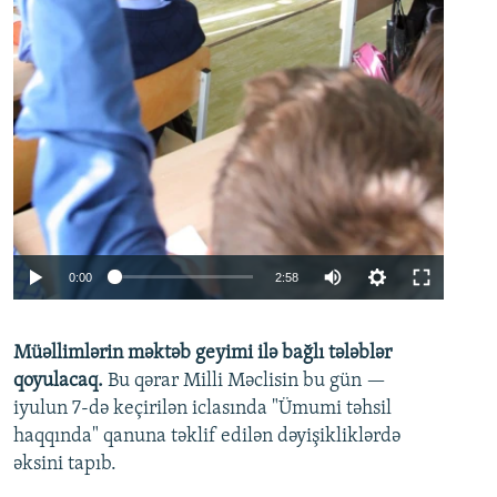
Auto
0:00
2:58
240p
Müəllimlərin məktəb geyimi ilə bağlı tələblər
360p
qoyulacaq.
Bu qərar Milli Məclisin bu gün —
480p
iyulun 7-də keçirilən iclasında "Ümumi təhsil
720p
haqqında" qanuna təklif edilən dəyişikliklərdə
əksini tapıb.
1080p