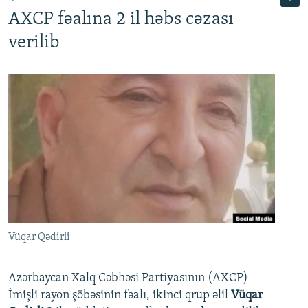
AXCP fəalına 2 il həbs cəzası
verilib
Vüqar Qədirli
Azərbaycan Xalq Cəbhəsi Partiyasının (AXCP)
İmişli rayon şöbəsinin fəalı, ikinci qrup əlil
Vüqar