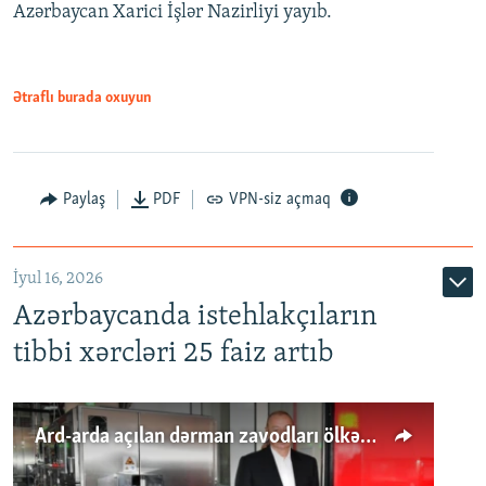
Azərbaycan Xarici İşlər Nazirliyi yayıb.
Ətraflı burada oxuyun
Paylaş
PDF
VPN-siz açmaq
İyul 16, 2026
Azərbaycanda istehlakçıların
tibbi xərcləri 25 faiz artıb
Ard-arda açılan dərman zavodları ölkənin tələbatını ödəyirmi?