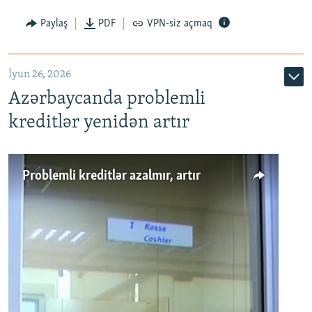
Auto
240p
360p
480p
Paylaş
PDF
VPN-siz açmaq
720p
1080p
İyun 26, 2026
Azərbaycanda problemli
kreditlər yenidən artır
Problemli kreditlər azalmır, artır