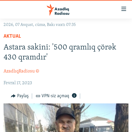
Keçid
linkləri
Əsas
2026, 07 Avqust, cümə, Bakı vaxtı 07:35
məzmuna
GÜNDƏM
AKTUAL
qayıt
#İZAHLA
Əsas
Astara sakini: '500 qramlıq çörək
KORRUPSIOMETR
naviqasiyaya
430 qramdır'
qayıt
#ƏSLINDƏ
Axtarışa
AzadlıqRadiosu ©
FƏRQƏ BAX
keç
Fevral 17, 2023
QANUNI DOĞRU
ARAŞDIRMA
Paylaş
VPN-siz açmaq
MULTIMEDIA
RADIO ARXIV
VIDEO
HAQQIMIZDA
FOTOQALEREYA
OXU ZALI