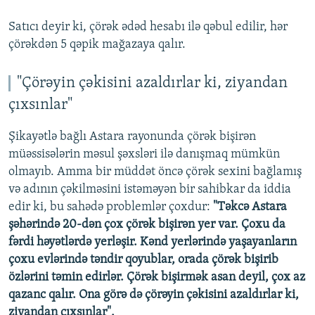
Satıcı deyir ki, çörək ədəd hesabı ilə qəbul edilir, hər
çörəkdən 5 qəpik mağazaya qalır.
"Çörəyin çəkisini azaldırlar ki, ziyandan
çıxsınlar"
Şikayətlə bağlı Astara rayonunda çörək bişirən
müəssisələrin məsul şəxsləri ilə danışmaq mümkün
olmayıb. Amma bir müddət öncə çörək sexini bağlamış
və adının çəkilməsini istəməyən bir sahibkar da iddia
edir ki, bu sahədə problemlər çoxdur:
"Təkcə Astara
şəhərində 20-dən çox çörək bişirən yer var. Çoxu da
fərdi həyətlərdə yerləşir. Kənd yerlərində yaşayanların
çoxu evlərində təndir qoyublar, orada çörək bişirib
özlərini təmin edirlər. Çörək bişirmək asan deyil, çox az
qazanc qalır. Ona görə də çörəyin çəkisini azaldırlar ki,
ziyandan çıxsınlar".