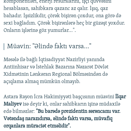
komponentləri, enerji resurslarını, işçi qüvvəsini
hesablasan, sahibkara qazanc az qalır. İşıq, qaz
bahadır. İşsizlikdir, çörək bişirən çoxdur, ona görə də
sexi bağladım. Çörək bişirənlərə heç bir güzəşt yoxdur.
Onların işlərinə göz yumurlar...".
Müavin: "Əlində faktı varsa..."
Məsələ ilə bağlı İqtisadiyyat Nazirliyi yanında
Antiinhisar və İstehlak Bazarına Nəzarət Dövlət
Xidmətinin Lənkəran Regional Bölməsindən də
açıqlama almaq mümkün olmayıb.
Astara Rayon İcra Hakimiyyəti başçısının müavini
İlqar
Maliyev
isə deyir ki, onlar sahibkarın işinə müdaxilə
edə bilməzlər:
"Bu barədə prezidentin sərəncamı var.
Vətəndaş narazıdırsa, əlində faktı varsa, müvafiq
orqanlara müraciət etməlidir".