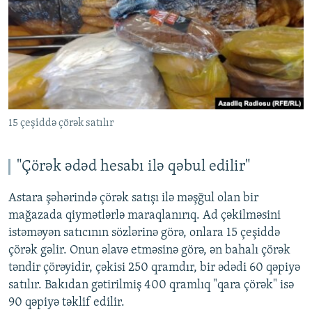
15 çeşiddə çörək satılır
"Çörək ədəd hesabı ilə qəbul edilir"
Astara şəhərində çörək satışı ilə məşğul olan bir
mağazada qiymətlərlə maraqlanırıq. Ad çəkilməsini
istəməyən satıcının sözlərinə görə, onlara 15 çeşiddə
çörək gəlir. Onun əlavə etməsinə görə, ən bahalı çörək
təndir çörəyidir, çəkisi 250 qramdır, bir ədədi 60 qəpiyə
satılır. Bakıdan gətirilmiş 400 qramlıq "qara çörək" isə
90 qəpiyə təklif edilir.