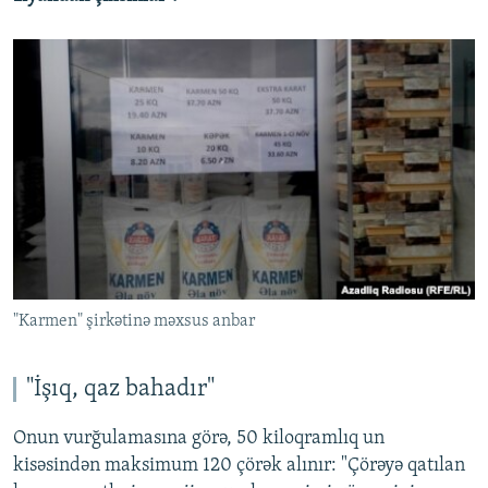
"Karmen" şirkətinə məxsus anbar
"İşıq, qaz bahadır"
Onun vurğulamasına görə, 50 kiloqramlıq un
kisəsindən maksimum 120 çörək alınır: "Çörəyə qatılan