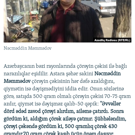
İNFOQRAFIKA
AZƏRBAYCAN ƏDƏBIYYATI KITABXANASI
MISSIYAMIZ
BIZI IZLƏ
KARIKATURA
İSLAM VƏ DEMOKRATIYA
PEŞƏ ETIKASI VƏ JURNALISTIKA STANDARTLARIMIZ
İZ - MƏDƏNIYYƏT PROQRAMI
MATERIALLARIMIZDAN ISTIFADƏ
AZADLIQRADIOSU MOBIL TELEFONUNUZDA
RFE/RL-in bütün saytları
Nəcməddin Məmmədov
BIZIMLƏ ƏLAQƏ
XƏBƏR BÜLLETENLƏRIMIZ
Azərbaycanın bəzi rayonlarında çörəyin çəkisi ilə bağlı
narazılıqlar eşidilir. Astara şəhər sakini
Nəcməddin
Məmmədov
çörəyin çəkisinin hər dəfə azaldığını,
qiymətin isə dəyişmədiyini iddia edir. Onun sözlərinə
görə, satışda 500 qram olmalı çörəyin çəkisi 70-75 qram
azdır, qiymət isə dəyişməz qalıb-50 qəpik:
"Əvvəllər
dörd ədəd zavod çörəyi alırdım, ailəmə çatırdı. Sonra
gördüm ki, aldığım çörək ailəyə çatmır. Şübhələndim,
çörəyi çəkəndə gördüm ki, 500 qramlıq çörək 430
qramdır.70 qram çörək kasıb üçün önəm daşıyır.