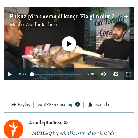
Pulsuz çörək verən dükançı: 'Elə gün olur 20 nəfər gəlir'
Mənbə:
AzadlıqRadiosu
No media source currently available
Auto
0:00
2:39
270p
360p
Paylaş
VPN-siz açmaq
Bizi izlə
Auto
270p
360p
404p
404p
1080p
1080p
AzadlıqRadiosu ©
-
MÜTLƏQ
hiperlinklə istinad verilməlidir.