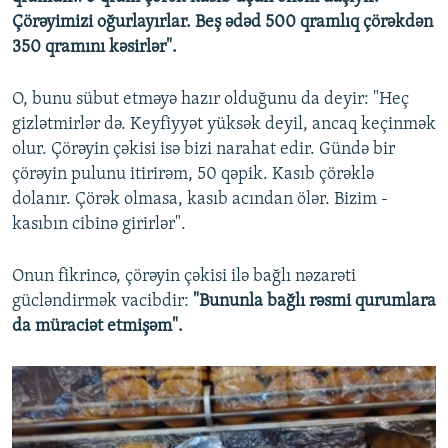
Çörəyimizi oğurlayırlar. Beş ədəd 500 qramlıq çörəkdən
350 qramını kəsirlər".
O, bunu sübut etməyə hazır olduğunu da deyir: "Heç
gizlətmirlər də. Keyfiyyət yüksək deyil, ancaq keçinmək
olur. Çörəyin çəkisi isə bizi narahat edir. Gündə bir
çörəyin pulunu itirirəm, 50 qəpik. Kasıb çörəklə
dolanır. Çörək olmasa, kasıb acından ölər. Bizim -
kasıbın cibinə girirlər".
Onun fikrincə, çörəyin çəkisi ilə bağlı nəzarəti
gücləndirmək vacibdir:
"Bununla bağlı rəsmi qurumlara
da müraciət etmişəm".