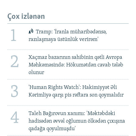
Çox izlənən
1
Tramp: 'İranla müharibədənsə,
razılaşmaya üstünlük verirəm'
2
Xaçmaz bazarının sahibinin qətli Avropa
Məhkəməsində: Hökumətdən cavab tələb
olunur
3
'Human Rights Watch': Hakimiyyət Əli
Kərimliyə qarşı pis rəftara son qoymalıdır
4
Taleh Bağırovun xanımı: 'Məktəbdəki
hadisədən əvvəl oğlumun ölkədən çıxışına
qadağa qoyulmuşdu'