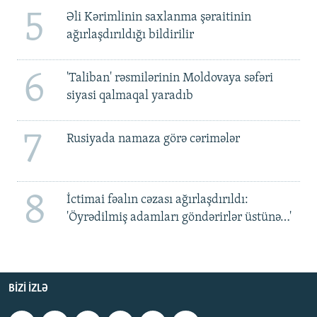
5
Əli Kərimlinin saxlanma şəraitinin
ağırlaşdırıldığı bildirilir
6
'Taliban' rəsmilərinin Moldovaya səfəri
siyasi qalmaqal yaradıb
7
Rusiyada namaza görə cərimələr
8
İctimai fəalın cəzası ağırlaşdırıldı:
'Öyrədilmiş adamları göndərirlər üstünə…'
BIZI IZLƏ