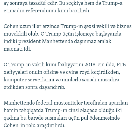
ay sonraya təsadüf edir. Bu seçkiyə həm də Trump-a
etimadın referendumu kimi baxılırdı.
Cohen uzun illər ərzində Trump-ın şəxsi vəkili və biznes
müvəkkili olub. O Trump üçün işləməyə başlayanda
indiki prezident Manhettendə daşınmaz əmlak
maqnatı idi.
O Trump-ın vəkili kimi fəaliyyətini 2018-cin ildə, FTB
xəfiyyələri onuin ofisinə və evinə reyd keçirdikdən,
kompüter serverlərini və minlərlə sənədi müsadirə
etdikdən sonra dayandırıb.
Manhettendə federal müstəntiqlər tərəfindən aparılan
həmin təhqiqatda Trump-ın cinsi əlaqədə olduğu iki
qadına bu barədə susmaları üçün pul ödənməsində
Cohen-in rolu araşdırılırdı.