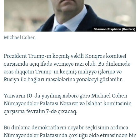
İNFOQRAFIKA
AZƏRBAYCAN ƏDƏBIYYATI KITABXANASI
MISSIYAMIZ
BIZI IZLƏ
KARIKATURA
İSLAM VƏ DEMOKRATIYA
PEŞƏ ETIKASI VƏ JURNALISTIKA STANDARTLARIMIZ
İZ - MƏDƏNIYYƏT PROQRAMI
MATERIALLARIMIZDAN ISTIFADƏ
Michael Cohen
AZADLIQRADIOSU MOBIL TELEFONUNUZDA
RFE/RL-in bütün saytları
BIZIMLƏ ƏLAQƏ
Prezident Trump-ın keçmiş vəkili Konqres komitəsi
XƏBƏR BÜLLETENLƏRIMIZ
qarşısında açıq ifadə verməyə razı olub. Bu dinləmədə
əsas diqqətin Trump-ın keçmiş maliyyə işlərinə və
Rusiya ilə bağları məsələlərinə yönələcyi gözlənilir.
Yanvarın 10-da yayılmış xəbərə görə Michael Cohen
Nümayəndələr Palatası Nəzarət və İslahat komitəsinin
qarşısına fevralın 7-də çıxacaq.
Bu dinləmə demokratların noyabr seçkisinin ardınca
Nümayəndələr Palatasında çoxluğu əldə etməsindən bir