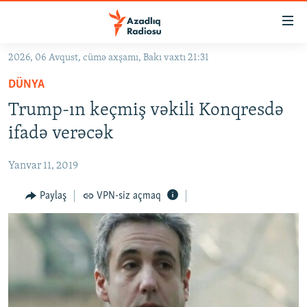
Keçid
linkləri
Əsas
2026, 06 Avqust, cümə axşamı, Bakı vaxtı 21:31
məzmuna
GÜNDƏM
DÜNYA
qayıt
#İZAHLA
Əsas
Trump-ın keçmiş vəkili Konqresdə
KORRUPSIOMETR
naviqasiyaya
ifadə verəcək
qayıt
#ƏSLINDƏ
Axtarışa
Yanvar 11, 2019
FƏRQƏ BAX
keç
QANUNI DOĞRU
Paylaş
VPN-siz açmaq
ARAŞDIRMA
MULTIMEDIA
RADIO ARXIV
VIDEO
HAQQIMIZDA
FOTOQALEREYA
OXU ZALI