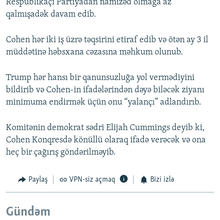
Respublikaçı Partiyadan namizəd olmağa az
qalmışadək davam edib.
Cohen hər iki iş üzrə təqsirini etiraf edib və ötən ay 3 il
müddətinə həbsxana cəzasına məhkum olunub.
Trump hər hansı bir qanunsuzluğa yol vermədiyini
bildirib və Cohen-in ifadələrindən dəyə biləcək ziyanı
minimuma endirmək üçün onu “yalançı” adlandırıb.
Komitənin demokrat sədri Elijah Cummings deyib ki,
Cohen Konqresdə könüllü olaraq ifadə verəcək və ona
heç bir çağırış göndərilməyib.
Paylaş
VPN-siz açmaq
Bizi izlə
Gündəm