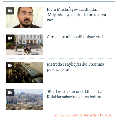
Elvin Mustafayev azadlıqda:
'Milyonluq yox, minlik korrupsiya
var'
Gürcüstan ali təhsili pulsuz etdi
Metroda 11 aylıq fasilə: 'Daşınma
pulsuz olsun'
'Binaları o qədər sıx tikiblər ki...' —
Küləklər şəhərində hava böhranı
Bölmənin bütün materialları burada