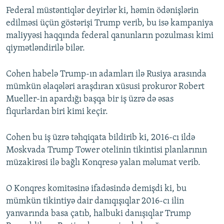
Federal müstəntiqlər deyirlər ki, həmin ödənişlərin
edilməsi üçün göstərişi Trump verib, bu isə kampaniya
maliyyəsi haqqında federal qanunların pozulması kimi
qiymətləndirilə bilər.
Cohen habelə Trump-ın adamları ilə Rusiya arasında
mümkün əlaqələri araşdıran xüsusi prokuror Robert
Mueller-in apardığı başqa bir iş üzrə də əsas
fiqurlardan biri kimi keçir.
Cohen bu iş üzrə təhqiqata bildirib ki, 2016-cı ildə
Moskvada Trump Tower otelinin tikintisi planlarının
müzakirəsi ilə bağlı Konqresə yalan məlumat verib.
O Konqres komitəsinə ifadəsində demişdi ki, bu
mümkün tikintiyə dair danıqışıqlar 2016-cı ilin
yanvarında basa çatıb, halbuki danışıqlar Trump