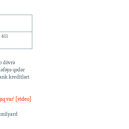
 611
o dövrə
dəfəyə qədər
ank kreditləri
ıq var' [video]
 milyard