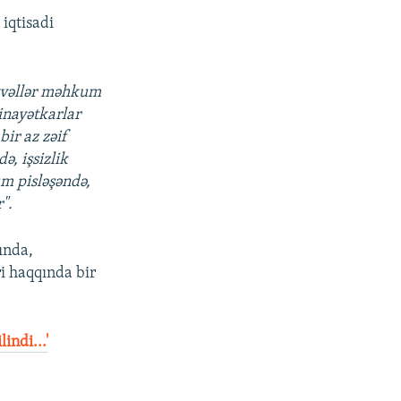
 iqtisadi
əvvəllər məhkum
inayətkarlar
bir az zəif
, işsizlik
m pisləşəndə,
".
ında,
i haqqında bir
indi...'