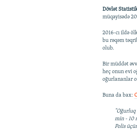
Dövlət Statist
müqayisədə 2016
2016-cı ildə ö
bu rəqəm təqri
olub.
Bir müddət əvv
heç onun evi o
oğurlananlar o
Buna da bax:
C
"Oğurluq 
min - 10
Polis üçü