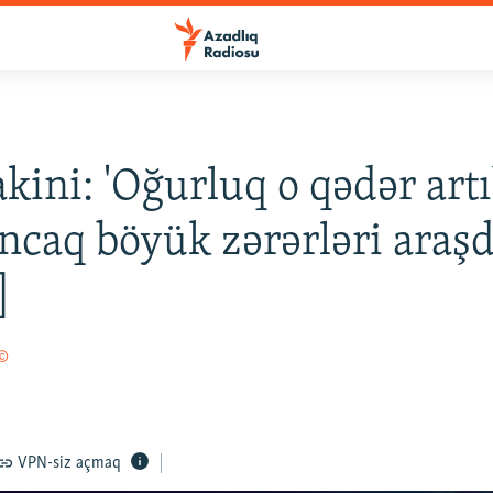
akini: 'Oğurluq o qədər artı
ancaq böyük zərərləri araşdı
]
 ©
VPN-siz açmaq