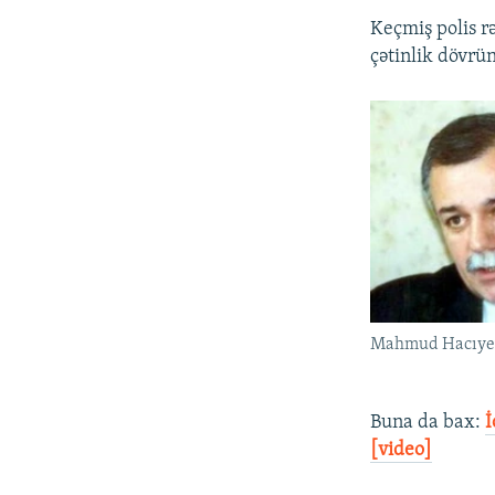
Keçmiş polis r
çətinlik dövrü
Mahmud Hacıye
Buna da bax:
İ
[video]