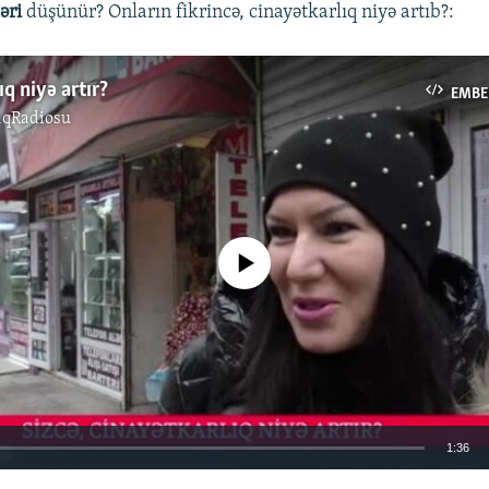
ləri
düşünür? Onların fikrincə, cinayətkarlıq niyə artıb?:
q niyə artır?
EMBE
ıqRadiosu
No media source currently available
1:36