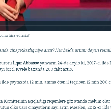
 bunu hiss edirsiz?
nda cinayətkarlıq niyə artır? Hər halda artımı deyən rəsmil
okuroru
İlqar Abbasov
yanvarın 24-də deyib ki, 2017-ci ildə 
ayı bir il əvvələ baxanda 200 fakt artıb.
cı ildə paytaxtda 12 min, amma ötən il təqribən 12 min 200 c
ka Komitəsinin açıqladığı rəqəmlərə göz atanda məlum olur k
ün ölkə üzrə cinayətlərin sayı artır. Məsələn, 2012-ci ildə 