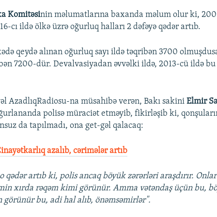
EMBED
ika Komitəsi
nin məlumatlarına baxanda məlum olur ki, 2009
-cı ildə ölkə üzrə oğurluq halları 2 dəfəyə qədər artıb.
lkədə qeydə alınan oğurluq sayı ildə təqribən 3700 olmuşdusa
bən 7200-dür. Devalvasiyadan əvvəlki ildə, 2013-cü ildə b
əl AzadlıqRadiosu-na müsahibə verən, Bakı sakini
Elmir S
ğurlananda polisə müraciət etməyib, fikirləşib ki, qonşular
nsuz da tapılmadı, ona get-gəl qalacaq:
inayətkarlıq azalıb, cərimələr artıb
o qədər artıb ki, polis ancaq böyük zərərləri araşdırır. Onlar
 min xırda rəqəm kimi görünür. Amma vətəndaş üçün bu, bö
n görünür bu, adi hal alıb, önəmsəmirlər".