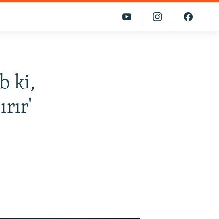
b ki,
rır'