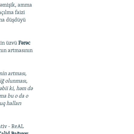
ilməmişik, amma
açılma faizi
yına düşdüyü
nin üzvü
Fərəc
ının artmasının
inin artması,
liğ olunması,
əbii ki, həm də
mma bu o da o
uq halları
ativ - ReAL