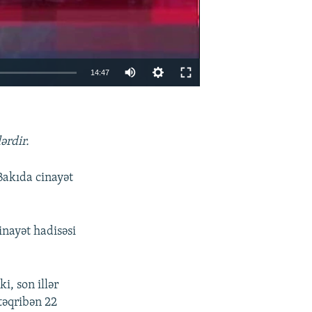
14:47
EMBED
PAYLAŞ
ərdir.
Bakıda cinayət
inayət hadisəsi
i, son illər
təqribən 22