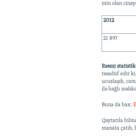
min olan cinayə
2012
21 897
Rəsmi statisti
təsadüf edir ki
ucuzlaşıb, cam
ilə bağlı məhkə
Buna da bax:
E
Qaytarıla bilm
manata çatıb, 