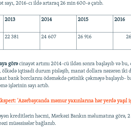
t sayı, 2016-cı ildə artaraq 26 min 600-ə çatıb.
2013
2014
2015
2016
22 381
24 607
26 916
26
kaya görə
cinayət artımı 2014-cü ildən sonra başlayıb və bu, 
, ölkədə iqtisadi durum pisləşib, manat dollara nəzərən iki 
aat bank borclarını ödəməkdə çətinlik çəkməyə başlayıb- b
mə işlərinin sayı artıb.
kspert: 'Azərbaycanda məmur yaxınlarına hər yerdə yaşıl iş
əyən kreditlərin həcmi, Mərkəzi Bankın məlumatına görə, 2
bəzi müəssisələr bağlanıb.