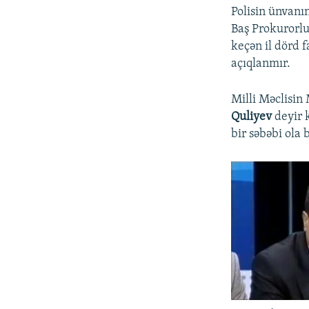
Polisin ünvanın
Baş Prokurorluğ
keçən il dörd 
açıqlanmır.
Milli Məclisin
Quliyev
deyir 
bir səbəbi ola 