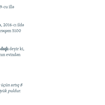
PAYLAŞ
-cu illə
, 2016-cı ildə
u rəqəm 5100
px
adıqlı
deyir ki,
en
ının evindən
 üçün artıq 8
yük puldur.