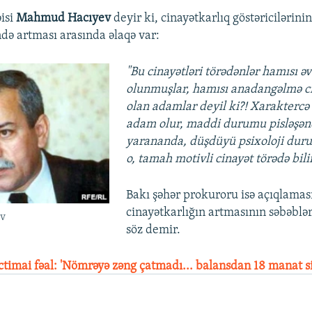
əisi
Mahmud Hacıyev
deyir ki, cinayətkarlıq göstəricilərinin
ndə artması arasında əlaqə var:
"Bu cinayətləri törədənlər hamısı 
olunmuşlar, hamısı anadangəlmə c
olan adamlar deyil ki?! Xaraktercə 
adam olur, maddi durumu pisləşəndə
yarananda, düşdüyü psixoloji duru
o, tamah motivli cinayət törədə bilir
Bakı şəhər prokuroru isə açıqlamas
cinayətkarlığın artmasının səbəblər
v
söz demir.
ctimai fəal: 'Nömrəyə zəng çatmadı... balansdan 18 manat sil