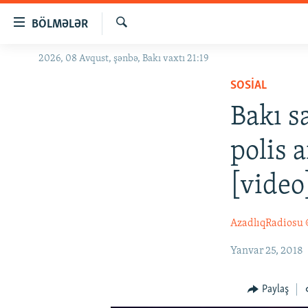
Keçid
BÖLMƏLƏR
linkləri
Axtar
Əsas
2026, 08 Avqust, şənbə, Bakı vaxtı 21:19
GÜNDƏM
məzmuna
SOSIAL
#İZAHLA
qayıt
Əsas
Bakı s
KORRUPSIOMETR
naviqasiyaya
#ƏSLINDƏ
qayıt
polis 
Axtarışa
FƏRQƏ BAX
keç
[video
QANUNI DOĞRU
ARAŞDIRMA
AzadlıqRadiosu
MULTIMEDIA
Yanvar 25, 2018
RADIO ARXIV
VIDEO
HAQQIMIZDA
FOTOQALEREYA
OXU ZALI
Paylaş