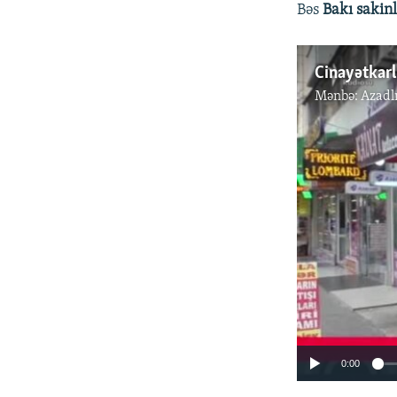
Bəs
Bakı sakin
Cinayətkarlı
Mənbə:
Azadl
0:00