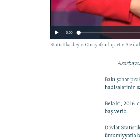
0:00
Statistika deyir: Cinayətkarlıq artır. Siz də
Azərbayca
Bakı şəhər pr
hadisələrinin s
Belə ki, 2016-
baş verib.
Dövlət Statisti
ümumiyyətlə büt