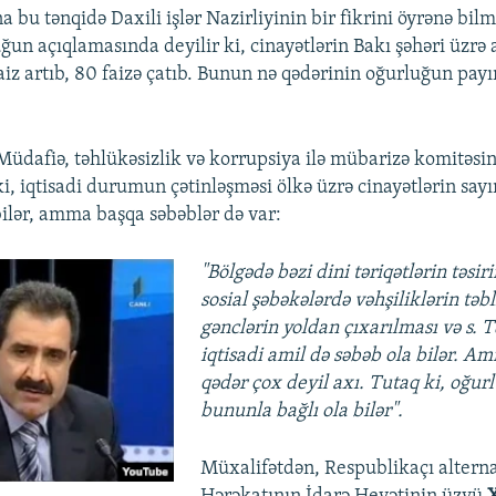
a bu tənqidə Daxili işlər Nazirliyinin bir fikrini öyrənə b
un açıqlamasında deyilir ki, cinayətlərin Bakı şəhəri üzrə 
faiz artıb, 80 faizə çatıb. Bunun nə qədərinin oğurluğun pa
 Müdafiə, təhlükəsizlik və korrupsiya ilə mübarizə komitəsi
ki, iqtisadi durumun çətinləşməsi ölkə üzrə cinayətlərin say
bilər, amma başqa səbəblər də var:
"Bölgədə bəzi dini təriqətlərin təsir
sosial şəbəkələrdə vəhşiliklərin təb
gənclərin yoldan çıxarılması və s. T
iqtisadi amil də səbəb ola bilər. A
qədər çox deyil axı. Tutaq ki, oğurl
bununla bağlı ola bilər".
Müxalifətdən, Respublikaçı altern