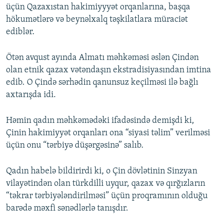
üçün Qazaxıstan hakimiyyyət orqanlarına, başqa
hökumətlərə və beynəlxalq təşkilatlara müraciət
ediblər.
Ötən avqust ayında Almatı məhkəməsi əslən Çindən
olan etnik qazax vətəndaşın ekstradisiyasından imtina
edib. O Çində sərhədin qanunsuz keçilməsi ilə bağlı
axtarışda idi.
Həmin qadın məhkəmədəki ifadəsində demişdi ki,
Çinin hakimiyyət orqanları ona “siyasi təlim” verilməsi
üçün onu “tərbiyə düşərgəsinə” salıb.
Qadın habelə bildirirdi ki, o Çin dövlətinin Sinzyan
vilayətindən olan türkdilli uyqur, qazax və qırğızların
“təkrar tərbiyələndirilməsi” üçün proqramının olduğu
barədə məxfi sənədlərlə tanışdır.