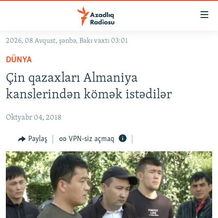
Keçid
linkləri
Əsas
2026, 08 Avqust, şənbə, Bakı vaxtı 03:01
məzmuna
GÜNDƏM
DÜNYA
qayıt
#İZAHLA
Əsas
Çin qazaxları Almaniya
KORRUPSIOMETR
naviqasiyaya
kanslerindən kömək istədilər
qayıt
#ƏSLINDƏ
Axtarışa
Oktyabr 04, 2018
FƏRQƏ BAX
keç
QANUNI DOĞRU
Paylaş
VPN-siz açmaq
ARAŞDIRMA
MULTIMEDIA
RADIO ARXIV
VIDEO
HAQQIMIZDA
FOTOQALEREYA
OXU ZALI