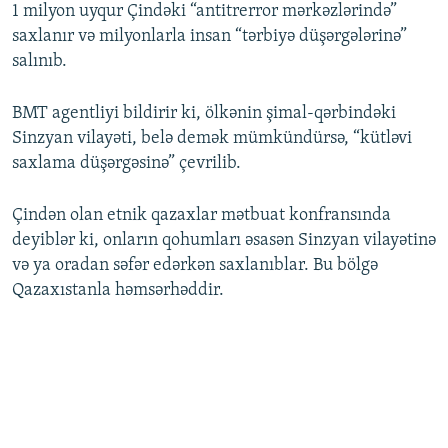
1 milyon uyqur Çindəki “antitrerror mərkəzlərində”
saxlanır və milyonlarla insan “tərbiyə düşərgələrinə”
salınıb.
BMT agentliyi bildirir ki, ölkənin şimal-qərbindəki
Sinzyan vilayəti, belə demək mümkündürsə, “kütləvi
saxlama düşərgəsinə” çevrilib.
Çindən olan etnik qazaxlar mətbuat konfransında
deyiblər ki, onların qohumları əsasən Sinzyan vilayətinə
və ya oradan səfər edərkən saxlanıblar. Bu bölgə
Qazaxıstanla həmsərhəddir.