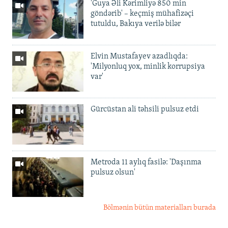
'Guya Əli Kərimliyə 850 min
göndərib' – keçmiş mühafizəçi
tutuldu, Bakıya verilə bilər
Elvin Mustafayev azadlıqda:
'Milyonluq yox, minlik korrupsiya
var'
Gürcüstan ali təhsili pulsuz etdi
Metroda 11 aylıq fasilə: 'Daşınma
pulsuz olsun'
Bölmənin bütün materialları burada