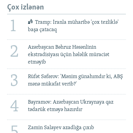
Çox izlənən
1
Tramp: İranla müharibə 'çox tezliklə'
başa çatacaq
2
Azərbaycan Bəhruz Həsənlinin
ekstradisiyası üçün hələlik müraciət
etməyib
3
Rüfət Səfərov: 'Mənim günahımdır ki, ABŞ
mənə mükafat verib?'
4
Bayramov: Azərbaycan Ukraynaya qaz
tədarük etməyə hazırdır
5
Zamin Salayev azadlığa çıxıb