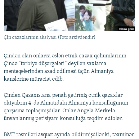
İNFOQRAFIKA
AZƏRBAYCAN ƏDƏBIYYATI KITABXANASI
MISSIYAMIZ
BIZI IZLƏ
KARIKATURA
İSLAM VƏ DEMOKRATIYA
PEŞƏ ETIKASI VƏ JURNALISTIKA STANDARTLARIMIZ
İZ - MƏDƏNIYYƏT PROQRAMI
MATERIALLARIMIZDAN ISTIFADƏ
Çin qazaxlarının aksiyası (Foto arxivdəndir)
AZADLIQRADIOSU MOBIL TELEFONUNUZDA
RFE/RL-in bütün saytları
BIZIMLƏ ƏLAQƏ
Çindən olan onlarca əslən etnik qazax qohumlarının
XƏBƏR BÜLLETENLƏRIMIZ
Çində “tərbiyə düşərgələri” deyilən saxlama
məntəqələrindən azad edilməsi üçün Almaniya
kanslerinə müraciət edib.
Çindən Qazaxıstana pənah gətirmiş etnik qazaxlar
oktyabrın 4-də Almatıdakı Almaniya konsulluğunun
qarşısına toplaşmışdılar. Onlar Angela Merkelə
ünvanlanmış petisiyanı konsulluğa təqdim ediblər.
BMT rəsmiləri avqust ayında bildirmişdilər ki, təxminən