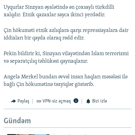
Uyqurlar Sinzyan əyalətində ən çoxsaylı türkdilli
xalqdır. Etnik qazaxlar sayca ikinci yerdədir.
Çin hökuməti etnik azlıqlara qarşı repressiayalara dair
iddiaları bir qayda olaraq rədd edir.
Pekin bildirir ki, Sinzyan vilayətindən İslam terrorizmi
və separatçılıq təhlükəsi qaynaqlanır.
Angela Merkel bundan əvvəl insan haqları məsələsi ilə
bağlı Çin hökumətinə təzyiqlər göstərib.
Paylaş
VPN-siz açmaq
Bizi izlə
Gündəm