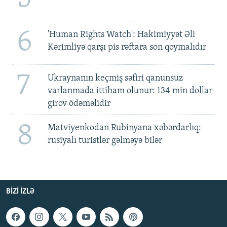
6
'Human Rights Watch': Hakimiyyət Əli
Kərimliyə qarşı pis rəftara son qoymalıdır
7
Ukraynanın keçmiş səfiri qanunsuz
varlanmada ittiham olunur: 134 min dollar
girov ödəməlidir
8
Matviyenkodan Rubinyana xəbərdarlıq:
rusiyalı turistlər gəlməyə bilər
BIZI IZLƏ