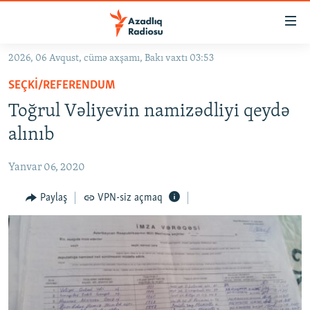
Keçid
linkləri
Əsas
2026, 06 Avqust, cümə axşamı, Bakı vaxtı 03:53
məzmuna
GÜNDƏM
SEÇKI/REFERENDUM
qayıt
#İZAHLA
Əsas
Toğrul Vəliyevin namizədliyi qeydə
KORRUPSIOMETR
naviqasiyaya
alınıb
qayıt
#ƏSLINDƏ
Axtarışa
Yanvar 06, 2020
FƏRQƏ BAX
keç
QANUNI DOĞRU
Paylaş
VPN-siz açmaq
ARAŞDIRMA
MULTIMEDIA
RADIO ARXIV
VIDEO
HAQQIMIZDA
FOTOQALEREYA
OXU ZALI