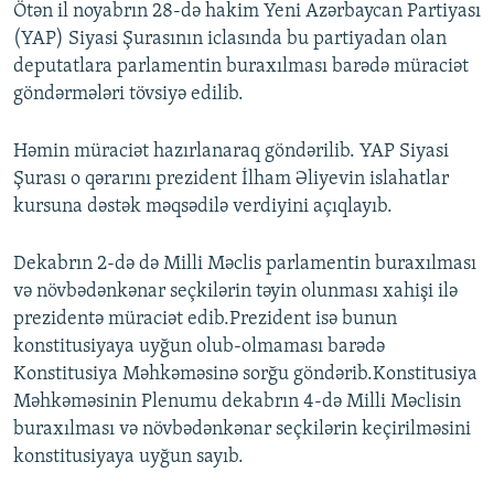
Ötən il noyabrın 28-də hakim Yeni Azərbaycan Partiyası
(YAP) Siyasi Şurasının iclasında bu partiyadan olan
deputatlara parlamentin buraxılması barədə müraciət
göndərmələri tövsiyə edilib.
Həmin müraciət hazırlanaraq göndərilib. YAP Siyasi
Şurası o qərarını prezident İlham Əliyevin islahatlar
kursuna dəstək məqsədilə verdiyini açıqlayıb.
Dekabrın 2-də də Milli Məclis parlamentin buraxılması
və növbədənkənar seçkilərin təyin olunması xahişi ilə
prezidentə müraciət edib.Prezident isə bunun
konstitusiyaya uyğun olub-olmaması barədə
Konstitusiya Məhkəməsinə sorğu göndərib.Konstitusiya
Məhkəməsinin Plenumu dekabrın 4-də Milli Məclisin
buraxılması və növbədənkənar seçkilərin keçirilməsini
konstitusiyaya uyğun sayıb.