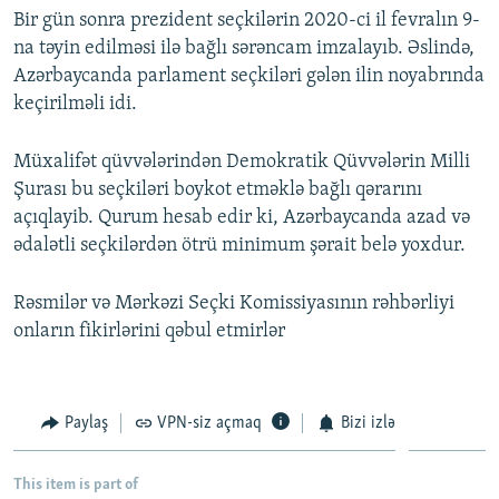
Bir gün sonra prezident seçkilərin 2020-ci il fevralın 9-
na təyin edilməsi ilə bağlı sərəncam imzalayıb. Əslində,
Azərbaycanda parlament seçkiləri gələn ilin noyabrında
keçirilməli idi.
Müxalifət qüvvələrindən Demokratik Qüvvələrin Milli
Şurası bu seçkiləri boykot etməklə bağlı qərarını
açıqlayib. Qurum hesab edir ki, Azərbaycanda azad və
ədalətli seçkilərdən ötrü minimum şərait belə yoxdur.
Rəsmilər və Mərkəzi Seçki Komissiyasının rəhbərliyi
onların fikirlərini qəbul etmirlər
Paylaş
VPN-siz açmaq
Bizi izlə
This item is part of