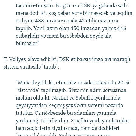
təqdim etmişəm. Bu gün isə DSK-ya gələndə sədr
mənə dedi ki, xoş xəbər verə bilməyəcək və təqdim
etdiyim 488 imza arasında 42 etibarsız imza
tapılıb. Yəni lazım olan 450 imzadan yalnız 446
etibarlıdır və məni bu səbəbdən qeydə ala
bilməzlər".
T. Vəliyev əlavə edib ki, DSK etibarsız imzaları maraqlı
sistem vasitəsilə "tapıb":
"Mənə deyilib ki, etibarsız imzalar arasında 20-si
"sistemdə" tapılmayıb. Sistemin adını soruşanda
məlum oldu ki, Nəsimi və Səbail rayonlarında
qeydiyyatdan keçmiş şəxslərin sistemi nəzərdə
tutulur. Öz növbəmdə bu adamları yanımda
yoxlamağı təklif etdim. 3 nəfəri yoxlayanda onlar
həm seçicilərin siyahısında, həm də dedikləri