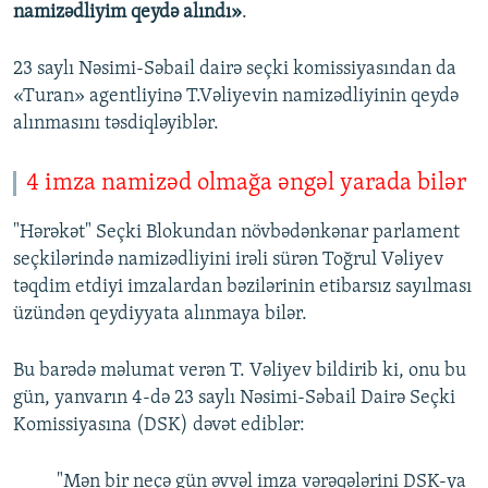
namizədliyim qeydə alındı»
.
23 saylı Nəsimi-Səbail dairə seçki komissiyasından da
«Turan» agentliyinə T.Vəliyevin namizədliyinin qeydə
alınmasını təsdiqləyiblər.
4 imza namizəd olmağa əngəl yarada bilər
"Hərəkət" Seçki Blokundan növbədənkənar parlament
seçkilərində namizədliyini irəli sürən Toğrul Vəliyev
təqdim etdiyi imzalardan bəzilərinin etibarsız sayılması
üzündən qeydiyyata alınmaya bilər.
Bu barədə məlumat verən T. Vəliyev bildirib ki, onu bu
gün, yanvarın 4-də 23 saylı Nəsimi-Səbail Dairə Seçki
Komissiyasına (DSK) dəvət ediblər:
"Mən bir neçə gün əvvəl imza vərəqələrini DSK-ya