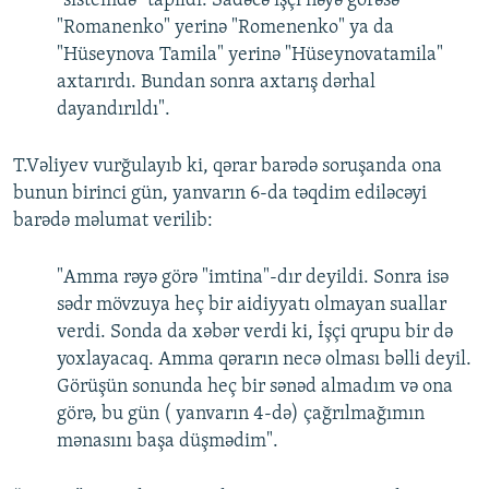
"sistemdə" tapıldı. Sadəcə işçi nəyə görəsə
"Romanenko" yerinə "Romenenko" ya da
"Hüseynova Tamila" yerinə "Hüseynovatamila"
axtarırdı. Bundan sonra axtarış dərhal
dayandırıldı".
T.Vəliyev vurğulayıb ki, qərar barədə soruşanda ona
bunun birinci gün, yanvarın 6-da təqdim ediləcəyi
barədə məlumat verilib:
"Amma rəyə görə "imtina"-dır deyildi. Sonra isə
sədr mövzuya heç bir aidiyyatı olmayan suallar
verdi. Sonda da xəbər verdi ki, İşçi qrupu bir də
yoxlayacaq. Amma qərarın necə olması bəlli deyil.
Görüşün sonunda heç bir sənəd almadım və ona
görə, bu gün ( yanvarın 4-də) çağrılmağımın
mənasını başa düşmədim".