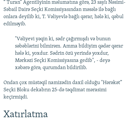
“ Turan” Agentliyinin məlumatına görə, 23 saylı Nəsimi-
Səbail Dairə Seçki Komissiyasından məsələ ilə bağlı
onlara deyilib ki, T. Vəliyevlə bağlı qərar, hələ ki, qəbul
edilməyib.
"Vəliyevi yəqin ki, sədr çağırmışdı və bunun
səbəblərini bilmirəm. Amma bildiyim qədər qərar
hələ ki, yoxdur. Sədrin özü yerində yoxdur,
Mərkəzi Seçki Komissiyasına gedib", - deyə
xəbərə görə, qurumdan bildirilib.
Ondan çox müstəqil namizədin daxil olduğu "Hərəkət”
Seçki Bloku dekabrın 25-də təqdimat mərasimi
keçirmişdi.
Xatırlatma