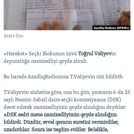
İNFOQRAFIKA
AZƏRBAYCAN ƏDƏBIYYATI KITABXANASI
MISSIYAMIZ
BIZI IZLƏ
KARIKATURA
İSLAM VƏ DEMOKRATIYA
PEŞƏ ETIKASI VƏ JURNALISTIKA STANDARTLARIMIZ
İZ - MƏDƏNIYYƏT PROQRAMI
MATERIALLARIMIZDAN ISTIFADƏ
Arxiv foto
AZADLIQRADIOSU MOBIL TELEFONUNUZDA
RFE/RL-in bütün saytları
BIZIMLƏ ƏLAQƏ
«Hərəkət» Seçki Blokunun üzvü
Toğrul Vəliyev
in
XƏBƏR BÜLLETENLƏRIMIZ
deputatlığa namizədliyi qeydə alınıb.
Bu barədə AzadlıqRadiosuna T.Vəliyevin özü bildirib.
T.Vəliyevin sözlərinə görə, onu bu gün, yanvarın 6-da 23
saylı Nəsimi-Səbail dairə seçki komissiyasına (DSK)
dəvət edərək namizədliyinin qeydə alındığını deyiblər:
«DSK sədri mənə namizədliyimin qeydə alındığını
bildirdi. Düzdür, əvvəl qərarın surətini vermirdilər,
uzadırdılar. Sonra isə təqdim etdilər. Beləliklə,