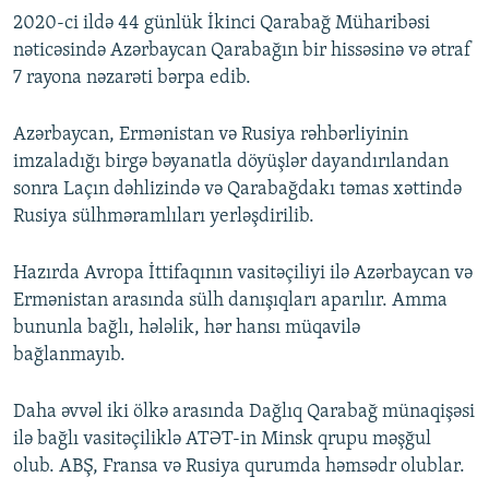
2020-ci ildə 44 günlük İkinci Qarabağ Müharibəsi
360p
nəticəsində Azərbaycan Qarabağın bir hissəsinə və ətraf
Auto
240p
360p
480p
480p
7 rayona nəzarəti bərpa edib.
720p
720p
1080p
Azərbaycan, Ermənistan və Rusiya rəhbərliyinin
1080p
imzaladığı birgə bəyanatla döyüşlər dayandırılandan
sonra Laçın dəhlizində və Qarabağdakı təmas xəttində
Rusiya sülhməramlıları yerləşdirilib.
Hazırda Avropa İttifaqının vasitəçiliyi ilə Azərbaycan və
Ermənistan arasında sülh danışıqları aparılır. Amma
bununla bağlı, hələlik, hər hansı müqavilə
bağlanmayıb.
Daha əvvəl iki ölkə arasında Dağlıq Qarabağ münaqişəsi
ilə bağlı vasitəçiliklə ATƏT-in Minsk qrupu məşğul
olub. ABŞ, Fransa və Rusiya qurumda həmsədr olublar.