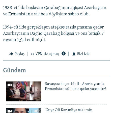
1988-ci ildə başlayan Qarabağ münaqişəsi Azərbaycan
və Ermənistan arasında döyüşlərə səbəb olub.
1994-cü ildə gerçəkləşən atəşkəs razılaşmasına qədər
Azərbaycanın Dağlıq Qarabağ bölgəsi və ona bitişik 7
rayonu işğal edilmişdi.
Paylaş
VPN-siz açmaq
Bizi izlə
Gündəm
Savaşsız keçən bir il - Azərbaycanla
Ermənistan sülhə nə qədər yaxındır?
'Guya Əli Kərimliyə 850 min