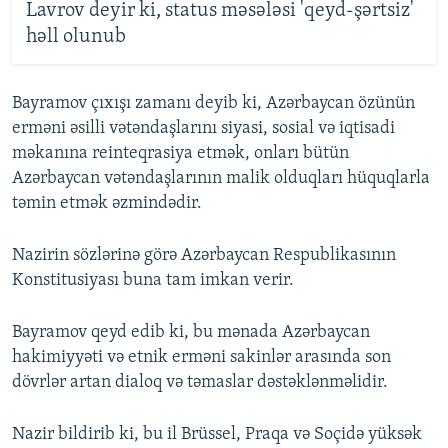
Lavrov deyir ki, status məsələsi 'qeyd-şərtsiz'
həll olunub
Bayramov çıxışı zamanı deyib ki, Azərbaycan özünün
erməni əsilli vətəndaşlarını siyasi, sosial və iqtisadi
məkanına reinteqrasiya etmək, onları bütün
Azərbaycan vətəndaşlarının malik olduqları hüquqlarla
təmin etmək əzmindədir.
Nazirin sözlərinə görə Azərbaycan Respublikasının
Konstitusiyası buna tam imkan verir.
Bayramov qeyd edib ki, bu mənada Azərbaycan
hakimiyyəti və etnik erməni sakinlər arasında son
dövrlər artan dialoq və təmaslar dəstəklənməlidir.
Nazir bildirib ki, bu il Brüssel, Praqa və Soçidə yüksək