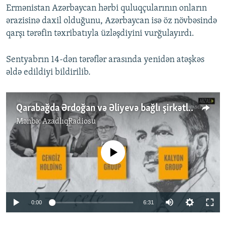
Ermənistan Azərbaycan hərbi quluqçularının onların
ərazisinə daxil olduğunu, Azərbaycan isə öz növbəsində
qarşı tərəfin təxribatıyla üzləşdiyini vurğulayırdı.
Sentyabrın 14-dən tərəflər arasında yenidən atəşkəs
əldə edildiyi bildirilib.
Qarabağda Ərdoğan və Əliyevə bağlı şirkətlər...
Mənbə:
AzadlıqRadiosu
No media source currently available
Auto
0:00
6:31
240p