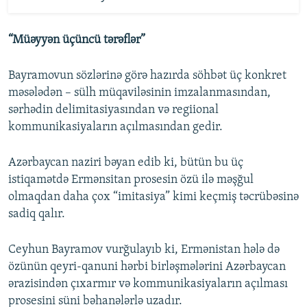
“Müəyyən üçüncü tərəflər”
Bayramovun sözlərinə görə hazırda söhbət üç konkret
məsələdən – sülh müqaviləsinin imzalanmasından,
sərhədin delimitasiyasından və regiional
kommunikasiyaların açılmasından gedir.
Azərbaycan naziri bəyan edib ki, bütün bu üç
istiqamətdə Ermənsitan prosesin özü ilə məşğul
olmaqdan daha çox “imitasiya” kimi keçmiş təcrübəsinə
sadiq qalır.
Ceyhun Bayramov vurğulayıb ki, Ermənistan hələ də
özünün qeyri-qanuni hərbi birləşmələrini Azərbaycan
ərazisindən çıxarmır və kommunikasiyaların açılması
prosesini süni bəhanələrlə uzadır.