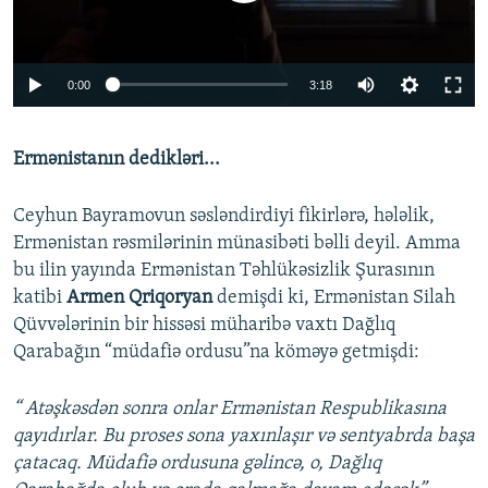
Auto
0:00
3:18
240p
Ermənistanın dedikləri...
360p
Auto
240p
360p
480p
480p
Ceyhun Bayramovun səsləndirdiyi fikirlərə, hələlik,
720p
Ermənistan rəsmilərinin münasibəti bəlli deyil. Amma
720p
1080p
bu ilin yayında Ermənistan Təhlükəsizlik Şurasının
1080p
katibi
Armen Qriqoryan
demişdi ki, Ermənistan Silah
Qüvvələrinin bir hissəsi müharibə vaxtı Dağlıq
Qarabağın “müdafiə ordusu”na köməyə getmişdi:
“ Atəşkəsdən sonra onlar Ermənistan Respublikasına
qayıdırlar. Bu proses sona yaxınlaşır və sentyabrda başa
çatacaq. Müdafiə ordusuna gəlincə, o, Dağlıq