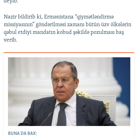
deyib.
Nazir bildirib ki, Ermənistana “qiymətləndirmə
missiyasının” göndərilməsi zamanı bütün üzv ölkələrin
qəbul etdiyi mandatın kobud şəkildə pozulması baş
verib.
BUNA DA BAX: