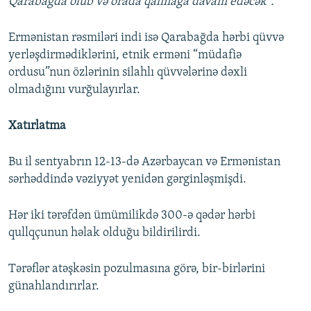
Qarabağda olub və orada qalmağa davam edəcək”.
Ermənistan rəsmiləri indi isə Qarabağda hərbi qüvvə
yerləşdirmədiklərini, etnik erməni “müdafiə
ordusu”nun özlərinin silahlı qüvvələrinə dəxli
olmadığını vurğulayırlar.
Xatırlatma
Bu il sentyabrın 12-13-də Azərbaycan və Ermənistan
sərhəddində vəziyyət yenidən gərginləşmişdi.
Hər iki tərəfdən ümümilikdə 300-ə qədər hərbi
qullqçunun həlak olduğu bildirilirdi.
Tərəflər atəşkəsin pozulmasına görə, bir-birlərini
günahlandırırlar.