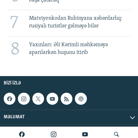
başa çatacaq
7
Matviyenkodan Rubinyana xəbərdarlıq:
rusiyalı turistlər gəlməyə bilər
8
Yaxınları: Əli Kərimli məhkəməyə
aparılarkən huşunu itirib
BIZI IZLƏ
MƏLUMAT
AzadlıqRadiosu © 2026 Inc. | Bütün hüquqlar qorunur