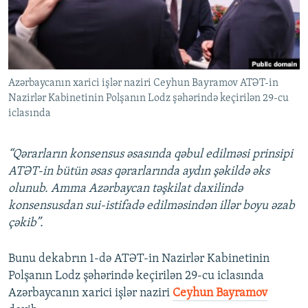
İNFOQRAFIKA
AZƏRBAYCAN ƏDƏBIYYATI KITABXANASI
MISSIYAMIZ
BIZI IZLƏ
KARIKATURA
İSLAM VƏ DEMOKRATIYA
PEŞƏ ETIKASI VƏ JURNALISTIKA STANDARTLARIMIZ
İZ - MƏDƏNIYYƏT PROQRAMI
MATERIALLARIMIZDAN ISTIFADƏ
Azərbaycanın xarici işlər naziri Ceyhun Bayramov ATƏT-in
AZADLIQRADIOSU MOBIL TELEFONUNUZDA
RFE/RL-in bütün saytları
Nazirlər Kabinetinin Polşanın Lodz şəhərində keçirilən 29-cu
BIZIMLƏ ƏLAQƏ
iclasında
XƏBƏR BÜLLETENLƏRIMIZ
“Qərarların konsensus əsasında qəbul edilməsi prinsipi
ATƏT-in bütün əsas qərarlarında aydın şəkildə əks
olunub. Amma Azərbaycan təşkilat daxilində
konsensusdan sui-istifadə edilməsindən illər boyu əzab
çəkib”.
Bunu dekabrın 1-də ATƏT-in Nazirlər Kabinetinin
Polşanın Lodz şəhərində keçirilən 29-cu iclasında
Azərbaycanın xarici işlər naziri
Ceyhun Bayramov