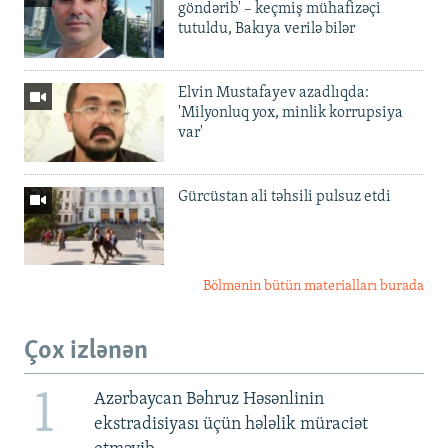
göndərib' – keçmiş mühafizəçi
tutuldu, Bakıya verilə bilər
Elvin Mustafayev azadlıqda:
'Milyonluq yox, minlik korrupsiya
var'
Gürcüstan ali təhsili pulsuz etdi
Bölmənin bütün materialları burada
Çox izlənən
1
Azərbaycan Bəhruz Həsənlinin
ekstradisiyası üçün hələlik müraciət