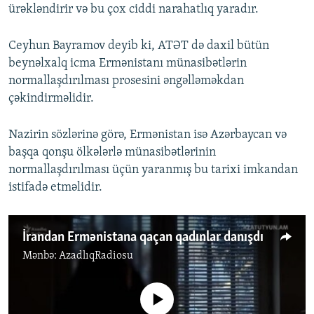
ürəkləndirir və bu çox ciddi narahatlıq yaradır.
Ceyhun Bayramov deyib ki, ATƏT də daxil bütün
beynəlxalq icma Ermənistanı münasibətlərin
normallaşdırılması prosesini əngəlləməkdan
çəkindirməlidir.
Nazirin sözlərinə görə, Ermənistan isə Azərbaycan və
başqa qonşu ölkələrlə münasibətlərinin
normallaşdırılması üçün yaranmış bu tarixi imkandan
istifadə etməlidir.
İrandan Ermənistana qaçan qadınlar danışdı
Mənbə:
AzadlıqRadiosu
No media source currently available