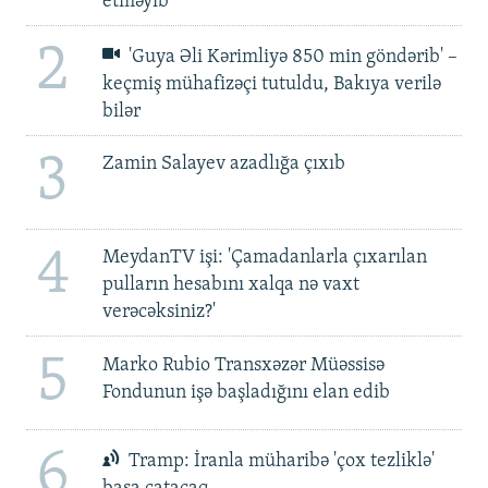
etməyib
2
'Guya Əli Kərimliyə 850 min göndərib' –
keçmiş mühafizəçi tutuldu, Bakıya verilə
bilər
3
Zamin Salayev azadlığa çıxıb
4
MeydanTV işi: 'Çamadanlarla çıxarılan
pulların hesabını xalqa nə vaxt
verəcəksiniz?'
5
Marko Rubio Transxəzər Müəssisə
Fondunun işə başladığını elan edib
6
Tramp: İranla müharibə 'çox tezliklə'