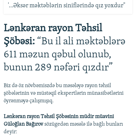
'...Əksər məktəblərin siniflərində qız yoxdur"
​Lənkəran rayon Təhsil
Şöbəsi:
“Bu il ali məktəblərə
611 məzun qəbul olunub,
bunun 289 nəfəri qızdır”
Biz də öz növbəmiszdə bu məsələyə rayon təhsil
şöbələrinin və müstəqil ekspertlərin münasibətlərini
öyrənməyə çalışmışıq.
Lənkəran rayon Təhsil Şöbəsinin müdir müavini
Güloğlan Bağırov
sözügedən məsələ ilə bağlı bunları
deyir: