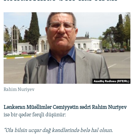
Rahim Nuriyev
Lənkəran Müəllimlər Cəmiyyətin sədri Rahim Nuriyev
isə bir qədər fərqli düşünür:
“Ola bilsin ucqar dağ kəndlərində belə hal olsun.