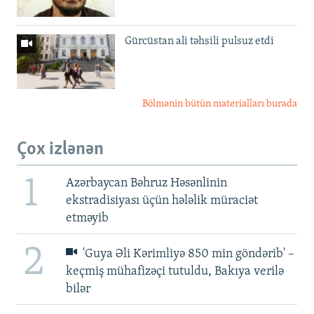
Gürcüstan ali təhsili pulsuz etdi
Bölmənin bütün materialları burada
Çox izlənən
1
Azərbaycan Bəhruz Həsənlinin
ekstradisiyası üçün hələlik müraciət
etməyib
2
'Guya Əli Kərimliyə 850 min göndərib' –
keçmiş mühafizəçi tutuldu, Bakıya verilə
bilər