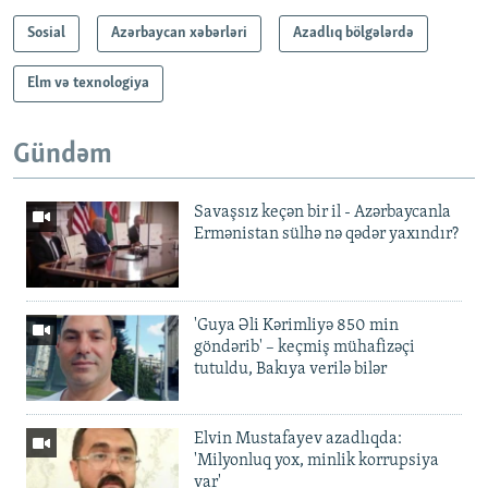
Sosial
Azərbaycan xəbərləri
Azadlıq bölgələrdə
Elm və texnologiya
Gündəm
Savaşsız keçən bir il - Azərbaycanla
Ermənistan sülhə nə qədər yaxındır?
'Guya Əli Kərimliyə 850 min
göndərib' – keçmiş mühafizəçi
tutuldu, Bakıya verilə bilər
Elvin Mustafayev azadlıqda:
'Milyonluq yox, minlik korrupsiya
var'