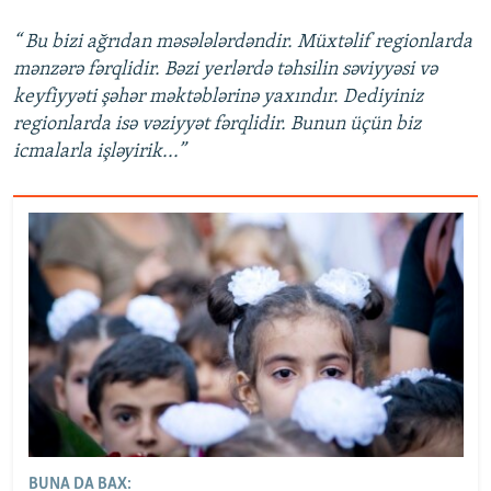
“ Bu bizi ağrıdan məsələlərdəndir. Müxtəlif regionlarda
mənzərə fərqlidir. Bəzi yerlərdə təhsilin səviyyəsi və
keyfiyyəti şəhər məktəblərinə yaxındır. Dediyiniz
regionlarda isə vəziyyət fərqlidir. Bunun üçün biz
icmalarla işləyirik...”
BUNA DA BAX: