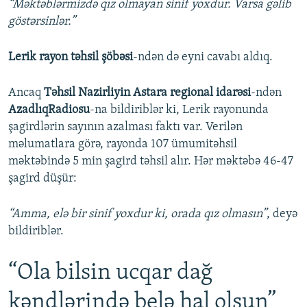
“Məktəblərmizdə qız olmayan sinif yoxdur. Varsa gəlib
göstərsinlər.”
Lerik rayon təhsil şöbəsi
-ndən də eyni cavabı aldıq.
Ancaq
Təhsil Nazirliyin Astara regional idarəsi
-ndən
AzadlıqRadiosu
-na bildiriblər ki, Lerik rayonunda
şagirdlərin sayının azalması faktı var. Verilən
məlumatlara görə, rayonda 107 ümumitəhsil
məktəbində 5 min şagird təhsil alır. Hər məktəbə 46-47
şagird düşür:
“Amma, elə bir sinif yoxdur ki, orada qız olmasın”
, deyə
bildiriblər.
“Ola bilsin ucqar dağ
kəndlərində belə hal olsun”