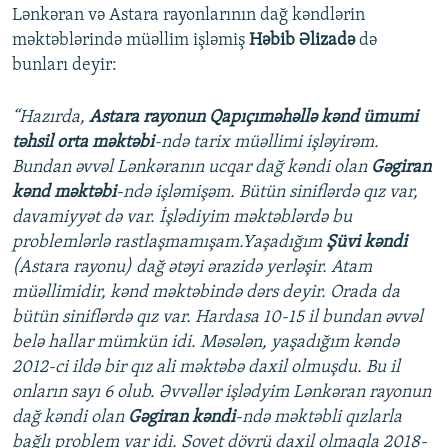
Lənkəran və Astara rayonlarının dağ kəndlərin
məktəblərində müəllim işləmiş
Həbib Əlizadə
də
bunları deyir:
“Hazırda,
Astara rayonun Qapıçıməhəllə kənd ümumi
təhsil orta məktəbi
-ndə tarix müəllimi işləyirəm.
Bundan əvvəl Lənkəranın ucqar dağ kəndi olan
Gəgiran
kənd məktəbi
-ndə işləmişəm. Bütün siniflərdə qız var,
davamiyyət də var. İşlədiyim məktəblərdə bu
problemlərlə rastlaşmamışam.Yaşadığım
Şüvi kəndi
(Astara rayonu) dağ ətəyi ərazidə yerləşir. Atam
müəllimidir, kənd məktəbində dərs deyir. Orada da
bütün siniflərdə qız var. Hardasa 10-15 il bundan əvvəl
belə hallar mümkün idi. Məsələn, yaşadığım kəndə
2012-ci ildə bir qız ali məktəbə daxil olmuşdu. Bu il
onların sayı 6 olub. Əvvəllər işlədyim Lənkəran rayonun
dağ kəndi olan
Gəgiran kəndi
-ndə məktəbli qızlarla
bağlı problem var idi. Sovet dövrü daxil olmaqla 2018-