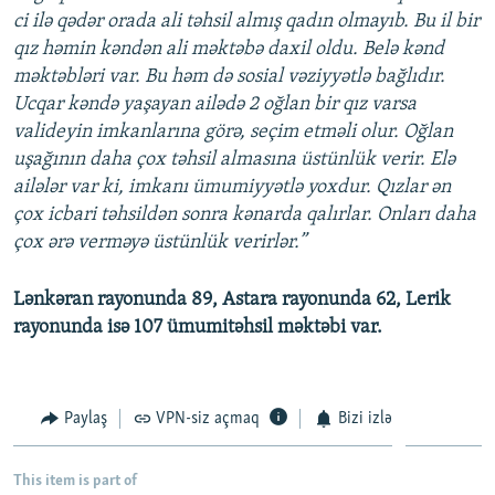
ci ilə qədər orada ali təhsil almış qadın olmayıb. Bu il bir
qız həmin kəndən ali məktəbə daxil oldu. Belə kənd
məktəbləri var. Bu həm də sosial vəziyyətlə bağlıdır.
Ucqar kəndə yaşayan ailədə 2 oğlan bir qız varsa
valideyin imkanlarına görə, seçim etməli olur. Oğlan
uşağının daha çox təhsil almasına üstünlük verir. Elə
ailələr var ki, imkanı ümumiyyətlə yoxdur. Qızlar ən
çox icbari təhsildən sonra kənarda qalırlar. Onları daha
çox ərə verməyə üstünlük verirlər.”
Lənkəran rayonunda 89, Astara rayonunda 62, Lerik
rayonunda isə 107 ümumitəhsil məktəbi var.
Paylaş
VPN-siz açmaq
Bizi izlə
This item is part of