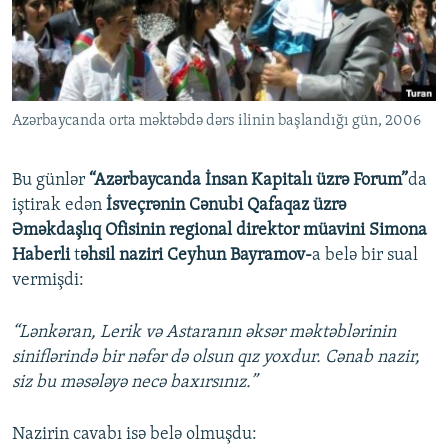
İNFOQRAFIKA
AZƏRBAYCAN ƏDƏBIYYATI KITABXANASI
MISSIYAMIZ
BIZI IZLƏ
KARIKATURA
İSLAM VƏ DEMOKRATIYA
PEŞƏ ETIKASI VƏ JURNALISTIKA STANDARTLARIMIZ
İZ - MƏDƏNIYYƏT PROQRAMI
MATERIALLARIMIZDAN ISTIFADƏ
Azərbaycanda orta məktəbdə dərs ilinin başlandığı gün, 2006
AZADLIQRADIOSU MOBIL TELEFONUNUZDA
RFE/RL-in bütün saytları
BIZIMLƏ ƏLAQƏ
Bu günlər
“Azərbaycanda İnsan Kapitalı üzrə Forum”
da
XƏBƏR BÜLLETENLƏRIMIZ
iştirak edən
İsveçrənin Cənubi Qafaqaz üzrə
Əməkdaşlıq Ofisinin regional direktor müavini Simona
Haberli
t
əhsil naziri Ceyhun Bayramov-
a belə bir sual
vermişdi:
“Lənkəran, Lerik və Astaranın əksər məktəblərinin
siniflərində bir nəfər də olsun qız yoxdur. Cənab nazir,
siz bu məsələyə necə baxırsınız.”
Nazirin cavabı isə belə olmuşdu: