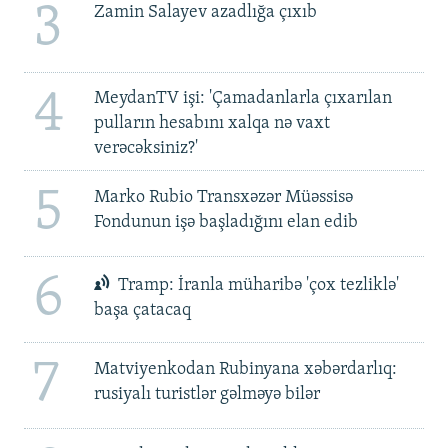
3
Zamin Salayev azadlığa çıxıb
4
MeydanTV işi: 'Çamadanlarla çıxarılan
pulların hesabını xalqa nə vaxt
verəcəksiniz?'
5
Marko Rubio Transxəzər Müəssisə
Fondunun işə başladığını elan edib
6
Tramp: İranla müharibə 'çox tezliklə'
başa çatacaq
7
Matviyenkodan Rubinyana xəbərdarlıq:
rusiyalı turistlər gəlməyə bilər