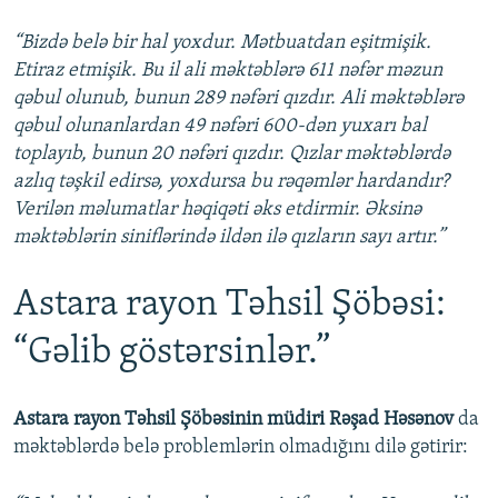
“Bizdə belə bir hal yoxdur. Mətbuatdan eşitmişik.
Etiraz etmişik. Bu il ali məktəblərə 611 nəfər məzun
qəbul olunub, bunun 289 nəfəri qızdır. Ali məktəblərə
qəbul olunanlardan 49 nəfəri 600-dən yuxarı bal
toplayıb, bunun 20 nəfəri qızdır. Qızlar məktəblərdə
azlıq təşkil edirsə, yoxdursa bu rəqəmlər hardandır?
Verilən məlumatlar həqiqəti əks etdirmir. Əksinə
məktəblərin siniflərində ildən ilə qızların sayı artır.”
Astara rayon Təhsil Şöbəsi:
“Gəlib göstərsinlər.”
Astara rayon Təhsil Şöbəsinin müdiri Rəşad Həsənov
da
məktəblərdə belə problemlərin olmadığını dilə gətirir: