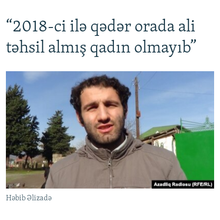
“2018-ci ilə qədər orada ali
təhsil almış qadın olmayıb”
Həbib Əlizadə