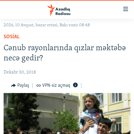
Keçid
linkləri
Əsas
2026, 10 Avqust, bazar ertəsi, Bakı vaxtı 08:48
məzmuna
GÜNDƏM
SOSIAL
qayıt
#İZAHLA
Əsas
Cənub rayonlarında qızlar məktəbə
KORRUPSIOMETR
naviqasiyaya
necə gedir?
qayıt
#ƏSLINDƏ
Axtarışa
Dekabr 30, 2018
FƏRQƏ BAX
keç
QANUNI DOĞRU
Paylaş
VPN-siz açmaq
ARAŞDIRMA
MULTIMEDIA
RADIO ARXIV
VIDEO
HAQQIMIZDA
FOTOQALEREYA
OXU ZALI