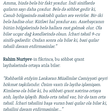
Amma, bizdə belə bir fakt yoxdur. İndi siniflərdə
qızların sayı daha çoxdur. Belə də söhbət gedir ki,
Cənub bölgəsində məktəbli qızları ərə verirlər. Bir-iki
belə hadisə olur. Kütləvi hal yoxdur axı. Azərbaycanın
bütün bölgələrində belə hallara rast gəlmək olur. Ola
bilər ucqar dağ kəndlərində olsun. İcbari təhsil 9-cu
sinifə qədərdir. Ondan sonra ola bilər ki, bəzi qızlar
təhsili davam etdirməsinlər.”
Rahim Nuriyev
-in fikrincə, bu söhbət qrant
layihələrində ortaya atıla bilər:
“Rəhbərlik etdyim Lənkəran Müəllmlər Cəmiyyəti qeyri
hökmət təşkilatıdır. Özüm vaxtı ilə layihə işləmişəm.
Kimlərsə ola bilər ki, bu söhbəti qrant xətrinə ortaya
atıb, layihə işləyib. Bizdə orta təhsil var, bir də tam orta
təhsil. İcbari təhsilini başa vuran bəzi qızlar ola bilər ki,
təhsilini davam etdirməsinlər...”