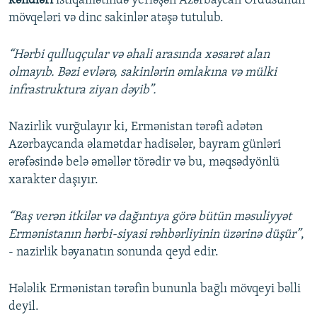
kəndləri
istiqamətində yerləşən Azərbaycan Ordusunun
mövqeləri və dinc sakinlər atəşə tutulub.
“Hərbi qulluqçular və əhali arasında xəsarət alan
olmayıb. Bəzi evlərə, sakinlərin əmlakına və mülki
infrastruktura ziyan dəyib”.
Nazirlik vurğulayır ki, Ermənistan tərəfi adətən
Azərbaycanda əlamətdar hadisələr, bayram günləri
ərəfəsində belə əməllər törədir və bu, məqsədyönlü
xarakter daşıyır.
“Baş verən itkilər və dağıntıya görə bütün məsuliyyət
Ermənistanın hərbi-siyasi rəhbərliyinin üzərinə düşür”
,
- nazirlik bəyanatın sonunda qeyd edir.
Hələlik Ermənistan tərəfin bununla bağlı mövqeyi bəlli
deyil.