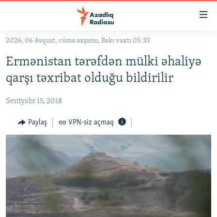
Keçid
linkləri
Əsas
2026, 06 Avqust, cümə axşamı, Bakı vaxtı 05:33
məzmuna
GÜNDƏM
Ermənistan tərəfdən mülki əhaliyə
qayıt
#İZAHLA
Əsas
qarşı təxribat olduğu bildirilir
KORRUPSIOMETR
naviqasiyaya
qayıt
Sentyabr 15, 2018
#ƏSLINDƏ
Axtarışa
FƏRQƏ BAX
Paylaş
VPN-siz açmaq
keç
QANUNI DOĞRU
ARAŞDIRMA
MULTIMEDIA
RADIO ARXIV
VIDEO
HAQQIMIZDA
FOTOQALEREYA
OXU ZALI