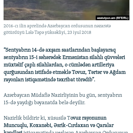
İNFOQRAFIKA
AZƏRBAYCAN ƏDƏBIYYATI KITABXANASI
MISSIYAMIZ
BIZI IZLƏ
KARIKATURA
İSLAM VƏ DEMOKRATIYA
PEŞƏ ETIKASI VƏ JURNALISTIKA STANDARTLARIMIZ
2016-cı ilin aprelində Azərbaycan ordusunun nəzarətə
İZ - MƏDƏNIYYƏT PROQRAMI
MATERIALLARIMIZDAN ISTIFADƏ
götürdüyü Lələ Təpə yüksəkliyi, 23 iyul 2018
AZADLIQRADIOSU MOBIL TELEFONUNUZDA
RFE/RL-in bütün saytları
BIZIMLƏ ƏLAQƏ
“Sentyabrın 14-də axşam saatlarından başlayaraq
sentyabrın 15-i səhərədək Ermənistan silahlı qüvvələri
XƏBƏR BÜLLETENLƏRIMIZ
müxtəlif çaplı silahlardan, o cümlədən artilleriya
qurğusundan istifadə etməklə Tovuz, Tərtər və Ağdam
rayonları istiqamətində təxribat törədib”.
Azərbaycan Müdafiə Nazirliyinin bu gün, sentyabrın
15-də yaydığı bəyanatda belə deyilir.
Nazirlik bildirir ki, xüsusilə T
ovuz rayonunun
Muncuqlu, Koxanəbi, Əsrik-Cırdaxan və Qaralar