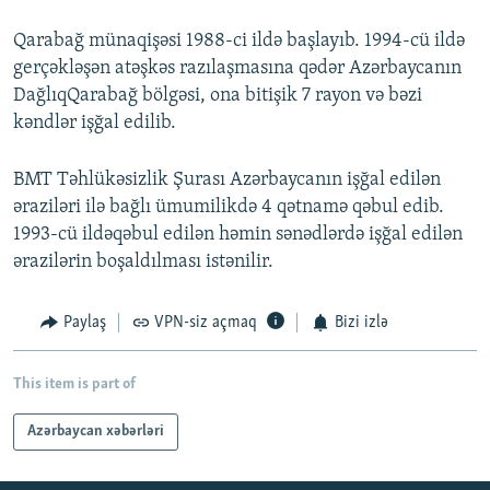
Qarabağ münaqişəsi 1988-ci ildə başlayıb. 1994-cü ildə
gerçəkləşən atəşkəs razılaşmasına qədər Azərbaycanın
DağlıqQarabağ bölgəsi, ona bitişik 7 rayon və bəzi
kəndlər işğal edilib.
BMT Təhlükəsizlik Şurası Azərbaycanın işğal edilən
əraziləri ilə bağlı ümumilikdə 4 qətnamə qəbul edib.
1993-cü ildəqəbul edilən həmin sənədlərdə işğal edilən
ərazilərin boşaldılması istənilir.
Paylaş
VPN-siz açmaq
Bizi izlə
This item is part of
Azərbaycan xəbərləri