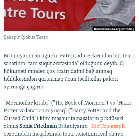
İNFOQRAFIKA
AZƏRBAYCAN ƏDƏBIYYATI KITABXANASI
MISSIYAMIZ
BIZI IZLƏ
KARIKATURA
İSLAM VƏ DEMOKRATIYA
PEŞƏ ETIKASI VƏ JURNALISTIKA STANDARTLARIMIZ
İZ - MƏDƏNIYYƏT PROQRAMI
MATERIALLARIMIZDAN ISTIFADƏ
Şekspir Qlobus Teatrı
AZADLIQRADIOSU MOBIL TELEFONUNUZDA
RFE/RL-in bütün saytları
BIZIMLƏ ƏLAQƏ
Britaniyanın ən uğurlu teatr prodüserlərindən biri teatr
XƏBƏR BÜLLETENLƏRIMIZ
sənətinin "tam süqut ərəfəsində" olduğunu deyib. O,
hökuməti mindən çox teatrı daimi bağlanmaq
təhlükəsindən qurtarmaq üçün təcili xilas paketi
ayırmağa çağırıb.
"Mormonlar kitabı" ("The Book of Mormon") və "Harri
Potter və lənətlənmiş uşaq" ("Harry Potter and the
Cursed Child") kimi məşhur tamaşaların prodüseri
olmuş
Sonia Friedman
Britaniyanın
"The Telegraph"
qəzetindəki məqaləsində teatr sənətinin real olaraq