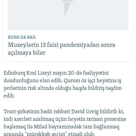
BUNA DA BAX:
Muzeylərin 13 faizi pandemiyadan sonra
açılmaya bilər
Edinburq Kral Liseyi mayın 20-də fəaliyyətini
dondurduğunu elan edib. Qurum öz işçi heyətinə iş
yerlərinin risk altında olduğu haqda bildiriş təqdim
edib.
Teatr şirkətinin bədii rəhbəri David Greig bildirib ki,
indi xərcləri azaltmaq üçün heyətin ixtisarı prosesinə
başlamaq ilə Milad bayramınadək tam bağlanmaq
arasında "mürəkkəb seçim" etməli olub.