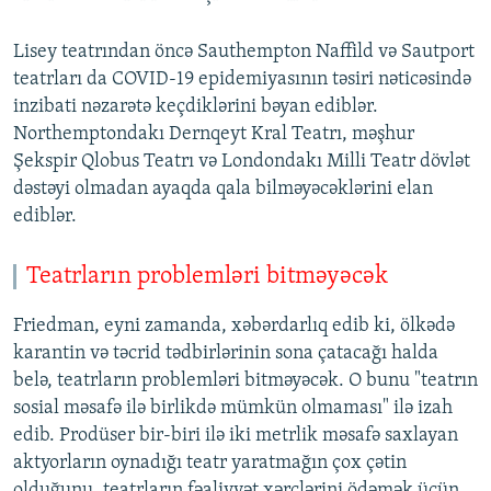
Lisey teatrından öncə Sauthempton Naffild və Sautport
teatrları da COVID-19 epidemiyasının təsiri nəticəsində
inzibati nəzarətə keçdiklərini bəyan ediblər.
Northemptondakı Dernqeyt Kral Teatrı, məşhur
Şekspir Qlobus Teatrı və Londondakı Milli Teatr dövlət
dəstəyi olmadan ayaqda qala bilməyəcəklərini elan
ediblər.
Teatrların problemləri bitməyəcək
Friedman, eyni zamanda, xəbərdarlıq edib ki, ölkədə
karantin və təcrid tədbirlərinin sona çatacağı halda
belə, teatrların problemləri bitməyəcək. O bunu "teatrın
sosial məsafə ilə birlikdə mümkün olmaması" ilə izah
edib. Prodüser bir-biri ilə iki metrlik məsafə saxlayan
aktyorların oynadığı teatr yaratmağın çox çətin
olduğunu, teatrların fəaliyyət xərclərini ödəmək üçün