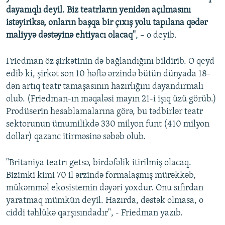
dayanıqlı deyil. Biz teatrların yenidən açılmasını
istəyiriksə, onların başqa bir çıxış yolu tapılana qədər
maliyyə dəstəyinə ehtiyacı olacaq"
, – o deyib.
Friedman öz şirkətinin də bağlandığını bildirib. O qeyd
edib ki, şirkət son 10 həftə ərzində bütün dünyada 18-
dən artıq teatr tamaşasının hazırlığını dayandırmalı
olub. (Friedman-ın məqaləsi mayın 21-i işıq üzü görüb.)
Prodüserin hesablamalarına görə, bu tədbirlər teatr
sektorunun ümumilikdə 330 milyon funt (410 milyon
dollar) qazanc itirməsinə səbəb olub.
"Britaniya teatrı getsə, birdəfəlik itirilmiş olacaq.
Bizimki kimi 70 il ərzində formalaşmış mürəkkəb,
mükəmməl ekosistemin dəyəri yoxdur. Onu sıfırdan
yaratmaq mümkün deyil. Hazırda, dəstək olmasa, o
ciddi təhlükə qarşısındadır", - Friedman yazıb.