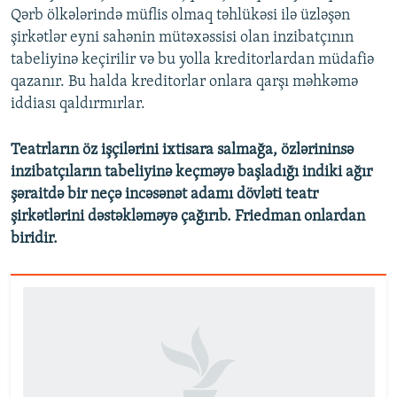
Qərb ölkələrində müflis olmaq təhlükəsi ilə üzləşən
şirkətlər eyni sahənin mütəxəssisi olan inzibatçının
tabeliyinə keçirilir və bu yolla kreditorlardan müdafiə
qazanır. Bu halda kreditorlar onlara qarşı məhkəmə
iddiası qaldırmırlar.
Teatrların öz işçilərini ixtisara salmağa, özlərininsə
inzibatçıların tabeliyinə keçməyə başladığı indiki ağır
şəraitdə bir neçə incəsənət adamı dövləti teatr
şirkətlərini dəstəkləməyə çağırıb. Friedman onlardan
biridir.