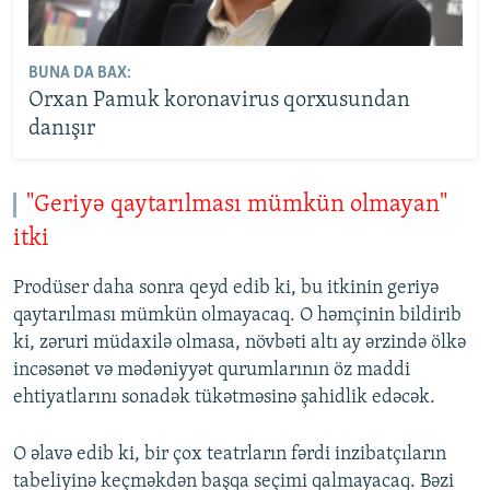
BUNA DA BAX:
Orxan Pamuk koronavirus qorxusundan
danışır
"Geriyə qaytarılması mümkün olmayan"
itki
Prodüser daha sonra qeyd edib ki, bu itkinin geriyə
qaytarılması mümkün olmayacaq. O həmçinin bildirib
ki, zəruri müdaxilə olmasa, növbəti altı ay ərzində ölkə
incəsənət və mədəniyyət qurumlarının öz maddi
ehtiyatlarını sonadək tükətməsinə şahidlik edəcək.
O əlavə edib ki, bir çox teatrların fərdi inzibatçıların
tabeliyinə keçməkdən başqa seçimi qalmayacaq. Bəzi