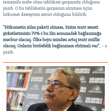
tamamilə məhv olma təhlükəsi qarşısında olduğunu
yazıb. O bu təhlükənin qarşısının alınması üçün
hökumət dəstəyinin zəruri olduğunu bildirib.
"Hökumətin xilas paketi olmasa, bizim teatr sənəti
şirkətlərimizin 70%-i bu ilin sonunadək bağlanmağa
məcbur olacaq. Ölkə boyu mindən artıq teatr müflis
olacaq. Onların birdəfəlik bağlanması ehtimalı var"
, – o
yazıb.