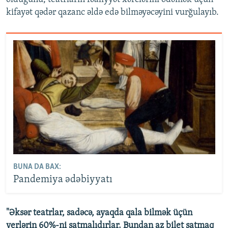
kifayət qədər qazanc əldə edə bilməyəcəyini vurğulayıb.
BUNA DA BAX:
Pandemiya ədəbiyyatı
"Əksər teatrlar, sadəcə, ayaqda qala bilmək üçün
yerlərin 60%-ni satmalıdırlar. Bundan az bilet satmaq