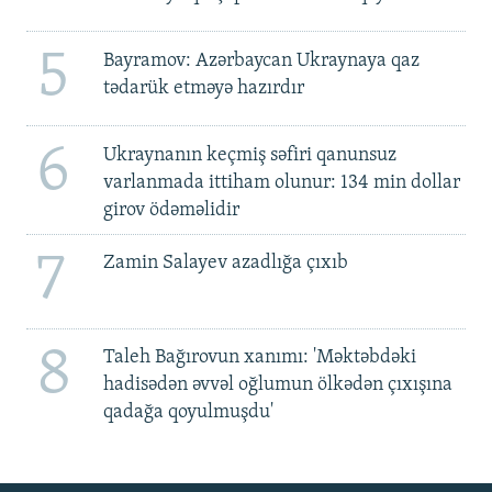
5
Bayramov: Azərbaycan Ukraynaya qaz
tədarük etməyə hazırdır
6
Ukraynanın keçmiş səfiri qanunsuz
varlanmada ittiham olunur: 134 min dollar
girov ödəməlidir
7
Zamin Salayev azadlığa çıxıb
8
Taleh Bağırovun xanımı: 'Məktəbdəki
hadisədən əvvəl oğlumun ölkədən çıxışına
qadağa qoyulmuşdu'