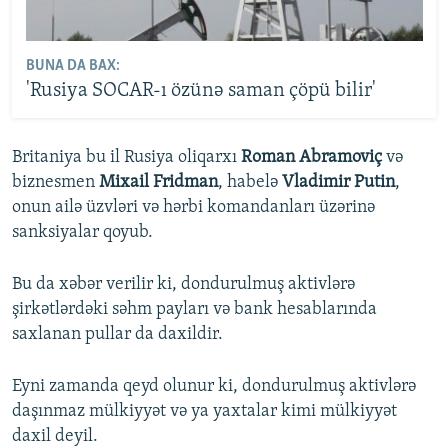
BUNA DA BAX:
'Rusiya SOCAR-ı özünə saman çöpü bilir'
Britaniya bu il Rusiya oliqarxı
Roman Abramoviç
və
biznesmen
Mixail Fridman
, habelə
Vladimir Putin
,
onun ailə üzvləri və hərbi komandanları üzərinə
sanksiyalar qoyub.
Bu da xəbər verilir ki, dondurulmuş aktivlərə
şirkətlərdəki səhm payları və bank hesablarında
saxlanan pullar da daxildir.
Eyni zamanda qeyd olunur ki, dondurulmuş aktivlərə
daşınmaz mülkiyyət və ya yaxtalar kimi mülkiyyət
daxil deyil.