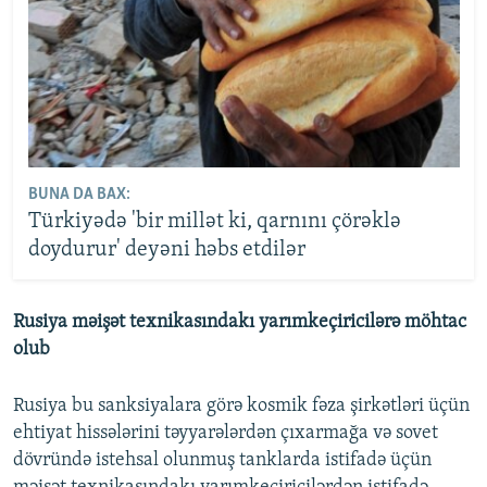
BUNA DA BAX:
Türkiyədə 'bir millət ki, qarnını çörəklə
doydurur' deyəni həbs etdilər
Rusiya məişət texnikasındakı yarımkeçiricilərə möhtac
olub
Rusiya bu sanksiyalara görə kosmik fəza şirkətləri üçün
ehtiyat hissələrini təyyarələrdən çıxarmağa və sovet
dövründə istehsal olunmuş tanklarda istifadə üçün