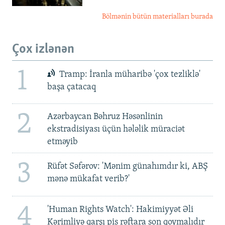
Bölmənin bütün materialları burada
Çox izlənən
1
Tramp: İranla müharibə 'çox tezliklə'
başa çatacaq
2
Azərbaycan Bəhruz Həsənlinin
ekstradisiyası üçün hələlik müraciət
etməyib
3
Rüfət Səfərov: 'Mənim günahımdır ki, ABŞ
mənə mükafat verib?'
4
'Human Rights Watch': Hakimiyyət Əli
Kərimliyə qarşı pis rəftara son qoymalıdır