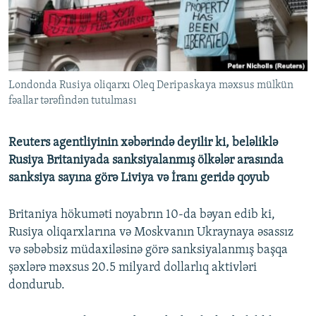
İNFOQRAFIKA
AZƏRBAYCAN ƏDƏBIYYATI KITABXANASI
MISSIYAMIZ
BIZI IZLƏ
KARIKATURA
İSLAM VƏ DEMOKRATIYA
PEŞƏ ETIKASI VƏ JURNALISTIKA STANDARTLARIMIZ
İZ - MƏDƏNIYYƏT PROQRAMI
MATERIALLARIMIZDAN ISTIFADƏ
Londonda Rusiya oliqarxı Oleq Deripaskaya məxsus mülkün
AZADLIQRADIOSU MOBIL TELEFONUNUZDA
RFE/RL-in bütün saytları
fəallar tərəfindən tutulması
BIZIMLƏ ƏLAQƏ
XƏBƏR BÜLLETENLƏRIMIZ
Reuters agentliyinin xəbərində deyilir ki, beləliklə
Rusiya Britaniyada sanksiyalanmış ölkələr arasında
sanksiya sayına görə Liviya və İranı geridə qoyub
Britaniya hökuməti noyabrın 10-da bəyan edib ki,
Rusiya oliqarxlarına və Moskvanın Ukraynaya əsassız
və səbəbsiz müdaxiləsinə görə sanksiyalanmış başqa
şəxlərə məxsus 20.5 milyard dollarlıq aktivləri
dondurub.