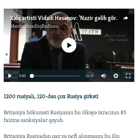
Xalq artisti Vidadi Həsənov: 'Nazir gəlib görsə ki, aktyorlar necə az maaş alır...'
Mənbə:
AzadlıqRadiosu
No media source currently available
Auto
0:00
22:37
240p
1200 rusiyalı, 120-dən çox Rusiya şirkəti
360p
Auto
240p
360p
480p
480p
Britaniya hökuməti Rusiyanın bu ölkəyə ixracının 85
720p
faizinə sanksiyalar qoyub.
720p
1080p
1080p
Britaniya Rusiyadan qaz və neft alınmasını bu ilin