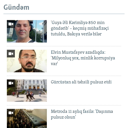
Gündəm
'Guya Əli Kərimliyə 850 min
göndərib' – keçmiş mühafizəçi
tutuldu, Bakıya verilə bilər
Elvin Mustafayev azadlıqda:
'Milyonluq yox, minlik korrupsiya
var'
Gürcüstan ali təhsili pulsuz etdi
Metroda 11 aylıq fasilə: 'Daşınma
pulsuz olsun'