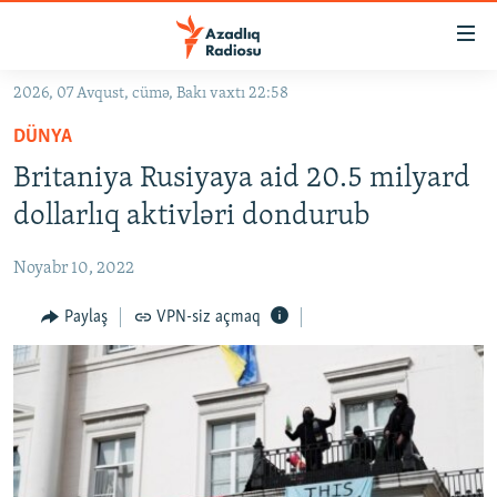
Keçid
linkləri
Əsas
2026, 07 Avqust, cümə, Bakı vaxtı 22:58
məzmuna
GÜNDƏM
DÜNYA
qayıt
#İZAHLA
Əsas
Britaniya Rusiyaya aid 20.5 milyard
KORRUPSIOMETR
naviqasiyaya
dollarlıq aktivləri dondurub
qayıt
#ƏSLINDƏ
Axtarışa
Noyabr 10, 2022
FƏRQƏ BAX
keç
QANUNI DOĞRU
Paylaş
VPN-siz açmaq
ARAŞDIRMA
MULTIMEDIA
RADIO ARXIV
VIDEO
HAQQIMIZDA
FOTOQALEREYA
OXU ZALI