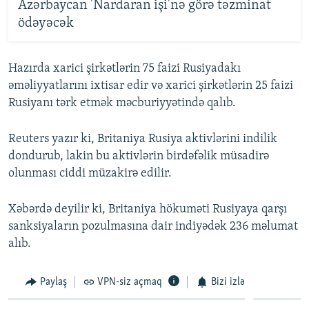
Azərbaycan 'Nardaran işi'nə görə təzminat
ödəyəcək
Hazırda xarici şirkətlərin 75 faizi Rusiyadakı
əməliyyatlarını ixtisar edir və xarici şirkətlərin 25 faizi
Rusiyanı tərk etmək məcburiyyətində qalıb.
Reuters yazır ki, Britaniya Rusiya aktivlərini indilik
dondurub, lakin bu aktivlərin birdəfəlik müsadirə
olunması ciddi müzakirə edilir.
Xəbərdə deyilir ki, Britaniya hökuməti Rusiyaya qarşı
sanksiyaların pozulmasına dair indiyədək 236 məlumat
alıb.
Paylaş
VPN-siz açmaq
Bizi izlə