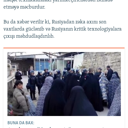
məişət texnikasındakı yarımkeçiricilərdən istifadə
etməyə məcburdur.
Bu da xəbər verilir ki, Rusiyadan zəka axını son
vaxtlarda güclənib və Rusiyanın kritik texnologiyalara
çıxışı məhdudlaşdırılıb.
BUNA DA BAX: