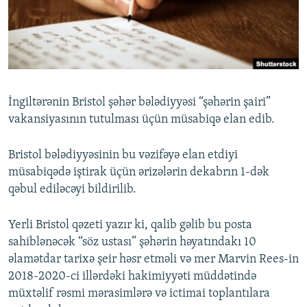
İNFOQRAFIKA
AZƏRBAYCAN ƏDƏBIYYATI KITABXANASI
MISSIYAMIZ
BIZI IZLƏ
KARIKATURA
İSLAM VƏ DEMOKRATIYA
PEŞƏ ETIKASI VƏ JURNALISTIKA STANDARTLARIMIZ
İZ - MƏDƏNIYYƏT PROQRAMI
MATERIALLARIMIZDAN ISTIFADƏ
AZADLIQRADIOSU MOBIL TELEFONUNUZDA
RFE/RL-in bütün saytları
İngiltərənin Bristol şəhər bələdiyyəsi “şəhərin şairi”
BIZIMLƏ ƏLAQƏ
vakansiyasının tutulması üçün müsabiqə elan edib.
XƏBƏR BÜLLETENLƏRIMIZ
Bristol bələdiyyəsinin bu vəzifəyə elan etdiyi
müsabiqədə iştirak üçün ərizələrin dekabrın 1-dək
qəbul ediləcəyi bildirilib.
Yerli Bristol qəzeti yazır ki, qalib gəlib bu posta
sahiblənəcək “söz ustası” şəhərin həyatındakı 10
əlamətdar tarixə şeir həsr etməli və mer Marvin Rees-in
2018-2020-ci illərdəki hakimiyyəti müddətində
müxtəlif rəsmi mərasimlərə və ictimai toplantılara