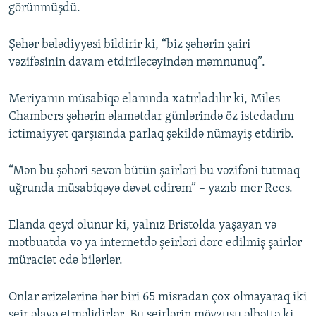
görünmüşdü.
Şəhər bələdiyyəsi bildirir ki, “biz şəhərin şairi
vəzifəsinin davam etdiriləcəyindən məmnunuq”.
Meriyanın müsabiqə elanında xatırladılır ki, Miles
Chambers şəhərin əlamətdar günlərində öz istedadını
ictimaiyyət qarşısında parlaq şəkildə nümayiş etdirib.
“Mən bu şəhəri sevən bütün şairləri bu vəzifəni tutmaq
uğrunda müsabiqəyə dəvət edirəm” – yazıb mer Rees.
Elanda qeyd olunur ki, yalnız Bristolda yaşayan və
mətbuatda və ya internetdə şeirləri dərc edilmiş şairlər
müraciət edə bilərlər.
Onlar ərizələrinə hər biri 65 misradan çox olmayaraq iki
şeir əlavə etməlidirlər. Bu şeirlərin mövzusu əlbəttə ki,