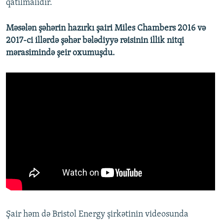
qatılmalıdır.
Məsələn şəhərin hazırkı şairi Miles Chambers 2016 və
2017-ci illərdə şəhər bələdiyyə rəisinin illik nitqi
mərasimində şeir oxumuşdu.
Şair həm də Bristol Energy şirkətinin videosunda