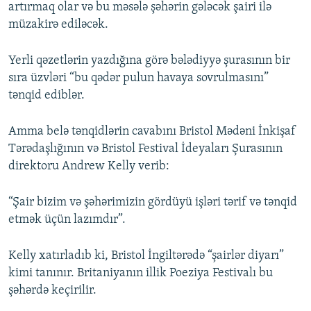
artırmaq olar və bu məsələ şəhərin gələcək şairi ilə
müzakirə ediləcək.
Yerli qəzetlərin yazdığına görə bələdiyyə şurasının bir
sıra üzvləri “bu qədər pulun havaya sovrulmasını”
tənqid ediblər.
Amma belə tənqidlərin cavabını Bristol Mədəni İnkişaf
Tərədaşlığının və Bristol Festival İdeyaları Şurasının
direktoru Andrew Kelly verib:
“Şair bizim və şəhərimizin gördüyü işləri tərif və tənqid
etmək üçün lazımdır”.
Kelly xatırladıb ki, Bristol İngiltərədə “şairlər diyarı”
kimi tanınır. Britaniyanın illik Poeziya Festivalı bu
şəhərdə keçirilir.