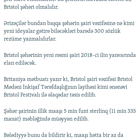
Bristol şəhəri olmalıdır.
Ərizəçilər bundan başqa şəhərin şairi vəzifəsinə nə kimi
yeni ideyalar gətirə biləcəkləri barədə 300 sözlük
rezüme yazmalıdırlar.
Bristol şəhərinin yeni rəsmi şairi 2018-ci ilin yanvarında
elan ediləcək.
Britaniya mətbuatı yazır ki, Bristol şairi vəzifəsi Bristol
Mədəni İnkişaf Tərəfdaşlığının layihəsi kimi ənənəvi
Bristol Festivalı ilə əlaqədar təsis edilib.
Şəhər şairinin illik maaşı 5 min funt sterlinq (11 min 335
manat) məbləğində müəyyən edilib.
Bələdiyyə bunu da bildirir ki, maaşı hətta bir az da