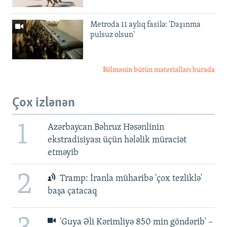
Metroda 11 aylıq fasilə: 'Daşınma
pulsuz olsun'
Bölmənin bütün materialları burada
Çox izlənən
1
Azərbaycan Bəhruz Həsənlinin
ekstradisiyası üçün hələlik müraciət
etməyib
2
Tramp: İranla müharibə 'çox tezliklə'
başa çatacaq
'Guya Əli Kərimliyə 850 min göndərib' –