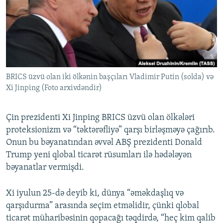
İNFOQRAFIKA
AZƏRBAYCAN ƏDƏBIYYATI KITABXANASI
MISSIYAMIZ
BIZI IZLƏ
KARIKATURA
İSLAM VƏ DEMOKRATIYA
PEŞƏ ETIKASI VƏ JURNALISTIKA STANDARTLARIMIZ
İZ - MƏDƏNIYYƏT PROQRAMI
MATERIALLARIMIZDAN ISTIFADƏ
AZADLIQRADIOSU MOBIL TELEFONUNUZDA
RFE/RL-in bütün saytları
BRICS üzvü olan iki ölkənin başçıları Vladimir Putin (solda) və
BIZIMLƏ ƏLAQƏ
Xi Jinping (Foto arxivdəndir)
XƏBƏR BÜLLETENLƏRIMIZ
Çin prezidenti Xi Jinping BRICS üzvü olan ölkələri
proteksionizm və “təktərəfliyə” qarşı birləşməyə çağırıb.
Onun bu bəyanatından əvvəl ABŞ prezidenti Donald
Trump yeni qlobal ticarət rüsumları ilə hədələyən
bəyanatlar vermişdi.
Xi iyulun 25-də deyib ki, dünya “əməkdaşlıq və
qarşıdurma” arasında seçim etməlidir, çünki qlobal
ticarət müharibəsinin qopacağı təqdirdə, “heç kim qalib