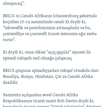
olmayacaq”.
BRICS-in Cənubi Afrikanın İohannesburq şəhərində
keçirilən 10-cu sammitində cənab Xi deyib ki,
“təktərəflik və proteksionizm artmaqdadır və bu,
çoxtərəfliyə və çoxtərəfli ticarət sisteminə ağır zərbə
vurur”.
Xi deyib ki, onun ölkəsi “açıq qapılar” siyasəti ilə
iqtisadi inkişafa nail olmağa çalışacaq.
BRICS qrupuna iqtisadiyyatları inkişaf etməkdə olan
Braziliya, Rusiya, Hindistan, Çin və Cənubi Afrika
daxildir.
Sammitin açılışından əvvəl Cənubi Afrika
Respublikasının ticarət naziri Rob Davies deyib ki,