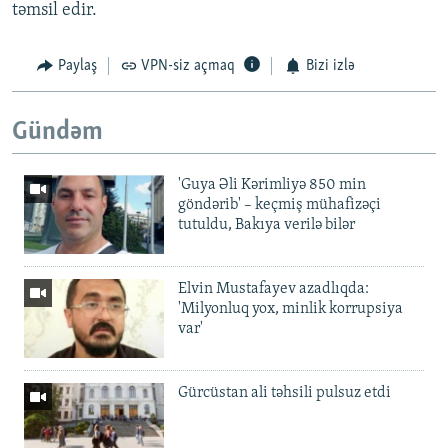
təmsil edir.
Paylaş
VPN-siz açmaq
Bizi izlə
Gündəm
'Guya Əli Kərimliyə 850 min
göndərib' – keçmiş mühafizəçi
tutuldu, Bakıya verilə bilər
Elvin Mustafayev azadlıqda:
'Milyonluq yox, minlik korrupsiya
var'
Gürcüstan ali təhsili pulsuz etdi