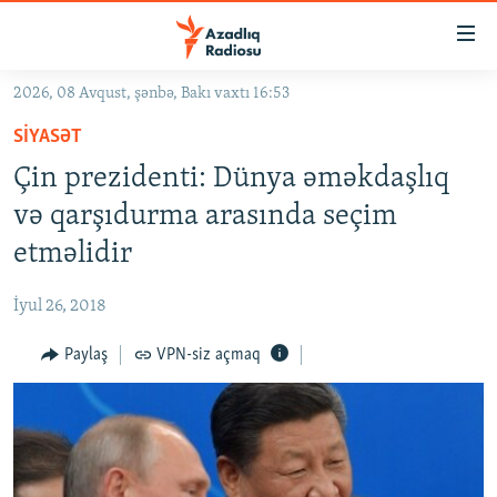
Keçid
linkləri
Əsas
2026, 08 Avqust, şənbə, Bakı vaxtı 16:53
məzmuna
GÜNDƏM
SIYASƏT
qayıt
#İZAHLA
Əsas
Çin prezidenti: Dünya əməkdaşlıq
KORRUPSIOMETR
naviqasiyaya
və qarşıdurma arasında seçim
qayıt
#ƏSLINDƏ
etməlidir
Axtarışa
FƏRQƏ BAX
keç
İyul 26, 2018
QANUNI DOĞRU
Paylaş
VPN-siz açmaq
ARAŞDIRMA
MULTIMEDIA
RADIO ARXIV
VIDEO
HAQQIMIZDA
FOTOQALEREYA
OXU ZALI