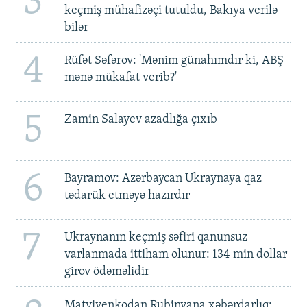
3
keçmiş mühafizəçi tutuldu, Bakıya verilə
bilər
4
Rüfət Səfərov: 'Mənim günahımdır ki, ABŞ
mənə mükafat verib?'
5
Zamin Salayev azadlığa çıxıb
6
Bayramov: Azərbaycan Ukraynaya qaz
tədarük etməyə hazırdır
7
Ukraynanın keçmiş səfiri qanunsuz
varlanmada ittiham olunur: 134 min dollar
girov ödəməlidir
Matviyenkodan Rubinyana xəbərdarlıq: