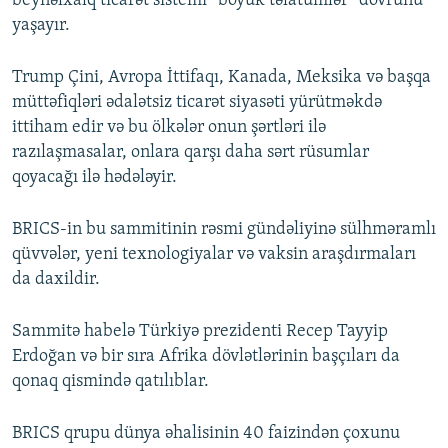
beynəlxalq ticarət sistemi “böyük təlatümlər” dövrünü
yaşayır.
Trump Çini, Avropa İttifaqı, Kanada, Meksika və başqa
müttəfiqləri ədalətsiz ticarət siyasəti yürütməkdə
ittiham edir və bu ölkələr onun şərtləri ilə
razılaşmasalar, onlara qarşı daha sərt rüsumlar
qoyacağı ilə hədələyir.
BRICS-in bu sammitinin rəsmi gündəliyinə sülhməramlı
qüvvələr, yeni texnologiyalar və vaksin araşdırmaları
da daxildir.
Sammitə habelə Türkiyə prezidenti Recep Tayyip
Erdoğan və bir sıra Afrika dövlətlərinin başçıları da
qonaq qismində qatılıblar.
BRICS qrupu dünya əhalisinin 40 faizindən çoxunu