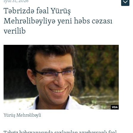
İyul 31, 2026
Təbrizdə fəal Yürüş
Mehrəlibəyliyə yeni həbs cəzası
verilib
Yürüş Mehrəlibəyli