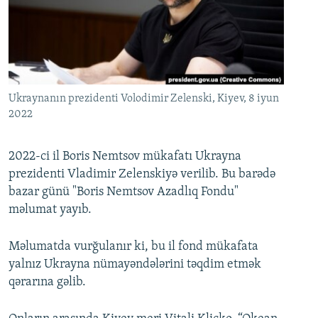
İNFOQRAFIKA
AZƏRBAYCAN ƏDƏBIYYATI KITABXANASI
MISSIYAMIZ
BIZI IZLƏ
KARIKATURA
İSLAM VƏ DEMOKRATIYA
PEŞƏ ETIKASI VƏ JURNALISTIKA STANDARTLARIMIZ
İZ - MƏDƏNIYYƏT PROQRAMI
MATERIALLARIMIZDAN ISTIFADƏ
AZADLIQRADIOSU MOBIL TELEFONUNUZDA
RFE/RL-in bütün saytları
Ukraynanın prezidenti Volodimir Zelenski, Kiyev, 8 iyun
2022
BIZIMLƏ ƏLAQƏ
XƏBƏR BÜLLETENLƏRIMIZ
2022-ci il Boris Nemtsov mükafatı Ukrayna
prezidenti Vladimir Zelenskiyə verilib. Bu barədə
bazar günü "Boris Nemtsov Azadlıq Fondu"
məlumat yayıb.
Məlumatda vurğulanır ki, bu il fond mükafata
yalnız Ukrayna nümayəndələrini təqdim etmək
qərarına gəlib.