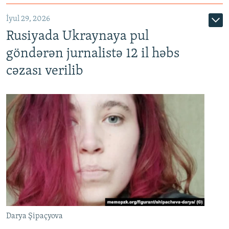
İyul 29, 2026
Rusiyada Ukraynaya pul
göndərən jurnalistə 12 il həbs
cəzası verilib
Darya Şipaçyova