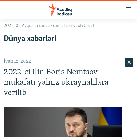
Keçid
linkləri
Əsas
2026, 06 Avqust, cümə axşamı, Bakı vaxtı 05:51
məzmuna
GÜNDƏM
Dünya xəbərləri
qayıt
#İZAHLA
Əsas
KORRUPSIOMETR
naviqasiyaya
İyun 12, 2022
qayıt
#ƏSLINDƏ
Axtarışa
2022-ci ilin Boris Nemtsov
FƏRQƏ BAX
keç
mükafatı yalnız ukraynalılara
QANUNI DOĞRU
verilib
ARAŞDIRMA
MULTIMEDIA
RADIO ARXIV
VIDEO
HAQQIMIZDA
FOTOQALEREYA
OXU ZALI