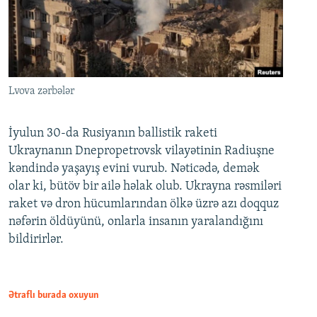
Lvova zərbələr
İyulun 30-da Rusiyanın ballistik raketi
Ukraynanın Dnepropetrovsk vilayətinin Radiuşne
kəndində yaşayış evini vurub. Nəticədə, demək
olar ki, bütöv bir ailə həlak olub. Ukrayna rəsmiləri
raket və dron hücumlarından ölkə üzrə azı doqquz
nəfərin öldüyünü, onlarla insanın yaralandığını
bildirirlər.
Ətraflı burada oxuyun