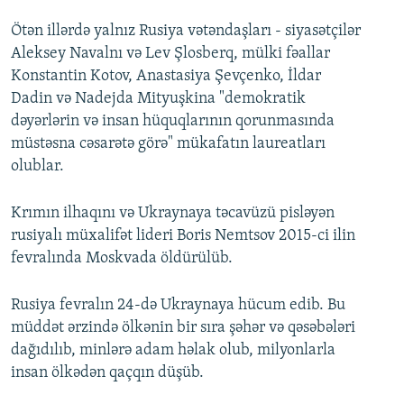
Ötən illərdə yalnız Rusiya vətəndaşları - siyasətçilər
Aleksey Navalnı və Lev Şlosberq, mülki fəallar
Konstantin Kotov, Anastasiya Şevçenko, İldar
Dadin və Nadejda Mityuşkina "demokratik
dəyərlərin və insan hüquqlarının qorunmasında
müstəsna cəsarətə görə" mükafatın laureatları
olublar.
Krımın ilhaqını və Ukraynaya təcavüzü pisləyən
rusiyalı müxalifət lideri Boris Nemtsov 2015-ci ilin
fevralında Moskvada öldürülüb.
Rusiya fevralın 24-də Ukraynaya hücum edib. Bu
müddət ərzində ölkənin bir sıra şəhər və qəsəbələri
dağıdılıb, minlərə adam həlak olub, milyonlarla
insan ölkədən qaçqın düşüb.