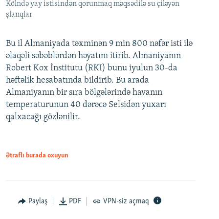
Kölndə yay istisindən qorunmaq məqsədilə su çiləyən
şlanqlar
Bu il Almaniyada təxminən 9 min 800 nəfər isti ilə
əlaqəli səbəblərdən həyatını itirib. Almaniyanın
Robert Kox İnstitutu (RKI) bunu iyulun 30-da
həftəlik hesabatında bildirib. Bu arada
Almaniyanın bir sıra bölgələrində havanın
temperaturunun 40 dərəcə Selsidən yuxarı
qalxacağı gözlənilir.
Ətraflı burada oxuyun
Paylaş
PDF
VPN-siz açmaq