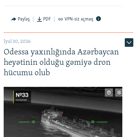
Paylaş
PDF
VPN-siz açmaq
İyul 30, 2026
Odessa yaxınlığında Azərbaycan
heyətinin olduğu gəmiyə dron
hücumu olub