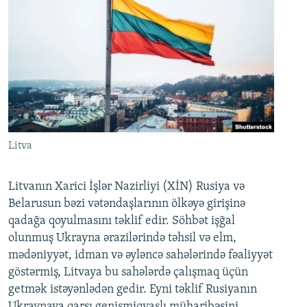
Litva
Litvanın Xarici İşlər Nazirliyi (XİN) Rusiya və
Belarusun bəzi vətəndaşlarının ölkəyə girişinə
qadağa qoyulmasını təklif edir. Söhbət işğal
olunmuş Ukrayna ərazilərində təhsil və elm,
mədəniyyət, idman və əyləncə sahələrində fəaliyyət
göstərmiş, Litvaya bu sahələrdə çalışmaq üçün
getmək istəyənlədən gedir. Eyni təklif Rusiyanın
Ukraynaya qarşı genişmiqyaslı müharibəsini