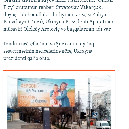
Onların arasında Kiyev meri Vitali Kliçko, “Okean
Elzy” qrupunun rəhbəri Svyatoslav Vakarçuk,
döyüş tibb könüllüləri birliyinin təsisçisi Yuliya
Paevskaya (Taira), Ukrayna Prezidenti Aparatının
müşaviri Oleksiy Aretoviç və başqalarının adı var.
Fondun təsisçilərinin və Şurasının reytinq
səsverməsinin nəticələrinə görə, Ukrayna
prezidenti qalib olub.