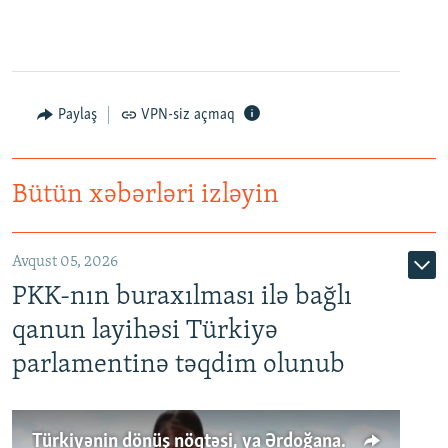
Paylaş
VPN-siz açmaq
Bütün xəbərləri izləyin
Avqust 05, 2026
PKK-nın buraxılması ilə bağlı
qanun layihəsi Türkiyə
parlamentinə təqdim olunub
Türkiyənin dönüş nöqtəsi, ya Ərdoğana üçüncü şans: PKK ilə qəfil barışıq nə deməkdir?