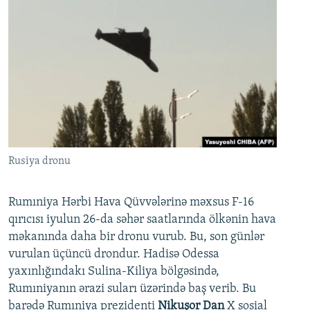
Rusiya dronu
Rumıniya Hərbi Hava Qüvvələrinə məxsus F-16
qırıcısı iyulun 26-da səhər saatlarında ölkənin hava
məkanında daha bir dronu vurub. Bu, son günlər
vurulan üçüncü drondur. Hadisə Odessa
yaxınlığındakı Sulina-Kiliya bölgəsində,
Rumıniyanın ərazi suları üzərində baş verib. Bu
barədə Rumıniya prezidenti
Nikuşor Dan
X sosial