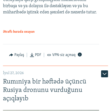
birbaşa və ya dolayısı ilə dəstəkləyən və ya bu
müharibədə iştirak edən şəxsləri də nəzərdə tutur.
Ətraflı burada oxuyun
Paylaş
PDF
VPN-siz açmaq
İyul 27, 2026
Rumıniya bir həftədə üçüncü
Rusiya dronunu vurduğunu
açıqlayıb