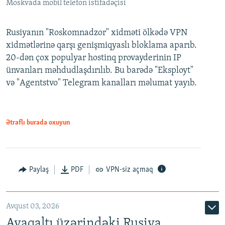
Moskvada mobil telefon istifadəçisi
Rusiyanın "Roskomnadzor" xidməti ölkədə VPN
xidmətlərinə qarşı genişmiqyaslı bloklama aparıb.
20-dən çox populyar hostinq provayderinin IP
ünvanları məhdudlaşdırılıb. Bu barədə "Eksployt"
və "Agentstvo" Telegram kanalları məlumat yayıb.
Ətraflı burada oxuyun
Paylaş
PDF
VPN-siz açmaq
Avqust 03, 2026
Ayaqaltı üzərindəki Rusiya