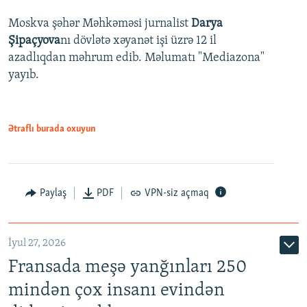
Moskva şəhər Məhkəməsi jurnalist
Darya
Şipaçyova
nı dövlətə xəyanət işi üzrə 12 il
azadlıqdan məhrum edib. Məlumatı "Mediazona"
yayıb.
Ətraflı burada oxuyun
Paylaş
PDF
VPN-siz açmaq
İyul 27, 2026
Fransada meşə yanğınları 250
mindən çox insanı evindən