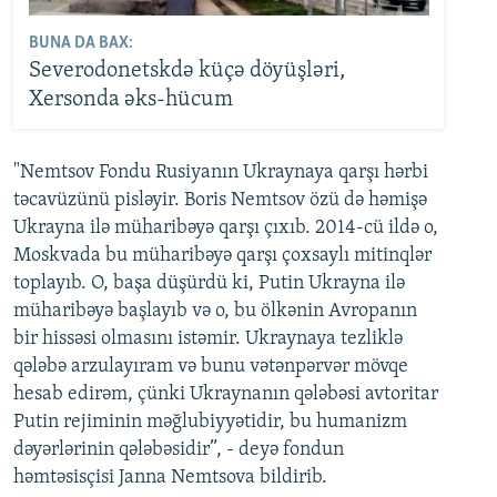
BUNA DA BAX:
Severodonetskdə küçə döyüşləri,
Xersonda əks-hücum
"Nemtsov Fondu Rusiyanın Ukraynaya qarşı hərbi
təcavüzünü pisləyir. Boris Nemtsov özü də həmişə
Ukrayna ilə müharibəyə qarşı çıxıb. 2014-cü ildə o,
Moskvada bu müharibəyə qarşı çoxsaylı mitinqlər
toplayıb. O, başa düşürdü ki, Putin Ukrayna ilə
müharibəyə başlayıb və o, bu ölkənin Avropanın
bir hissəsi olmasını istəmir. Ukraynaya tezliklə
qələbə arzulayıram və bunu vətənpərvər mövqe
hesab edirəm, çünki Ukraynanın qələbəsi avtoritar
Putin rejiminin məğlubiyyətidir, bu humanizm
dəyərlərinin qələbəsidir”, - deyə fondun
həmtəsisçisi Janna Nemtsova bildirib.