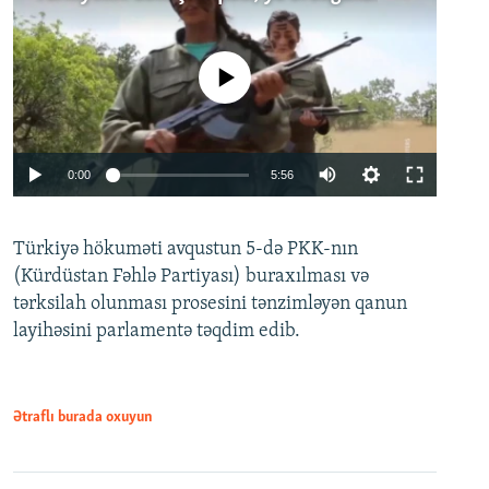
No media source currently available
Auto
0:00
5:56
240p
Türkiyə hökuməti avqustun 5-də PKK-nın
360p
(Kürdüstan Fəhlə Partiyası) buraxılması və
480p
Auto
240p
360p
480p
tərksilah olunması prosesini tənzimləyən qanun
720p
layihəsini parlamentə təqdim edib.
720p
1080p
1080p
Ətraflı burada oxuyun