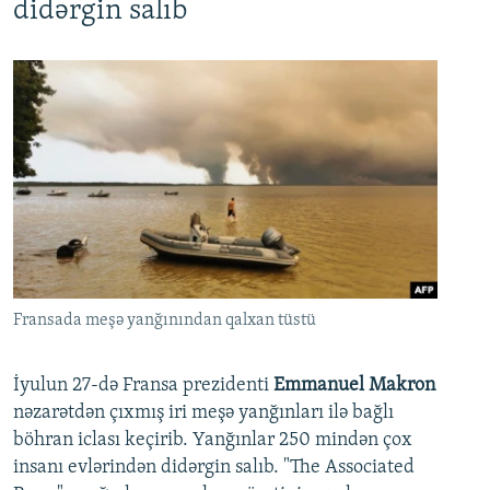
didərgin salıb
Fransada meşə yanğınından qalxan tüstü
İyulun 27-də Fransa prezidenti
Emmanuel Makron
nəzarətdən çıxmış iri meşə yanğınları ilə bağlı
böhran iclası keçirib. Yanğınlar 250 mindən çox
insanı evlərindən didərgin salıb. "The Associated