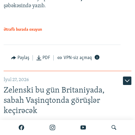
şəbəkəsində yazıb.
Ətraflı burada oxuyun
Paylaş
PDF
VPN-siz açmaq
İyul 27, 2026
Zelenski bu gün Britaniyada,
sabah Vaşinqtonda görüşlər
keçirəcək