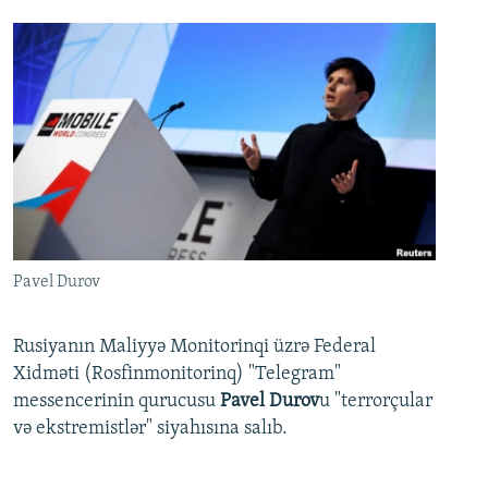
Pavel Durov
Rusiyanın Maliyyə Monitorinqi üzrə Federal
Xidməti (Rosfinmonitorinq) "Telegram"
messencerinin qurucusu
Pavel Durov
u "terrorçular
və ekstremistlər" siyahısına salıb.