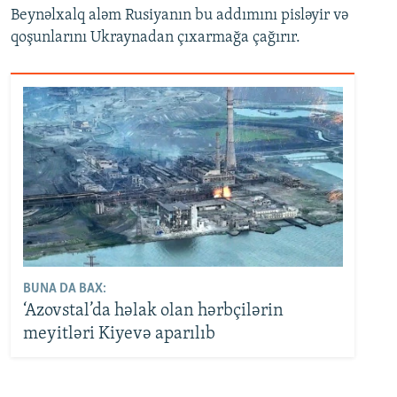
Beynəlxalq aləm Rusiyanın bu addımını pisləyir və
qoşunlarını Ukraynadan çıxarmağa çağırır.
BUNA DA BAX:
‘Azovstal’da həlak olan hərbçilərin
meyitləri Kiyevə aparılıb