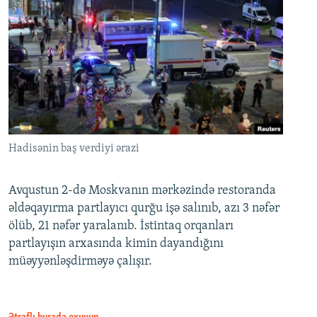
Hadisənin baş verdiyi ərazi
Avqustun 2-də Moskvanın mərkəzində restoranda
əldəqayırma partlayıcı qurğu işə salınıb, azı 3 nəfər
ölüb, 21 nəfər yaralanıb. İstintaq orqanları
partlayışın arxasında kimin dayandığını
müəyyənləşdirməyə çalışır.