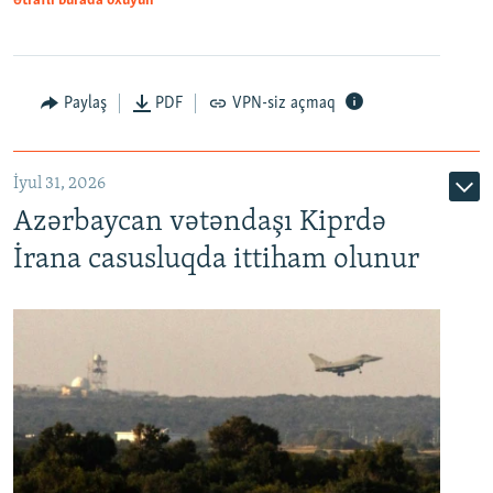
Ətraflı burada oxuyun
Paylaş
PDF
VPN-siz açmaq
İyul 31, 2026
Azərbaycan vətəndaşı Kiprdə
İrana casusluqda ittiham olunur