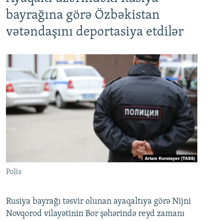
bayrağına görə Özbəkistan
vətəndaşını deportasiya etdilər
Polis
Rusiya bayrağı təsvir olunan ayaqaltıya görə Nijni
Novqorod vilayətinin Bor şəhərində reyd zamanı