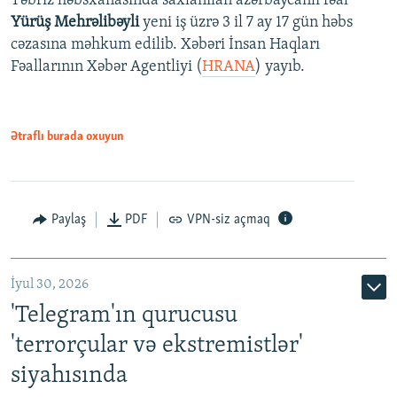
Təbriz həbsxanasında saxlanılan azərbaycanlı fəal
Yürüş Mehrəlibəyli
yeni iş üzrə 3 il 7 ay 17 gün həbs
cəzasına məhkum edilib. Xəbəri İnsan Haqları
Fəallarının Xəbər Agentliyi (
HRANA
) yayıb.
Ətraflı burada oxuyun
Paylaş
PDF
VPN-siz açmaq
İyul 30, 2026
'Telegram'ın qurucusu
'terrorçular və ekstremistlər'
siyahısında