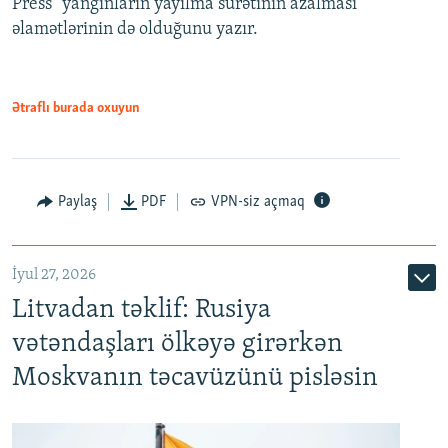
Press" yanğınların yayılma sürətinin azalması
əlamətlərinin də olduğunu yazır.
Ətraflı burada oxuyun
Paylaş
PDF
VPN-siz açmaq
İyul 27, 2026
Litvadan təklif: Rusiya
vətəndaşları ölkəyə girərkən
Moskvanın təcavüzünü pisləsin