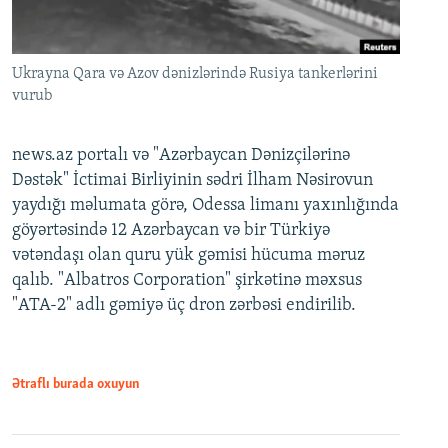
Ukrayna Qara və Azov dənizlərində Rusiya tankerlərini
vurub
news.az portalı və "Azərbaycan Dənizçilərinə
Dəstək" İctimai Birliyinin sədri İlham Nəsirovun
yaydığı məlumata görə, Odessa limanı yaxınlığında
göyərtəsində 12 Azərbaycan və bir Türkiyə
vətəndaşı olan quru yük gəmisi hücuma məruz
qalıb. "Albatros Corporation" şirkətinə məxsus
"ATA-2" adlı gəmiyə üç dron zərbəsi endirilib.
Ətraflı burada oxuyun