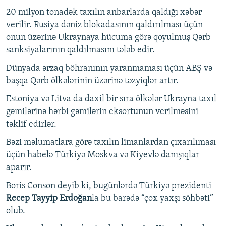
20 milyon tonadək taxılın anbarlarda qaldığı xəbər
verilir. Rusiya dəniz blokadasının qaldırılması üçün
onun üzərinə Ukraynaya hücuma görə qoyulmuş Qərb
sanksiyalarının qaldılmasını tələb edir.
Dünyada ərzaq böhranının yaranmaması üçün ABŞ və
başqa Qərb ölkələrinin üzərinə təzyiqlər artır.
Estoniya və Litva da daxil bir sıra ölkələr Ukrayna taxıl
gəmilərinə hərbi gəmilərin eksortunun verilməsini
təklif edirlər.
Bəzi məlumatlara görə taxılın limanlardan çıxarılıması
üçün habelə Türkiyə Moskva və Kiyevlə danışıqlar
aparır.
Boris Conson deyib ki, bugünlərdə Türkiyə prezidenti
Recep Tayyip Erdoğan
la bu barədə “çox yaxşı söhbəti”
olub.