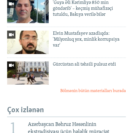
'Guya Əli Kərimliyə 850 min
göndərib' – keçmiş mühafizəçi
tutuldu, Bakıya verilə bilər
Elvin Mustafayev azadlıqda:
'Milyonluq yox, minlik korrupsiya
var'
Gürcüstan ali təhsili pulsuz etdi
Bölmənin bütün materialları burada
Çox izlənən
1
Azərbaycan Bəhruz Həsənlinin
ekstradisiyası üçün hələlik müraciət