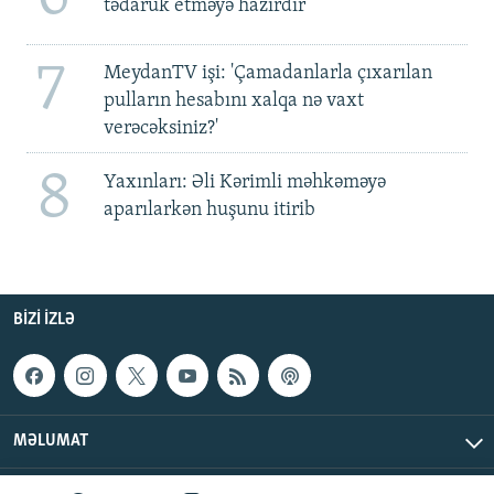
tədarük etməyə hazırdır
7
MeydanTV işi: 'Çamadanlarla çıxarılan
pulların hesabını xalqa nə vaxt
verəcəksiniz?'
8
Yaxınları: Əli Kərimli məhkəməyə
aparılarkən huşunu itirib
BIZI IZLƏ
MƏLUMAT