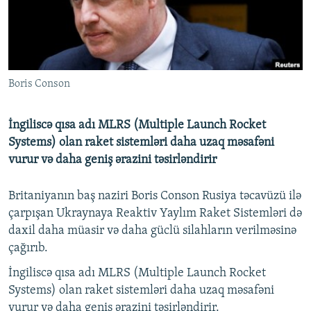
İNFOQRAFIKA
AZƏRBAYCAN ƏDƏBIYYATI KITABXANASI
MISSIYAMIZ
BIZI IZLƏ
KARIKATURA
İSLAM VƏ DEMOKRATIYA
PEŞƏ ETIKASI VƏ JURNALISTIKA STANDARTLARIMIZ
İZ - MƏDƏNIYYƏT PROQRAMI
MATERIALLARIMIZDAN ISTIFADƏ
Boris Conson
AZADLIQRADIOSU MOBIL TELEFONUNUZDA
RFE/RL-in bütün saytları
BIZIMLƏ ƏLAQƏ
İngiliscə qısa adı MLRS (Multiple Launch Rocket
XƏBƏR BÜLLETENLƏRIMIZ
Systems) olan raket sistemləri daha uzaq məsafəni
vurur və daha geniş ərazini təsirləndirir
Britaniyanın baş naziri Boris Conson Rusiya təcavüzü ilə
çarpışan Ukraynaya Reaktiv Yaylım Raket Sistemləri də
daxil daha müasir və daha güclü silahların verilməsinə
çağırıb.
İngiliscə qısa adı MLRS (Multiple Launch Rocket
Systems) olan raket sistemləri daha uzaq məsafəni
vurur və daha geniş ərazini təsirləndirir.