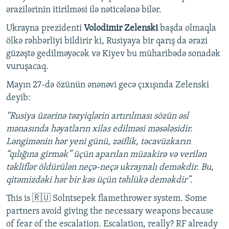
ərazilərinin itirilməsi ilə nəticələnə bilər.
Ukrayna prezidenti
Volodimir Zelenski
başda olmaqla
ölkə rəhbərliyi bildirir ki, Rusiyaya bir qarış da ərazi
güzəştə gedilməyəcək və Kiyev bu müharibədə sonadək
vuruşacaq.
Mayın 27-də özünün ənənəvi gecə çıxışında Zelenski
deyib:
“Rusiya üzərinə təzyiqlərin artırılması sözün əsl
mənasında həyatların xilas edilməsi məsələsidir.
Ləngimənin hər yeni günü, zəiflik, təcavüzkarın
“qılığına girmək” üçün aparılan müzakirə və verilən
təkliflər öldürülən neçə-neçə ukraynalı deməkdir. Bu,
qitəmizdəki hər bir kəs üçün təhlükə deməkdir”.
This is 🇷🇺 Solntsepek flamethrower system. Some
partners avoid giving the necessary weapons because
of fear of the escalation. Escalation, really? RF already