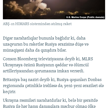
ABŞ-ın HIMARS sistemindən atılmış raket
Digər narahatlıqlar bununla bağlıdır ki, daha
uzaqvuran bu raketlər Rusiya ərazisinə düşə və
münaqişəni daha da qızışdıra bilər.
Conson Bloomberg televiziyasına deyib ki, MLRS
Ukraynaya özünü Rusiyanın qəddar və ölümcül
artilleriyasından qorumasına imkan verərdi.
Britaniya baş naziri deyib ki, Rusiya qoşunları Donbas
regionunda çətinliklə irəliləsə də, yeni-yeni əraziləri ələ
keçirir.
Ukrayna rəsmiləri narahatdırlar ki, belə bir şəraitdə
Rusiya ilə hər hansı danışıqlara məcbur olmaq ölkə