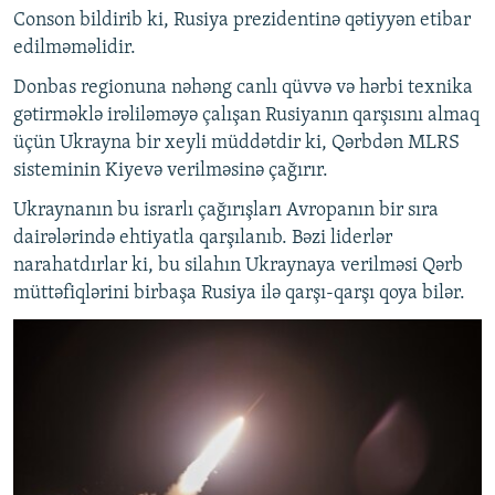
Conson bildirib ki, Rusiya prezidentinə qətiyyən etibar
edilməməlidir.
Donbas regionuna nəhəng canlı qüvvə və hərbi texnika
gətirməklə irəliləməyə çalışan Rusiyanın qarşısını almaq
üçün Ukrayna bir xeyli müddətdir ki, Qərbdən MLRS
sisteminin Kiyevə verilməsinə çağırır.
Ukraynanın bu israrlı çağırışları Avropanın bir sıra
dairələrində ehtiyatla qarşılanıb. Bəzi liderlər
narahatdırlar ki, bu silahın Ukraynaya verilməsi Qərb
müttəfiqlərini birbaşa Rusiya ilə qarşı-qarşı qoya bilər.