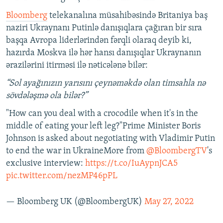
Bloomberg
telekanalına müsahibəsində Britaniya baş
naziri Ukraynanı Putinlə danışıqlara çağıran bir sıra
başqa Avropa liderlərindən fərqli olaraq deyib ki,
hazırda Moskva ilə hər hansı danışıqlar Ukraynanın
ərazilərini itirməsi ilə nəticələnə bilər:
“Sol ayağınızın yarısını çeynəməkdə olan timsahla nə
sövdələşmə ola bilər?”
"How can you deal with a crocodile when it's in the
middle of eating your left leg?"Prime Minister Boris
Johnson is asked about negotiating with Vladimir Putin
to end the war in UkraineMore from
@BloombergTV
's
exclusive interview:
https://t.co/IuAypnJCA5
pic.twitter.com/nezMP46pPL
— Bloomberg UK (@BloombergUK)
May 27, 2022