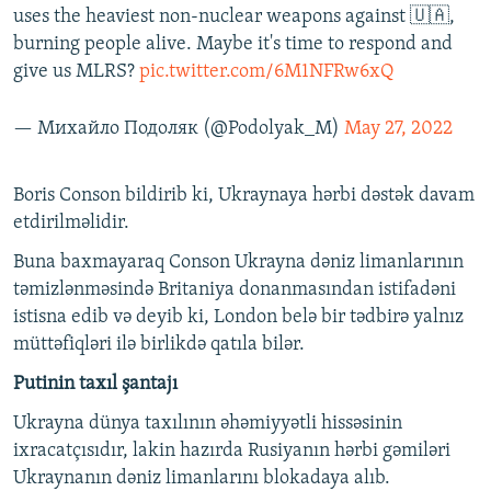
uses the heaviest non-nuclear weapons against 🇺🇦,
burning people alive. Maybe it's time to respond and
give us MLRS?
pic.twitter.com/6M1NFRw6xQ
— Михайло Подоляк (@Podolyak_M)
May 27, 2022
Boris Conson bildirib ki, Ukraynaya hərbi dəstək davam
etdirilməlidir.
Buna baxmayaraq Conson Ukrayna dəniz limanlarının
təmizlənməsində Britaniya donanmasından istifadəni
istisna edib və deyib ki, London belə bir tədbirə yalnız
müttəfiqləri ilə birlikdə qatıla bilər.
Putinin taxıl şantajı
Ukrayna dünya taxılının əhəmiyyətli hissəsinin
ixracatçısıdır, lakin hazırda Rusiyanın hərbi gəmiləri
Ukraynanın dəniz limanlarını blokadaya alıb.