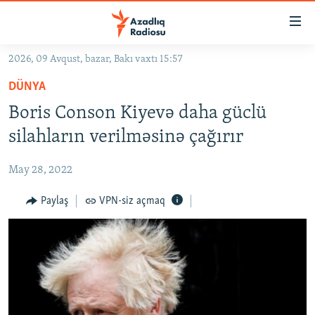
Keçid
linkləri
Əsas
2026, 09 Avqust, bazar, Bakı vaxtı 15:57
məzmuna
GÜNDƏM
DÜNYA
qayıt
#İZAHLA
Əsas
Boris Conson Kiyevə daha güclü
KORRUPSIOMETR
naviqasiyaya
silahların verilməsinə çağırır
qayıt
#ƏSLINDƏ
Axtarışa
May 28, 2022
FƏRQƏ BAX
keç
QANUNI DOĞRU
Paylaş
VPN-siz açmaq
ARAŞDIRMA
MULTIMEDIA
RADIO ARXIV
VIDEO
HAQQIMIZDA
FOTOQALEREYA
OXU ZALI