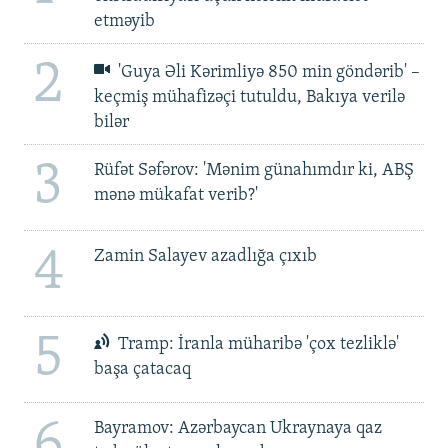
etməyib
2
'Guya Əli Kərimliyə 850 min göndərib' –
keçmiş mühafizəçi tutuldu, Bakıya verilə
bilər
3
Rüfət Səfərov: 'Mənim günahımdır ki, ABŞ
mənə mükafat verib?'
4
Zamin Salayev azadlığa çıxıb
5
Tramp: İranla müharibə 'çox tezliklə'
başa çatacaq
6
Bayramov: Azərbaycan Ukraynaya qaz