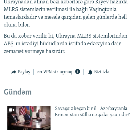
Ukraynadan alınan bəzi xəbərlərə görə Kiyev hazırda
MLRS sistemlərin verilməsi ilə bağlı Vaşinqtonla
təmaslardadır və məsələ qarşıdan gələn günlərdə həll
oluna bilər.
Bu da xəbər verilir ki, Ukrayna MLRS sistemlərindən
ABŞ-ın istədiyi hüdudlarda istifadə edəcəyinə dair
zəmanət verməyə hazırdır.
Paylaş
VPN-siz açmaq
Bizi izlə
Gündəm
Savaşsız keçən bir il - Azərbaycanla
Ermənistan sülhə nə qədər yaxındır?